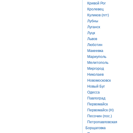
Кривой Рог
Кролевец
Куликов (пгт)
Лубны
Луганск
Луцк
Львов
Люботин
Макеевка
Мариуполь
Мелитополь
Миргород
Николаев
Новомосковск
Новый Буг
Одесса
Павлоград
Первомайск
Первомайск (Н)
Песочин (пос.)
Петропавловская
Борщаговка