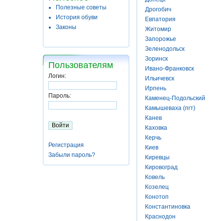
Полезные советы
Дрогобич
История обуви
Евпатория
Законы
Житомир
Запорожье
Зеленодольск
Зоринск
Пользователям
Ивано-Франковск
Логин:
Ильичевск
Ирпень
Пароль:
Каменец-Подольский
Камышеваха (пгт)
Канев
Каховка
Керчь
Регистрация
Киев
Забыли пароль?
Киревцы
Кировоград
Ковель
Козелец
Конотоп
Константиновка
Краснодон