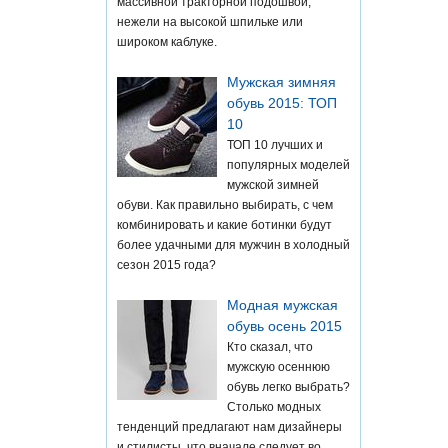
массивной тракторной подошвой,
нежели на высокой шпильке или
широком каблуке.
Мужская зимняя
обувь 2015: ТОП
10
ТОП 10 лучших и
популярных моделей
мужской зимней
обуви. Как правильно выбирать, с чем
комбинировать и какие ботинки будут
более удачными для мужчин в холодный
сезон 2015 года?
Модная мужская
обувь осень 2015
Кто сказал, что
мужскую осеннюю
обувь легко выбрать?
Столько модных
тенденций предлагают нам дизайнеры
и стилисты, что вначале следует во