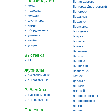
Производство
Белая Церковь
кожа
Белгород-Днестровский
подошва
Белогорск
колодки
Бердычев
фурнитура
Бердянск
химия
Борисовка
оборудование
Бородянка
упаковка
Боярка
лейбы
Бровары
услуги
Брянка
Васильков
Выставки
Вилково
СНГ
Винница
Вишневый
Журналы
Вознесенск
русскоязычные
Гатное
англоязычные
Деражня
Дергачи
Веб-сайты
Джанкой
русскоязычные
Днепродзержинск
англоязычные
Днепропетровск
Довжик
Полезное
Донецк