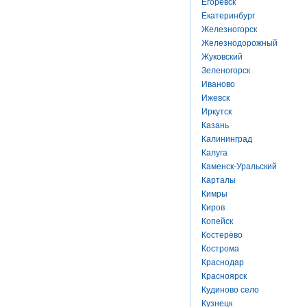
Егоревск
Екатеринбург
Железногорск
Железнодорожный
Жуковский
Зеленогорск
Иваново
Ижевск
Иркутск
Казань
Калининград
Калуга
Каменск-Уральский
Карталы
Кимры
Киров
Копейск
Костерёво
Кострома
Краснодар
Красноярск
Кудиново село
Кузнецк