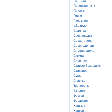
Полтава
Попельня (пгт)
Прилуки
Ровно
Рубежное
с.Безруки
Свалява
Светловодск
Севастополь
Северодонецк
Симферополь
Сквира
Славянск
Старые Безрадычи
Стаханов
Сумы
Счастье
Тернополь
Ужгород
Фастов
Феодосия
Харьков
Херсон