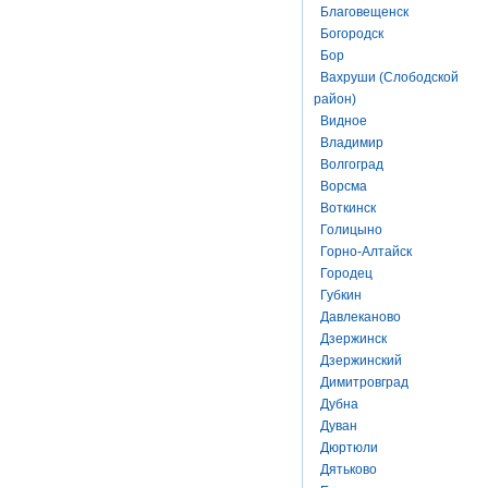
Благовещенск
Богородск
Бор
Вахруши (Слободской
район)
Видное
Владимир
Волгоград
Ворсма
Воткинск
Голицыно
Горно-Алтайск
Городец
Губкин
Давлеканово
Дзержинск
Дзержинский
Димитровград
Дубна
Дуван
Дюртюли
Дятьково