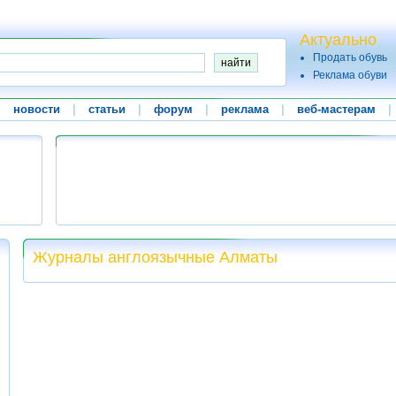
Актуально
Продать обувь
Реклама обуви
|
новости
|
статьи
|
форум
|
реклама
|
веб-мастерам
|
Журналы англоязычные Алматы