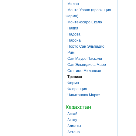
Милан
Монте Урано (провинция
Фермо)
Монтекосаро Скало
Павия
Падова
Парона
Порто Сан Эльпидио
Рим
Сан Мауро Пасколи
Сан Эльпидио а Маре
Сеттимо Миланезе
Тревизо
Фермо
Флоренция
Чивитанова Марке
Казахстан
Аксай
Актау
Алматы
Астана