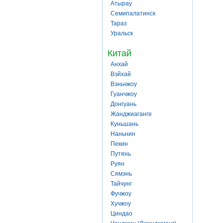
Атырау
Семипалатинск
Тараз
Уральск
Китай
Анхай
Вэйхай
Вэньчжоу
Гуанчжоу
Донгуань
Жанджиаганге
Куньшань
Наньнин
Пекин
Путянь
Руян
Сямэнь
Тайчунг
Фучжоу
Хучжоу
Циндао