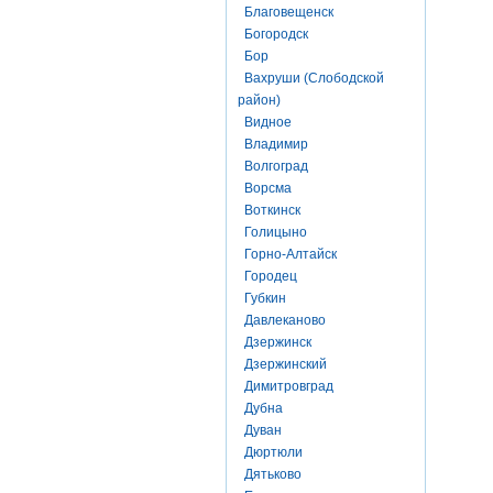
Благовещенск
Богородск
Бор
Вахруши (Слободской
район)
Видное
Владимир
Волгоград
Ворсма
Воткинск
Голицыно
Горно-Алтайск
Городец
Губкин
Давлеканово
Дзержинск
Дзержинский
Димитровград
Дубна
Дуван
Дюртюли
Дятьково