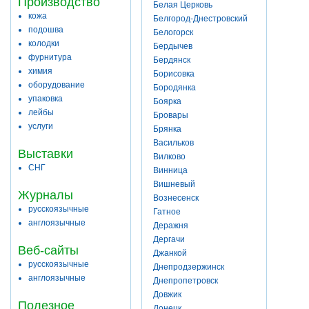
Производство
Белая Церковь
кожа
Белгород-Днестровский
подошва
Белогорск
колодки
Бердычев
фурнитура
Бердянск
химия
Борисовка
оборудование
Бородянка
упаковка
Боярка
лейбы
Бровары
услуги
Брянка
Васильков
Выставки
Вилково
СНГ
Винница
Вишневый
Журналы
Вознесенск
русскоязычные
Гатное
англоязычные
Деражня
Дергачи
Веб-сайты
Джанкой
русскоязычные
Днепродзержинск
англоязычные
Днепропетровск
Довжик
Полезное
Донецк