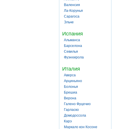
Валенсия
Ла-Корунья
Сарагоса
Эльче
Испания
Альманса
Барселона
Севилья
Фуэнхирола
Италия
Аверса
Арциньяно
Болонья
Брешиа
Верона
Галено Фуцечио
Гарласко
Домодоссола
Карэ
Маркало кон Косоне