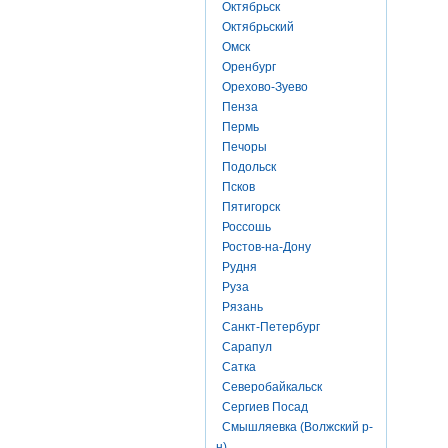
Октябрьск
Октябрьский
Омск
Оренбург
Орехово-Зуево
Пенза
Пермь
Печоры
Подольск
Псков
Пятигорск
Россошь
Ростов-на-Дону
Рудня
Руза
Рязань
Санкт-Петербург
Сарапул
Сатка
Северобайкальск
Сергиев Посад
Смышляевка (Волжский р-
н)