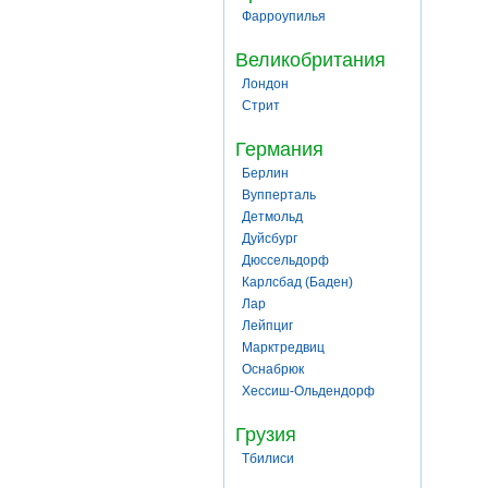
Фарроупилья
Великобритания
Лондон
Стрит
Германия
Берлин
Вупперталь
Детмольд
Дуйсбург
Дюссельдорф
Карлсбад (Баден)
Лар
Лейпциг
Марктредвиц
Оснабрюк
Хессиш-Ольдендорф
Грузия
Тбилиси