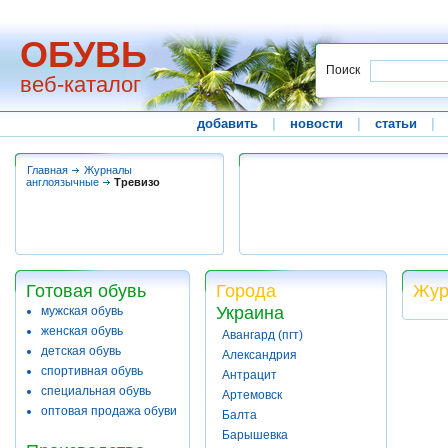
ОБУВЬ
Поиск
веб-каталог
добавить
|
новости
|
статьи
|
Главная
Журналы
англоязычные
Тревизо
Готовая обувь
Города
Жур
Украина
мужская обувь
женская обувь
Авангард (пгт)
детская обувь
Александрия
спортивная обувь
Антрацит
специальная обувь
Артемовск
оптовая продажа обуви
Балта
Барышевка