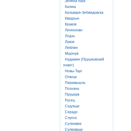
Зелена гора
Калиш
Кальваря-Зебжидовска
Квидзын
Краков
Легионово
Лодзь
Луков
Люблин
Мщонув
Надажин (Прушковский
повят)
Новы-Тарг
Отвоцк
Перемышль
Познань
Прушкув
Русец
Седльце
Серадз
Слупск
Сулеювек
Сулковице