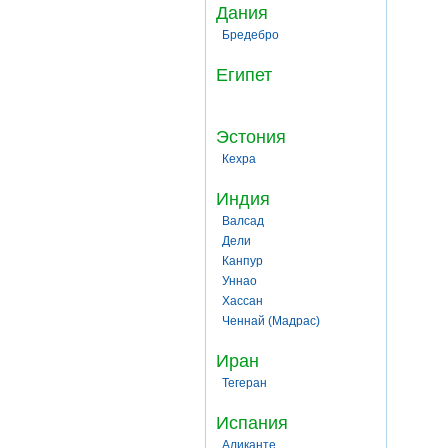
Дания
Бредебро
Египет
Эстония
Кехра
Индия
Валсад
Дели
Канпур
Уннао
Хассан
Ченнай (Мадрас)
Иран
Тегеран
Испания
Аликанте