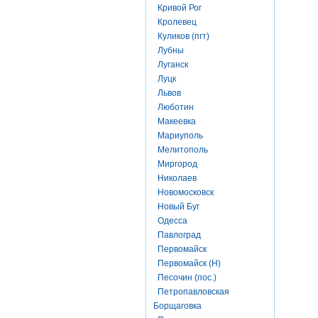
Кривой Рог
Кролевец
Куликов (пгт)
Лубны
Луганск
Луцк
Львов
Люботин
Макеевка
Мариуполь
Мелитополь
Миргород
Николаев
Новомосковск
Новый Буг
Одесса
Павлоград
Первомайск
Первомайск (Н)
Песочин (пос.)
Петропавловская
Борщаговка