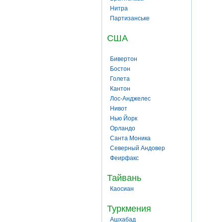
Нитра
Партизанське
США
Бивертон
Бостон
Голета
Кантон
Лос-Анджелес
Нивот
Нью Йорк
Орландо
Санта Моника
Северный Андовер
Феирфакс
Тайвань
Каосиан
Туркмения
Ашхабад