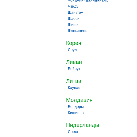
Чонджин (Джинджианг)
Чэнду
Шаньтоу
Шаосин
Шиши
Шэньчжень
Корея
Сеул
Ливан
Бейрут
Литва
Каунас
Молдавия
Бендеры
Кишинев
Нидерланды
Соест