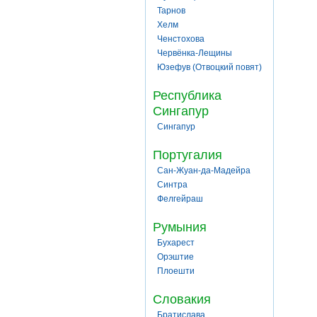
Тарнов
Хелм
Ченстохова
Червёнка-Лещины
Юзефув (Отвоцкий повят)
Республика
Сингапур
Сингапур
Португалия
Сан-Жуан-да-Мадейра
Синтра
Фелгейраш
Румыния
Бухарест
Орэштие
Плоешти
Словакия
Братислава