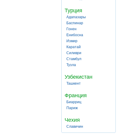
Турция
Адапазары
Баспинар
Гонен
Енибосна
Измир
Каратай
Силиври
Стамбул
Тузла
Узбекистан
Ташкент
Франция
Биарриц
Париж
Чехия
Славичин