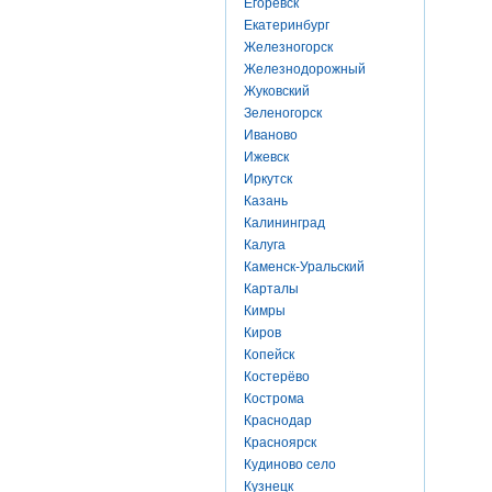
Егоревск
Екатеринбург
Железногорск
Железнодорожный
Жуковский
Зеленогорск
Иваново
Ижевск
Иркутск
Казань
Калининград
Калуга
Каменск-Уральский
Карталы
Кимры
Киров
Копейск
Костерёво
Кострома
Краснодар
Красноярск
Кудиново село
Кузнецк