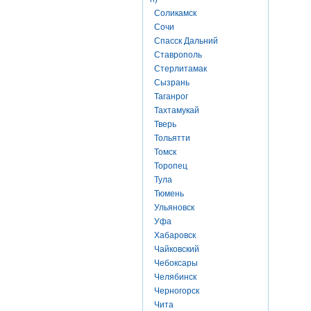
Соликамск
Сочи
Спасск Дальний
Ставрополь
Стерлитамак
Сызрань
Таганрог
Тахтамукай
Тверь
Тольятти
Томск
Торопец
Тула
Тюмень
Ульяновск
Уфа
Хабаровск
Чайковский
Чебоксары
Челябинск
Черногорск
Чита