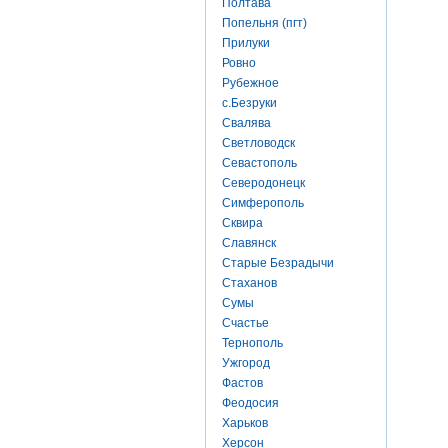
Полтава
Попельня (пгт)
Прилуки
Ровно
Рубежное
с.Безруки
Свалява
Светловодск
Севастополь
Северодонецк
Симферополь
Сквира
Славянск
Старые Безрадычи
Стаханов
Сумы
Счастье
Тернополь
Ужгород
Фастов
Феодосия
Харьков
Херсон