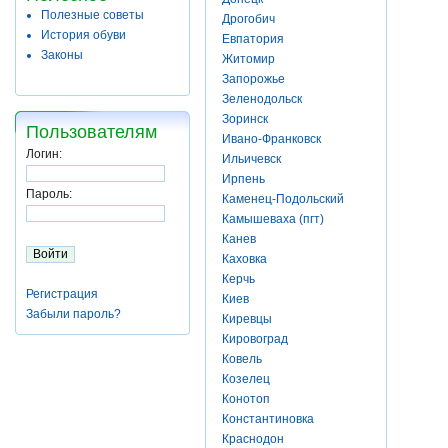
Полезные советы
Дрогобич
История обуви
Евпатория
Законы
Житомир
Запорожье
Зеленодольск
Зоринск
Пользователям
Ивано-Франковск
Логин:
Ильичевск
Ирпень
Пароль:
Каменец-Подольский
Камышеваха (пгт)
Канев
Каховка
Керчь
Регистрация
Киев
Забыли пароль?
Киревцы
Кировоград
Ковель
Козелец
Конотоп
Константиновка
Краснодон