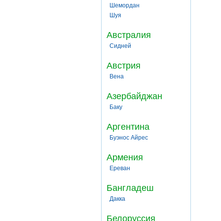
Шемордан
Шуя
Австралия
Сидней
Австрия
Вена
Азербайджан
Баку
Аргентина
Буэнос Айрес
Армения
Ереван
Бангладеш
Дакка
Белоруссия