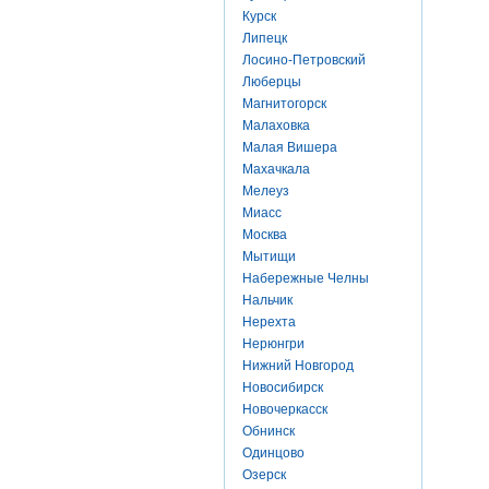
Курск
Липецк
Лосино-Петровский
Люберцы
Магнитогорск
Малаховка
Малая Вишера
Махачкала
Мелеуз
Миасс
Москва
Мытищи
Набережные Челны
Нальчик
Нерехта
Нерюнгри
Нижний Новгород
Новосибирск
Новочеркасск
Обнинск
Одинцово
Озерск