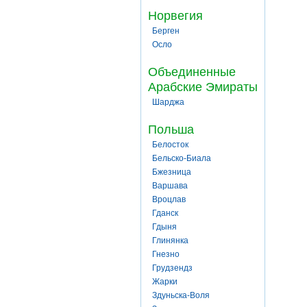
Норвегия
Берген
Осло
Объединенные
Арабские Эмираты
Шарджа
Польша
Белосток
Бельско-Биала
Бжезница
Варшава
Вроцлав
Гданск
Гдыня
Глинянка
Гнезно
Грудзендз
Жарки
Здуньска-Воля