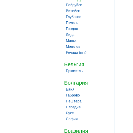
Бобруйск
Витебск
Глубокое
Гомель
Гродно
Лида
Минск
Могилев
Речица (пгт)
Бельгия
Брюссель
Болгария
Баня
Габрово
Пештера
Пловдив
Русе
София
Бразилия