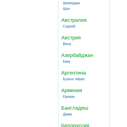
Шемордан
Шуя
Австралия
Сидней
Австрия
Вена
Азербайджан
Баку
Аргентина
Буэнос Айрес
Армения
Ереван
Бангладеш
Дакка
Белоруссия