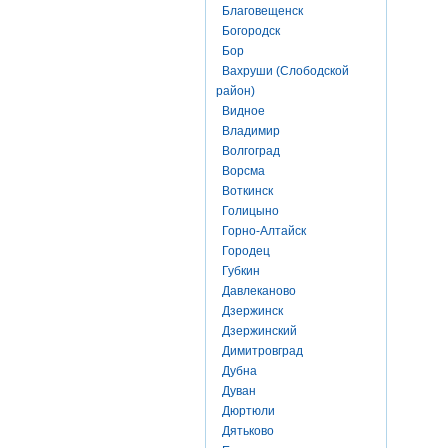
Благовещенск
Богородск
Бор
Вахруши (Слободской
район)
Видное
Владимир
Волгоград
Ворсма
Воткинск
Голицыно
Горно-Алтайск
Городец
Губкин
Давлеканово
Дзержинск
Дзержинский
Димитровград
Дубна
Дуван
Дюртюли
Дятьково