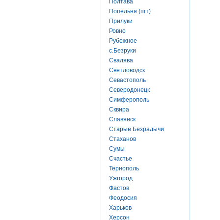
Полтава
Попельня (пгт)
Прилуки
Ровно
Рубежное
с.Безруки
Свалява
Светловодск
Севастополь
Северодонецк
Симферополь
Сквира
Славянск
Старые Безрадычи
Стаханов
Сумы
Счастье
Тернополь
Ужгород
Фастов
Феодосия
Харьков
Херсон