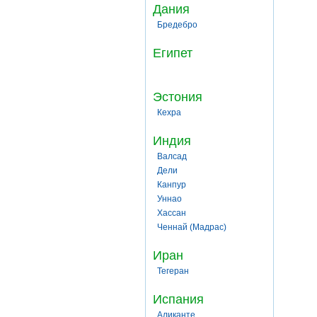
Дания
Бредебро
Египет
Эстония
Кехра
Индия
Валсад
Дели
Канпур
Уннао
Хассан
Ченнай (Мадрас)
Иран
Тегеран
Испания
Аликанте