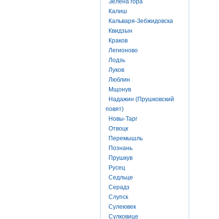
Зелена гора
Калиш
Кальваря-Зебжидовска
Квидзын
Краков
Легионово
Лодзь
Луков
Люблин
Мщонув
Надажин (Прушковский
повят)
Новы-Тарг
Отвоцк
Перемышль
Познань
Прушкув
Русец
Седльце
Серадз
Слупск
Сулеювек
Сулковице