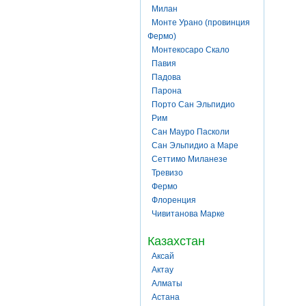
Милан
Монте Урано (провинция
Фермо)
Монтекосаро Скало
Павия
Падова
Парона
Порто Сан Эльпидио
Рим
Сан Мауро Пасколи
Сан Эльпидио а Маре
Сеттимо Миланезе
Тревизо
Фермо
Флоренция
Чивитанова Марке
Казахстан
Аксай
Актау
Алматы
Астана