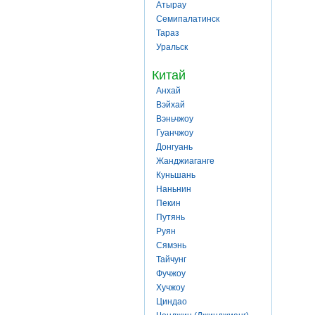
Атырау
Семипалатинск
Тараз
Уральск
Китай
Анхай
Вэйхай
Вэньчжоу
Гуанчжоу
Донгуань
Жанджиаганге
Куньшань
Наньнин
Пекин
Путянь
Руян
Сямэнь
Тайчунг
Фучжоу
Хучжоу
Циндао