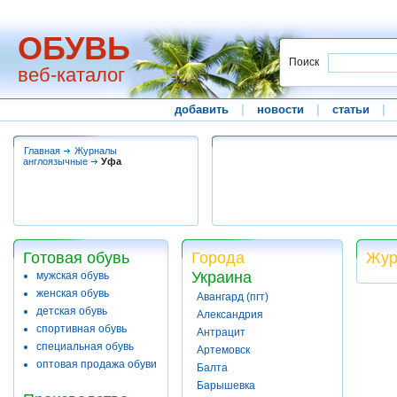
ОБУВЬ
Поиск
веб-каталог
добавить
|
новости
|
статьи
|
Главная
Журналы
англоязычные
Уфа
Готовая обувь
Города
Жур
Украина
мужская обувь
женская обувь
Авангард (пгт)
детская обувь
Александрия
спортивная обувь
Антрацит
специальная обувь
Артемовск
оптовая продажа обуви
Балта
Барышевка