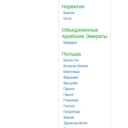
Норвегия
Берген
Осло
Объединенные
Арабские Эмираты
Шарджа
Польша
Белосток
Бельско-Биала
Бжезница
Варшава
Вроцлав
Гданск
Гдыня
Глинянка
Гнезно
Грудзендз
Жарки
Здуньска-Воля