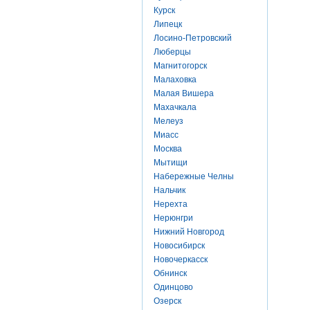
Курск
Липецк
Лосино-Петровский
Люберцы
Магнитогорск
Малаховка
Малая Вишера
Махачкала
Мелеуз
Миасс
Москва
Мытищи
Набережные Челны
Нальчик
Нерехта
Нерюнгри
Нижний Новгород
Новосибирск
Новочеркасск
Обнинск
Одинцово
Озерск