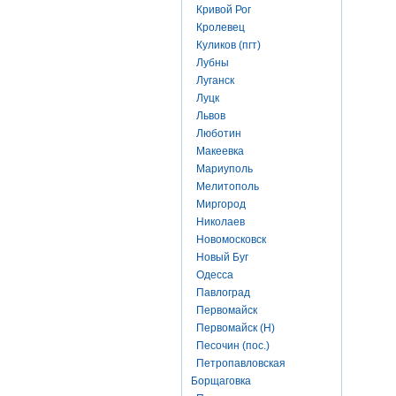
Кривой Рог
Кролевец
Куликов (пгт)
Лубны
Луганск
Луцк
Львов
Люботин
Макеевка
Мариуполь
Мелитополь
Миргород
Николаев
Новомосковск
Новый Буг
Одесса
Павлоград
Первомайск
Первомайск (Н)
Песочин (пос.)
Петропавловская
Борщаговка