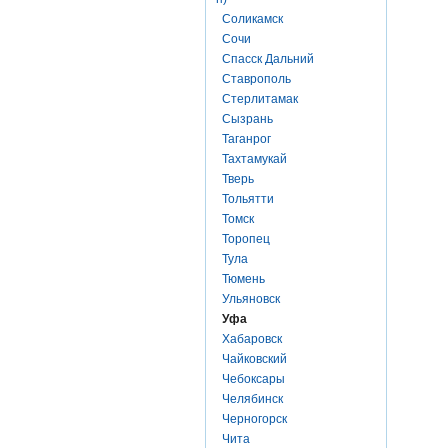
Соликамск
Сочи
Спасск Дальний
Ставрополь
Стерлитамак
Сызрань
Таганрог
Тахтамукай
Тверь
Тольятти
Томск
Торопец
Тула
Тюмень
Ульяновск
Уфа
Хабаровск
Чайковский
Чебоксары
Челябинск
Черногорск
Чита