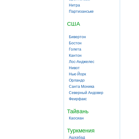
Нитра
Партизанське
США
Бивертон
Бостон
Голета
Кантон
Лос-Анджелес
Нивот
Нью Йорк
Орландо
Санта Моника
Северный Андовер
Феирфакс
Тайвань
Каосиан
Туркмения
Ашхабад