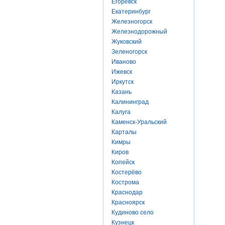
Егоревск
Екатеринбург
Железногорск
Железнодорожный
Жуковский
Зеленогорск
Иваново
Ижевск
Иркутск
Казань
Калининград
Калуга
Каменск-Уральский
Карталы
Кимры
Киров
Копейск
Костерёво
Кострома
Краснодар
Красноярск
Кудиново село
Кузнецк