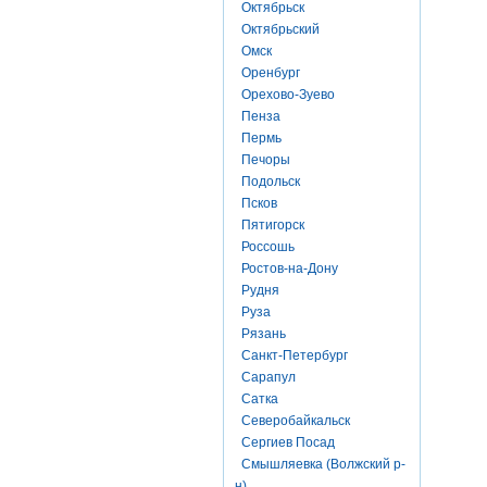
Октябрьск
Октябрьский
Омск
Оренбург
Орехово-Зуево
Пенза
Пермь
Печоры
Подольск
Псков
Пятигорск
Россошь
Ростов-на-Дону
Рудня
Руза
Рязань
Санкт-Петербург
Сарапул
Сатка
Северобайкальск
Сергиев Посад
Смышляевка (Волжский р-
н)