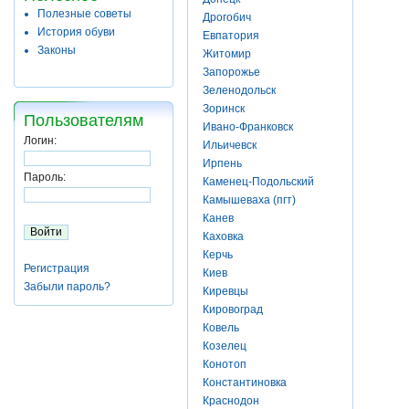
Полезные советы
Дрогобич
История обуви
Евпатория
Законы
Житомир
Запорожье
Зеленодольск
Зоринск
Пользователям
Ивано-Франковск
Логин:
Ильичевск
Ирпень
Пароль:
Каменец-Подольский
Камышеваха (пгт)
Канев
Каховка
Керчь
Регистрация
Киев
Забыли пароль?
Киревцы
Кировоград
Ковель
Козелец
Конотоп
Константиновка
Краснодон