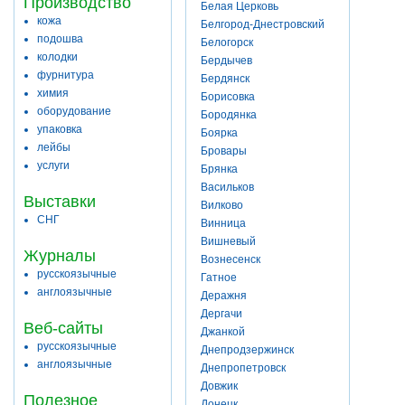
Производство
Белая Церковь
кожа
Белгород-Днестровский
подошва
Белогорск
колодки
Бердычев
фурнитура
Бердянск
химия
Борисовка
оборудование
Бородянка
упаковка
Боярка
лейбы
Бровары
услуги
Брянка
Васильков
Выставки
Вилково
СНГ
Винница
Вишневый
Журналы
Вознесенск
русскоязычные
Гатное
англоязычные
Деражня
Дергачи
Веб-сайты
Джанкой
русскоязычные
Днепродзержинск
англоязычные
Днепропетровск
Довжик
Полезное
Донецк