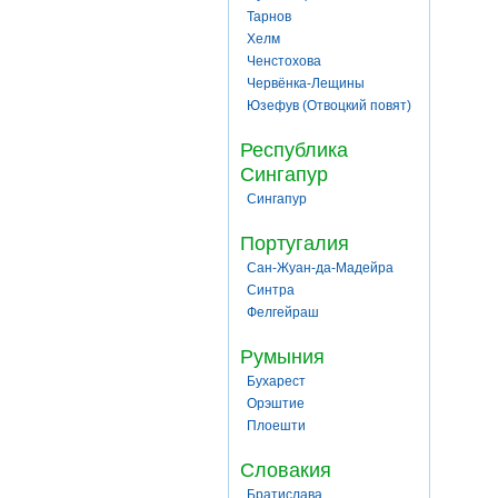
Тарнов
Хелм
Ченстохова
Червёнка-Лещины
Юзефув (Отвоцкий повят)
Республика
Сингапур
Сингапур
Португалия
Сан-Жуан-да-Мадейра
Синтра
Фелгейраш
Румыния
Бухарест
Орэштие
Плоешти
Словакия
Братислава