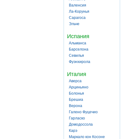
Валенсия
Ла-Корунья
Сарагоса
Эльче
Испания
Альманса
Барселона
Севилья
Фуэнхирола
Италия
Аверса
Арциньяно
Болонья
Брешиа
Верона
Галено Фуцечио
Гарласко
Домодоссола
Карэ
Маркало кон Косоне