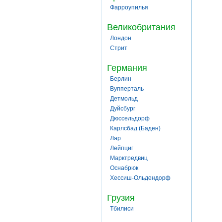
Фарроупилья
Великобритания
Лондон
Стрит
Германия
Берлин
Вупперталь
Детмольд
Дуйсбург
Дюссельдорф
Карлсбад (Баден)
Лар
Лейпциг
Марктредвиц
Оснабрюк
Хессиш-Ольдендорф
Грузия
Тбилиси