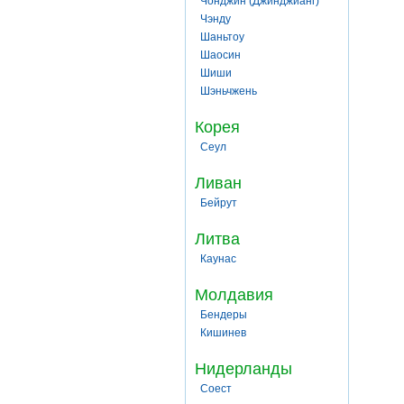
Чонджин (Джинджианг)
Чэнду
Шаньтоу
Шаосин
Шиши
Шэньчжень
Корея
Сеул
Ливан
Бейрут
Литва
Каунас
Молдавия
Бендеры
Кишинев
Нидерланды
Соест