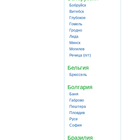
Бобруйск
Витебск
Глубокое
Гомель
Гродно
Лида
Минск
Могилев
Речица (пгт)
Бельгия
Брюссель
Болгария
Баня
Габрово
Пештера
Пловдив
Русе
София
Бразилия