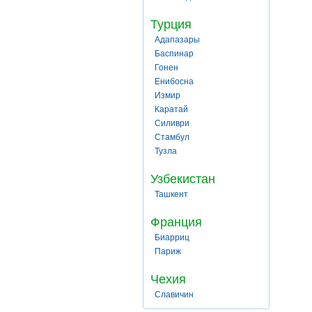
Турция
Адапазары
Баспинар
Гонен
Енибосна
Измир
Каратай
Силиври
Стамбул
Тузла
Узбекистан
Ташкент
Франция
Биарриц
Париж
Чехия
Славичин