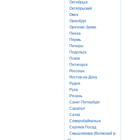
Октябрьск
Октябрьский
Омск
Оренбург
Орехово-Зуево
Пенза
Пермь
Печоры
Подольск
Псков
Пятигорск
Россошь
Ростов-на-Дону
Рудня
Руза
Рязань
Санкт-Петербург
Сарапул
Сатка
Северобайкальск
Сергиев Посад
Смышляевка (Волжский р-
н)