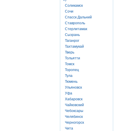
Соликамск
Сочи
Спасск Дальний
Ставрополь
Стерлитамак
Сызрань
Таганрог
Тахтамукай
Тверь
Тольятти
Томск
Торопец
Тула
Тюмень
Ульяновск
Уфа
Хабаровск
Чайковский
Чебоксары
Челябинск
Черногорск
Чита