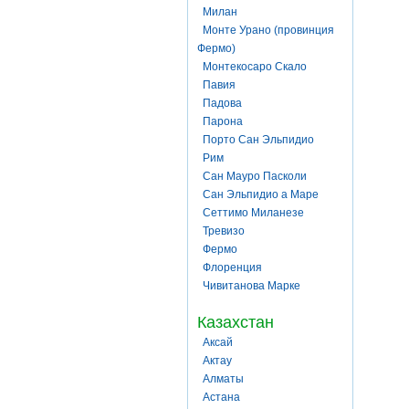
Милан
Монте Урано (провинция
Фермо)
Монтекосаро Скало
Павия
Падова
Парона
Порто Сан Эльпидио
Рим
Сан Мауро Пасколи
Сан Эльпидио а Маре
Сеттимо Миланезе
Тревизо
Фермо
Флоренция
Чивитанова Марке
Казахстан
Аксай
Актау
Алматы
Астана