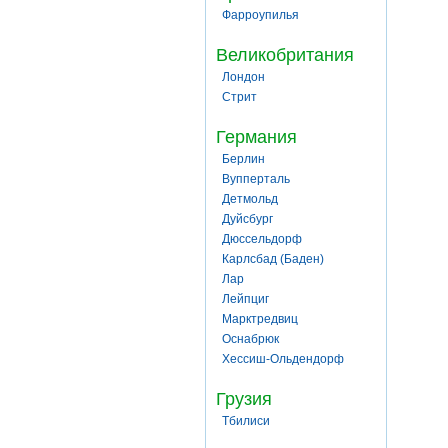
Фарроупилья
Великобритания
Лондон
Стрит
Германия
Берлин
Вупперталь
Детмольд
Дуйсбург
Дюссельдорф
Карлсбад (Баден)
Лар
Лейпциг
Марктредвиц
Оснабрюк
Хессиш-Ольдендорф
Грузия
Тбилиси