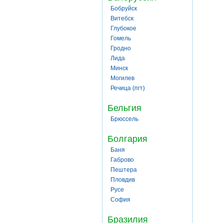
Бобруйск
Витебск
Глубокое
Гомель
Гродно
Лида
Минск
Могилев
Речица (пгт)
Бельгия
Брюссель
Болгария
Баня
Габрово
Пештера
Пловдив
Русе
София
Бразилия