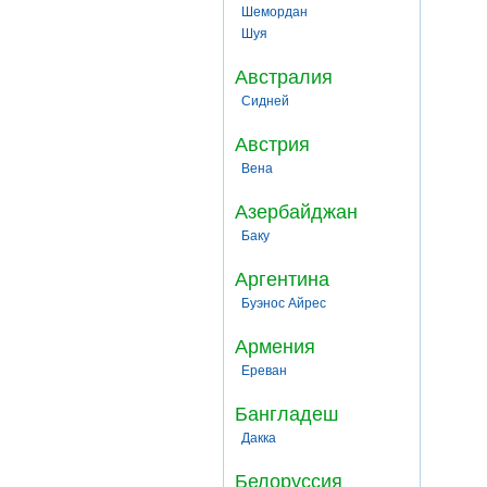
Шемордан
Шуя
Австралия
Сидней
Австрия
Вена
Азербайджан
Баку
Аргентина
Буэнос Айрес
Армения
Ереван
Бангладеш
Дакка
Белоруссия