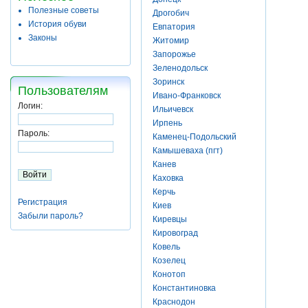
Полезные советы
Дрогобич
История обуви
Евпатория
Законы
Житомир
Запорожье
Зеленодольск
Зоринск
Пользователям
Ивано-Франковск
Логин:
Ильичевск
Ирпень
Пароль:
Каменец-Подольский
Камышеваха (пгт)
Канев
Каховка
Керчь
Регистрация
Киев
Забыли пароль?
Киревцы
Кировоград
Ковель
Козелец
Конотоп
Константиновка
Краснодон