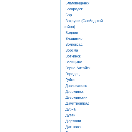
Благовещенск
Богородск
Бор
Вахруши (Слободской
район)
Видное
Владимир
Волгоград
Ворсма
Воткинск
Голицыно
Горно-Алтайск
Городец
Губкин
Давлеканово
Дзержинск
Дзержинский
Димитровград
Дубна
Дуван
Дюртюли
Дятьково