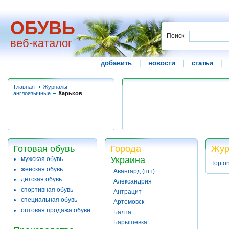
ОБУВЬ
Поиск
веб-каталог
добавить
|
новости
|
статьи
|
Главная
Журналы
англоязычные
Харьков
Готовая обувь
Города
Жур
Украина
мужская обувь
Topto
женская обувь
Авангард (пгт)
детская обувь
Александрия
спортивная обувь
Антрацит
специальная обувь
Артемовск
оптовая продажа обуви
Балта
Барышевка