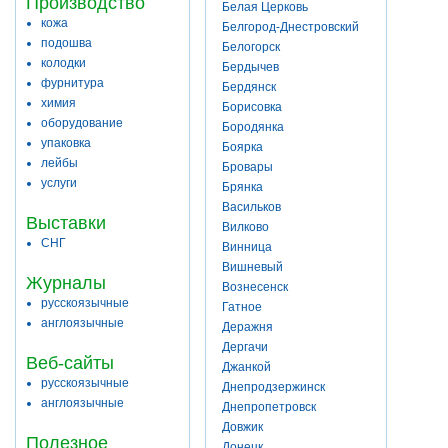
Производство
Белая Церковь
кожа
Белгород-Днестровский
подошва
Белогорск
колодки
Бердычев
фурнитура
Бердянск
химия
Борисовка
оборудование
Бородянка
упаковка
Боярка
лейбы
Бровары
услуги
Брянка
Васильков
Выставки
Вилково
СНГ
Винница
Вишневый
Журналы
Вознесенск
русскоязычные
Гатное
англоязычные
Деражня
Дергачи
Веб-сайты
Джанкой
русскоязычные
Днепродзержинск
англоязычные
Днепропетровск
Довжик
Полезное
Донецк