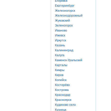
Егоревск
Екатеринбург
Железногорск
Железнодорожный
Жуковский
Зеленогорск
Иваново
Ижевск
Иркутск
Казань
Калининград
Калуга
Каменск-Уральский
Карталы
Кимры
Киров
Копейск
Костерёво
Кострома
Краснодар
Красноярск
Кудиново село
Кузнецк