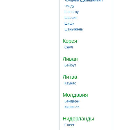
Чонджин (Джинджианг)
Чэнду
Шаньтоу
Шаосин
Шиши
Шэньчжень
Корея
Сеул
Ливан
Бейрут
Литва
Каунас
Молдавия
Бендеры
Кишинев
Нидерланды
Соест