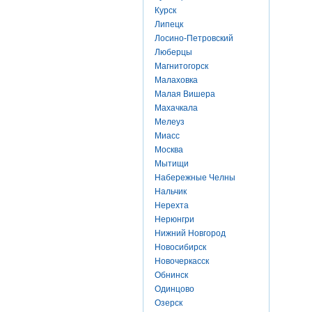
Курск
Липецк
Лосино-Петровский
Люберцы
Магнитогорск
Малаховка
Малая Вишера
Махачкала
Мелеуз
Миасс
Москва
Мытищи
Набережные Челны
Нальчик
Нерехта
Нерюнгри
Нижний Новгород
Новосибирск
Новочеркасск
Обнинск
Одинцово
Озерск