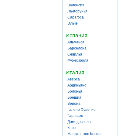
Валенсия
Ла-Корунья
Сарагоса
Эльче
Испания
Альманса
Барселона
Севилья
Фуэнхирола
Италия
Аверса
Арциньяно
Болонья
Брешиа
Верона
Галено Фуцечио
Гарласко
Домодоссола
Карэ
Маркало кон Косоне