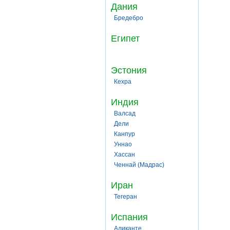
Дания
Бредебро
Египет
Эстония
Кехра
Индия
Валсад
Дели
Канпур
Уннао
Хассан
Ченнай (Мадрас)
Иран
Тегеран
Испания
Аликанте