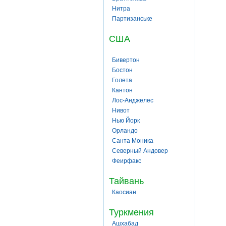
Нитра
Партизанське
США
Бивертон
Бостон
Голета
Кантон
Лос-Анджелес
Нивот
Нью Йорк
Орландо
Санта Моника
Северный Андовер
Феирфакс
Тайвань
Каосиан
Туркмения
Ашхабад