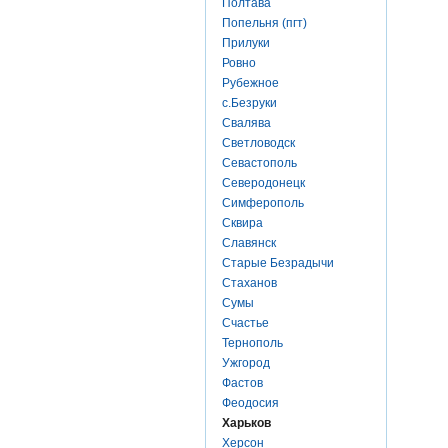
Полтава
Попельня (пгт)
Прилуки
Ровно
Рубежное
с.Безруки
Свалява
Светловодск
Севастополь
Северодонецк
Симферополь
Сквира
Славянск
Старые Безрадычи
Стаханов
Сумы
Счастье
Тернополь
Ужгород
Фастов
Феодосия
Харьков
Херсон