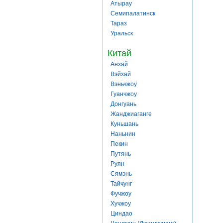
Атырау
Семипалатинск
Тараз
Уральск
Китай
Анхай
Вэйхай
Вэньчжоу
Гуанчжоу
Донгуань
Жанджиаганге
Куньшань
Наньнин
Пекин
Путянь
Руян
Сямэнь
Тайчунг
Фучжоу
Хучжоу
Циндао