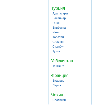
Турция
Адапазары
Баспинар
Гонен
Енибосна
Измир
Каратай
Силиври
Стамбул
Тузла
Узбекистан
Ташкент
Франция
Биарриц
Париж
Чехия
Славичин