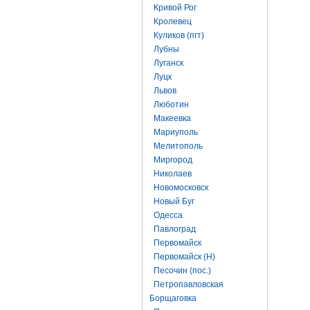
Кривой Рог
Кролевец
Куликов (пгт)
Лубны
Луганск
Луцк
Львов
Люботин
Макеевка
Мариуполь
Мелитополь
Миргород
Николаев
Новомосковск
Новый Буг
Одесса
Павлоград
Первомайск
Первомайск (Н)
Песочин (пос.)
Петропавловская
Борщаговка