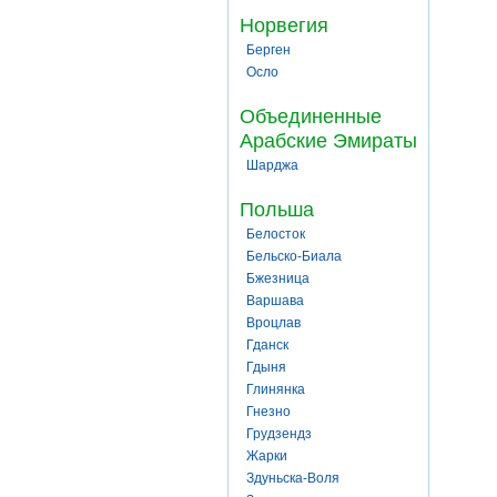
Норвегия
Берген
Осло
Объединенные
Арабские Эмираты
Шарджа
Польша
Белосток
Бельско-Биала
Бжезница
Варшава
Вроцлав
Гданск
Гдыня
Глинянка
Гнезно
Грудзендз
Жарки
Здуньска-Воля