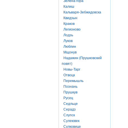
Зелена гора
Калиш
Кальваря-Зебжидовска
Квидзын
Краков
Легионово
Лодзь
Луков
Люблин
Мщонув
Надажин (Прушковский
повят)
Новы-Тарг
Отвоцк
Перемышль
Познань
Прушкув
Русец
Седльце
Серадз
Слупск
Сулеювек
Сулковице