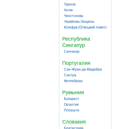
Тарнов
Хелм
Ченстохова
Червёнка-Лещины
Юзефув (Отвоцкий повят)
Республика
Сингапур
Сингапур
Португалия
Сан-Жуан-да-Мадейра
Синтра
Фелгейраш
Румыния
Бухарест
Орэштие
Плоешти
Словакия
Братислава