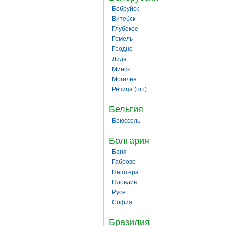
Бобруйск
Витебск
Глубокое
Гомель
Гродно
Лида
Минск
Могилев
Речица (пгт)
Бельгия
Брюссель
Болгария
Баня
Габрово
Пештера
Пловдив
Русе
София
Бразилия