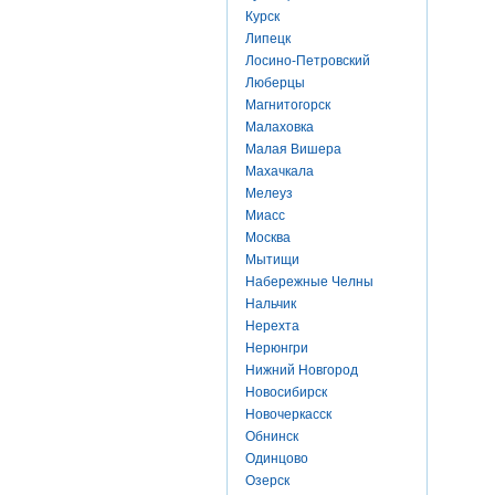
Курск
Липецк
Лосино-Петровский
Люберцы
Магнитогорск
Малаховка
Малая Вишера
Махачкала
Мелеуз
Миасс
Москва
Мытищи
Набережные Челны
Нальчик
Нерехта
Нерюнгри
Нижний Новгород
Новосибирск
Новочеркасск
Обнинск
Одинцово
Озерск