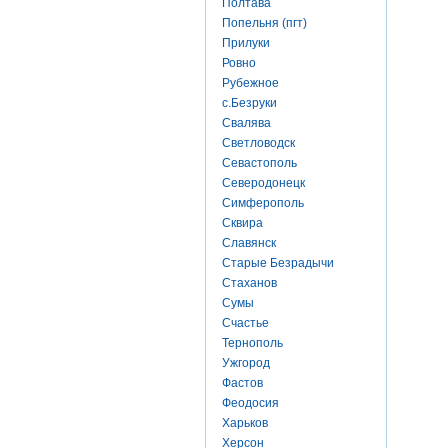
Полтава
Попельня (пгт)
Прилуки
Ровно
Рубежное
с.Безруки
Свалява
Светловодск
Севастополь
Северодонецк
Симферополь
Сквира
Славянск
Старые Безрадычи
Стаханов
Сумы
Счастье
Тернополь
Ужгород
Фастов
Феодосия
Харьков
Херсон