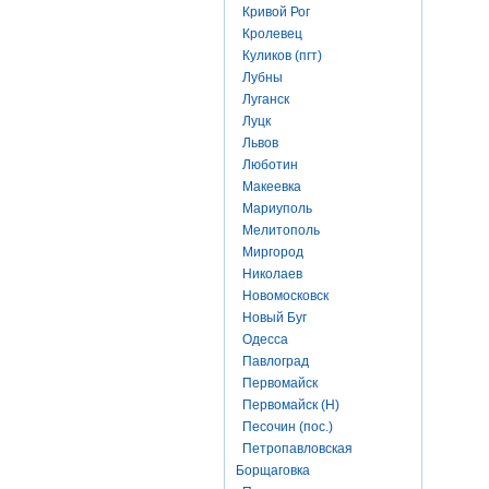
Кривой Рог
Кролевец
Куликов (пгт)
Лубны
Луганск
Луцк
Львов
Люботин
Макеевка
Мариуполь
Мелитополь
Миргород
Николаев
Новомосковск
Новый Буг
Одесса
Павлоград
Первомайск
Первомайск (Н)
Песочин (пос.)
Петропавловская
Борщаговка