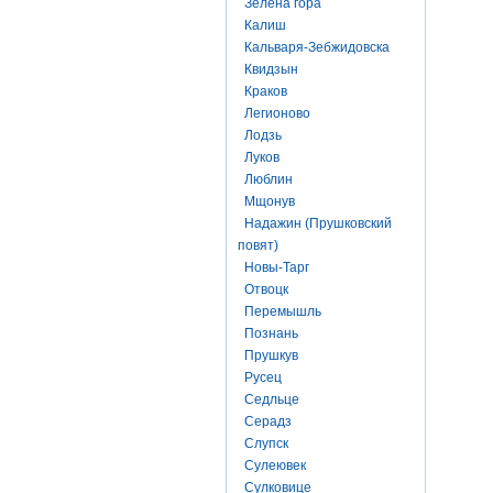
Зелена гора
Калиш
Кальваря-Зебжидовска
Квидзын
Краков
Легионово
Лодзь
Луков
Люблин
Мщонув
Надажин (Прушковский
повят)
Новы-Тарг
Отвоцк
Перемышль
Познань
Прушкув
Русец
Седльце
Серадз
Слупск
Сулеювек
Сулковице