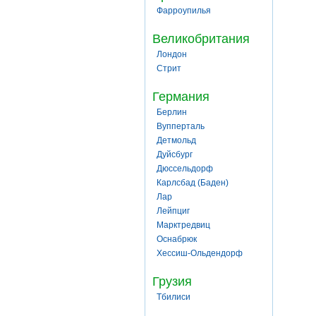
Фарроупилья
Великобритания
Лондон
Стрит
Германия
Берлин
Вупперталь
Детмольд
Дуйсбург
Дюссельдорф
Карлсбад (Баден)
Лар
Лейпциг
Марктредвиц
Оснабрюк
Хессиш-Ольдендорф
Грузия
Тбилиси