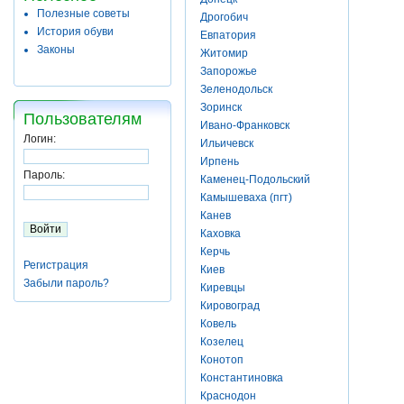
Полезные советы
Дрогобич
История обуви
Евпатория
Законы
Житомир
Запорожье
Зеленодольск
Зоринск
Пользователям
Ивано-Франковск
Логин:
Ильичевск
Ирпень
Пароль:
Каменец-Подольский
Камышеваха (пгт)
Канев
Каховка
Керчь
Регистрация
Киев
Забыли пароль?
Киревцы
Кировоград
Ковель
Козелец
Конотоп
Константиновка
Краснодон