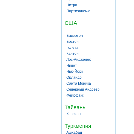
Нитра
Партизанське
США
Бивертон
Бостон
Голета
Кантон
Лос-Анджелес
Нивот
Нью Йорк
Орландо
Санта Моника
Северный Андовер
Феирфакс
Тайвань
Каосиан
Туркмения
Ашхабад