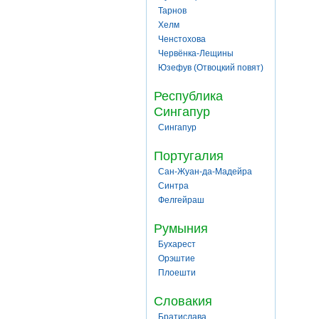
Тарнов
Хелм
Ченстохова
Червёнка-Лещины
Юзефув (Отвоцкий повят)
Республика
Сингапур
Сингапур
Португалия
Сан-Жуан-да-Мадейра
Синтра
Фелгейраш
Румыния
Бухарест
Орэштие
Плоешти
Словакия
Братислава