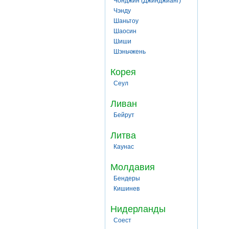
Чонджин (Джинджианг)
Чэнду
Шаньтоу
Шаосин
Шиши
Шэньчжень
Корея
Сеул
Ливан
Бейрут
Литва
Каунас
Молдавия
Бендеры
Кишинев
Нидерланды
Соест