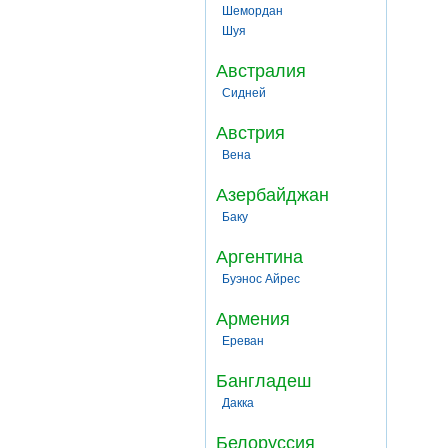
Шемордан
Шуя
Австралия
Сидней
Австрия
Вена
Азербайджан
Баку
Аргентина
Буэнос Айрес
Армения
Ереван
Бангладеш
Дакка
Белоруссия