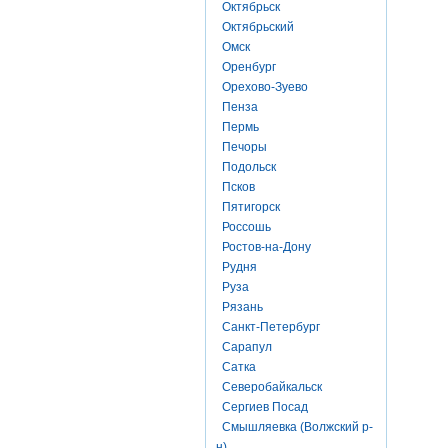
Октябрьск
Октябрьский
Омск
Оренбург
Орехово-Зуево
Пенза
Пермь
Печоры
Подольск
Псков
Пятигорск
Россошь
Ростов-на-Дону
Рудня
Руза
Рязань
Санкт-Петербург
Сарапул
Сатка
Северобайкальск
Сергиев Посад
Смышляевка (Волжский р-
н)