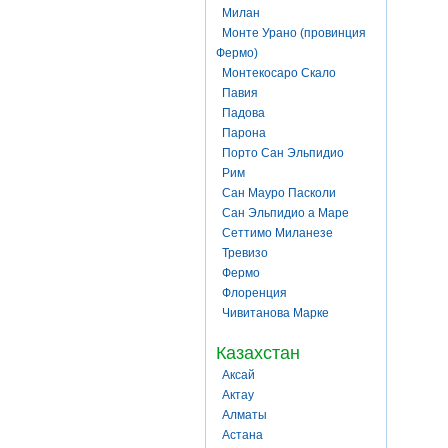
Милан
Монте Урано (провинция
Фермо)
Монтекосаро Скало
Павия
Падова
Парона
Порто Сан Эльпидио
Рим
Сан Мауро Пасколи
Сан Эльпидио а Маре
Сеттимо Миланезе
Тревизо
Фермо
Флоренция
Чивитанова Марке
Казахстан
Аксай
Актау
Алматы
Астана