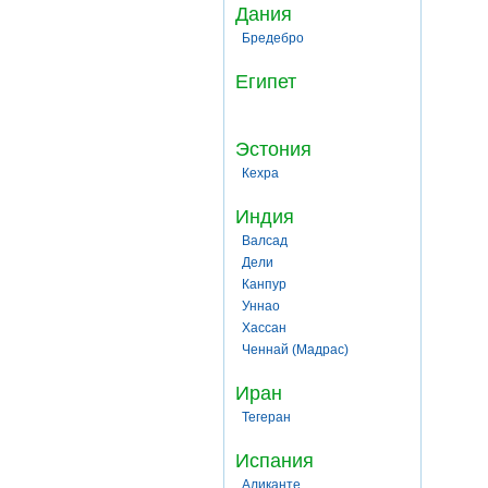
Дания
Бредебро
Египет
Эстония
Кехра
Индия
Валсад
Дели
Канпур
Уннао
Хассан
Ченнай (Мадрас)
Иран
Тегеран
Испания
Аликанте