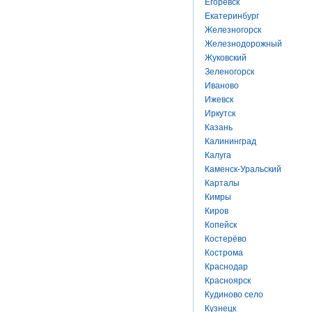
Егоревск
Екатеринбург
Железногорск
Железнодорожный
Жуковский
Зеленогорск
Иваново
Ижевск
Иркутск
Казань
Калининград
Калуга
Каменск-Уральский
Карталы
Кимры
Киров
Копейск
Костерёво
Кострома
Краснодар
Красноярск
Кудиново село
Кузнецк