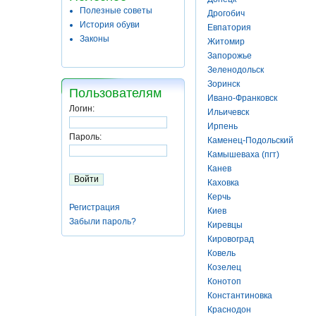
Полезные советы
Дрогобич
История обуви
Евпатория
Законы
Житомир
Запорожье
Зеленодольск
Зоринск
Пользователям
Ивано-Франковск
Логин:
Ильичевск
Ирпень
Пароль:
Каменец-Подольский
Камышеваха (пгт)
Канев
Каховка
Керчь
Регистрация
Киев
Забыли пароль?
Киревцы
Кировоград
Ковель
Козелец
Конотоп
Константиновка
Краснодон