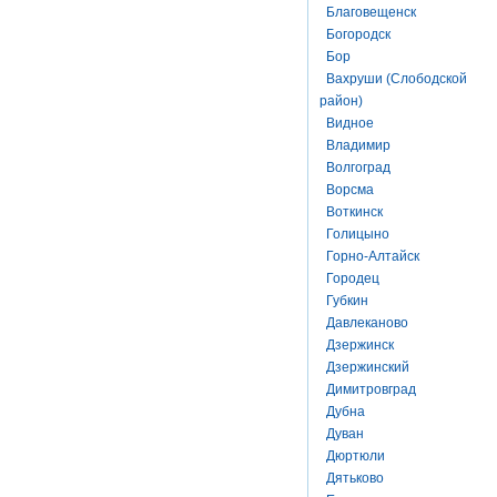
Благовещенск
Богородск
Бор
Вахруши (Слободской
район)
Видное
Владимир
Волгоград
Ворсма
Воткинск
Голицыно
Горно-Алтайск
Городец
Губкин
Давлеканово
Дзержинск
Дзержинский
Димитровград
Дубна
Дуван
Дюртюли
Дятьково