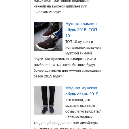
массивной тракторной подошвой,
нежели на высокой шпильке или
широком каблуке.
Мужская зимняя
обувь 2015: ТОП
10
ТОП 10 лучших и
популярных моделей
мужской зимней
обуви. Как правильно выбирать, с чем
комбинировать и какие ботинки будут
более удачными для мужчин в холодный
сезон 2015 года?
Модная мужская
обувь осень 2015
Кто сказал, что
мужскую осеннюю
обувь легко выбрать?
Столько модных
тенденций предлагают нам дизайнеры
и стилисты, что вначале следует во