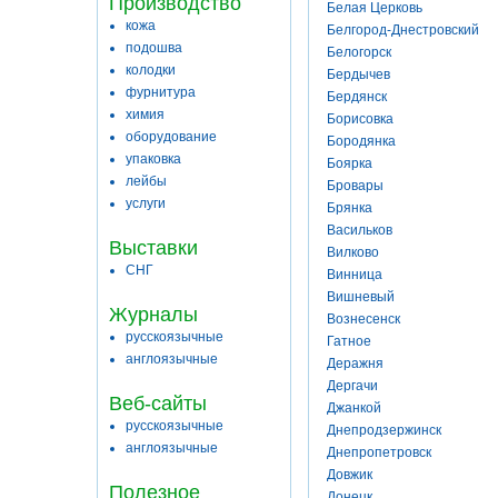
Производство
Белая Церковь
кожа
Белгород-Днестровский
подошва
Белогорск
колодки
Бердычев
фурнитура
Бердянск
химия
Борисовка
оборудование
Бородянка
упаковка
Боярка
лейбы
Бровары
услуги
Брянка
Васильков
Выставки
Вилково
СНГ
Винница
Вишневый
Журналы
Вознесенск
русскоязычные
Гатное
англоязычные
Деражня
Дергачи
Веб-сайты
Джанкой
русскоязычные
Днепродзержинск
англоязычные
Днепропетровск
Довжик
Полезное
Донецк