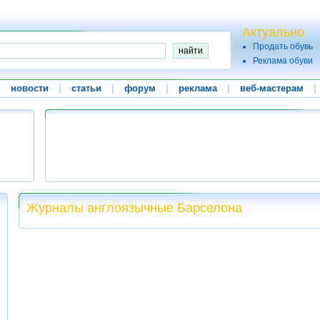
Актуально
Продать обувь
Реклама обуви
|
новости
|
статьи
|
форум
|
реклама
|
веб-мастерам
|
Журналы англоязычные Барселона