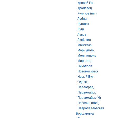
Кривой Рог
Кролевец
Куликов (пгт)
Лубны
Луганск
Луцк
Львов
Люботин
Макеевка
Мариуполь
Мелитополь
Миргород
Николаев
Новомосковск
Новый Буг
Одесса
Павлоград
Первомайск
Первомайск (Н)
Песочин (пос.)
Петропавловская
Борщаговка