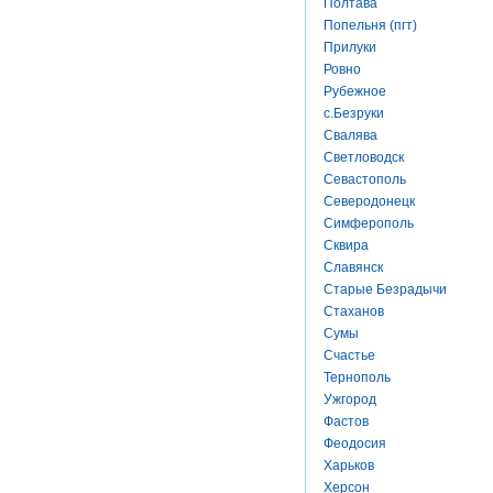
Полтава
Попельня (пгт)
Прилуки
Ровно
Рубежное
с.Безруки
Свалява
Светловодск
Севастополь
Северодонецк
Симферополь
Сквира
Славянск
Старые Безрадычи
Стаханов
Сумы
Счастье
Тернополь
Ужгород
Фастов
Феодосия
Харьков
Херсон