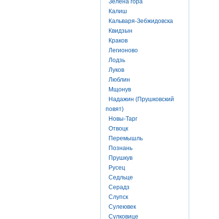
Зелена гора
Калиш
Кальваря-Зебжидовска
Квидзын
Краков
Легионово
Лодзь
Луков
Люблин
Мщонув
Надажин (Прушковский
повят)
Новы-Тарг
Отвоцк
Перемышль
Познань
Прушкув
Русец
Седльце
Серадз
Слупск
Сулеювек
Сулковице