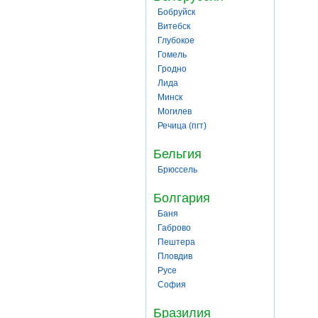
Бобруйск
Витебск
Глубокое
Гомель
Гродно
Лида
Минск
Могилев
Речица (пгт)
Бельгия
Брюссель
Болгария
Баня
Габрово
Пештера
Пловдив
Русе
София
Бразилия