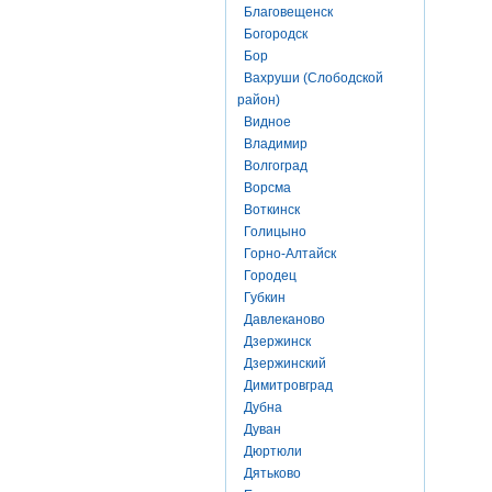
Благовещенск
Богородск
Бор
Вахруши (Слободской
район)
Видное
Владимир
Волгоград
Ворсма
Воткинск
Голицыно
Горно-Алтайск
Городец
Губкин
Давлеканово
Дзержинск
Дзержинский
Димитровград
Дубна
Дуван
Дюртюли
Дятьково