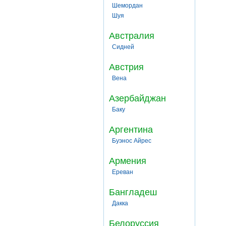
Шемордан
Шуя
Австралия
Сидней
Австрия
Вена
Азербайджан
Баку
Аргентина
Буэнос Айрес
Армения
Ереван
Бангладеш
Дакка
Белоруссия