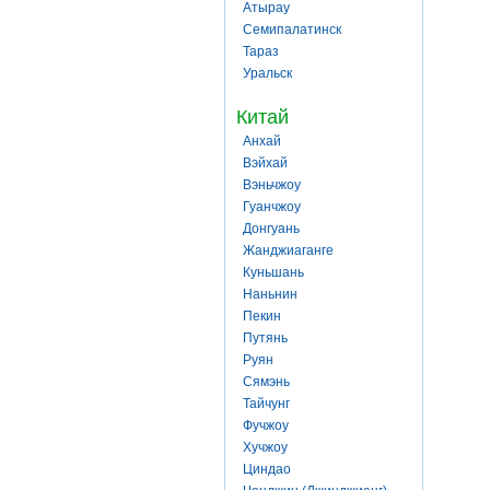
Атырау
Семипалатинск
Тараз
Уральск
Китай
Анхай
Вэйхай
Вэньчжоу
Гуанчжоу
Донгуань
Жанджиаганге
Куньшань
Наньнин
Пекин
Путянь
Руян
Сямэнь
Тайчунг
Фучжоу
Хучжоу
Циндао