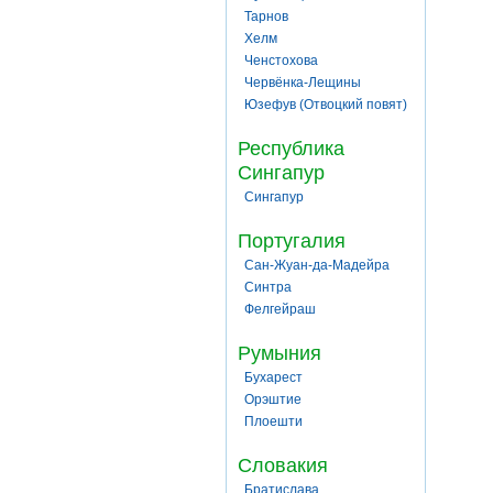
Тарнов
Хелм
Ченстохова
Червёнка-Лещины
Юзефув (Отвоцкий повят)
Республика
Сингапур
Сингапур
Португалия
Сан-Жуан-да-Мадейра
Синтра
Фелгейраш
Румыния
Бухарест
Орэштие
Плоешти
Словакия
Братислава