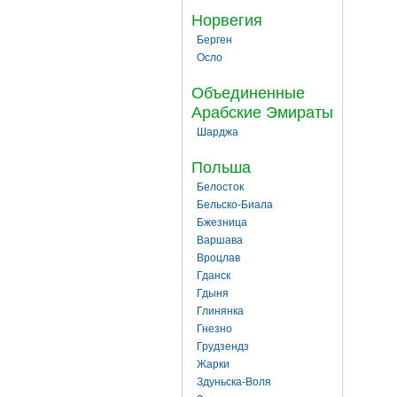
Норвегия
Берген
Осло
Объединенные
Арабские Эмираты
Шарджа
Польша
Белосток
Бельско-Биала
Бжезница
Варшава
Вроцлав
Гданск
Гдыня
Глинянка
Гнезно
Грудзендз
Жарки
Здуньска-Воля