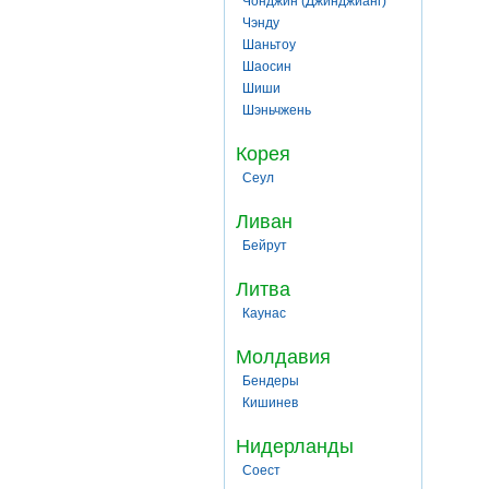
Чонджин (Джинджианг)
Чэнду
Шаньтоу
Шаосин
Шиши
Шэньчжень
Корея
Сеул
Ливан
Бейрут
Литва
Каунас
Молдавия
Бендеры
Кишинев
Нидерланды
Соест