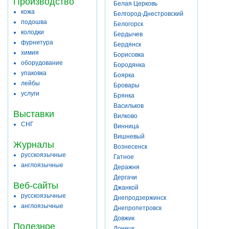
Производство
Белая Церковь
кожа
Белгород-Днестровский
подошва
Белогорск
колодки
Бердычев
фурнитура
Бердянск
химия
Борисовка
оборудование
Бородянка
упаковка
Боярка
лейбы
Бровары
услуги
Брянка
Васильков
Выставки
Вилково
СНГ
Винница
Вишневый
Журналы
Вознесенск
русскоязычные
Гатное
англоязычные
Деражня
Дергачи
Веб-сайты
Джанкой
русскоязычные
Днепродзержинск
англоязычные
Днепропетровск
Довжик
Полезное
Донецк