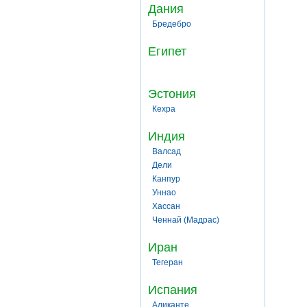
Дания
Бредебро
Египет
Эстония
Кехра
Индия
Валсад
Дели
Канпур
Уннао
Хассан
Ченнай (Мадрас)
Иран
Тегеран
Испания
Аликанте