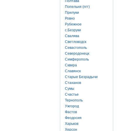
Полтава
Попельня (пгт)
Прилуки
Ровно
Рубежное
с.Безруки
Свалява
Светловодск
Севастополь
Северодонецк
Симферополь
Сквира
Славянск
Старые Безрадычи
Стаханов
Сумы
Счастье
Тернополь
Ужгород
Фастов
Феодосия
Харьков
Херсон