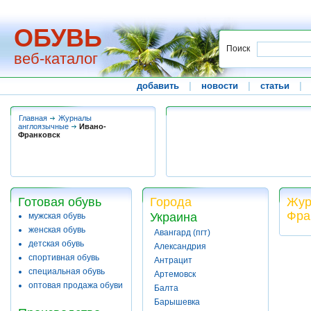
ОБУВЬ
Поиск
веб-каталог
добавить
|
новости
|
статьи
|
Главная
Журналы
англоязычные
Ивано-
Франковск
Готовая обувь
Города
Жур
Фра
Украина
мужская обувь
женская обувь
Авангард (пгт)
детская обувь
Александрия
спортивная обувь
Антрацит
специальная обувь
Артемовск
оптовая продажа обуви
Балта
Барышевка