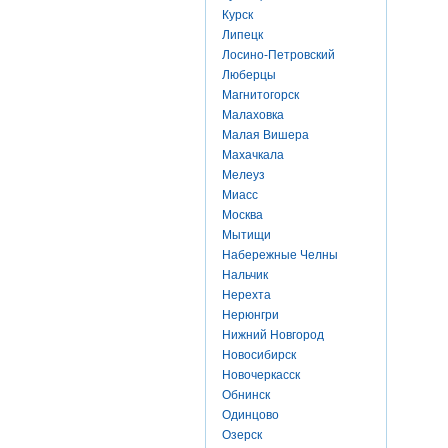
Курск
Липецк
Лосино-Петровский
Люберцы
Магнитогорск
Малаховка
Малая Вишера
Махачкала
Мелеуз
Миасс
Москва
Мытищи
Набережные Челны
Нальчик
Нерехта
Нерюнгри
Нижний Новгород
Новосибирск
Новочеркасск
Обнинск
Одинцово
Озерск