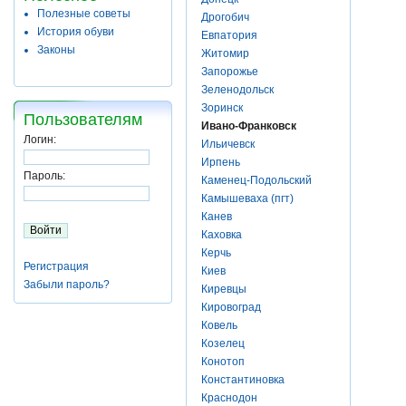
Полезные советы
Дрогобич
История обуви
Евпатория
Законы
Житомир
Запорожье
Зеленодольск
Зоринск
Пользователям
Ивано-Франковск
Логин:
Ильичевск
Ирпень
Пароль:
Каменец-Подольский
Камышеваха (пгт)
Канев
Каховка
Керчь
Регистрация
Киев
Забыли пароль?
Киревцы
Кировоград
Ковель
Козелец
Конотоп
Константиновка
Краснодон