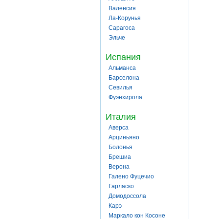
Валенсия
Ла-Корунья
Сарагоса
Эльче
Испания
Альманса
Барселона
Севилья
Фуэнхирола
Италия
Аверса
Арциньяно
Болонья
Брешиа
Верона
Галено Фуцечио
Гарласко
Домодоссола
Карэ
Маркало кон Косоне