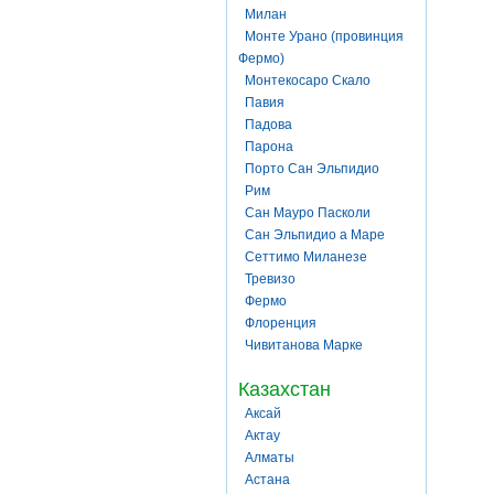
Милан
Монте Урано (провинция
Фермо)
Монтекосаро Скало
Павия
Падова
Парона
Порто Сан Эльпидио
Рим
Сан Мауро Пасколи
Сан Эльпидио а Маре
Сеттимо Миланезе
Тревизо
Фермо
Флоренция
Чивитанова Марке
Казахстан
Аксай
Актау
Алматы
Астана