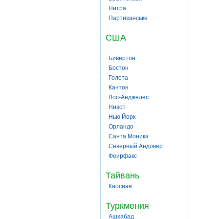
Нитра
Партизанське
США
Бивертон
Бостон
Голета
Кантон
Лос-Анджелес
Нивот
Нью Йорк
Орландо
Санта Моника
Северный Андовер
Феирфакс
Тайвань
Каосиан
Туркмения
Ашхабад