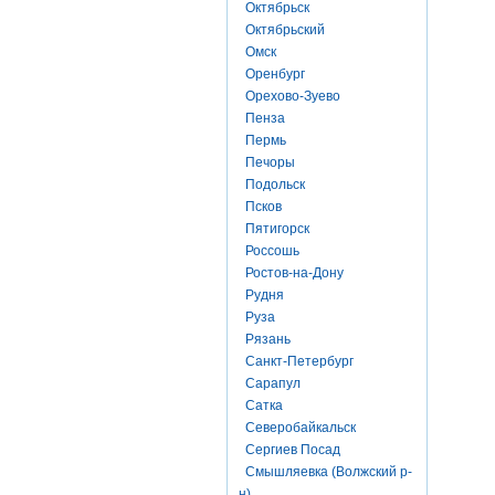
Октябрьск
Октябрьский
Омск
Оренбург
Орехово-Зуево
Пенза
Пермь
Печоры
Подольск
Псков
Пятигорск
Россошь
Ростов-на-Дону
Рудня
Руза
Рязань
Санкт-Петербург
Сарапул
Сатка
Северобайкальск
Сергиев Посад
Смышляевка (Волжский р-
н)