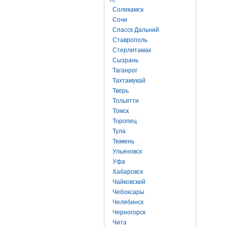
Соликамск
Сочи
Спасск Дальний
Ставрополь
Стерлитамак
Сызрань
Таганрог
Тахтамукай
Тверь
Тольятти
Томск
Торопец
Тула
Тюмень
Ульяновск
Уфа
Хабаровск
Чайковский
Чебоксары
Челябинск
Черногорск
Чита