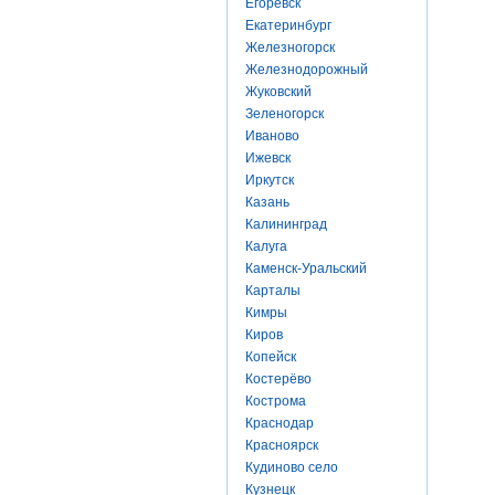
Егоревск
Екатеринбург
Железногорск
Железнодорожный
Жуковский
Зеленогорск
Иваново
Ижевск
Иркутск
Казань
Калининград
Калуга
Каменск-Уральский
Карталы
Кимры
Киров
Копейск
Костерёво
Кострома
Краснодар
Красноярск
Кудиново село
Кузнецк