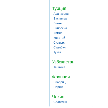
Турция
Адапазары
Баспинар
Гонен
Енибосна
Измир
Каратай
Силиври
Стамбул
Тузла
Узбекистан
Ташкент
Франция
Биарриц
Париж
Чехия
Славичин