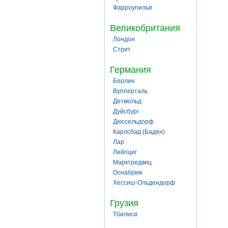
Фарроупилья
Великобритания
Лондон
Стрит
Германия
Берлин
Вупперталь
Детмольд
Дуйсбург
Дюссельдорф
Карлсбад (Баден)
Лар
Лейпциг
Марктредвиц
Оснабрюк
Хессиш-Ольдендорф
Грузия
Тбилиси