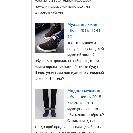
массивной тракторной подошвой,
нежели на высокой шпильке или
широком каблуке.
Мужская зимняя
обувь 2015: ТОП
10
ТОП 10 лучших и
популярных моделей
мужской зимней
обуви. Как правильно выбирать, с чем
комбинировать и какие ботинки будут
более удачными для мужчин в холодный
сезон 2015 года?
Модная мужская
обувь осень 2015
Кто сказал, что
мужскую осеннюю
обувь легко выбрать?
Столько модных
тенденций предлагают нам дизайнеры
и стилисты, что вначале следует во