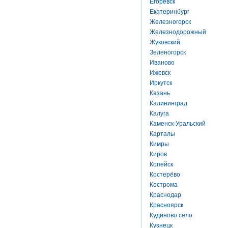
Егоревск
Екатеринбург
Железногорск
Железнодорожный
Жуковский
Зеленогорск
Иваново
Ижевск
Иркутск
Казань
Калининград
Калуга
Каменск-Уральский
Карталы
Кимры
Киров
Копейск
Костерёво
Кострома
Краснодар
Красноярск
Кудиново село
Кузнецк