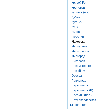
Кривой Рог
Кролевец
Куликов (пгт)
Лубны
Луганск
Луцк
Львов
Люботин
Макеевка
Мариуполь
Мелитополь
Миргород
Николаев
Новомосковск
Новый Буг
Одесса
Павлоград
Первомайск
Первомайск (Н)
Песочин (пос.)
Петропавловская
Борщаговка