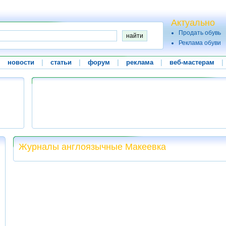
Актуально
Продать обувь
Реклама обуви
|
новости
|
статьи
|
форум
|
реклама
|
веб-мастерам
|
Журналы англоязычные Макеевка