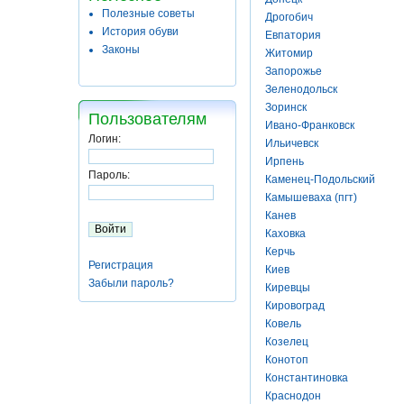
Полезные советы
Дрогобич
История обуви
Евпатория
Законы
Житомир
Запорожье
Зеленодольск
Зоринск
Пользователям
Ивано-Франковск
Логин:
Ильичевск
Ирпень
Пароль:
Каменец-Подольский
Камышеваха (пгт)
Канев
Каховка
Керчь
Регистрация
Киев
Забыли пароль?
Киревцы
Кировоград
Ковель
Козелец
Конотоп
Константиновка
Краснодон