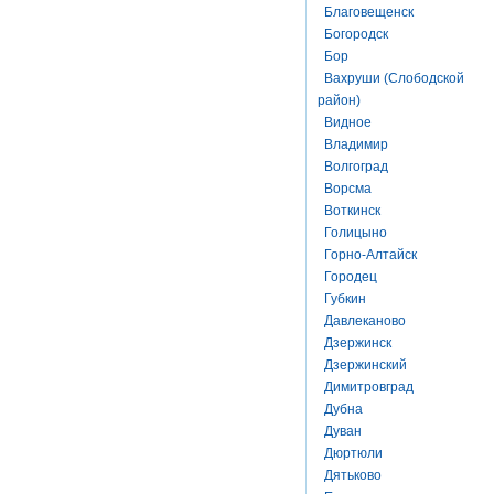
Благовещенск
Богородск
Бор
Вахруши (Слободской
район)
Видное
Владимир
Волгоград
Ворсма
Воткинск
Голицыно
Горно-Алтайск
Городец
Губкин
Давлеканово
Дзержинск
Дзержинский
Димитровград
Дубна
Дуван
Дюртюли
Дятьково