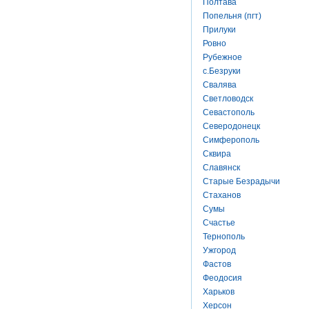
Полтава
Попельня (пгт)
Прилуки
Ровно
Рубежное
с.Безруки
Свалява
Светловодск
Севастополь
Северодонецк
Симферополь
Сквира
Славянск
Старые Безрадычи
Стаханов
Сумы
Счастье
Тернополь
Ужгород
Фастов
Феодосия
Харьков
Херсон