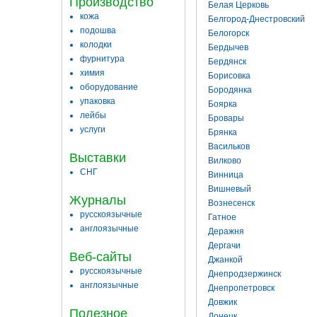
Производство
Белая Церковь
кожа
Белгород-Днестровский
подошва
Белогорск
колодки
Бердычев
фурнитура
Бердянск
химия
Борисовка
оборудование
Бородянка
упаковка
Боярка
лейбы
Бровары
услуги
Брянка
Васильков
Выставки
Вилково
СНГ
Винница
Вишневый
Журналы
Вознесенск
русскоязычные
Гатное
англоязычные
Деражня
Дергачи
Веб-сайты
Джанкой
русскоязычные
Днепродзержинск
англоязычные
Днепропетровск
Довжик
Полезное
Донецк