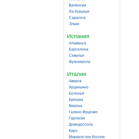
Валенсия
Ла-Корунья
Сарагоса
Эльче
Испания
Альманса
Барселона
Севилья
Фуэнхирола
Италия
Аверса
Арциньяно
Болонья
Брешиа
Верона
Галено Фуцечио
Гарласко
Домодоссола
Карэ
Маркало кон Косоне