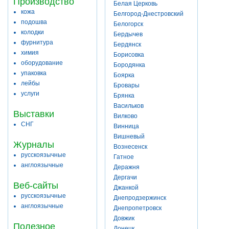
Производство
Белая Церковь
кожа
Белгород-Днестровский
подошва
Белогорск
колодки
Бердычев
фурнитура
Бердянск
химия
Борисовка
оборудование
Бородянка
упаковка
Боярка
лейбы
Бровары
услуги
Брянка
Васильков
Выставки
Вилково
СНГ
Винница
Вишневый
Журналы
Вознесенск
русскоязычные
Гатное
англоязычные
Деражня
Дергачи
Веб-сайты
Джанкой
русскоязычные
Днепродзержинск
англоязычные
Днепропетровск
Довжик
Полезное
Донецк