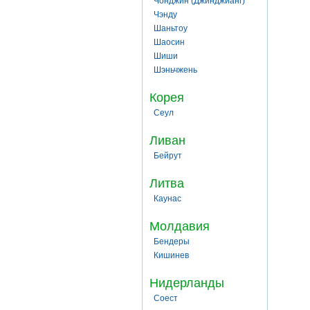
Чонджин (Джинджианг)
Чэнду
Шаньтоу
Шаосин
Шиши
Шэньчжень
Корея
Сеул
Ливан
Бейрут
Литва
Каунас
Молдавия
Бендеры
Кишинев
Нидерланды
Соест