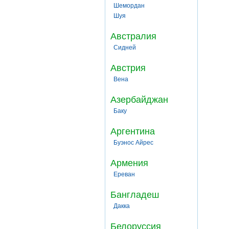
Шемордан
Шуя
Австралия
Сидней
Австрия
Вена
Азербайджан
Баку
Аргентина
Буэнос Айрес
Армения
Ереван
Бангладеш
Дакка
Белоруссия