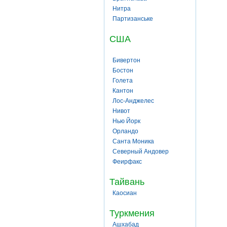
Нитра
Партизанське
США
Бивертон
Бостон
Голета
Кантон
Лос-Анджелес
Нивот
Нью Йорк
Орландо
Санта Моника
Северный Андовер
Феирфакс
Тайвань
Каосиан
Туркмения
Ашхабад