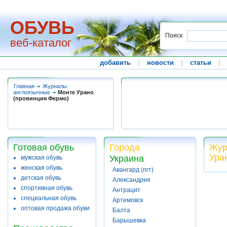
ОБУВЬ
Поиск
веб-каталог
добавить
|
новости
|
статьи
|
Главная
Журналы
англоязычные
Монте Урано
(провинция Фермо)
Готовая обувь
Города
Жур
Ура
Украина
мужская обувь
женская обувь
Авангард (пгт)
детская обувь
Александрия
спортивная обувь
Антрацит
специальная обувь
Артемовск
оптовая продажа обуви
Балта
Барышевка