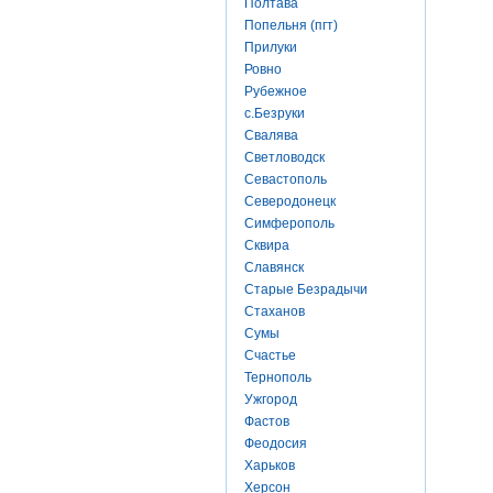
Полтава
Попельня (пгт)
Прилуки
Ровно
Рубежное
с.Безруки
Свалява
Светловодск
Севастополь
Северодонецк
Симферополь
Сквира
Славянск
Старые Безрадычи
Стаханов
Сумы
Счастье
Тернополь
Ужгород
Фастов
Феодосия
Харьков
Херсон