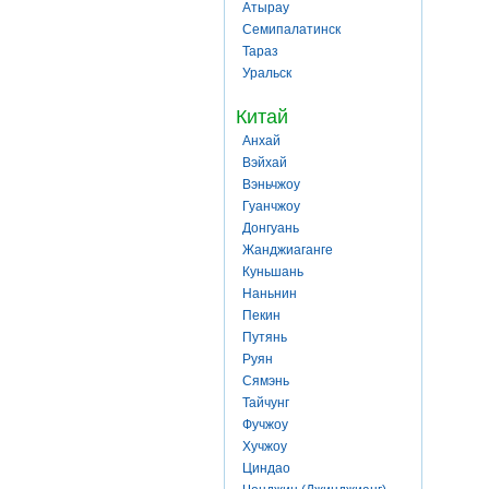
Атырау
Семипалатинск
Тараз
Уральск
Китай
Анхай
Вэйхай
Вэньчжоу
Гуанчжоу
Донгуань
Жанджиаганге
Куньшань
Наньнин
Пекин
Путянь
Руян
Сямэнь
Тайчунг
Фучжоу
Хучжоу
Циндао