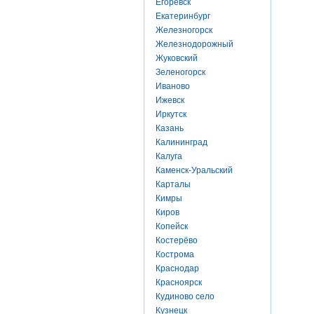
Егоревск
Екатеринбург
Железногорск
Железнодорожный
Жуковский
Зеленогорск
Иваново
Ижевск
Иркутск
Казань
Калининград
Калуга
Каменск-Уральский
Карталы
Кимры
Киров
Копейск
Костерёво
Кострома
Краснодар
Красноярск
Кудиново село
Кузнецк