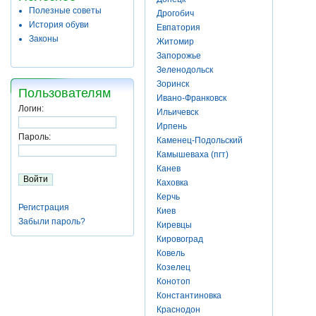
Полезные советы
Дрогобич
История обуви
Евпатория
Законы
Житомир
Запорожье
Зеленодольск
Зоринск
Пользователям
Ивано-Франковск
Логин:
Ильичевск
Ирпень
Пароль:
Каменец-Подольский
Камышеваха (пгт)
Канев
Каховка
Керчь
Регистрация
Киев
Забыли пароль?
Киревцы
Кировоград
Ковель
Козелец
Конотоп
Константиновка
Краснодон