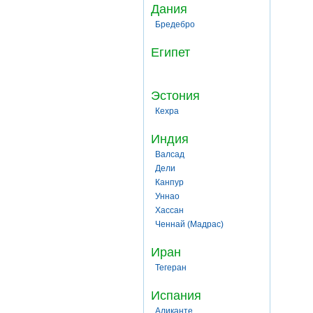
Дания
Бредебро
Египет
Эстония
Кехра
Индия
Валсад
Дели
Канпур
Уннао
Хассан
Ченнай (Мадрас)
Иран
Тегеран
Испания
Аликанте