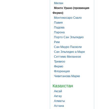
Милан
Монте Урано (провинция
Фермо)
Монтекосаро Скало
Павия
Падова
Парона
Порто Сан Эльпидио
Рим
Сан Мауро Пасколи
Сан Эльпидио а Маре
Сеттимо Миланезе
Тревизо
Фермо
Флоренция
Чивитанова Марке
Казахстан
Аксай
Актау
Алматы
Астана