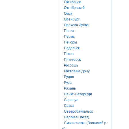
Октябрьск
Октябрьский
Омск
Оренбург
Орехово-Зуево
Пенза
Пермь
Печоры
Подольск
Псков
Пятигорск
Россошь
Ростов-на-Дону
Рудня
Руза
Рязань
Санкт-Петербург
Сарапул
Сатка
Северобайкальск
Сергиев Посад
Смышляевка (Волжский р-
н)