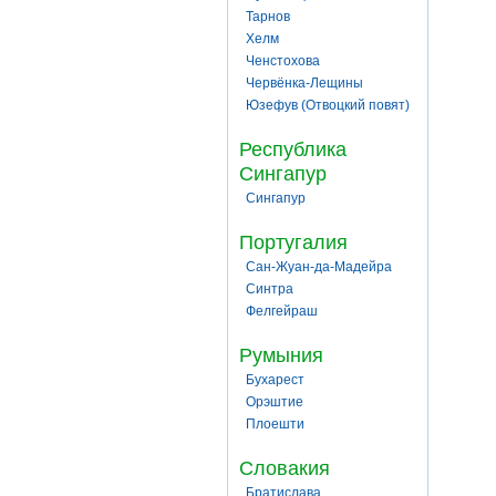
Тарнов
Хелм
Ченстохова
Червёнка-Лещины
Юзефув (Отвоцкий повят)
Республика
Сингапур
Сингапур
Португалия
Сан-Жуан-да-Мадейра
Синтра
Фелгейраш
Румыния
Бухарест
Орэштие
Плоешти
Словакия
Братислава