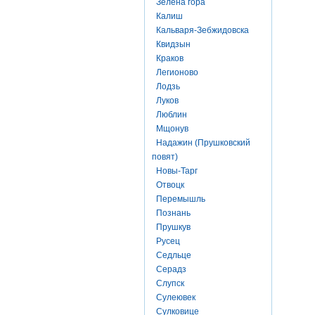
Зелена гора
Калиш
Кальваря-Зебжидовска
Квидзын
Краков
Легионово
Лодзь
Луков
Люблин
Мщонув
Надажин (Прушковский
повят)
Новы-Тарг
Отвоцк
Перемышль
Познань
Прушкув
Русец
Седльце
Серадз
Слупск
Сулеювек
Сулковице