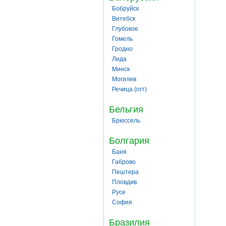
Бобруйск
Витебск
Глубокое
Гомель
Гродно
Лида
Минск
Могилев
Речица (пгт)
Бельгия
Брюссель
Болгария
Баня
Габрово
Пештера
Пловдив
Русе
София
Бразилия