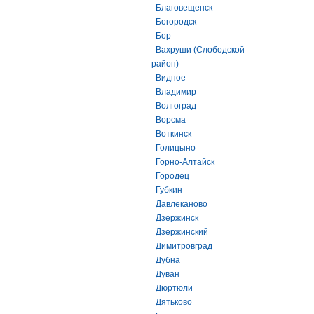
Благовещенск
Богородск
Бор
Вахруши (Слободской
район)
Видное
Владимир
Волгоград
Ворсма
Воткинск
Голицыно
Горно-Алтайск
Городец
Губкин
Давлеканово
Дзержинск
Дзержинский
Димитровград
Дубна
Дуван
Дюртюли
Дятьково