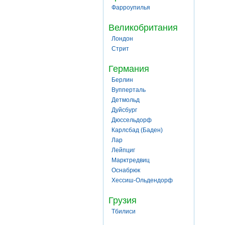
Фарроупилья
Великобритания
Лондон
Стрит
Германия
Берлин
Вупперталь
Детмольд
Дуйсбург
Дюссельдорф
Карлсбад (Баден)
Лар
Лейпциг
Марктредвиц
Оснабрюк
Хессиш-Ольдендорф
Грузия
Тбилиси