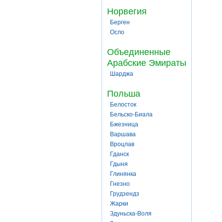
Норвегия
Берген
Осло
Объединенные
Арабские Эмираты
Шарджа
Польша
Белосток
Бельско-Биала
Бжезница
Варшава
Вроцлав
Гданск
Гдыня
Глинянка
Гнезно
Грудзендз
Жарки
Здуньска-Воля