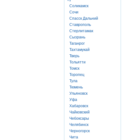
Соликамск
Сочи
Спасск Дальний
Ставрополь
Стерлитамак
Сызрань
Таганрог
Тахтамукай
Тверь
Тольятти
Томск
Торопец
Тула
Тюмень
Ульяновск
Уфа
Хабаровск
Чайковский
Чебоксары
Челябинск
Черногорск
Чита