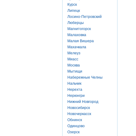
Курск
Липецк
Лосино-Петровский
Люберцы
Магнитогорск
Малаховка
Малая Вишера
Махачкала
Мелеуз
Миасс
Москва
Мытищи
Набережные Челны
Нальчик
Нерехта
Нерюнгри
Нижний Новгород
Новосибирск
Новочеркасск
Обнинск
Одинцово
Озерск