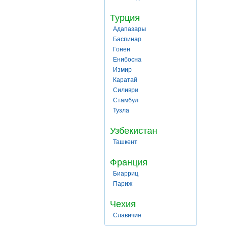
Турция
Адапазары
Баспинар
Гонен
Енибосна
Измир
Каратай
Силиври
Стамбул
Тузла
Узбекистан
Ташкент
Франция
Биарриц
Париж
Чехия
Славичин