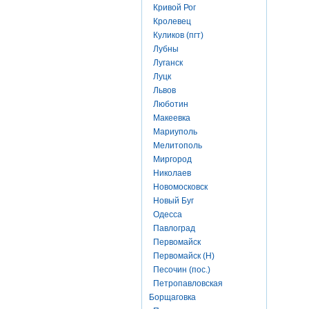
Кривой Рог
Кролевец
Куликов (пгт)
Лубны
Луганск
Луцк
Львов
Люботин
Макеевка
Мариуполь
Мелитополь
Миргород
Николаев
Новомосковск
Новый Буг
Одесса
Павлоград
Первомайск
Первомайск (Н)
Песочин (пос.)
Петропавловская
Борщаговка