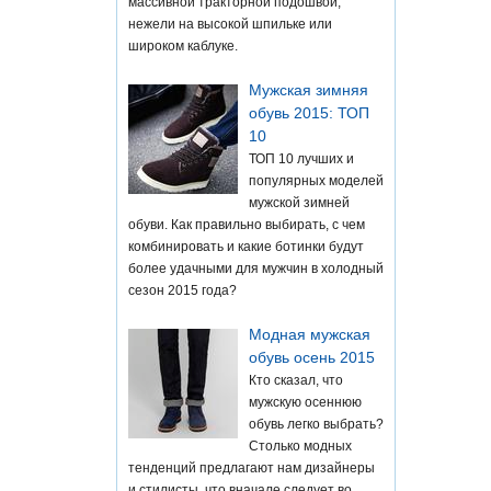
массивной тракторной подошвой,
нежели на высокой шпильке или
широком каблуке.
Мужская зимняя
обувь 2015: ТОП
10
ТОП 10 лучших и
популярных моделей
мужской зимней
обуви. Как правильно выбирать, с чем
комбинировать и какие ботинки будут
более удачными для мужчин в холодный
сезон 2015 года?
Модная мужская
обувь осень 2015
Кто сказал, что
мужскую осеннюю
обувь легко выбрать?
Столько модных
тенденций предлагают нам дизайнеры
и стилисты, что вначале следует во