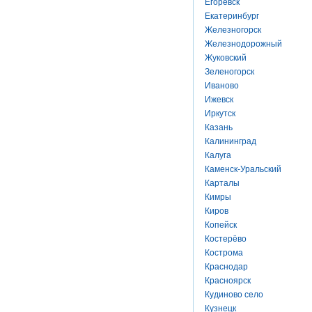
Егоревск
Екатеринбург
Железногорск
Железнодорожный
Жуковский
Зеленогорск
Иваново
Ижевск
Иркутск
Казань
Калининград
Калуга
Каменск-Уральский
Карталы
Кимры
Киров
Копейск
Костерёво
Кострома
Краснодар
Красноярск
Кудиново село
Кузнецк