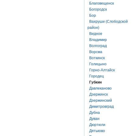
Благовещенск
Богородск
Бор
Вахруши (Слободской
район)
Видное
Владимир
Волгоград
Ворсма
Воткинск
Голицыно
Горно-Алтайск
Городец
Губкин
Давлеканово
Дзержинск
Дзержинский
Димитровград
Дубна
Дуван
Дюртюли
Дятьково