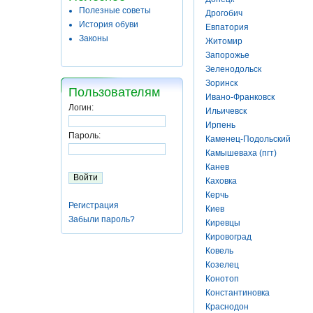
Полезные советы
Дрогобич
История обуви
Евпатория
Законы
Житомир
Запорожье
Зеленодольск
Зоринск
Пользователям
Ивано-Франковск
Логин:
Ильичевск
Ирпень
Пароль:
Каменец-Подольский
Камышеваха (пгт)
Канев
Каховка
Керчь
Регистрация
Киев
Забыли пароль?
Киревцы
Кировоград
Ковель
Козелец
Конотоп
Константиновка
Краснодон