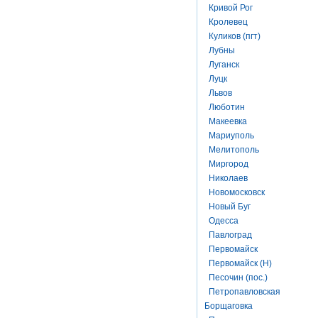
Кривой Рог
Кролевец
Куликов (пгт)
Лубны
Луганск
Луцк
Львов
Люботин
Макеевка
Мариуполь
Мелитополь
Миргород
Николаев
Новомосковск
Новый Буг
Одесса
Павлоград
Первомайск
Первомайск (Н)
Песочин (пос.)
Петропавловская
Борщаговка