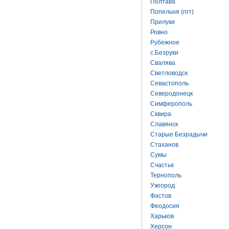
Полтава
Попельня (пгт)
Прилуки
Ровно
Рубежное
с.Безруки
Свалява
Светловодск
Севастополь
Северодонецк
Симферополь
Сквира
Славянск
Старые Безрадычи
Стаханов
Сумы
Счастье
Тернополь
Ужгород
Фастов
Феодосия
Харьков
Херсон