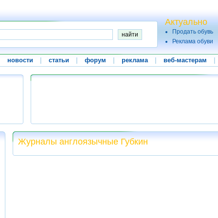
Актуально
Продать обувь
Реклама обуви
|
новости
|
статьи
|
форум
|
реклама
|
веб-мастерам
|
Журналы англоязычные Губкин