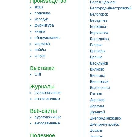
Производство
Белая Церковь
кожа
Белгород-Днестровский
подошва
Белогорск
колодки
Бердычев
фурнитура
Бердянск
химия
Борисовка
оборудование
Бородянка
упаковка
Боярка
лейбы
Бровары
услуги
Брянка
Васильков
Выставки
Вилково
СНГ
Винница
Вишневый
Журналы
Вознесенск
русскоязычные
Гатное
англоязычные
Деражня
Дергачи
Веб-сайты
Джанкой
русскоязычные
Днепродзержинск
англоязычные
Днепропетровск
Довжик
Полезное
Донецк