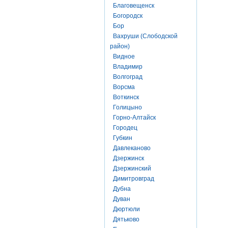
Благовещенск
Богородск
Бор
Вахруши (Слободской
район)
Видное
Владимир
Волгоград
Ворсма
Воткинск
Голицыно
Горно-Алтайск
Городец
Губкин
Давлеканово
Дзержинск
Дзержинский
Димитровград
Дубна
Дуван
Дюртюли
Дятьково