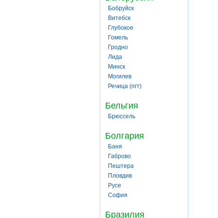
Бобруйск
Витебск
Глубокое
Гомель
Гродно
Лида
Минск
Могилев
Речица (пгт)
Бельгия
Брюссель
Болгария
Баня
Габрово
Пештера
Пловдив
Русе
София
Бразилия