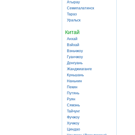
Атырау
Семипалатинск
Тараз
Уральск
Китай
Анхай
Вэйхай
Вэньчжоу
Гуанчжоу
Донгуань
Жанджиаганге
Куньшань
Наньнин
Пекин
Путянь
Руян
Сямэнь
Тайчунг
Фучжоу
Хучжоу
Циндао