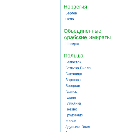
Норвегия
Берген
Осло
Объединенные
Арабские Эмираты
Шарджа
Польша
Белосток
Бельско-Биала
Бжезница
Варшава
Вроцлав
Гданск
Гдыня
Глинянка
Гнезно
Грудзендз
Жарки
Здуньска-Воля