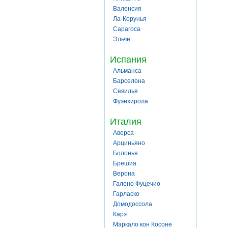
Валенсия
Ла-Корунья
Сарагоса
Эльче
Испания
Альманса
Барселона
Севилья
Фуэнхирола
Италия
Аверса
Арциньяно
Болонья
Брешиа
Верона
Галено Фуцечио
Гарласко
Домодоссола
Карэ
Маркало кон Косоне