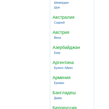
Шемордан
Шуя
Австралия
Сидней
Австрия
Вена
Азербайджан
Баку
Аргентина
Буэнос Айрес
Армения
Ереван
Бангладеш
Дакка
Белоруссия