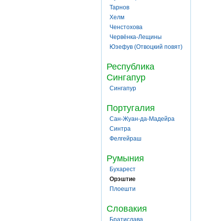
Тарнов
Хелм
Ченстохова
Червёнка-Лещины
Юзефув (Отвоцкий повят)
Республика
Сингапур
Сингапур
Португалия
Сан-Жуан-да-Мадейра
Синтра
Фелгейраш
Румыния
Бухарест
Орэштие
Плоешти
Словакия
Братислава