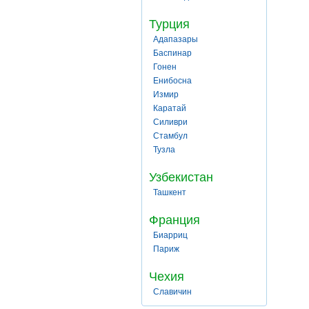
Турция
Адапазары
Баспинар
Гонен
Енибосна
Измир
Каратай
Силиври
Стамбул
Тузла
Узбекистан
Ташкент
Франция
Биарриц
Париж
Чехия
Славичин