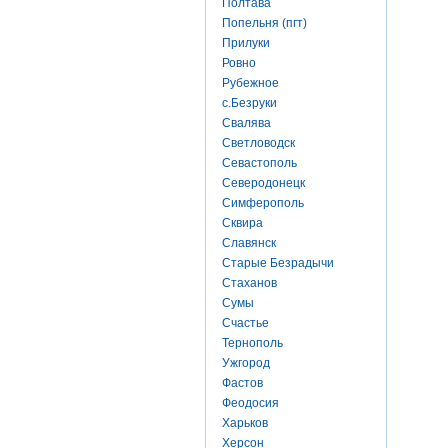
Полтава
Попельня (пгт)
Прилуки
Ровно
Рубежное
с.Безруки
Свалява
Светловодск
Севастополь
Северодонецк
Симферополь
Сквира
Славянск
Старые Безрадычи
Стаханов
Сумы
Счастье
Тернополь
Ужгород
Фастов
Феодосия
Харьков
Херсон