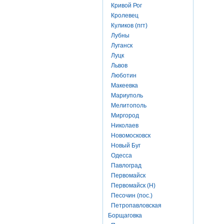
Кривой Рог
Кролевец
Куликов (пгт)
Лубны
Луганск
Луцк
Львов
Люботин
Макеевка
Мариуполь
Мелитополь
Миргород
Николаев
Новомосковск
Новый Буг
Одесса
Павлоград
Первомайск
Первомайск (Н)
Песочин (пос.)
Петропавловская
Борщаговка