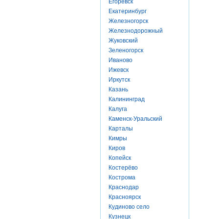
Егоревск
Екатеринбург
Железногорск
Железнодорожный
Жуковский
Зеленогорск
Иваново
Ижевск
Иркутск
Казань
Калининград
Калуга
Каменск-Уральский
Карталы
Кимры
Киров
Копейск
Костерёво
Кострома
Краснодар
Красноярск
Кудиново село
Кузнецк