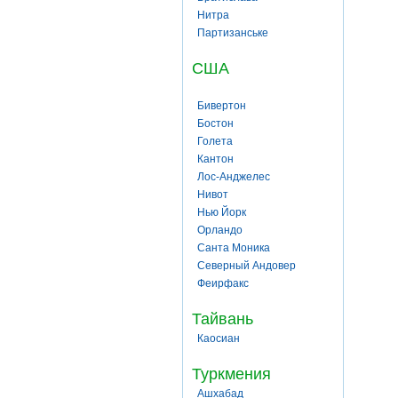
Нитра
Партизанське
США
Бивертон
Бостон
Голета
Кантон
Лос-Анджелес
Нивот
Нью Йорк
Орландо
Санта Моника
Северный Андовер
Феирфакс
Тайвань
Каосиан
Туркмения
Ашхабад