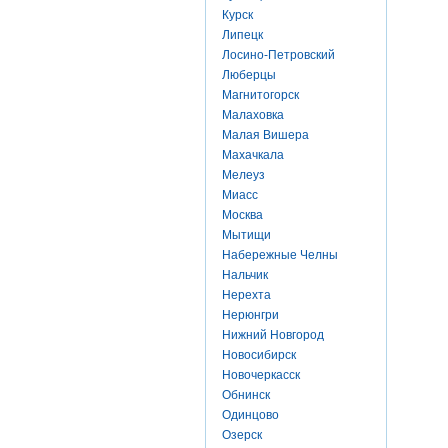
Курск
Липецк
Лосино-Петровский
Люберцы
Магнитогорск
Малаховка
Малая Вишера
Махачкала
Мелеуз
Миасс
Москва
Мытищи
Набережные Челны
Нальчик
Нерехта
Нерюнгри
Нижний Новгород
Новосибирск
Новочеркасск
Обнинск
Одинцово
Озерск