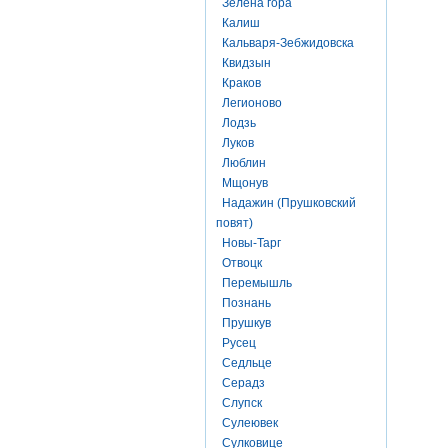
Зелена гора
Калиш
Кальваря-Зебжидовска
Квидзын
Краков
Легионово
Лодзь
Луков
Люблин
Мщонув
Надажин (Прушковский
повят)
Новы-Тарг
Отвоцк
Перемышль
Познань
Прушкув
Русец
Седльце
Серадз
Слупск
Сулеювек
Сулковице