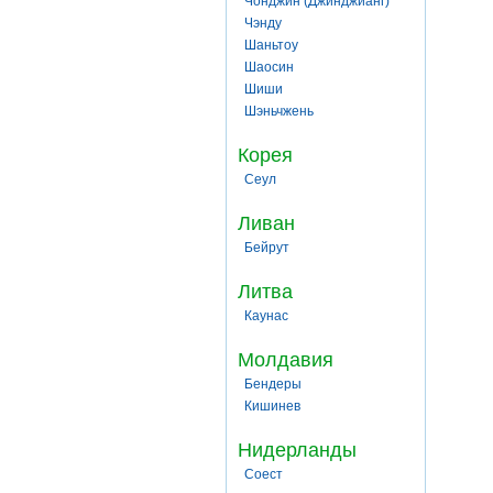
Чонджин (Джинджианг)
Чэнду
Шаньтоу
Шаосин
Шиши
Шэньчжень
Корея
Сеул
Ливан
Бейрут
Литва
Каунас
Молдавия
Бендеры
Кишинев
Нидерланды
Соест