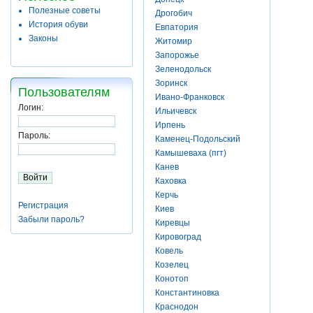
Полезные советы
Дрогобич
История обуви
Евпатория
Законы
Житомир
Запорожье
Зеленодольск
Зоринск
Пользователям
Ивано-Франковск
Логин:
Ильичевск
Ирпень
Пароль:
Каменец-Подольский
Камышеваха (пгт)
Канев
Каховка
Керчь
Регистрация
Киев
Забыли пароль?
Киревцы
Кировоград
Ковель
Козелец
Конотоп
Константиновка
Краснодон