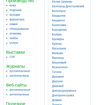
Производство
Белая Церковь
кожа
Белгород-Днестровский
подошва
Белогорск
колодки
Бердычев
фурнитура
Бердянск
химия
Борисовка
оборудование
Бородянка
упаковка
Боярка
лейбы
Бровары
услуги
Брянка
Васильков
Выставки
Вилково
СНГ
Винница
Вишневый
Журналы
Вознесенск
русскоязычные
Гатное
англоязычные
Деражня
Дергачи
Веб-сайты
Джанкой
русскоязычные
Днепродзержинск
англоязычные
Днепропетровск
Довжик
Полезное
Донецк