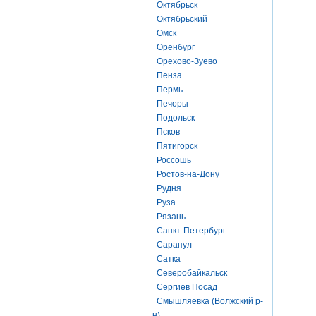
Октябрьск
Октябрьский
Омск
Оренбург
Орехово-Зуево
Пенза
Пермь
Печоры
Подольск
Псков
Пятигорск
Россошь
Ростов-на-Дону
Рудня
Руза
Рязань
Санкт-Петербург
Сарапул
Сатка
Северобайкальск
Сергиев Посад
Смышляевка (Волжский р-
н)