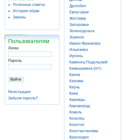
Полезные советы
Дрогобич
История обуви
Евпатория
Законы
Житомир
Запорожье
Зеленодольск
Зоринск
Пользователям
Ивано-Франковск
Логин:
Ильичевск
Ирпень
Пароль:
Каменец-Подольский
Камышеваха (пгт)
Канев
Каховка
Керчь
Регистрация
Киев
Забыли пароль?
Киревцы
Кировоград
Ковель
Козелец
Конотоп
Константиновка
Краснодон