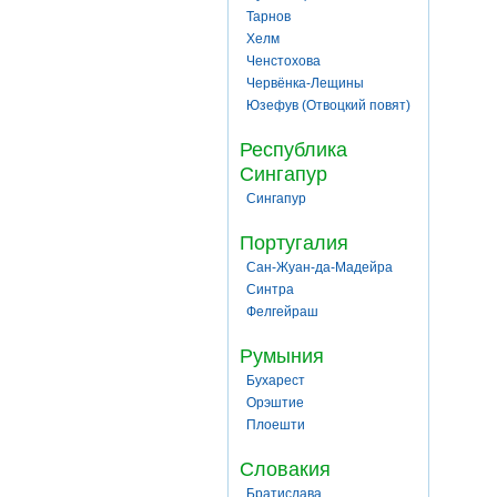
Тарнов
Хелм
Ченстохова
Червёнка-Лещины
Юзефув (Отвоцкий повят)
Республика
Сингапур
Сингапур
Португалия
Сан-Жуан-да-Мадейра
Синтра
Фелгейраш
Румыния
Бухарест
Орэштие
Плоешти
Словакия
Братислава