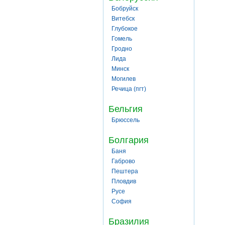
Бобруйск
Витебск
Глубокое
Гомель
Гродно
Лида
Минск
Могилев
Речица (пгт)
Бельгия
Брюссель
Болгария
Баня
Габрово
Пештера
Пловдив
Русе
София
Бразилия