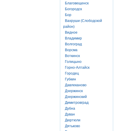
Благовещенск
Богородск
Бор
Вахруши (Слободской
район)
Видное
Владимир
Волгоград
Ворсма
Воткинск
Голицыно
Горно-Алтайск
Городец
Губкин
Давлеканово
Дзержинск
Дзержинский
Димитровград
Дубна
Дуван
Дюртюли
Дятьково