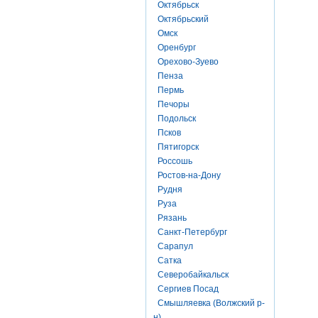
Октябрьск
Октябрьский
Омск
Оренбург
Орехово-Зуево
Пенза
Пермь
Печоры
Подольск
Псков
Пятигорск
Россошь
Ростов-на-Дону
Рудня
Руза
Рязань
Санкт-Петербург
Сарапул
Сатка
Северобайкальск
Сергиев Посад
Смышляевка (Волжский р-
н)