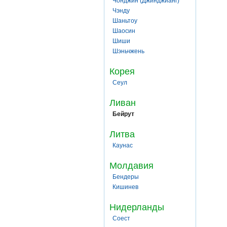
Чонджин (Джинджианг)
Чэнду
Шаньтоу
Шаосин
Шиши
Шэньчжень
Корея
Сеул
Ливан
Бейрут
Литва
Каунас
Молдавия
Бендеры
Кишинев
Нидерланды
Соест