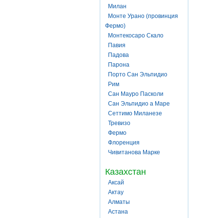
Милан
Монте Урано (провинция
Фермо)
Монтекосаро Скало
Павия
Падова
Парона
Порто Сан Эльпидио
Рим
Сан Мауро Пасколи
Сан Эльпидио а Маре
Сеттимо Миланезе
Тревизо
Фермо
Флоренция
Чивитанова Марке
Казахстан
Аксай
Актау
Алматы
Астана