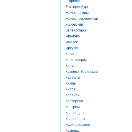
Егоревск
Екатеринбург
Железногорск
Железнодорожный
Жуковский
Зеленогорск
Иваново
Ижевск
Иркутск
Казань
Калининград
Калуга
Каменск-Уральский
Карталы
Кимры
Киров
Копейск
Костерёво
Кострома
Краснодар
Красноярск
Кудиново село
Кузнецк