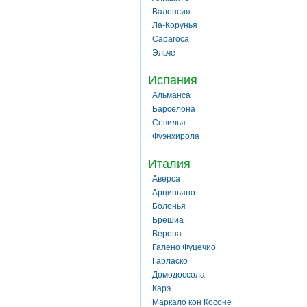
Валенсия
Ла-Корунья
Сарагоса
Эльче
Испания
Альманса
Барселона
Севилья
Фуэнхирола
Италия
Аверса
Арциньяно
Болонья
Брешиа
Верона
Галено Фуцечио
Гарласко
Домодоссола
Карэ
Маркало кон Косоне