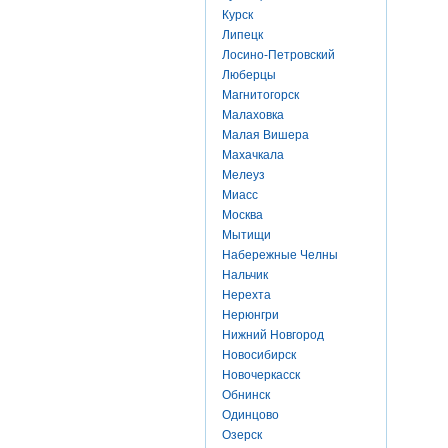
Курск
Липецк
Лосино-Петровский
Люберцы
Магнитогорск
Малаховка
Малая Вишера
Махачкала
Мелеуз
Миасс
Москва
Мытищи
Набережные Челны
Нальчик
Нерехта
Нерюнгри
Нижний Новгород
Новосибирск
Новочеркасск
Обнинск
Одинцово
Озерск