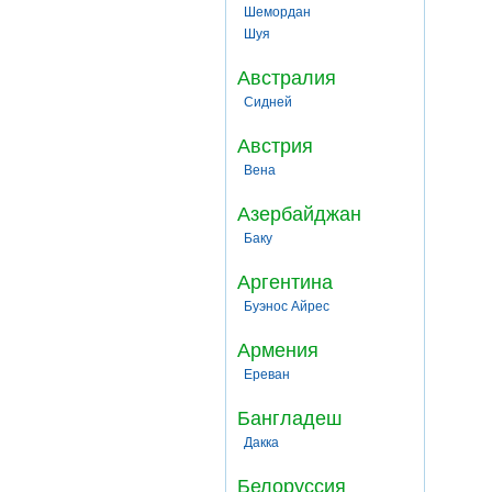
Шемордан
Шуя
Австралия
Сидней
Австрия
Вена
Азербайджан
Баку
Аргентина
Буэнос Айрес
Армения
Ереван
Бангладеш
Дакка
Белоруссия