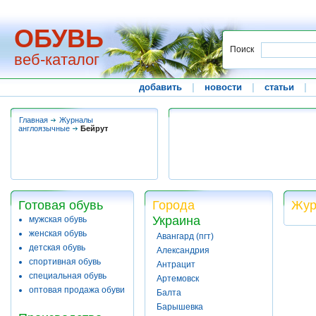
ОБУВЬ
Поиск
веб-каталог
добавить
|
новости
|
статьи
|
Главная
Журналы
англоязычные
Бейрут
Готовая обувь
Города
Жур
Украина
мужская обувь
женская обувь
Авангард (пгт)
детская обувь
Александрия
спортивная обувь
Антрацит
специальная обувь
Артемовск
оптовая продажа обуви
Балта
Барышевка