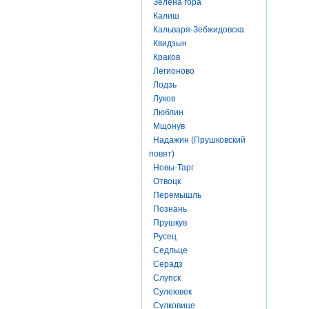
Зелена гора
Калиш
Кальваря-Зебжидовска
Квидзын
Краков
Легионово
Лодзь
Луков
Люблин
Мщонув
Надажин (Прушковский
повят)
Новы-Тарг
Отвоцк
Перемышль
Познань
Прушкув
Русец
Седльце
Серадз
Слупск
Сулеювек
Сулковице