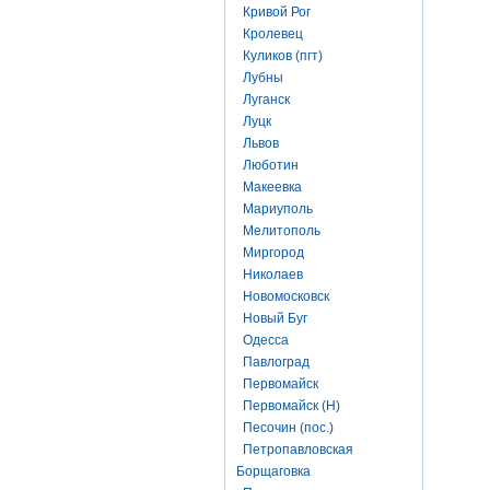
Кривой Рог
Кролевец
Куликов (пгт)
Лубны
Луганск
Луцк
Львов
Люботин
Макеевка
Мариуполь
Мелитополь
Миргород
Николаев
Новомосковск
Новый Буг
Одесса
Павлоград
Первомайск
Первомайск (Н)
Песочин (пос.)
Петропавловская
Борщаговка