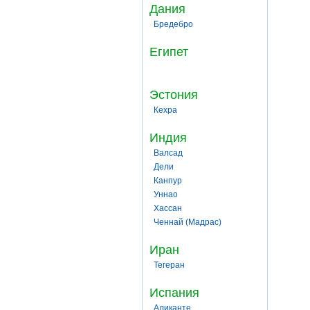
Дания
Бредебро
Египет
Эстония
Кехра
Индия
Валсад
Дели
Канпур
Уннао
Хассан
Ченнай (Мадрас)
Иран
Тегеран
Испания
Аликанте