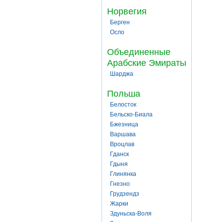
Норвегия
Берген
Осло
Объединенные
Арабские Эмираты
Шарджа
Польша
Белосток
Бельско-Биала
Бжезница
Варшава
Вроцлав
Гданск
Гдыня
Глинянка
Гнезно
Грудзендз
Жарки
Здуньска-Воля