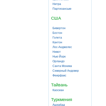
Нитра
Партизанське
США
Бивертон
Бостон
Голета
Кантон
Лос-Анджелес
Нивот
Нью Йорк
Орландо
Санта Моника
Северный Андовер
Феирфакс
Тайвань
Каосиан
Туркмения
Ашхабад