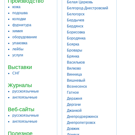
Производство
Белая Церковь
кожа
Белгород-Днестровский
подошва
Белогорск
колодки
Бердычев
фурнитура
Бердянск
химия
Борисовка
оборудование
Бородянка
упаковка
Боярка
лейбы
Бровары
услуги
Брянка
Васильков
Выставки
Вилково
СНГ
Винница
Вишневый
Журналы
Вознесенск
русскоязычные
Гатное
англоязычные
Деражня
Дергачи
Веб-сайты
Джанкой
русскоязычные
Днепродзержинск
англоязычные
Днепропетровск
Довжик
Полезное
Донецк