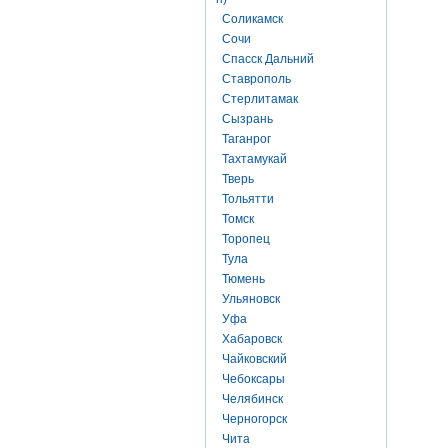
Соликамск
Сочи
Спасск Дальний
Ставрополь
Стерлитамак
Сызрань
Таганрог
Тахтамукай
Тверь
Тольятти
Томск
Торопец
Тула
Тюмень
Ульяновск
Уфа
Хабаровск
Чайковский
Чебоксары
Челябинск
Черногорск
Чита