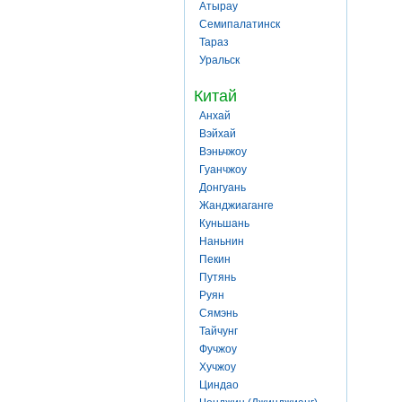
Атырау
Семипалатинск
Тараз
Уральск
Китай
Анхай
Вэйхай
Вэньчжоу
Гуанчжоу
Донгуань
Жанджиаганге
Куньшань
Наньнин
Пекин
Путянь
Руян
Сямэнь
Тайчунг
Фучжоу
Хучжоу
Циндао