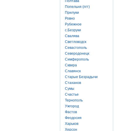
Полтава
Попельня (пгт)
Прилуки
Ровно
Рубежное
с.Безруки
Свалява
Светловодск
Севастополь
Северодонецк
Симферополь
Сквира
Славянск
Старые Безрадычи
Стаханов
Сумы
Счастье
Тернополь
Ужгород
Фастов
Феодосия
Харьков
Херсон