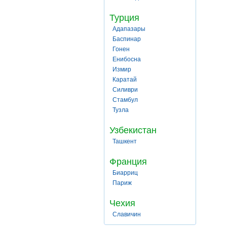
Турция
Адапазары
Баспинар
Гонен
Енибосна
Измир
Каратай
Силиври
Стамбул
Тузла
Узбекистан
Ташкент
Франция
Биарриц
Париж
Чехия
Славичин