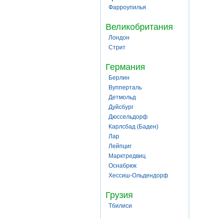
Фарроупилья
Великобритания
Лондон
Стрит
Германия
Берлин
Вупперталь
Детмольд
Дуйсбург
Дюссельдорф
Карлсбад (Баден)
Лар
Лейпциг
Марктредвиц
Оснабрюк
Хессиш-Ольдендорф
Грузия
Тбилиси