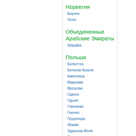
Норвегия
Берген
Осло
Объединенные
Арабские Эмираты
Шарджа
Польша
Белосток
Бельско-Биала
Бжезница
Варшава
Вроцлав
Гданск
Гдыня
Глинянка
Гнезно
Грудзендз
Жарки
Здуньска-Воля