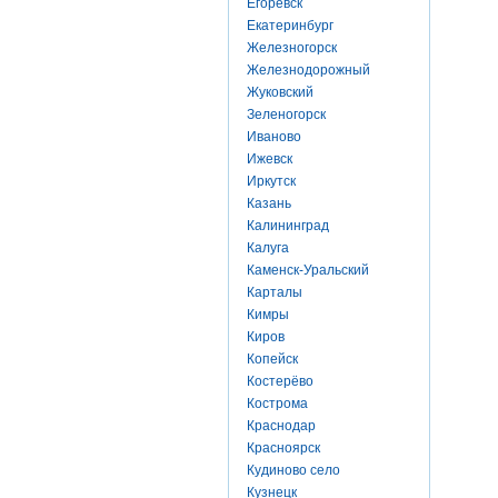
Егоревск
Екатеринбург
Железногорск
Железнодорожный
Жуковский
Зеленогорск
Иваново
Ижевск
Иркутск
Казань
Калининград
Калуга
Каменск-Уральский
Карталы
Кимры
Киров
Копейск
Костерёво
Кострома
Краснодар
Красноярск
Кудиново село
Кузнецк