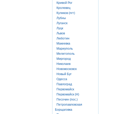
Кривой Рог
Кролевец
Куликов (пгт)
Лубны
Луганск
Луцк
Львов
Люботин
Макеевка
Мариуполь
Мелитополь
Миргород
Николаев
Новомосковск
Новый Буг
Одесса
Павлоград
Первомайск
Первомайск (Н)
Песочин (пос.)
Петропавловская
Борщаговка