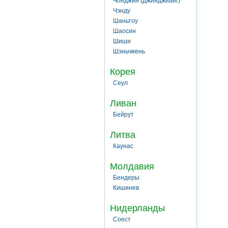
Чонджин (Джинджианг)
Чэнду
Шаньтоу
Шаосин
Шиши
Шэньчжень
Корея
Сеул
Ливан
Бейрут
Литва
Каунас
Молдавия
Бендеры
Кишинев
Нидерланды
Соест