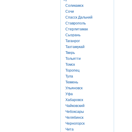
Соликамск
Сочи
Спасск Дальний
Ставрополь
Стерлитамак
Сызрань
Таганрог
Тахтамукай
Тверь
Тольятти
Томск
Торопец
Тула
Тюмень
Ульяновск
Уфа
Хабаровск
Чайковский
Чебоксары
Челябинск
Черногорск
Чита