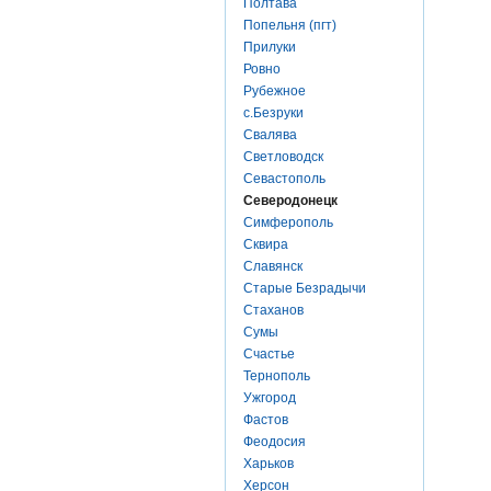
Полтава
Попельня (пгт)
Прилуки
Ровно
Рубежное
с.Безруки
Свалява
Светловодск
Севастополь
Северодонецк
Симферополь
Сквира
Славянск
Старые Безрадычи
Стаханов
Сумы
Счастье
Тернополь
Ужгород
Фастов
Феодосия
Харьков
Херсон