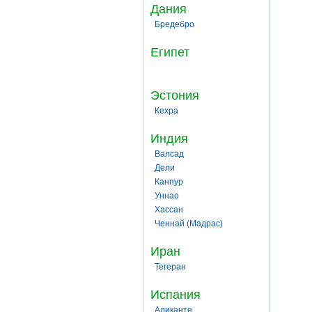
Дания
Бредебро
Египет
Эстония
Кехра
Индия
Валсад
Дели
Канпур
Уннао
Хассан
Ченнай (Мадрас)
Иран
Тегеран
Испания
Аликанте