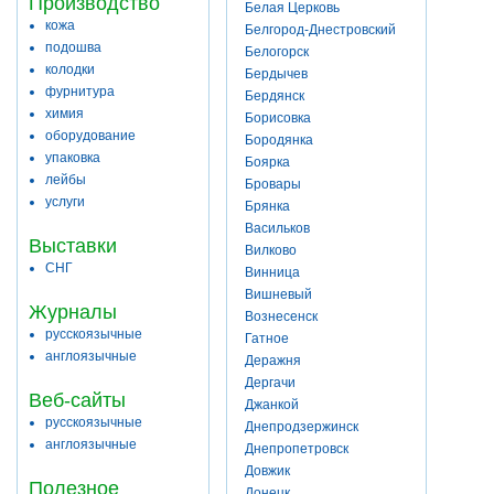
Производство
Белая Церковь
кожа
Белгород-Днестровский
подошва
Белогорск
колодки
Бердычев
фурнитура
Бердянск
химия
Борисовка
оборудование
Бородянка
упаковка
Боярка
лейбы
Бровары
услуги
Брянка
Васильков
Выставки
Вилково
СНГ
Винница
Вишневый
Журналы
Вознесенск
русскоязычные
Гатное
англоязычные
Деражня
Дергачи
Веб-сайты
Джанкой
русскоязычные
Днепродзержинск
англоязычные
Днепропетровск
Довжик
Полезное
Донецк