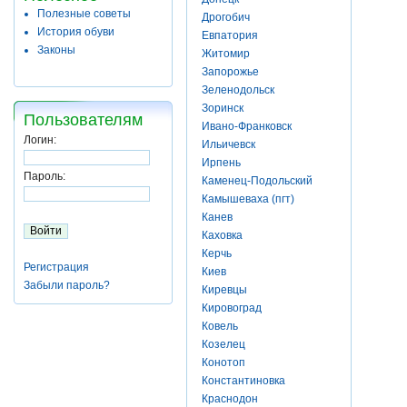
Полезные советы
Дрогобич
История обуви
Евпатория
Законы
Житомир
Запорожье
Зеленодольск
Зоринск
Пользователям
Ивано-Франковск
Логин:
Ильичевск
Ирпень
Пароль:
Каменец-Подольский
Камышеваха (пгт)
Канев
Каховка
Керчь
Регистрация
Киев
Забыли пароль?
Киревцы
Кировоград
Ковель
Козелец
Конотоп
Константиновка
Краснодон