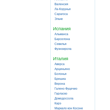
Валенсия
Ла-Корунья
Сарагоса
Эльче
Испания
Альманса
Барселона
Севилья
Фуэнхирола
Италия
Аверса
Арциньяно
Болонья
Брешиа
Верона
Галено Фуцечио
Гарласко
Домодоссола
Карэ
Маркало кон Косоне