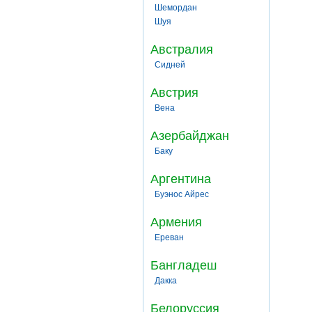
Шемордан
Шуя
Австралия
Сидней
Австрия
Вена
Азербайджан
Баку
Аргентина
Буэнос Айрес
Армения
Ереван
Бангладеш
Дакка
Белоруссия