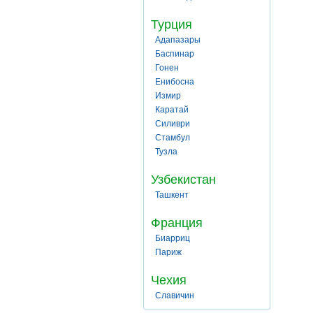
Турция
Адапазары
Баспинар
Гонен
Енибосна
Измир
Каратай
Силиври
Стамбул
Тузла
Узбекистан
Ташкент
Франция
Биарриц
Париж
Чехия
Славичин