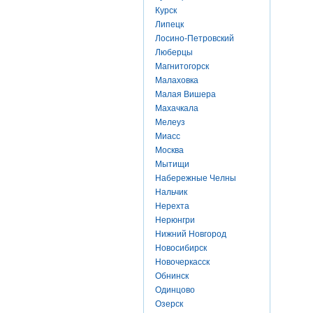
Курск
Липецк
Лосино-Петровский
Люберцы
Магнитогорск
Малаховка
Малая Вишера
Махачкала
Мелеуз
Миасс
Москва
Мытищи
Набережные Челны
Нальчик
Нерехта
Нерюнгри
Нижний Новгород
Новосибирск
Новочеркасск
Обнинск
Одинцово
Озерск