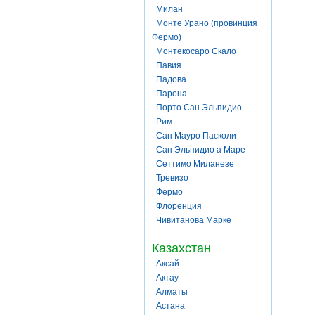
Милан
Монте Урано (провинция
Фермо)
Монтекосаро Скало
Павия
Падова
Парона
Порто Сан Эльпидио
Рим
Сан Мауро Пасколи
Сан Эльпидио а Маре
Сеттимо Миланезе
Тревизо
Фермо
Флоренция
Чивитанова Марке
Казахстан
Аксай
Актау
Алматы
Астана