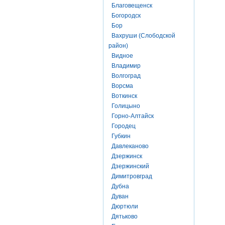
Благовещенск
Богородск
Бор
Вахруши (Слободской
район)
Видное
Владимир
Волгоград
Ворсма
Воткинск
Голицыно
Горно-Алтайск
Городец
Губкин
Давлеканово
Дзержинск
Дзержинский
Димитровград
Дубна
Дуван
Дюртюли
Дятьково