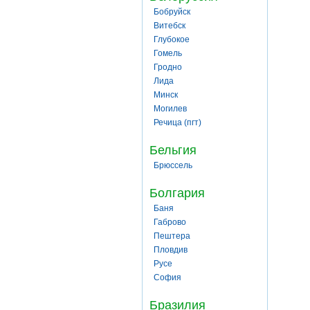
Бобруйск
Витебск
Глубокое
Гомель
Гродно
Лида
Минск
Могилев
Речица (пгт)
Бельгия
Брюссель
Болгария
Баня
Габрово
Пештера
Пловдив
Русе
София
Бразилия