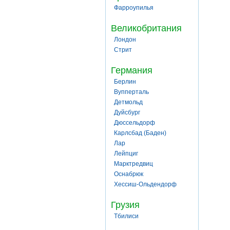
Фарроупилья
Великобритания
Лондон
Стрит
Германия
Берлин
Вупперталь
Детмольд
Дуйсбург
Дюссельдорф
Карлсбад (Баден)
Лар
Лейпциг
Марктредвиц
Оснабрюк
Хессиш-Ольдендорф
Грузия
Тбилиси