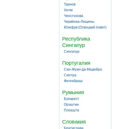
Тарнов
Хелм
Ченстохова
Червёнка-Лещины
Юзефув (Отвоцкий повят)
Республика
Сингапур
Сингапур
Португалия
Сан-Жуан-да-Мадейра
Синтра
Фелгейраш
Румыния
Бухарест
Орэштие
Плоешти
Словакия
Братислава