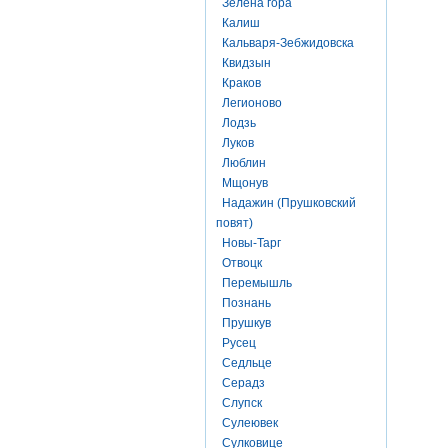
Зелена гора
Калиш
Кальваря-Зебжидовска
Квидзын
Краков
Легионово
Лодзь
Луков
Люблин
Мщонув
Надажин (Прушковский
повят)
Новы-Тарг
Отвоцк
Перемышль
Познань
Прушкув
Русец
Седльце
Серадз
Слупск
Сулеювек
Сулковице