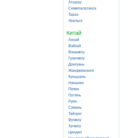
Атырау
Семипалатинск
Тараз
Уральск
Китай
Анхай
Вэйхай
Вэньчжоу
Гуанчжоу
Донгуань
Жанджиаганге
Куньшань
Наньнин
Пекин
Путянь
Руян
Сямэнь
Тайчунг
Фучжоу
Хучжоу
Циндао