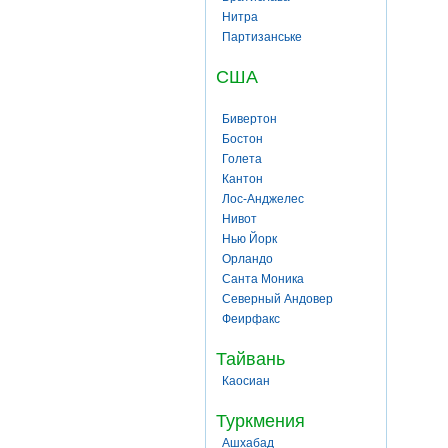
Нитра
Партизанське
США
Бивертон
Бостон
Голета
Кантон
Лос-Анджелес
Нивот
Нью Йорк
Орландо
Санта Моника
Северный Андовер
Феирфакс
Тайвань
Каосиан
Туркмения
Ашхабад