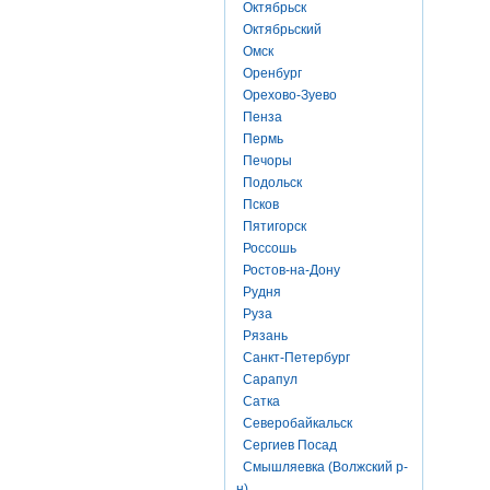
Октябрьск
Октябрьский
Омск
Оренбург
Орехово-Зуево
Пенза
Пермь
Печоры
Подольск
Псков
Пятигорск
Россошь
Ростов-на-Дону
Рудня
Руза
Рязань
Санкт-Петербург
Сарапул
Сатка
Северобайкальск
Сергиев Посад
Смышляевка (Волжский р-
н)