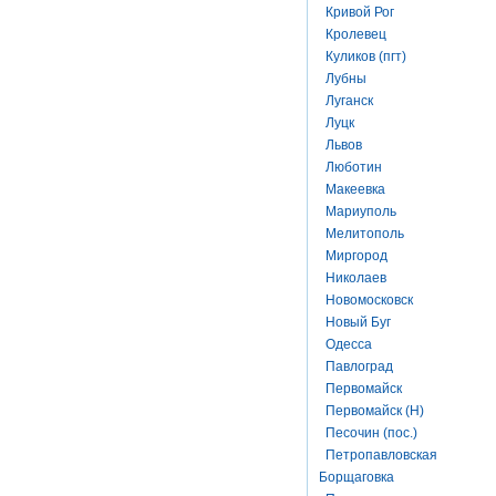
Кривой Рог
Кролевец
Куликов (пгт)
Лубны
Луганск
Луцк
Львов
Люботин
Макеевка
Мариуполь
Мелитополь
Миргород
Николаев
Новомосковск
Новый Буг
Одесса
Павлоград
Первомайск
Первомайск (Н)
Песочин (пос.)
Петропавловская
Борщаговка