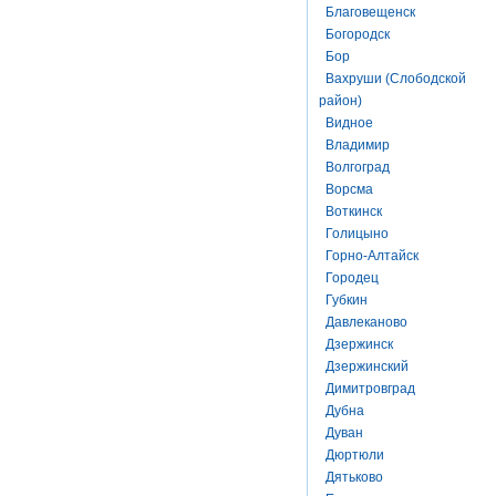
Благовещенск
Богородск
Бор
Вахруши (Слободской
район)
Видное
Владимир
Волгоград
Ворсма
Воткинск
Голицыно
Горно-Алтайск
Городец
Губкин
Давлеканово
Дзержинск
Дзержинский
Димитровград
Дубна
Дуван
Дюртюли
Дятьково