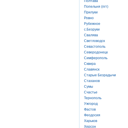
Полтава
Попельня (пгт)
Прилуки
Ровно
Рубежное
с.Безруки
Свалява
Светловодск
Севастополь
Северодонецк
Симферополь
Сквира
Славянск
Старые Безрадычи
Стаханов
Сумы
Счастье
Тернополь
Ужгород
Фастов
Феодосия
Харьков
Херсон