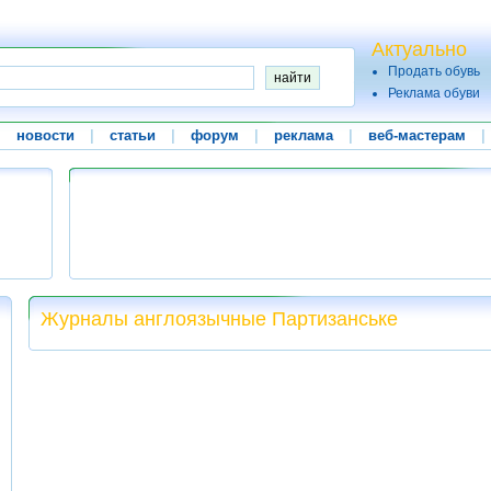
Актуально
Продать обувь
Реклама обуви
|
новости
|
статьи
|
форум
|
реклама
|
веб-мастерам
|
Журналы англоязычные Партизанське