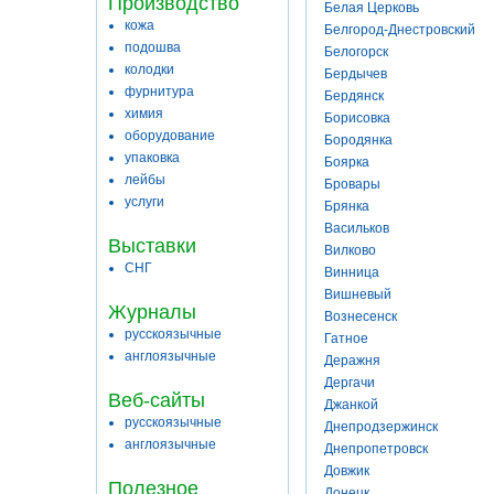
Производство
Белая Церковь
кожа
Белгород-Днестровский
подошва
Белогорск
колодки
Бердычев
фурнитура
Бердянск
химия
Борисовка
оборудование
Бородянка
упаковка
Боярка
лейбы
Бровары
услуги
Брянка
Васильков
Выставки
Вилково
СНГ
Винница
Вишневый
Журналы
Вознесенск
русскоязычные
Гатное
англоязычные
Деражня
Дергачи
Веб-сайты
Джанкой
русскоязычные
Днепродзержинск
англоязычные
Днепропетровск
Довжик
Полезное
Донецк