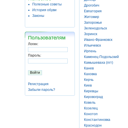
Полезные советы
Дрогобич
История обуви
Евпатория
Законы
Житомир
Запорожье
Зеленодольск
Зоринск
Пользователям
Ивано-Франковск
Логин:
Ильичевск
Ирпень
Пароль:
Каменец-Подольский
Камышеваха (пгт)
Канев
Каховка
Керчь
Регистрация
Киев
Забыли пароль?
Киревцы
Кировоград
Ковель
Козелец
Конотоп
Константиновка
Краснодон