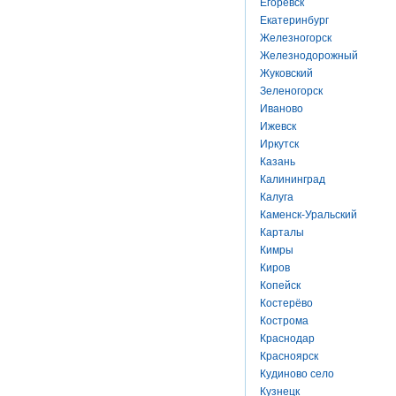
Егоревск
Екатеринбург
Железногорск
Железнодорожный
Жуковский
Зеленогорск
Иваново
Ижевск
Иркутск
Казань
Калининград
Калуга
Каменск-Уральский
Карталы
Кимры
Киров
Копейск
Костерёво
Кострома
Краснодар
Красноярск
Кудиново село
Кузнецк