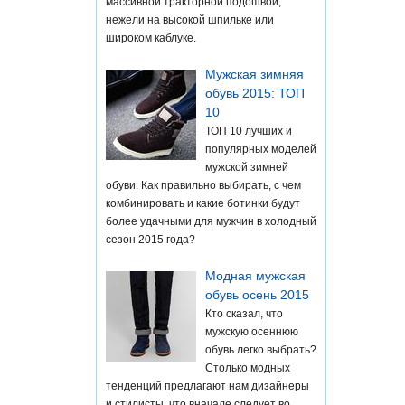
массивной тракторной подошвой,
нежели на высокой шпильке или
широком каблуке.
Мужская зимняя
обувь 2015: ТОП
10
ТОП 10 лучших и
популярных моделей
мужской зимней
обуви. Как правильно выбирать, с чем
комбинировать и какие ботинки будут
более удачными для мужчин в холодный
сезон 2015 года?
Модная мужская
обувь осень 2015
Кто сказал, что
мужскую осеннюю
обувь легко выбрать?
Столько модных
тенденций предлагают нам дизайнеры
и стилисты, что вначале следует во