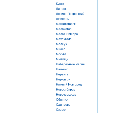
Курск
Липецк
Лосино-Петровский
Люберцы
Магнитогорск
Малаховка
Малая Вишера
Махачкала
Мелеуз
Миасс
Москва
Мытищи
Набережные Челны
Нальчик
Нерехта
Нерюнгри
Нижний Новгород
Новосибирск
Новочеркасск
Обнинск
Одинцово
Озерск