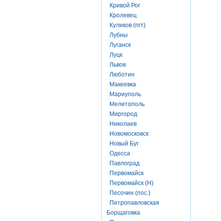
Кривой Рог
Кролевец
Куликов (пгт)
Лубны
Луганск
Луцк
Львов
Люботин
Макеевка
Мариуполь
Мелитополь
Миргород
Николаев
Новомосковск
Новый Буг
Одесса
Павлоград
Первомайск
Первомайск (Н)
Песочин (пос.)
Петропавловская
Борщаговка