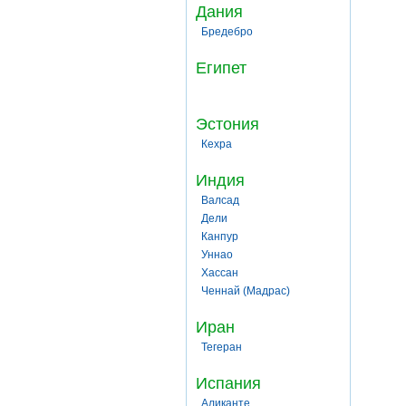
Дания
Бредебро
Египет
Эстония
Кехра
Индия
Валсад
Дели
Канпур
Уннао
Хассан
Ченнай (Мадрас)
Иран
Тегеран
Испания
Аликанте