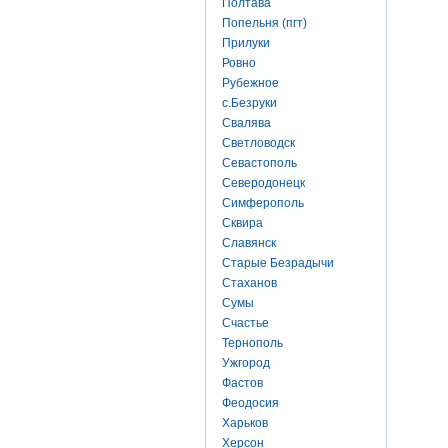
Полтава
Попельня (пгт)
Прилуки
Ровно
Рубежное
с.Безруки
Свалява
Светловодск
Севастополь
Северодонецк
Симферополь
Сквира
Славянск
Старые Безрадычи
Стаханов
Сумы
Счастье
Тернополь
Ужгород
Фастов
Феодосия
Харьков
Херсон