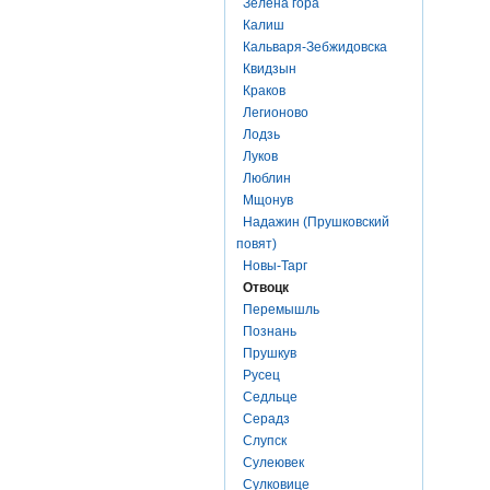
Зелена гора
Калиш
Кальваря-Зебжидовска
Квидзын
Краков
Легионово
Лодзь
Луков
Люблин
Мщонув
Надажин (Прушковский
повят)
Новы-Тарг
Отвоцк
Перемышль
Познань
Прушкув
Русец
Седльце
Серадз
Слупск
Сулеювек
Сулковице