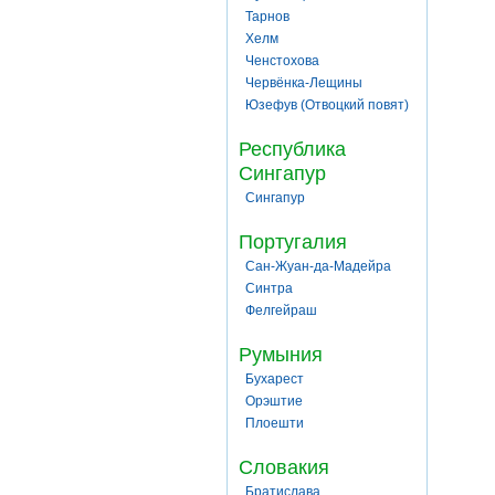
Тарнов
Хелм
Ченстохова
Червёнка-Лещины
Юзефув (Отвоцкий повят)
Республика
Сингапур
Сингапур
Португалия
Сан-Жуан-да-Мадейра
Синтра
Фелгейраш
Румыния
Бухарест
Орэштие
Плоешти
Словакия
Братислава