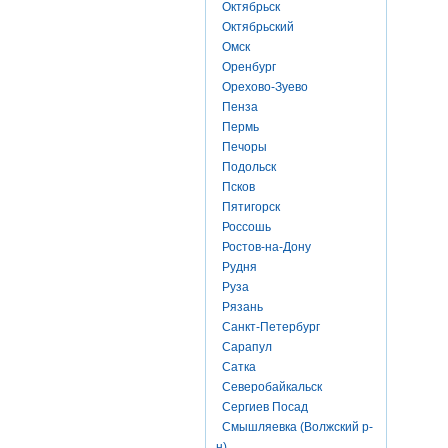
Октябрьск
Октябрьский
Омск
Оренбург
Орехово-Зуево
Пенза
Пермь
Печоры
Подольск
Псков
Пятигорск
Россошь
Ростов-на-Дону
Рудня
Руза
Рязань
Санкт-Петербург
Сарапул
Сатка
Северобайкальск
Сергиев Посад
Смышляевка (Волжский р-
н)