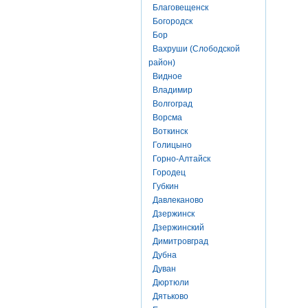
Благовещенск
Богородск
Бор
Вахруши (Слободской
район)
Видное
Владимир
Волгоград
Ворсма
Воткинск
Голицыно
Горно-Алтайск
Городец
Губкин
Давлеканово
Дзержинск
Дзержинский
Димитровград
Дубна
Дуван
Дюртюли
Дятьково