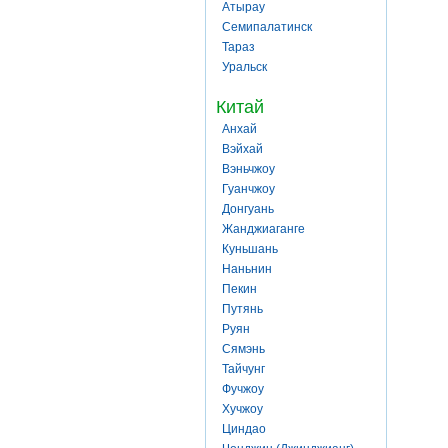
Атырау
Семипалатинск
Тараз
Уральск
Китай
Анхай
Вэйхай
Вэньчжоу
Гуанчжоу
Донгуань
Жанджиаганге
Куньшань
Наньнин
Пекин
Путянь
Руян
Сямэнь
Тайчунг
Фучжоу
Хучжоу
Циндао