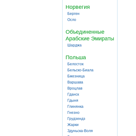
Норвегия
Берген
Осло
Объединенные
Арабские Эмираты
Шарджа
Польша
Белосток
Бельско-Биала
Бжезница
Варшава
Вроцлав
Гданск
Гдыня
Глинянка
Гнезно
Грудзендз
Жарки
Здуньска-Воля