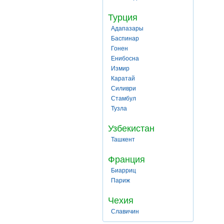
Турция
Адапазары
Баспинар
Гонен
Енибосна
Измир
Каратай
Силиври
Стамбул
Тузла
Узбекистан
Ташкент
Франция
Биарриц
Париж
Чехия
Славичин