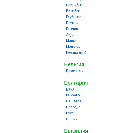
Бобруйск
Витебск
Глубокое
Гомель
Гродно
Лида
Минск
Могилев
Речица (пгт)
Бельгия
Брюссель
Болгария
Баня
Габрово
Пештера
Пловдив
Русе
София
Бразилия