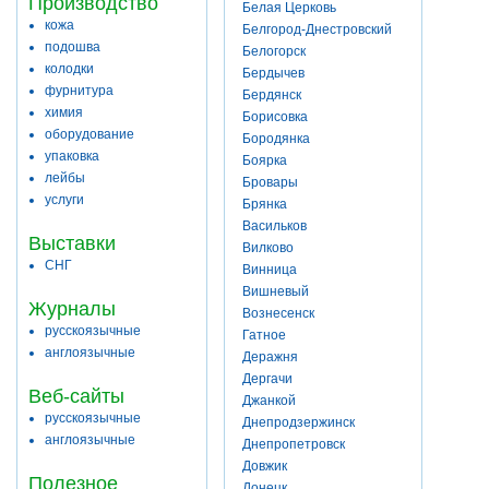
Производство
Белая Церковь
кожа
Белгород-Днестровский
подошва
Белогорск
колодки
Бердычев
фурнитура
Бердянск
химия
Борисовка
оборудование
Бородянка
упаковка
Боярка
лейбы
Бровары
услуги
Брянка
Васильков
Выставки
Вилково
СНГ
Винница
Вишневый
Журналы
Вознесенск
русскоязычные
Гатное
англоязычные
Деражня
Дергачи
Веб-сайты
Джанкой
русскоязычные
Днепродзержинск
англоязычные
Днепропетровск
Довжик
Полезное
Донецк