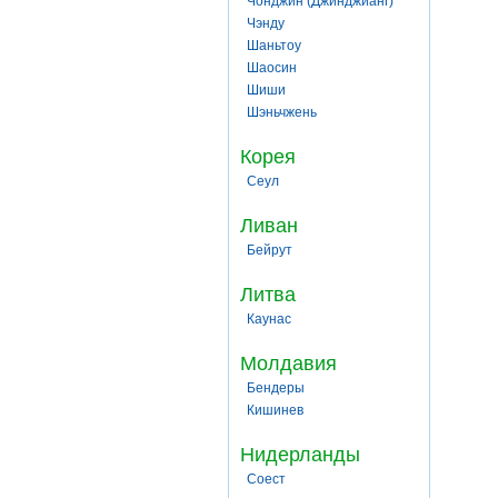
Чонджин (Джинджианг)
Чэнду
Шаньтоу
Шаосин
Шиши
Шэньчжень
Корея
Сеул
Ливан
Бейрут
Литва
Каунас
Молдавия
Бендеры
Кишинев
Нидерланды
Соест