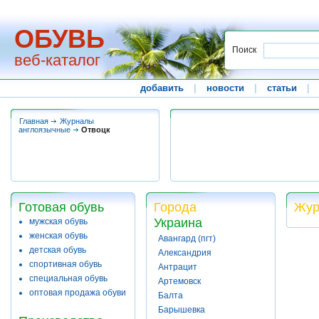
ОБУВЬ
Поиск
веб-каталог
добавить
|
новости
|
статьи
|
Главная
Журналы
англоязычные
Отвоцк
Готовая обувь
Города
Жур
Украина
мужская обувь
женская обувь
Авангард (пгт)
детская обувь
Александрия
спортивная обувь
Антрацит
специальная обувь
Артемовск
оптовая продажа обуви
Балта
Барышевка