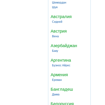
Шемордан
Шуя
Австралия
Сидней
Австрия
Вена
Азербайджан
Баку
Аргентина
Буэнос Айрес
Армения
Ереван
Бангладеш
Дакка
Белоруссия