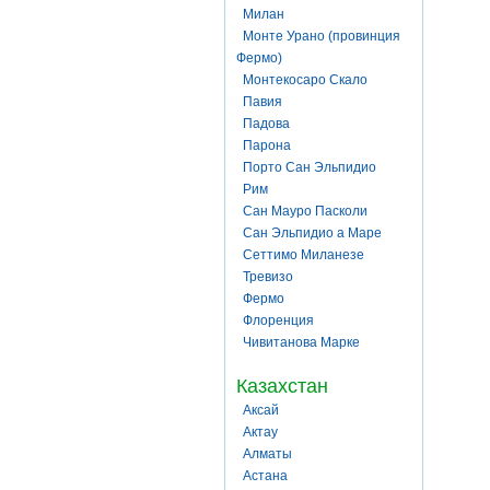
Милан
Монте Урано (провинция
Фермо)
Монтекосаро Скало
Павия
Падова
Парона
Порто Сан Эльпидио
Рим
Сан Мауро Пасколи
Сан Эльпидио а Маре
Сеттимо Миланезе
Тревизо
Фермо
Флоренция
Чивитанова Марке
Казахстан
Аксай
Актау
Алматы
Астана