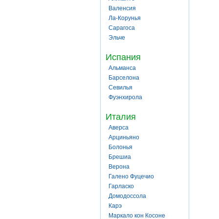
Валенсия
Ла-Корунья
Сарагоса
Эльче
Испания
Альманса
Барселона
Севилья
Фуэнхирола
Италия
Аверса
Арциньяно
Болонья
Брешиа
Верона
Галено Фуцечио
Гарласко
Домодоссола
Карэ
Маркало кон Косоне