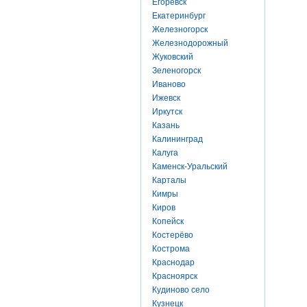
Егоревск
Екатеринбург
Железногорск
Железнодорожный
Жуковский
Зеленогорск
Иваново
Ижевск
Иркутск
Казань
Калининград
Калуга
Каменск-Уральский
Карталы
Кимры
Киров
Копейск
Костерёво
Кострома
Краснодар
Красноярск
Кудиново село
Кузнецк