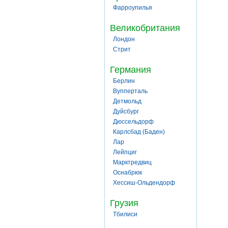
Фарроупилья
Великобритания
Лондон
Стрит
Германия
Берлин
Вупперталь
Детмольд
Дуйсбург
Дюссельдорф
Карлсбад (Баден)
Лар
Лейпциг
Марктредвиц
Оснабрюк
Хессиш-Ольдендорф
Грузия
Тбилиси