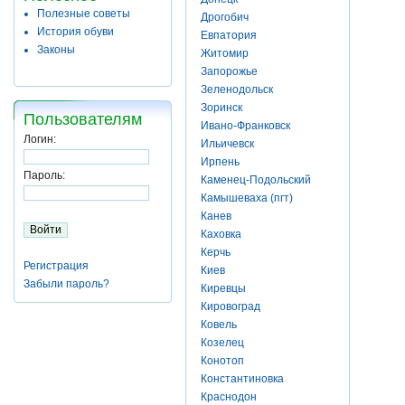
Полезные советы
Дрогобич
История обуви
Евпатория
Законы
Житомир
Запорожье
Зеленодольск
Зоринск
Пользователям
Ивано-Франковск
Логин:
Ильичевск
Ирпень
Пароль:
Каменец-Подольский
Камышеваха (пгт)
Канев
Каховка
Керчь
Регистрация
Киев
Забыли пароль?
Киревцы
Кировоград
Ковель
Козелец
Конотоп
Константиновка
Краснодон