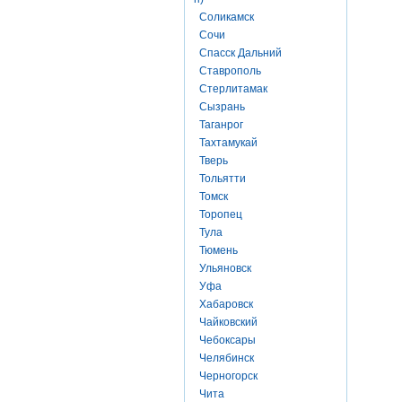
Соликамск
Сочи
Спасск Дальний
Ставрополь
Стерлитамак
Сызрань
Таганрог
Тахтамукай
Тверь
Тольятти
Томск
Торопец
Тула
Тюмень
Ульяновск
Уфа
Хабаровск
Чайковский
Чебоксары
Челябинск
Черногорск
Чита