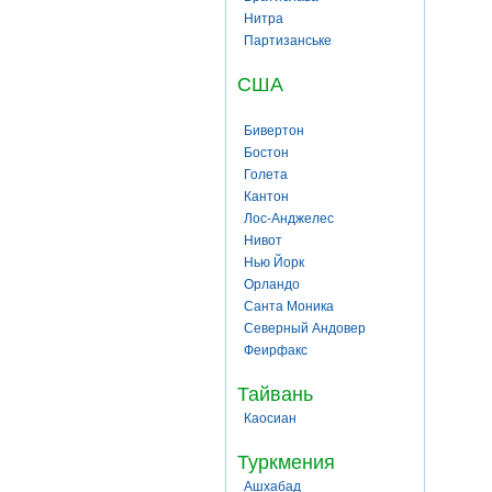
Нитра
Партизанське
США
Бивертон
Бостон
Голета
Кантон
Лос-Анджелес
Нивот
Нью Йорк
Орландо
Санта Моника
Северный Андовер
Феирфакс
Тайвань
Каосиан
Туркмения
Ашхабад