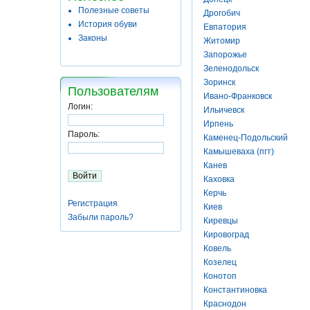
Полезные советы
Дрогобич
История обуви
Евпатория
Законы
Житомир
Запорожье
Зеленодольск
Зоринск
Пользователям
Ивано-Франковск
Логин:
Ильичевск
Ирпень
Пароль:
Каменец-Подольский
Камышеваха (пгт)
Канев
Каховка
Керчь
Регистрация
Киев
Забыли пароль?
Киревцы
Кировоград
Ковель
Козелец
Конотоп
Константиновка
Краснодон