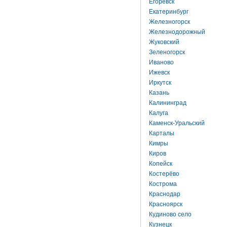
Егоревск
Екатеринбург
Железногорск
Железнодорожный
Жуковский
Зеленогорск
Иваново
Ижевск
Иркутск
Казань
Калининград
Калуга
Каменск-Уральский
Карталы
Кимры
Киров
Копейск
Костерёво
Кострома
Краснодар
Красноярск
Кудиново село
Кузнецк