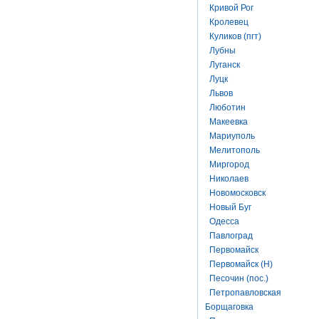
Кривой Рог
Кролевец
Куликов (пгт)
Лубны
Луганск
Луцк
Львов
Люботин
Макеевка
Мариуполь
Мелитополь
Миргород
Николаев
Новомосковск
Новый Буг
Одесса
Павлоград
Первомайск
Первомайск (Н)
Песочин (пос.)
Петропавловская
Борщаговка