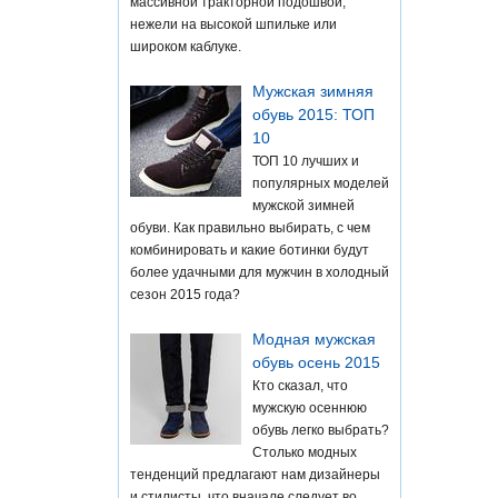
массивной тракторной подошвой,
нежели на высокой шпильке или
широком каблуке.
Мужская зимняя
обувь 2015: ТОП
10
ТОП 10 лучших и
популярных моделей
мужской зимней
обуви. Как правильно выбирать, с чем
комбинировать и какие ботинки будут
более удачными для мужчин в холодный
сезон 2015 года?
Модная мужская
обувь осень 2015
Кто сказал, что
мужскую осеннюю
обувь легко выбрать?
Столько модных
тенденций предлагают нам дизайнеры
и стилисты, что вначале следует во