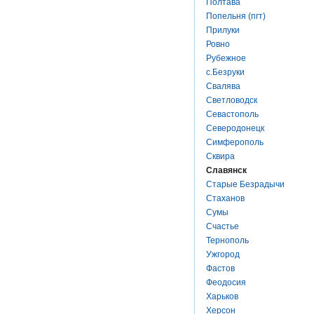
Полтава
Попельня (пгт)
Прилуки
Ровно
Рубежное
с.Безруки
Свалява
Светловодск
Севастополь
Северодонецк
Симферополь
Сквира
Славянск
Старые Безрадычи
Стаханов
Сумы
Счастье
Тернополь
Ужгород
Фастов
Феодосия
Харьков
Херсон