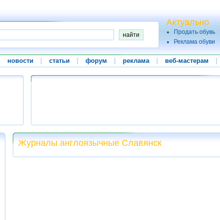
Актуально
Продать обувь
Реклама обуви
|
новости
|
статьи
|
форум
|
реклама
|
веб-мастерам
|
Журналы англоязычные Славянск