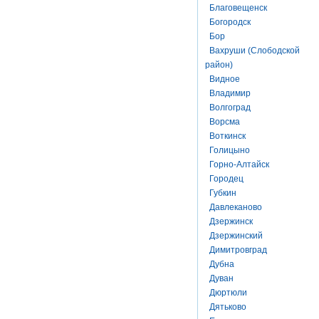
Благовещенск
Богородск
Бор
Вахруши (Слободской
район)
Видное
Владимир
Волгоград
Ворсма
Воткинск
Голицыно
Горно-Алтайск
Городец
Губкин
Давлеканово
Дзержинск
Дзержинский
Димитровград
Дубна
Дуван
Дюртюли
Дятьково