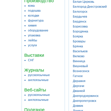
Производство
Белая Церковь
кожа
Белгород-Днестровский
подошва
Белогорск
колодки
Бердычев
фурнитура
Бердянск
химия
Борисовка
оборудование
Бородянка
упаковка
Боярка
лейбы
Бровары
услуги
Брянка
Васильков
Выставки
Вилково
СНГ
Винница
Вишневый
Журналы
Вознесенск
русскоязычные
Гатное
англоязычные
Деражня
Дергачи
Веб-сайты
Джанкой
русскоязычные
Днепродзержинск
англоязычные
Днепропетровск
Довжик
Полезное
Донецк