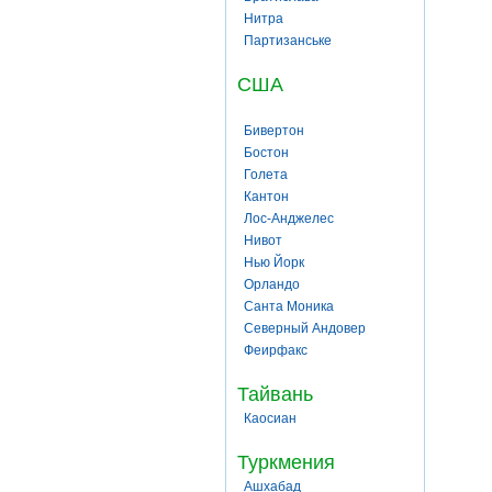
Нитра
Партизанське
США
Бивертон
Бостон
Голета
Кантон
Лос-Анджелес
Нивот
Нью Йорк
Орландо
Санта Моника
Северный Андовер
Феирфакс
Тайвань
Каосиан
Туркмения
Ашхабад