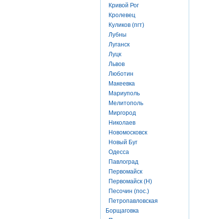
Кривой Рог
Кролевец
Куликов (пгт)
Лубны
Луганск
Луцк
Львов
Люботин
Макеевка
Мариуполь
Мелитополь
Миргород
Николаев
Новомосковск
Новый Буг
Одесса
Павлоград
Первомайск
Первомайск (Н)
Песочин (пос.)
Петропавловская
Борщаговка