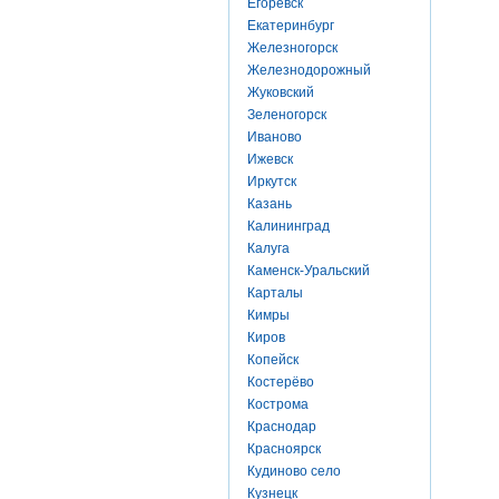
Егоревск
Екатеринбург
Железногорск
Железнодорожный
Жуковский
Зеленогорск
Иваново
Ижевск
Иркутск
Казань
Калининград
Калуга
Каменск-Уральский
Карталы
Кимры
Киров
Копейск
Костерёво
Кострома
Краснодар
Красноярск
Кудиново село
Кузнецк