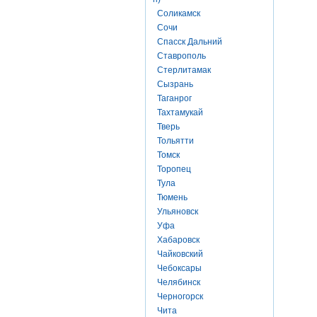
Соликамск
Сочи
Спасск Дальний
Ставрополь
Стерлитамак
Сызрань
Таганрог
Тахтамукай
Тверь
Тольятти
Томск
Торопец
Тула
Тюмень
Ульяновск
Уфа
Хабаровск
Чайковский
Чебоксары
Челябинск
Черногорск
Чита