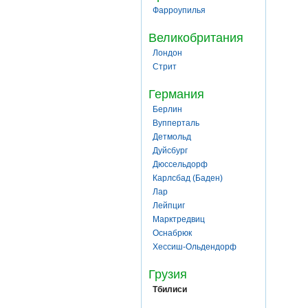
Фарроупилья
Великобритания
Лондон
Стрит
Германия
Берлин
Вупперталь
Детмольд
Дуйсбург
Дюссельдорф
Карлсбад (Баден)
Лар
Лейпциг
Марктредвиц
Оснабрюк
Хессиш-Ольдендорф
Грузия
Тбилиси