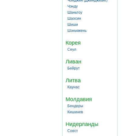
Чонджин (Джинджианг)
Чэнду
Шаньтоу
Шаосин
Шиши
Шэньчжень
Корея
Сеул
Ливан
Бейрут
Литва
Каунас
Молдавия
Бендеры
Кишинев
Нидерланды
Соест