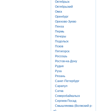
Октябрьск
Октябрьский
Омск
Оренбург
Орехово-Зуево
Пенза
Пермь
Печоры
Подольск
Псков
Пятигорск
Россошь
Ростов-на-Дону
Рудня
Руза
Рязань
Санкт-Петербург
Сарапул
Сатка
Северобайкальск
Сергиев Посад
Смышляевка (Волжский р-
н)