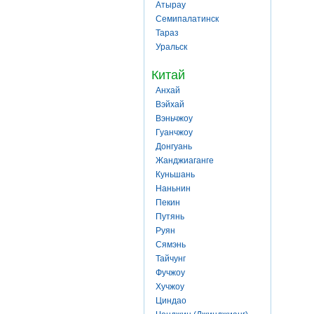
Атырау
Семипалатинск
Тараз
Уральск
Китай
Анхай
Вэйхай
Вэньчжоу
Гуанчжоу
Донгуань
Жанджиаганге
Куньшань
Наньнин
Пекин
Путянь
Руян
Сямэнь
Тайчунг
Фучжоу
Хучжоу
Циндао