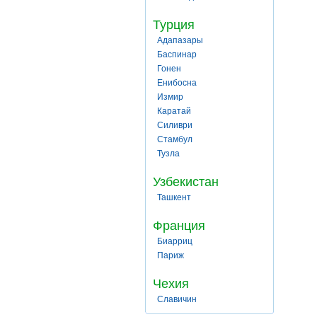
Турция
Адапазары
Баспинар
Гонен
Енибосна
Измир
Каратай
Силиври
Стамбул
Тузла
Узбекистан
Ташкент
Франция
Биарриц
Париж
Чехия
Славичин