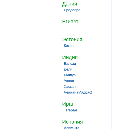
Дания
Бредебро
Египет
Эстония
Кехра
Индия
Валсад
Дели
Канпур
Уннао
Хассан
Ченнай (Мадрас)
Иран
Тегеран
Испания
Аликанте