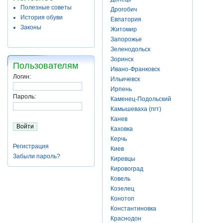
Полезные советы
Дрогобич
История обуви
Евпатория
Законы
Житомир
Запорожье
Зеленодольск
Зоринск
Пользователям
Ивано-Франковск
Логин:
Ильичевск
Ирпень
Пароль:
Каменец-Подольский
Камышеваха (пгт)
Канев
Каховка
Керчь
Регистрация
Киев
Забыли пароль?
Киревцы
Кировоград
Ковель
Козелец
Конотоп
Константиновка
Краснодон