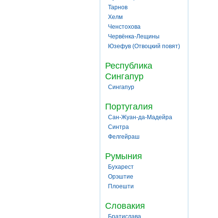
Тарнов
Хелм
Ченстохова
Червёнка-Лещины
Юзефув (Отвоцкий повят)
Республика
Сингапур
Сингапур
Португалия
Сан-Жуан-да-Мадейра
Синтра
Фелгейраш
Румыния
Бухарест
Орэштие
Плоешти
Словакия
Братислава