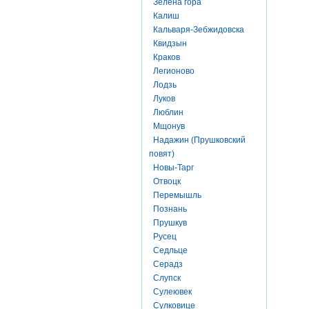
Зелена гора
Калиш
Кальваря-Зебжидовска
Квидзын
Краков
Легионово
Лодзь
Луков
Люблин
Мщонув
Надажин (Прушковский
повят)
Новы-Тарг
Отвоцк
Перемышль
Познань
Прушкув
Русец
Седльце
Серадз
Слупск
Сулеювек
Сулковице