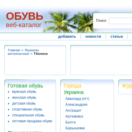
ОБУВЬ
Поиск
веб-каталог
добавить
|
новости
|
статьи
|
Главная
Журналы
англоязычные
Тбилиси
Готовая обувь
Города
Жур
Украина
мужская обувь
женская обувь
Авангард (пгт)
детская обувь
Александрия
спортивная обувь
Антрацит
специальная обувь
Артемовск
оптовая продажа обуви
Балта
Барышевка