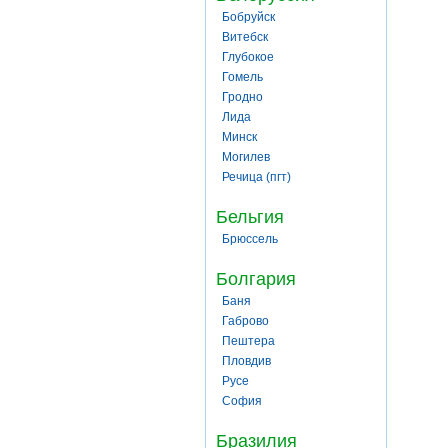
Бобруйск
Витебск
Глубокое
Гомель
Гродно
Лида
Минск
Могилев
Речица (пгт)
Бельгия
Брюссель
Болгария
Баня
Габрово
Пештера
Пловдив
Русе
София
Бразилия