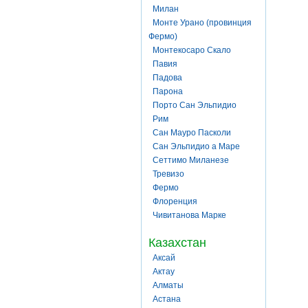
Милан
Монте Урано (провинция
Фермо)
Монтекосаро Скало
Павия
Падова
Парона
Порто Сан Эльпидио
Рим
Сан Мауро Пасколи
Сан Эльпидио а Маре
Сеттимо Миланезе
Тревизо
Фермо
Флоренция
Чивитанова Марке
Казахстан
Аксай
Актау
Алматы
Астана