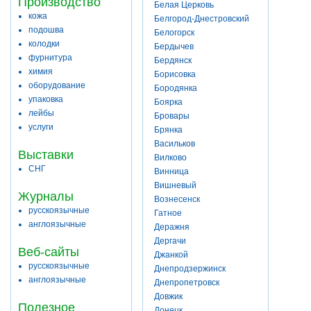
Производство
Белая Церковь
кожа
Белгород-Днестровский
подошва
Белогорск
колодки
Бердычев
фурнитура
Бердянск
химия
Борисовка
оборудование
Бородянка
упаковка
Боярка
лейбы
Бровары
услуги
Брянка
Васильков
Выставки
Вилково
СНГ
Винница
Вишневый
Журналы
Вознесенск
русскоязычные
Гатное
англоязычные
Деражня
Дергачи
Веб-сайты
Джанкой
русскоязычные
Днепродзержинск
англоязычные
Днепропетровск
Довжик
Полезное
Донецк