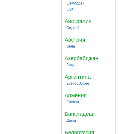
Шемордан
Шуя
Австралия
Сидней
Австрия
Вена
Азербайджан
Баку
Аргентина
Буэнос Айрес
Армения
Ереван
Бангладеш
Дакка
Белоруссия