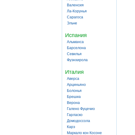
Валенсия
Ла-Корунья
Сарагоса
Эльче
Испания
Альманса
Барселона
Севилья
Фуэнхирола
Италия
Аверса
Арциньяно
Болонья
Брешиа
Верона
Галено Фуцечио
Гарласко
Домодоссола
Карэ
Маркало кон Косоне