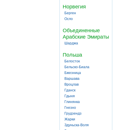
Норвегия
Берген
Осло
Объединенные
Арабские Эмираты
Шарджа
Польша
Белосток
Бельско-Биала
Бжезница
Варшава
Вроцлав
Гданск
Гдыня
Глинянка
Гнезно
Грудзендз
Жарки
Здуньска-Воля