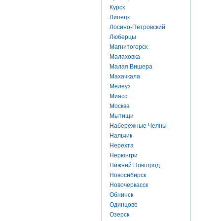
Курск
Липецк
Лосино-Петровский
Люберцы
Магнитогорск
Малаховка
Малая Вишера
Махачкала
Мелеуз
Миасс
Москва
Мытищи
Набережные Челны
Нальчик
Нерехта
Нерюнгри
Нижний Новгород
Новосибирск
Новочеркасск
Обнинск
Одинцово
Озерск