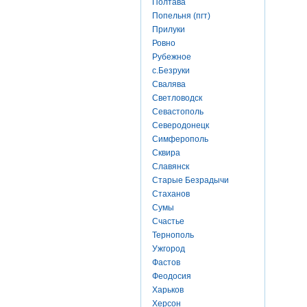
Полтава
Попельня (пгт)
Прилуки
Ровно
Рубежное
с.Безруки
Свалява
Светловодск
Севастополь
Северодонецк
Симферополь
Сквира
Славянск
Старые Безрадычи
Стаханов
Сумы
Счастье
Тернополь
Ужгород
Фастов
Феодосия
Харьков
Херсон