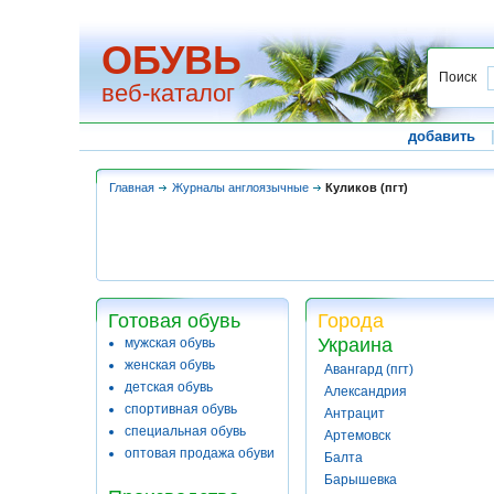
ОБУВЬ
Поиск
веб-каталог
добавить
Главная
Журналы англоязычные
Куликов (пгт)
Готовая обувь
Города
Украина
мужская обувь
женская обувь
Авангард (пгт)
детская обувь
Александрия
спортивная обувь
Антрацит
специальная обувь
Артемовск
оптовая продажа обуви
Балта
Барышевка