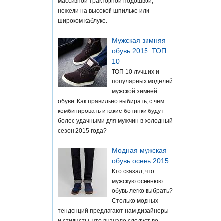
массивной тракторной подошвой,
нежели на высокой шпильке или
широком каблуке.
Мужская зимняя
обувь 2015: ТОП
10
ТОП 10 лучших и
популярных моделей
мужской зимней
обуви. Как правильно выбирать, с чем
комбинировать и какие ботинки будут
более удачными для мужчин в холодный
сезон 2015 года?
Модная мужская
обувь осень 2015
Кто сказал, что
мужскую осеннюю
обувь легко выбрать?
Столько модных
тенденций предлагают нам дизайнеры
и стилисты, что вначале следует во