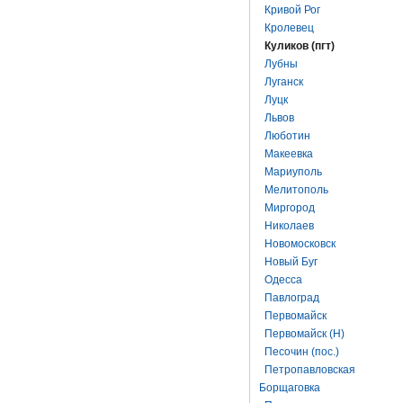
Кривой Рог
Кролевец
Куликов (пгт)
Лубны
Луганск
Луцк
Львов
Люботин
Макеевка
Мариуполь
Мелитополь
Миргород
Николаев
Новомосковск
Новый Буг
Одесса
Павлоград
Первомайск
Первомайск (Н)
Песочин (пос.)
Петропавловская
Борщаговка