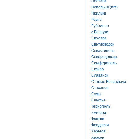
Полтава
Попельня (пгт)
Прилуки
Ровно
Рубежное
с.Безруки
Свалява
Светловодск
Севастополь
Северодонецк
Симферополь
Сквира
Славянск
Старые Безрадычи
Стаханов
Сумы
Счастье
Тернополь
Ужгород
Фастов
Феодосия
Харьков
Херсон