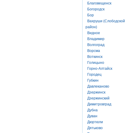
Благовещенск
Богородск
Бор
Вахруши (Слободской
район)
Видное
Владимир
Волгоград
Ворсма
Воткинск
Голицыно
Горно-Алтайск
Городец
Губкин
Давлеканово
Дзержинск
Дзержинский
Димитровград
Дубна
Дуван
Дюртюли
Дятьково