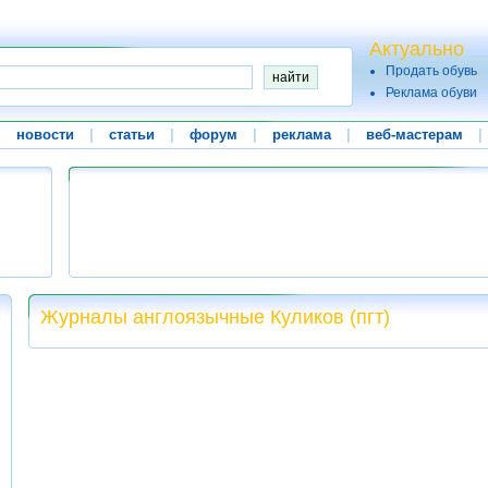
Актуально
Продать обувь
Реклама обуви
|
новости
|
статьи
|
форум
|
реклама
|
веб-мастерам
|
Журналы англоязычные Куликов (пгт)