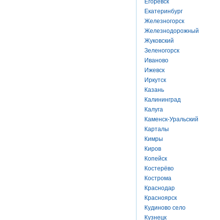
Егоревск
Екатеринбург
Железногорск
Железнодорожный
Жуковский
Зеленогорск
Иваново
Ижевск
Иркутск
Казань
Калининград
Калуга
Каменск-Уральский
Карталы
Кимры
Киров
Копейск
Костерёво
Кострома
Краснодар
Красноярск
Кудиново село
Кузнецк