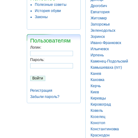
Полезные советы
Дрогобич
История обуви
Евпатория
Законы
Житомир
Запорожье
Зеленодольск
Зоринск
Пользователям
Ивано-Франковск
Логин:
Ильичевск
Ирпень
Пароль:
Каменец-Подольский
Камышеваха (пгт)
Канев
Каховка
Керчь
Регистрация
Киев
Забыли пароль?
Киревцы
Кировоград
Ковель
Козелец
Конотоп
Константиновка
Краснодон