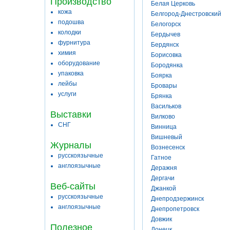
Производство
Белая Церковь
кожа
Белгород-Днестровский
подошва
Белогорск
колодки
Бердычев
фурнитура
Бердянск
химия
Борисовка
оборудование
Бородянка
упаковка
Боярка
лейбы
Бровары
услуги
Брянка
Васильков
Выставки
Вилково
СНГ
Винница
Вишневый
Журналы
Вознесенск
русскоязычные
Гатное
англоязычные
Деражня
Дергачи
Веб-сайты
Джанкой
русскоязычные
Днепродзержинск
англоязычные
Днепропетровск
Довжик
Полезное
Донецк