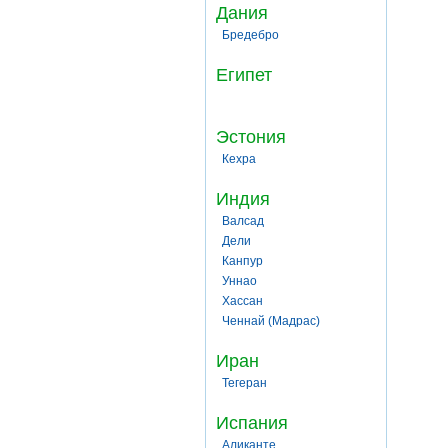
Дания
Бредебро
Египет
Эстония
Кехра
Индия
Валсад
Дели
Канпур
Уннао
Хассан
Ченнай (Мадрас)
Иран
Тегеран
Испания
Аликанте