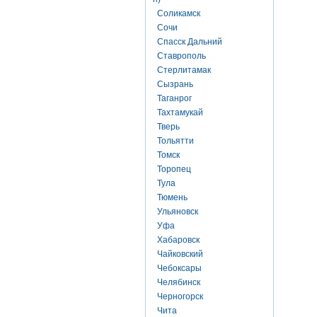
Соликамск
Сочи
Спасск Дальний
Ставрополь
Стерлитамак
Сызрань
Таганрог
Тахтамукай
Тверь
Тольятти
Томск
Торопец
Тула
Тюмень
Ульяновск
Уфа
Хабаровск
Чайковский
Чебоксары
Челябинск
Черногорск
Чита