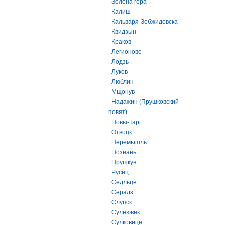
Зелена гора
Калиш
Кальваря-Зебжидовска
Квидзын
Краков
Легионово
Лодзь
Луков
Люблин
Мщонув
Надажин (Прушковский
повят)
Новы-Тарг
Отвоцк
Перемышль
Познань
Прушкув
Русец
Седльце
Серадз
Слупск
Сулеювек
Сулковице