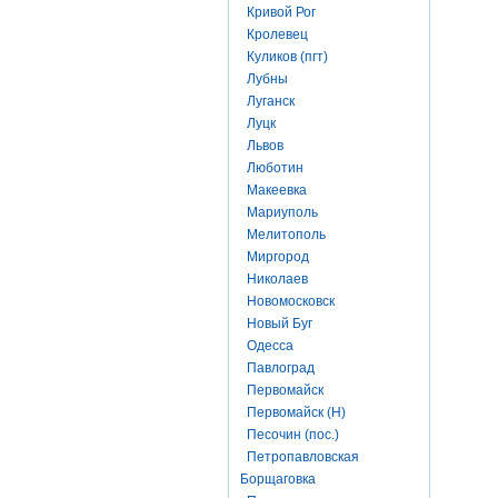
Кривой Рог
Кролевец
Куликов (пгт)
Лубны
Луганск
Луцк
Львов
Люботин
Макеевка
Мариуполь
Мелитополь
Миргород
Николаев
Новомосковск
Новый Буг
Одесса
Павлоград
Первомайск
Первомайск (Н)
Песочин (пос.)
Петропавловская
Борщаговка