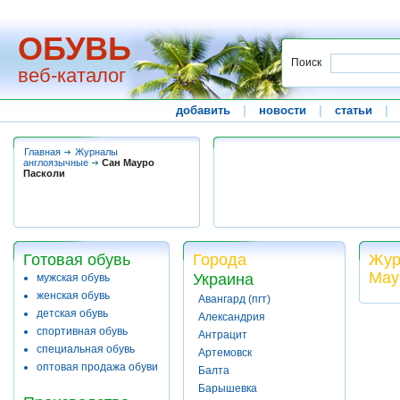
ОБУВЬ
Поиск
веб-каталог
добавить
|
новости
|
статьи
|
Главная
Журналы
англоязычные
Сан Мауро
Пасколи
Готовая обувь
Города
Жур
Мау
Украина
мужская обувь
женская обувь
Авангард (пгт)
детская обувь
Александрия
спортивная обувь
Антрацит
специальная обувь
Артемовск
оптовая продажа обуви
Балта
Барышевка