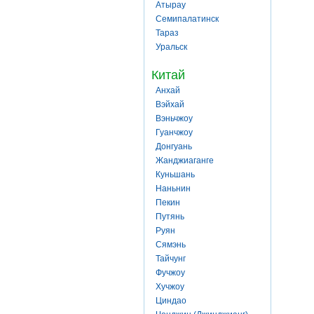
Атырау
Семипалатинск
Тараз
Уральск
Китай
Анхай
Вэйхай
Вэньчжоу
Гуанчжоу
Донгуань
Жанджиаганге
Куньшань
Наньнин
Пекин
Путянь
Руян
Сямэнь
Тайчунг
Фучжоу
Хучжоу
Циндао