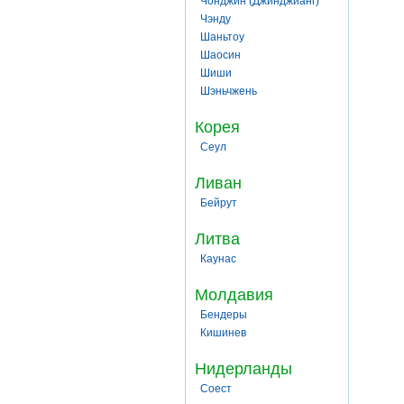
Чонджин (Джинджианг)
Чэнду
Шаньтоу
Шаосин
Шиши
Шэньчжень
Корея
Сеул
Ливан
Бейрут
Литва
Каунас
Молдавия
Бендеры
Кишинев
Нидерланды
Соест