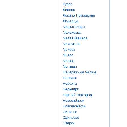
Курск
Липецк
Лосино-Петровский
Люберцы
Магнитогорск
Малаховка
Малая Вишера
Махачкала
Мелеуз
Миасс
Москва
Мытищи
Набережные Челны
Нальчик
Нерехта
Нерюнгри
Нижний Новгород
Новосибирск
Новочеркасск
Обнинск
Одинцово
Озерск