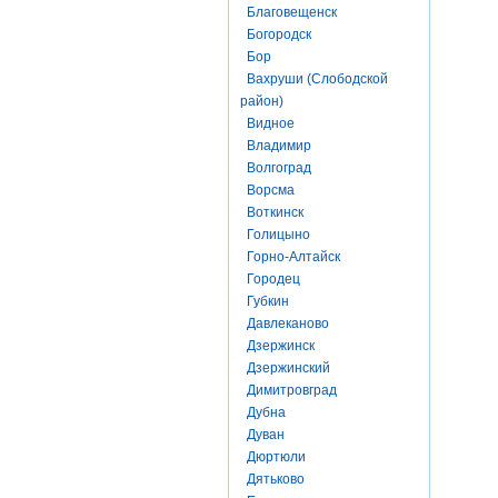
Благовещенск
Богородск
Бор
Вахруши (Слободской
район)
Видное
Владимир
Волгоград
Ворсма
Воткинск
Голицыно
Горно-Алтайск
Городец
Губкин
Давлеканово
Дзержинск
Дзержинский
Димитровград
Дубна
Дуван
Дюртюли
Дятьково