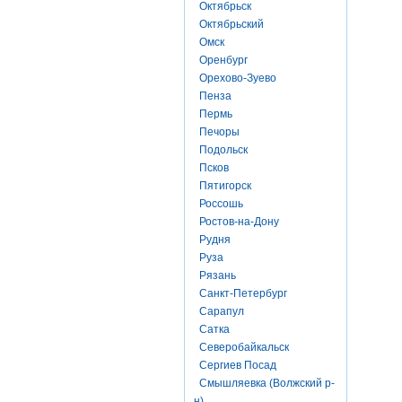
Октябрьск
Октябрьский
Омск
Оренбург
Орехово-Зуево
Пенза
Пермь
Печоры
Подольск
Псков
Пятигорск
Россошь
Ростов-на-Дону
Рудня
Руза
Рязань
Санкт-Петербург
Сарапул
Сатка
Северобайкальск
Сергиев Посад
Смышляевка (Волжский р-
н)