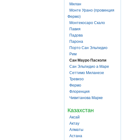
Милан
Монте Урано (провинция
Фермо)
Монтекосаро Скало
Павия
Падова
Парона
Порто Сан Эльпидио
Рим
Сан Мауро Пасколи
Сан Эльпидио а Маре
Сеттимо Миланезе
Тревизо
Фермо
Флоренция
Чивитанова Марке
Казахстан
Аксай
Актау
Алматы
Астана