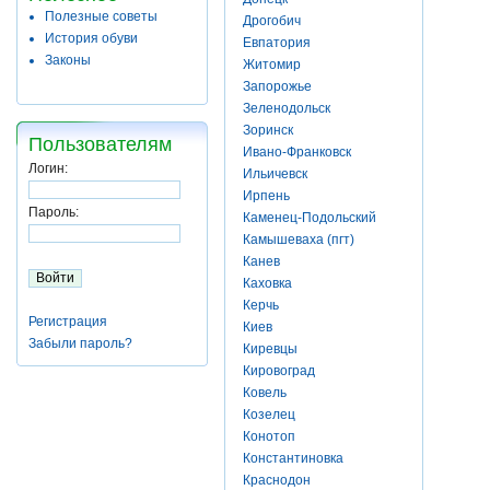
Полезные советы
Дрогобич
История обуви
Евпатория
Законы
Житомир
Запорожье
Зеленодольск
Зоринск
Пользователям
Ивано-Франковск
Логин:
Ильичевск
Ирпень
Пароль:
Каменец-Подольский
Камышеваха (пгт)
Канев
Каховка
Керчь
Регистрация
Киев
Забыли пароль?
Киревцы
Кировоград
Ковель
Козелец
Конотоп
Константиновка
Краснодон