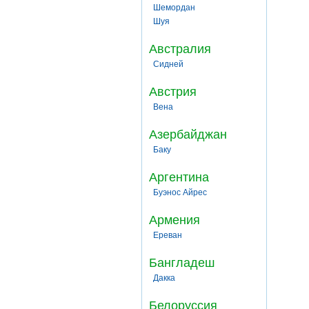
Шемордан
Шуя
Австралия
Сидней
Австрия
Вена
Азербайджан
Баку
Аргентина
Буэнос Айрес
Армения
Ереван
Бангладеш
Дакка
Белоруссия