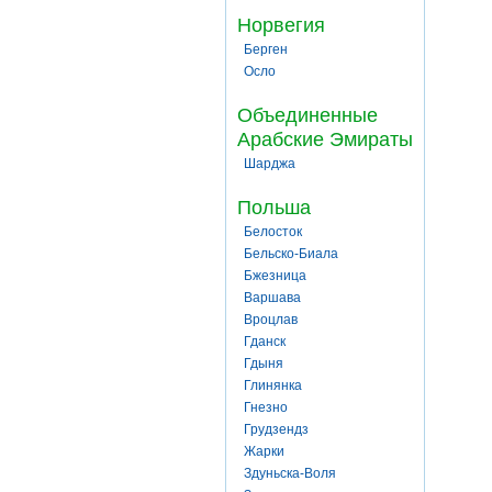
Норвегия
Берген
Осло
Объединенные
Арабские Эмираты
Шарджа
Польша
Белосток
Бельско-Биала
Бжезница
Варшава
Вроцлав
Гданск
Гдыня
Глинянка
Гнезно
Грудзендз
Жарки
Здуньска-Воля