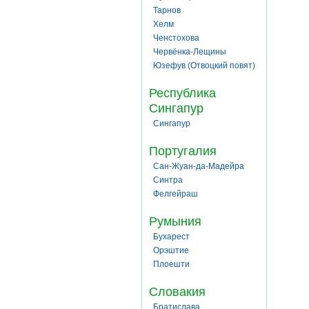
Тарнов
Хелм
Ченстохова
Червёнка-Лещины
Юзефув (Отвоцкий повят)
Республика
Сингапур
Сингапур
Португалия
Сан-Жуан-да-Мадейра
Синтра
Фелгейраш
Румыния
Бухарест
Орэштие
Плоешти
Словакия
Братислава