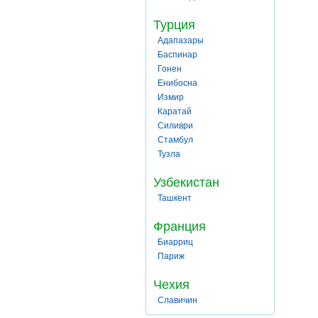
Турция
Адапазары
Баспинар
Гонен
Енибосна
Измир
Каратай
Силиври
Стамбул
Тузла
Узбекистан
Ташкент
Франция
Биарриц
Париж
Чехия
Славичин