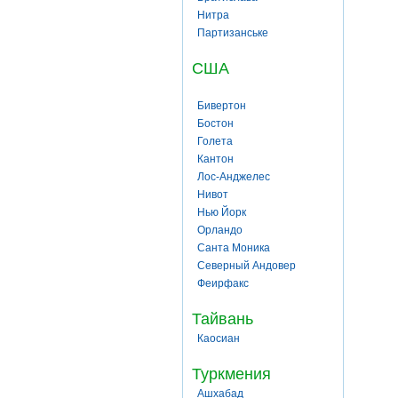
Нитра
Партизанське
США
Бивертон
Бостон
Голета
Кантон
Лос-Анджелес
Нивот
Нью Йорк
Орландо
Санта Моника
Северный Андовер
Феирфакс
Тайвань
Каосиан
Туркмения
Ашхабад