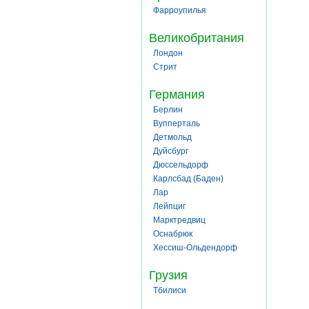
Фарроупилья
Великобритания
Лондон
Стрит
Германия
Берлин
Вупперталь
Детмольд
Дуйсбург
Дюссельдорф
Карлсбад (Баден)
Лар
Лейпциг
Марктредвиц
Оснабрюк
Хессиш-Ольдендорф
Грузия
Тбилиси