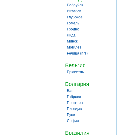
Бобруйск
Витебск
Глубокое
Гомель
Гродно
Лида
Минск
Могилев
Речица (пгт)
Бельгия
Брюссель
Болгария
Баня
Габрово
Пештера
Пловдив
Русе
София
Бразилия