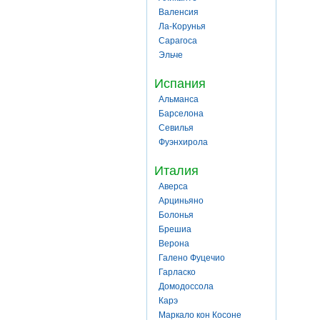
Валенсия
Ла-Корунья
Сарагоса
Эльче
Испания
Альманса
Барселона
Севилья
Фуэнхирола
Италия
Аверса
Арциньяно
Болонья
Брешиа
Верона
Галено Фуцечио
Гарласко
Домодоссола
Карэ
Маркало кон Косоне