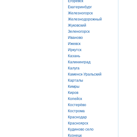
Егоревск
Екатеринбург
Железногорск
Железнодорожный
Жуковский
Зеленогорск
Иваново
Ижевск
Иркутск
Казань
Калининград
Калуга
Каменск-Уральский
Карталы
Кимры
Киров
Копейск
Костерёво
Кострома
Краснодар
Красноярск
Кудиново село
Кузнецк