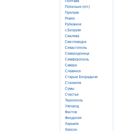
Полтава
Попельня (пгт)
Прилуки
Ровно
Рубежное
с.Безруки
Свалява
Светловодск
Севастополь
Северодонецк
Симферополь
Сквира
Славянск
Старые Безрадычи
Стаханов
Сумы
Счастье
Тернополь
Ужгород
Фастов
Феодосия
Харьков
Херсон