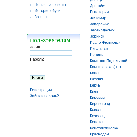
Полезные советы
Дрогобич
История обуви
Евпатория
Законы
Житомир
Запорожье
Зеленодольск
Зоринск
Пользователям
Ивано-Франковск
Логин:
Ильичевск
Ирпень
Пароль:
Каменец-Подольский
Камышеваха (пгт)
Канев
Каховка
Керчь
Регистрация
Киев
Забыли пароль?
Киревцы
Кировоград
Ковель
Козелец
Конотоп
Константиновка
Краснодон