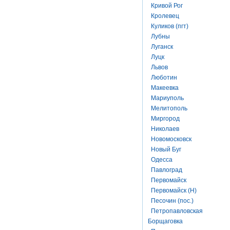
Кривой Рог
Кролевец
Куликов (пгт)
Лубны
Луганск
Луцк
Львов
Люботин
Макеевка
Мариуполь
Мелитополь
Миргород
Николаев
Новомосковск
Новый Буг
Одесса
Павлоград
Первомайск
Первомайск (Н)
Песочин (пос.)
Петропавловская
Борщаговка