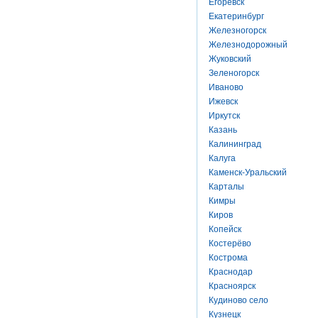
Егоревск
Екатеринбург
Железногорск
Железнодорожный
Жуковский
Зеленогорск
Иваново
Ижевск
Иркутск
Казань
Калининград
Калуга
Каменск-Уральский
Карталы
Кимры
Киров
Копейск
Костерёво
Кострома
Краснодар
Красноярск
Кудиново село
Кузнецк