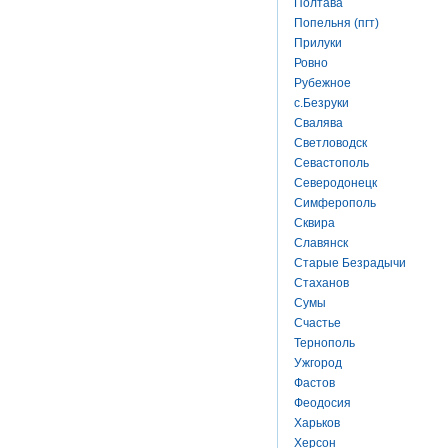
Полтава
Попельня (пгт)
Прилуки
Ровно
Рубежное
с.Безруки
Свалява
Светловодск
Севастополь
Северодонецк
Симферополь
Сквира
Славянск
Старые Безрадычи
Стаханов
Сумы
Счастье
Тернополь
Ужгород
Фастов
Феодосия
Харьков
Херсон