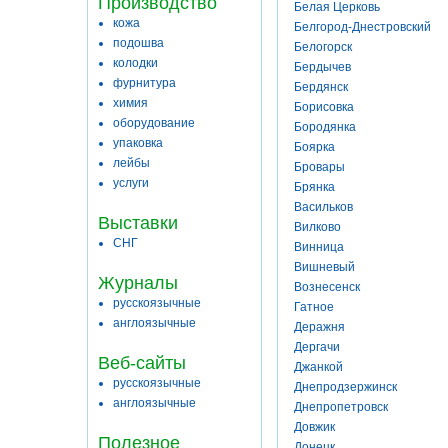
Производство
Белая Церковь
кожа
Белгород-Днестровский
подошва
Белогорск
колодки
Бердычев
фурнитура
Бердянск
химия
Борисовка
оборудование
Бородянка
упаковка
Боярка
лейбы
Бровары
услуги
Брянка
Васильков
Выставки
Вилково
СНГ
Винница
Вишневый
Журналы
Вознесенск
русскоязычные
Гатное
англоязычные
Деражня
Дергачи
Веб-сайты
Джанкой
русскоязычные
Днепродзержинск
англоязычные
Днепропетровск
Довжик
Полезное
Донецк