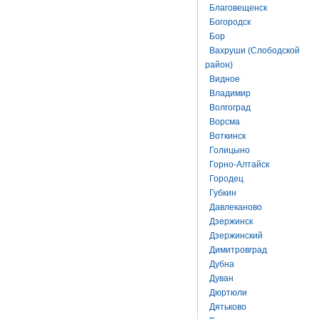
Благовещенск
Богородск
Бор
Вахруши (Слободской
район)
Видное
Владимир
Волгоград
Ворсма
Воткинск
Голицыно
Горно-Алтайск
Городец
Губкин
Давлеканово
Дзержинск
Дзержинский
Димитровград
Дубна
Дуван
Дюртюли
Дятьково