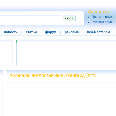
Актуально
Продать обувь
Реклама обуви
|
новости
|
статьи
|
форум
|
реклама
|
веб-мастерам
|
Журналы англоязычные Авангард (пгт)