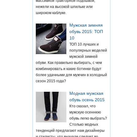
массивной тракторной подошвой,
нежели на высокой шпильке или
широком каблуке.
Мужская зимняя
обувь 2015: ТОП
10
ТОП 10 лучших и
популярных моделей
мужской зимней
обуви. Как правильно выбирать, с чем
комбинировать и какие ботинки будут
более удачными для мужчин в холодный
сезон 2015 года?
Модная мужская
обувь осень 2015
Кто сказал, что
мужскую осеннюю
обувь легко выбрать?
Столько модных
тенденций предлагают нам дизайнеры
и стилисты, что вначале следует во