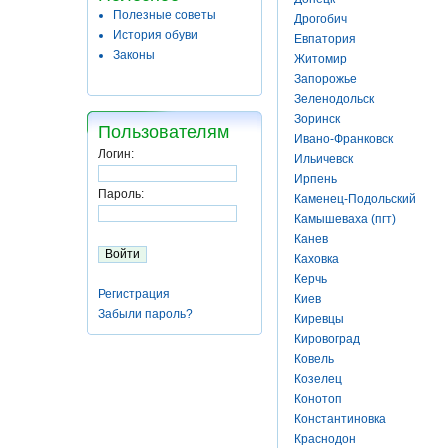
Полезные советы
Дрогобич
История обуви
Евпатория
Законы
Житомир
Запорожье
Зеленодольск
Зоринск
Пользователям
Ивано-Франковск
Логин:
Ильичевск
Ирпень
Пароль:
Каменец-Подольский
Камышеваха (пгт)
Канев
Каховка
Керчь
Регистрация
Киев
Забыли пароль?
Киревцы
Кировоград
Ковель
Козелец
Конотоп
Константиновка
Краснодон