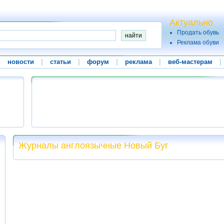
Актуально
Продать обувь
Реклама обуви
|
новости
|
статьи
|
форум
|
реклама
|
веб-мастерам
|
Журналы англоязычные Новый Буг