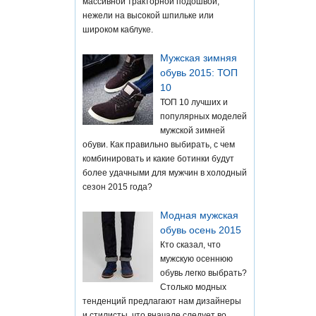
массивной тракторной подошвой,
нежели на высокой шпильке или
широком каблуке.
Мужская зимняя
обувь 2015: ТОП
10
ТОП 10 лучших и
популярных моделей
мужской зимней
обуви. Как правильно выбирать, с чем
комбинировать и какие ботинки будут
более удачными для мужчин в холодный
сезон 2015 года?
Модная мужская
обувь осень 2015
Кто сказал, что
мужскую осеннюю
обувь легко выбрать?
Столько модных
тенденций предлагают нам дизайнеры
и стилисты, что вначале следует во