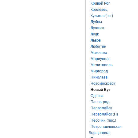
Кривой Рог
Кролевец
Куликов (пгт)
Лубны
Луганск
Луцк
Львов
Люботин
Макеевка
Мариуполь
Мелитополь
Миргород
Николаев
Новомосковск
Новый Буг
Одесса
Павлоград
Первомайск
Первомайск (Н)
Песочин (пос.)
Петропавловская
Борщаговка