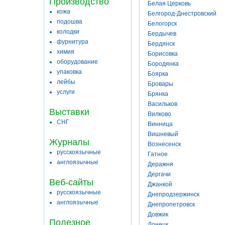
Производство
Белая Церковь
кожа
Белгород-Днестровский
подошва
Белогорск
колодки
Бердычев
фурнитура
Бердянск
химия
Борисовка
оборудование
Бородянка
упаковка
Боярка
лейбы
Бровары
услуги
Брянка
Васильков
Выставки
Вилково
СНГ
Винница
Вишневый
Журналы
Вознесенск
русскоязычные
Гатное
англоязычные
Деражня
Дергачи
Веб-сайты
Джанкой
русскоязычные
Днепродзержинск
англоязычные
Днепропетровск
Довжик
Полезное
Донецк