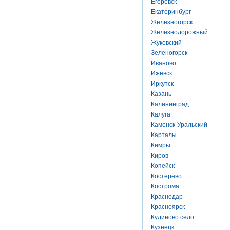
Егоревск
Екатеринбург
Железногорск
Железнодорожный
Жуковский
Зеленогорск
Иваново
Ижевск
Иркутск
Казань
Калининград
Калуга
Каменск-Уральский
Карталы
Кимры
Киров
Копейск
Костерёво
Кострома
Краснодар
Красноярск
Кудиново село
Кузнецк