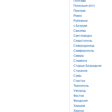
Полтава
Попельня (пгт)
Прилуки
Ровно
Рубежное
с.Безруки
Свалява
Светловодск
Севастополь
Северодонецк
Симферополь
Сквира
Славянск
Старые Безрадычи
Стаханов
Сумы
Счастье
Тернополь
Ужгород
Фастов
Феодосия
Харьков
Херсон