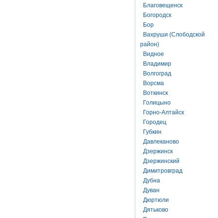
Благовещенск
Богородск
Бор
Вахруши (Слободской
район)
Видное
Владимир
Волгоград
Ворсма
Воткинск
Голицыно
Горно-Алтайск
Городец
Губкин
Давлеканово
Дзержинск
Дзержинский
Димитровград
Дубна
Дуван
Дюртюли
Дятьково