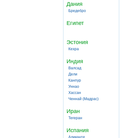
Дания
Бредебро
Египет
Эстония
Кехра
Индия
Валсад
Дели
Канпур
Уннао
Хассан
Ченнай (Мадрас)
Иран
Тегеран
Испания
Аликанте