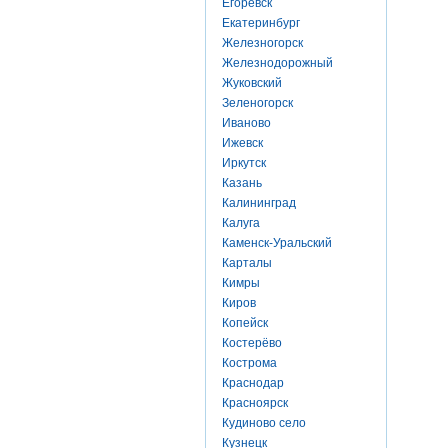
Егоревск
Екатеринбург
Железногорск
Железнодорожный
Жуковский
Зеленогорск
Иваново
Ижевск
Иркутск
Казань
Калининград
Калуга
Каменск-Уральский
Карталы
Кимры
Киров
Копейск
Костерёво
Кострома
Краснодар
Красноярск
Кудиново село
Кузнецк