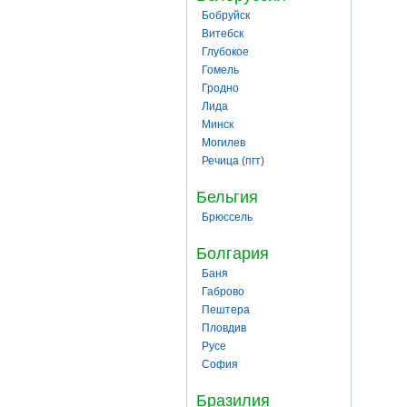
Бобруйск
Витебск
Глубокое
Гомель
Гродно
Лида
Минск
Могилев
Речица (пгт)
Бельгия
Брюссель
Болгария
Баня
Габрово
Пештера
Пловдив
Русе
София
Бразилия