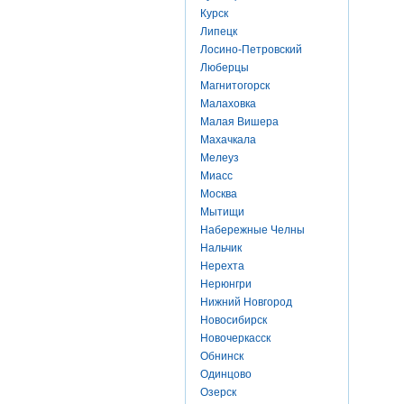
Курск
Липецк
Лосино-Петровский
Люберцы
Магнитогорск
Малаховка
Малая Вишера
Махачкала
Мелеуз
Миасс
Москва
Мытищи
Набережные Челны
Нальчик
Нерехта
Нерюнгри
Нижний Новгород
Новосибирск
Новочеркасск
Обнинск
Одинцово
Озерск