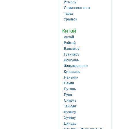
Атырау
Семипалатинск
Тараз
Уральск
Китай
Анхай
Вэйхай
Вэньчжоу
Гуанчжоу
Донгуань
Жанджиаганге
Куньшань
Наньнин
Пекин
Путянь
Руян
Сямэнь
Тайчунг
Фучжоу
Хучжоу
Циндао