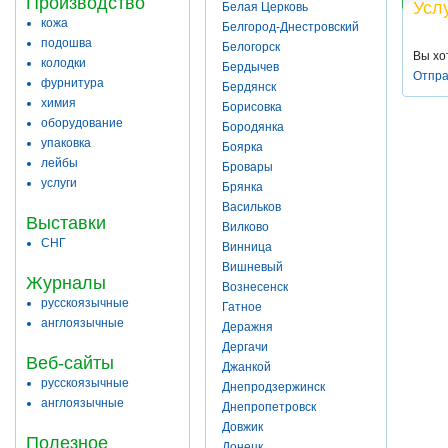
Производство
Усл
Белая Церковь
кожа
Белгород-Днестровский
подошва
Белогорск
Вы хо
колодки
Бердычев
Отпра
фурнитура
Бердянск
химия
Борисовка
оборудование
Бородянка
упаковка
Боярка
лейбы
Бровары
услуги
Брянка
Васильков
Выставки
Вилково
СНГ
Винница
Вишневый
Журналы
Вознесенск
русскоязычные
Гатное
англоязычные
Деражня
Дергачи
Веб-сайты
Джанкой
русскоязычные
Днепродзержинск
англоязычные
Днепропетровск
Довжик
Полезное
Донецк