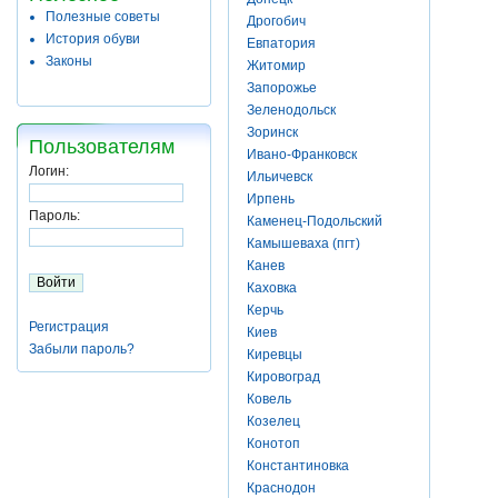
Полезные советы
Дрогобич
История обуви
Евпатория
Законы
Житомир
Запорожье
Зеленодольск
Зоринск
Пользователям
Ивано-Франковск
Логин:
Ильичевск
Ирпень
Пароль:
Каменец-Подольский
Камышеваха (пгт)
Канев
Каховка
Керчь
Регистрация
Киев
Забыли пароль?
Киревцы
Кировоград
Ковель
Козелец
Конотоп
Константиновка
Краснодон