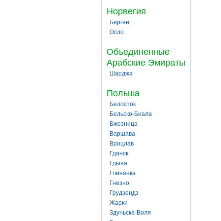
Норвегия
Берген
Осло
Объединенные
Арабские Эмираты
Шарджа
Польша
Белосток
Бельско-Биала
Бжезница
Варшава
Вроцлав
Гданск
Гдыня
Глинянка
Гнезно
Грудзендз
Жарки
Здуньска-Воля