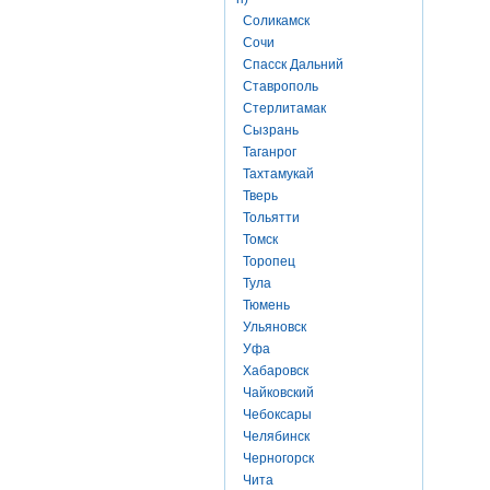
Соликамск
Сочи
Спасск Дальний
Ставрополь
Стерлитамак
Сызрань
Таганрог
Тахтамукай
Тверь
Тольятти
Томск
Торопец
Тула
Тюмень
Ульяновск
Уфа
Хабаровск
Чайковский
Чебоксары
Челябинск
Черногорск
Чита