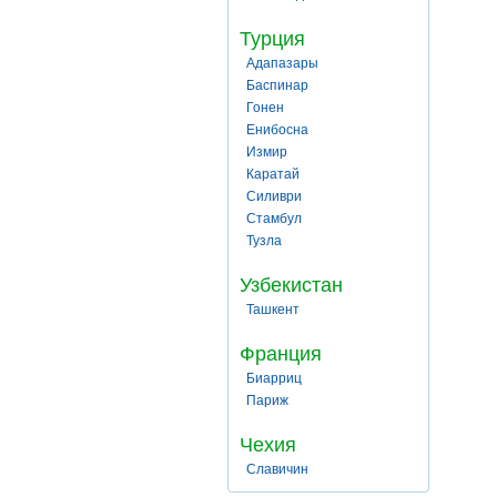
Турция
Адапазары
Баспинар
Гонен
Енибосна
Измир
Каратай
Силиври
Стамбул
Тузла
Узбекистан
Ташкент
Франция
Биарриц
Париж
Чехия
Славичин