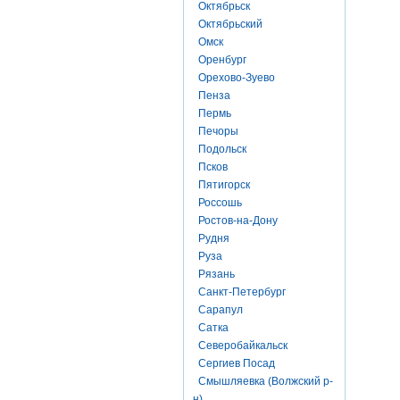
Октябрьск
Октябрьский
Омск
Оренбург
Орехово-Зуево
Пенза
Пермь
Печоры
Подольск
Псков
Пятигорск
Россошь
Ростов-на-Дону
Рудня
Руза
Рязань
Санкт-Петербург
Сарапул
Сатка
Северобайкальск
Сергиев Посад
Смышляевка (Волжский р-
н)