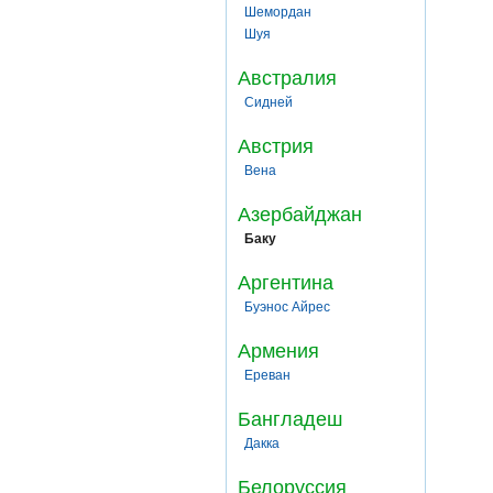
Шемордан
Шуя
Австралия
Сидней
Австрия
Вена
Азербайджан
Баку
Аргентина
Буэнос Айрес
Армения
Ереван
Бангладеш
Дакка
Белоруссия