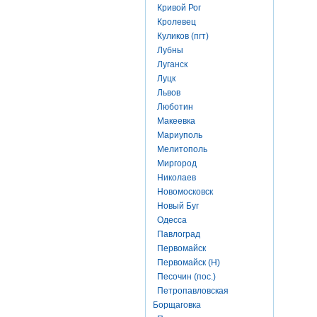
Кривой Рог
Кролевец
Куликов (пгт)
Лубны
Луганск
Луцк
Львов
Люботин
Макеевка
Мариуполь
Мелитополь
Миргород
Николаев
Новомосковск
Новый Буг
Одесса
Павлоград
Первомайск
Первомайск (Н)
Песочин (пос.)
Петропавловская
Борщаговка