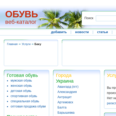
ОБУВЬ
Поиск
веб-каталог
добавить
|
новости
|
статьи
|
Главная
Услуги
Баку
Готовая обувь
Города
Усл
Украина
мужская обувь
женская обувь
Авангард (пгт)
Вы пр
детская обувь
Александрия
произ
спортивная обувь
Антрацит
Нет н
специальная обувь
Артемовск
регис
оптовая продажа обуви
Балта
Барышевка