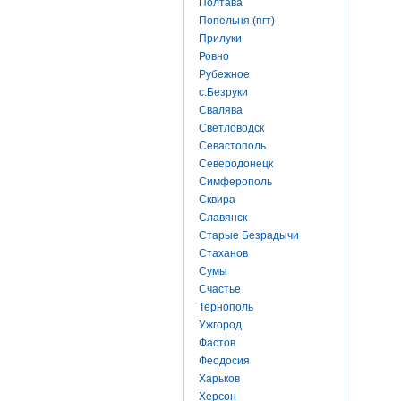
Полтава
Попельня (пгт)
Прилуки
Ровно
Рубежное
с.Безруки
Свалява
Светловодск
Севастополь
Северодонецк
Симферополь
Сквира
Славянск
Старые Безрадычи
Стаханов
Сумы
Счастье
Тернополь
Ужгород
Фастов
Феодосия
Харьков
Херсон