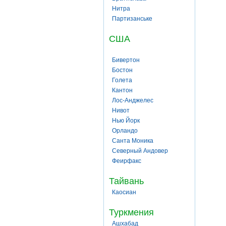
Нитра
Партизанське
США
Бивертон
Бостон
Голета
Кантон
Лос-Анджелес
Нивот
Нью Йорк
Орландо
Санта Моника
Северный Андовер
Феирфакс
Тайвань
Каосиан
Туркмения
Ашхабад