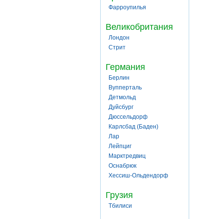
Фарроупилья
Великобритания
Лондон
Стрит
Германия
Берлин
Вупперталь
Детмольд
Дуйсбург
Дюссельдорф
Карлсбад (Баден)
Лар
Лейпциг
Марктредвиц
Оснабрюк
Хессиш-Ольдендорф
Грузия
Тбилиси