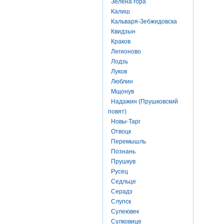
Зелена гора
Калиш
Кальваря-Зебжидовска
Квидзын
Краков
Легионово
Лодзь
Луков
Люблин
Мщонув
Надажин (Прушковский
повят)
Новы-Тарг
Отвоцк
Перемышль
Познань
Прушкув
Русец
Седльце
Серадз
Слупск
Сулеювек
Сулковице