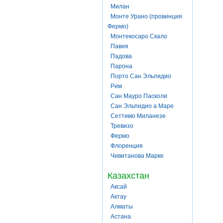
Милан
Монте Урано (провинция
Фермо)
Монтекосаро Скало
Павия
Падова
Парона
Порто Сан Эльпидио
Рим
Сан Мауро Пасколи
Сан Эльпидио а Маре
Сеттимо Миланезе
Тревизо
Фермо
Флоренция
Чивитанова Марке
Казахстан
Аксай
Актау
Алматы
Астана