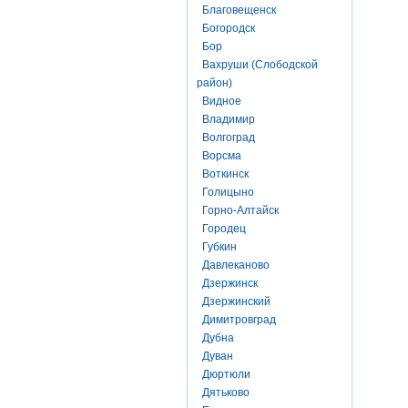
Благовещенск
Богородск
Бор
Вахруши (Слободской
район)
Видное
Владимир
Волгоград
Ворсма
Воткинск
Голицыно
Горно-Алтайск
Городец
Губкин
Давлеканово
Дзержинск
Дзержинский
Димитровград
Дубна
Дуван
Дюртюли
Дятьково