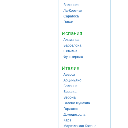
Валенсия
Ла-Корунья
Сарагоса
Эльче
Испания
Альманса
Барселона
Севилья
Фуэнхирола
Италия
Аверса
Арциньяно
Болонья
Брешиа
Верона
Галено Фуцечио
Гарласко
Домодоссола
Карэ
Маркало кон Косоне