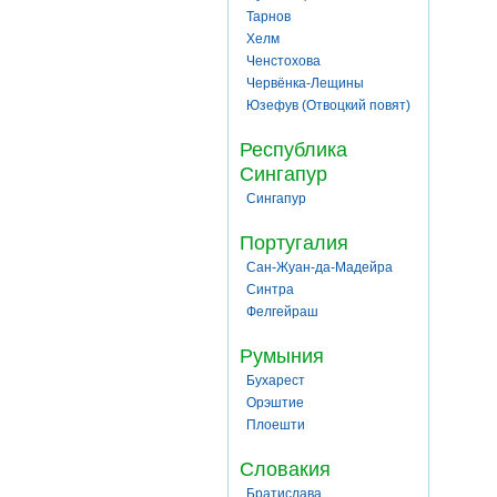
Тарнов
Хелм
Ченстохова
Червёнка-Лещины
Юзефув (Отвоцкий повят)
Республика
Сингапур
Сингапур
Португалия
Сан-Жуан-да-Мадейра
Синтра
Фелгейраш
Румыния
Бухарест
Орэштие
Плоешти
Словакия
Братислава