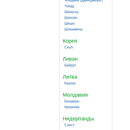
Чонджин (Джинджианг)
Чэнду
Шаньтоу
Шаосин
Шиши
Шэньчжень
Корея
Сеул
Ливан
Бейрут
Литва
Каунас
Молдавия
Бендеры
Кишинев
Нидерланды
Соест