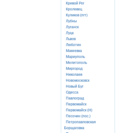
Кривой Рог
Кролевец
Куликов (пгт)
Лубны
Луганск
Луцк
Львов
Люботин
Макеевка
Мариуполь
Мелитополь
Миргород
Николаев
Новомосковск
Новый Буг
Одесса
Павлоград
Первомайск
Первомайск (Н)
Песочин (пос.)
Петропавловская
Борщаговка