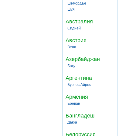
Шемордан
Шуя
Австралия
Сидней
Австрия
Вена
Азербайджан
Баку
Аргентина
Буэнос Айрес
Армения
Ереван
Бангладеш
Дакка
Белоруссия