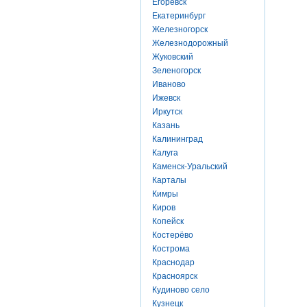
Егоревск
Екатеринбург
Железногорск
Железнодорожный
Жуковский
Зеленогорск
Иваново
Ижевск
Иркутск
Казань
Калининград
Калуга
Каменск-Уральский
Карталы
Кимры
Киров
Копейск
Костерёво
Кострома
Краснодар
Красноярск
Кудиново село
Кузнецк