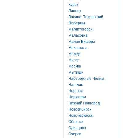
Курск
Липецк
Лосино-Петровский
Люберцы
Магнитогорск
Малаховка
Малая Вишера
Махачкала
Мелеуз
Миасс
Москва
Мытищи
Набережные Челны
Нальчик
Нерехта
Нерюнгри
Нижний Новгород
Новосибирск
Новочеркасск
Обнинск
Одинцово
Озерск