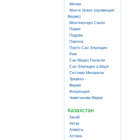
Милан
Монте Урано (провинция
Фермо)
Монтекосаро Скало
Павия
Падова
Парона
Порто Сан Эльпидио
Рим
Сан Мауро Пасколи
Сан Эльпидио а Маре
Сеттимо Миланезе
Тревизо
Фермо
Флоренция
Чивитанова Марке
Казахстан
Аксай
Актау
Алматы
Астана