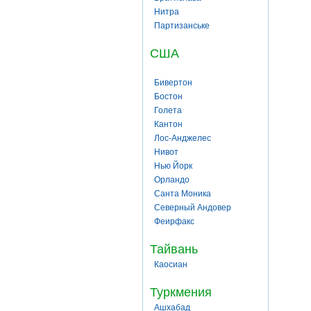
Нитра
Партизанське
США
Бивертон
Бостон
Голета
Кантон
Лос-Анджелес
Нивот
Нью Йорк
Орландо
Санта Моника
Северный Андовер
Феирфакс
Тайвань
Каосиан
Туркмения
Ашхабад