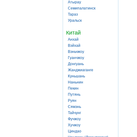
Атырау
Семипалатинск
Тараз
Уральск
Китай
Анхай
Вэйхай
Вэньчжоу
Гуанчжоу
Донгуань
Жанджиаганге
Куньшань
Наньнин
Пекин
Путянь
Руян
Сямэнь
Тайчунг
Фучжоу
Хучжоу
Циндао