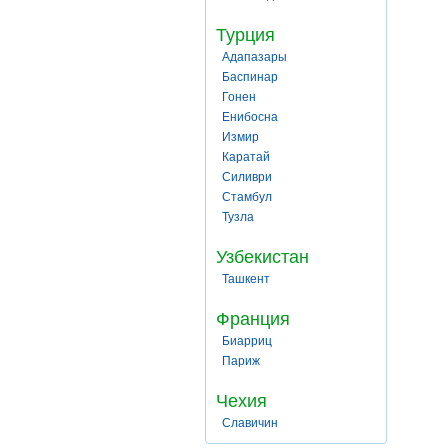
Турция
Адапазары
Баспинар
Гонен
Енибосна
Измир
Каратай
Силиври
Стамбул
Тузла
Узбекистан
Ташкент
Франция
Биарриц
Париж
Чехия
Славичин