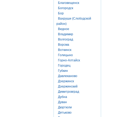
Благовещенск
Богородск
Бор
Вахруши (Слободской
район)
Видное
Владимир
Волгоград
Ворсма
Воткинск
Голицыно
Горно-Алтайск
Городец
Губкин
Давлеканово
Дзержинск
Дзержинский
Димитровград
Дубна
Дуван
Дюртюли
Дятьково