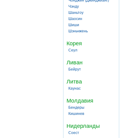
Чонджин (Джинджианг)
Чэнду
Шаньтоу
Шаосин
Шиши
Шэньчжень
Корея
Сеул
Ливан
Бейрут
Литва
Каунас
Молдавия
Бендеры
Кишинев
Нидерланды
Соест