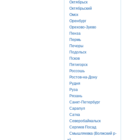
Октябрьск
Октябрьский
Омск
Оренбург
Орехово-Зуево
Пенза
Пермь
Печоры
Подольск
Псков
Пятигорск
Россошь
Ростов-на-Дону
Рудня
Руза
Рязань
Санкт-Петербург
Сарапул
Сатка
Северобайкальск
Сергиев Посад
Смышляевка (Волжский р-
н)