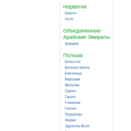
Норвегия
Берген
Осло
Объединенные
Арабские Эмираты
Шарджа
Польша
Белосток
Бельско-Биала
Бжезница
Варшава
Вроцлав
Гданск
Гдыня
Глинянка
Гнезно
Грудзендз
Жарки
Здуньска-Воля