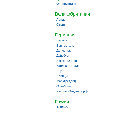
Фарроупилья
Великобритания
Лондон
Стрит
Германия
Берлин
Вупперталь
Детмольд
Дуйсбург
Дюссельдорф
Карлсбад (Баден)
Лар
Лейпциг
Марктредвиц
Оснабрюк
Хессиш-Ольдендорф
Грузия
Тбилиси