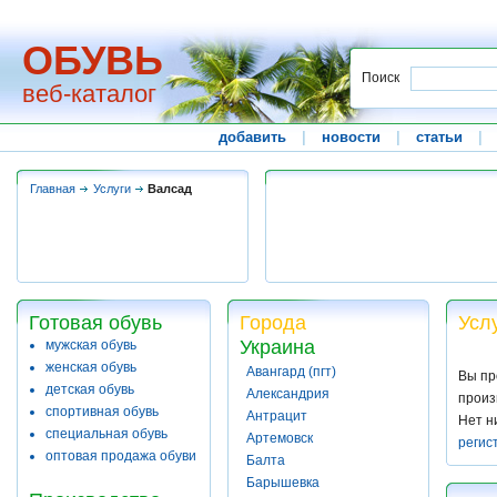
ОБУВЬ
Поиск
веб-каталог
добавить
|
новости
|
статьи
|
Главная
Услуги
Валсад
Готовая обувь
Города
Усл
Украина
мужская обувь
женская обувь
Авангард (пгт)
Вы пр
детская обувь
Александрия
произ
спортивная обувь
Антрацит
Нет н
специальная обувь
Артемовск
регис
оптовая продажа обуви
Балта
Барышевка