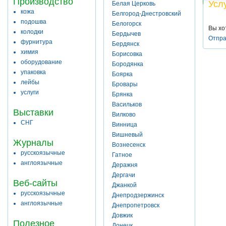
Производство
Усл
Белая Церковь
кожа
Белгород-Днестровский
подошва
Белогорск
Вы хо
колодки
Бердычев
Отпра
фурнитура
Бердянск
химия
Борисовка
оборудование
Бородянка
упаковка
Боярка
лейбы
Бровары
услуги
Брянка
Васильков
Выставки
Вилково
СНГ
Винница
Вишневый
Журналы
Вознесенск
русскоязычные
Гатное
англоязычные
Деражня
Дергачи
Веб-сайты
Джанкой
русскоязычные
Днепродзержинск
англоязычные
Днепропетровск
Довжик
Полезное
Донецк