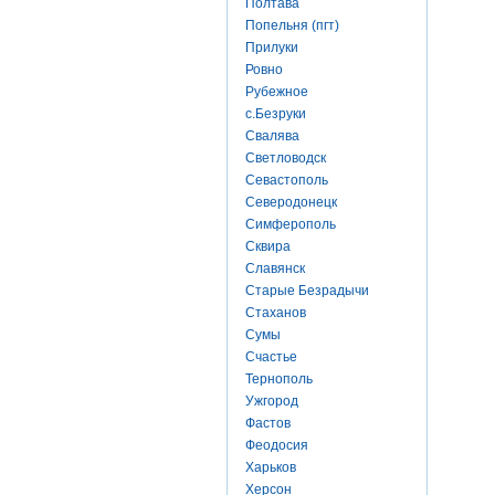
Полтава
Попельня (пгт)
Прилуки
Ровно
Рубежное
с.Безруки
Свалява
Светловодск
Севастополь
Северодонецк
Симферополь
Сквира
Славянск
Старые Безрадычи
Стаханов
Сумы
Счастье
Тернополь
Ужгород
Фастов
Феодосия
Харьков
Херсон