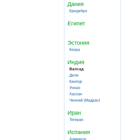
Дания
Бредебро
Египет
Эстония
Кехра
Индия
Валсад
Дели
Канпур
Уннао
Хассан
Ченнай (Мадрас)
Иран
Тегеран
Испания
Аликанте