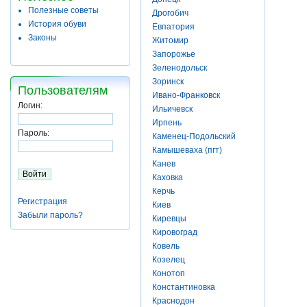
Полезные советы
Дрогобич
История обуви
Евпатория
Законы
Житомир
Запорожье
Зеленодольск
Зоринск
Пользователям
Ивано-Франковск
Логин:
Ильичевск
Ирпень
Пароль:
Каменец-Подольский
Камышеваха (пгт)
Канев
Каховка
Керчь
Регистрация
Киев
Забыли пароль?
Киревцы
Кировоград
Ковель
Козелец
Конотоп
Константиновка
Краснодон