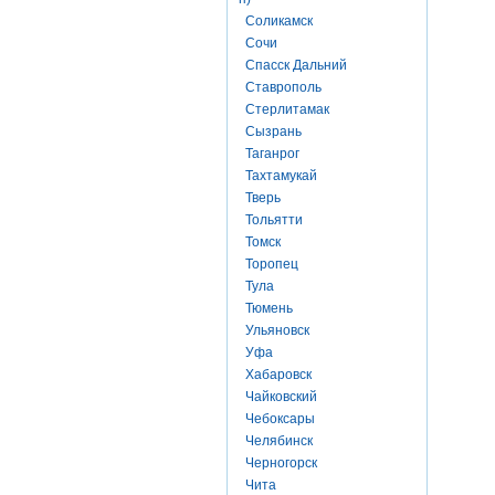
Соликамск
Сочи
Спасск Дальний
Ставрополь
Стерлитамак
Сызрань
Таганрог
Тахтамукай
Тверь
Тольятти
Томск
Торопец
Тула
Тюмень
Ульяновск
Уфа
Хабаровск
Чайковский
Чебоксары
Челябинск
Черногорск
Чита