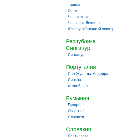
Тарнов
Хелм
Ченстохова
Червёнка-Лещины
Юзефув (Отвоцкий повят)
Республика
Сингапур
Сингапур
Португалия
Сан-Жуан-да-Мадейра
Синтра
Фелгейраш
Румыния
Бухарест
Орэштие
Плоешти
Словакия
Братислава