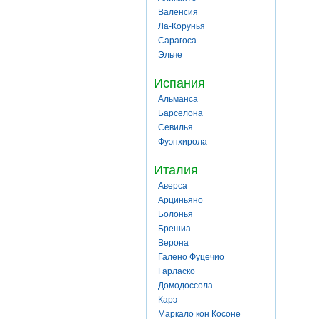
Валенсия
Ла-Корунья
Сарагоса
Эльче
Испания
Альманса
Барселона
Севилья
Фуэнхирола
Италия
Аверса
Арциньяно
Болонья
Брешиа
Верона
Галено Фуцечио
Гарласко
Домодоссола
Карэ
Маркало кон Косоне