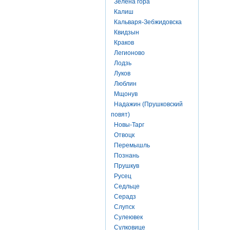
Зелена гора
Калиш
Кальваря-Зебжидовска
Квидзын
Краков
Легионово
Лодзь
Луков
Люблин
Мщонув
Надажин (Прушковский
повят)
Новы-Тарг
Отвоцк
Перемышль
Познань
Прушкув
Русец
Седльце
Серадз
Слупск
Сулеювек
Сулковице