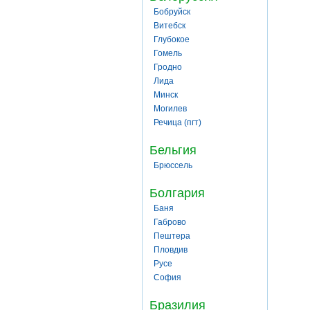
Бобруйск
Витебск
Глубокое
Гомель
Гродно
Лида
Минск
Могилев
Речица (пгт)
Бельгия
Брюссель
Болгария
Баня
Габрово
Пештера
Пловдив
Русе
София
Бразилия