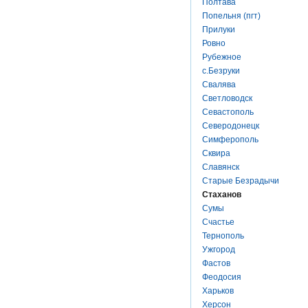
Полтава
Попельня (пгт)
Прилуки
Ровно
Рубежное
с.Безруки
Свалява
Светловодск
Севастополь
Северодонецк
Симферополь
Сквира
Славянск
Старые Безрадычи
Стаханов
Сумы
Счастье
Тернополь
Ужгород
Фастов
Феодосия
Харьков
Херсон