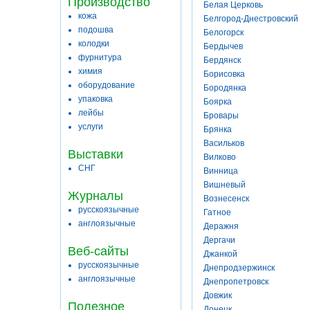
Производство
Белая Церковь
кожа
Белгород-Днестровский
подошва
Белогорск
колодки
Бердычев
фурнитура
Бердянск
химия
Борисовка
оборудование
Бородянка
упаковка
Боярка
лейбы
Бровары
услуги
Брянка
Васильков
Выставки
Вилково
СНГ
Винница
Вишневый
Журналы
Вознесенск
русскоязычные
Гатное
англоязычные
Деражня
Дергачи
Веб-сайты
Джанкой
русскоязычные
Днепродзержинск
англоязычные
Днепропетровск
Довжик
Полезное
Донецк