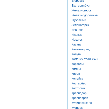
Егоревск
Екатеринбург
Железногорск
Железнодорожный
Жуковский
Зеленогорск
Иваново
Ижевск
Иркутск
Казань
Калининград
Калуга
Каменск-Уральский
Карталы
Кимры
Киров
Копейск
Костерёво
Кострома
Краснодар
Красноярск
Кудиново село
Кузнецк