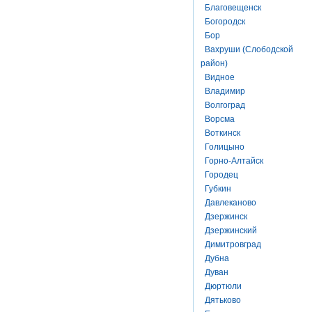
Благовещенск
Богородск
Бор
Вахруши (Слободской
район)
Видное
Владимир
Волгоград
Ворсма
Воткинск
Голицыно
Горно-Алтайск
Городец
Губкин
Давлеканово
Дзержинск
Дзержинский
Димитровград
Дубна
Дуван
Дюртюли
Дятьково