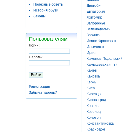
Полезные советы
Дрогобич
История обуви
Евпатория
Законы
Житомир
Запорожье
Зеленодольск
Зоринск
Пользователям
Ивано-Франковск
Логин:
Ильичевск
Ирпень
Пароль:
Каменец-Подольский
Камышеваха (пгт)
Канев
Каховка
Керчь
Регистрация
Киев
Забыли пароль?
Киревцы
Кировоград
Ковель
Козелец
Конотоп
Константиновка
Краснодон