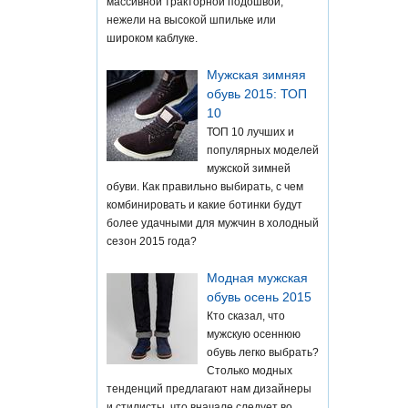
массивной тракторной подошвой,
нежели на высокой шпильке или
широком каблуке.
Мужская зимняя
обувь 2015: ТОП
10
ТОП 10 лучших и
популярных моделей
мужской зимней
обуви. Как правильно выбирать, с чем
комбинировать и какие ботинки будут
более удачными для мужчин в холодный
сезон 2015 года?
Модная мужская
обувь осень 2015
Кто сказал, что
мужскую осеннюю
обувь легко выбрать?
Столько модных
тенденций предлагают нам дизайнеры
и стилисты, что вначале следует во