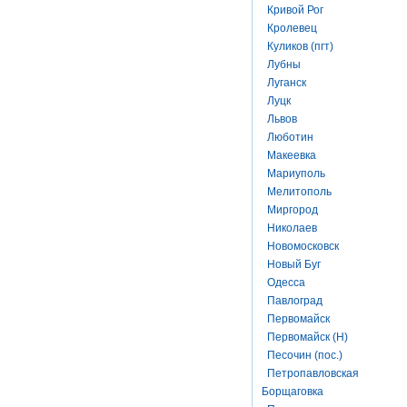
Кривой Рог
Кролевец
Куликов (пгт)
Лубны
Луганск
Луцк
Львов
Люботин
Макеевка
Мариуполь
Мелитополь
Миргород
Николаев
Новомосковск
Новый Буг
Одесса
Павлоград
Первомайск
Первомайск (Н)
Песочин (пос.)
Петропавловская
Борщаговка