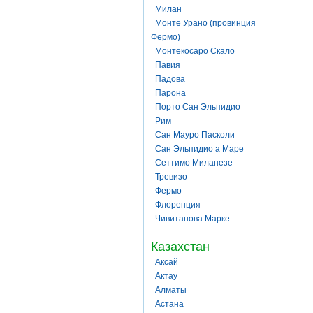
Милан
Монте Урано (провинция
Фермо)
Монтекосаро Скало
Павия
Падова
Парона
Порто Сан Эльпидио
Рим
Сан Мауро Пасколи
Сан Эльпидио а Маре
Сеттимо Миланезе
Тревизо
Фермо
Флоренция
Чивитанова Марке
Казахстан
Аксай
Актау
Алматы
Астана