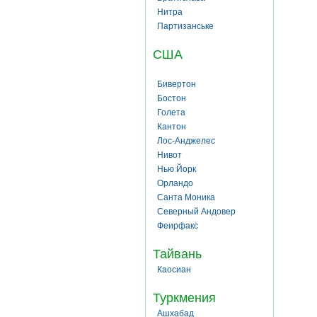
Нитра
Партизанське
США
Бивертон
Бостон
Голета
Кантон
Лос-Анджелес
Нивот
Нью Йорк
Орландо
Санта Моника
Северный Андовер
Феирфакс
Тайвань
Каосиан
Туркмения
Ашхабад