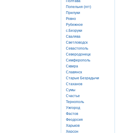
Полтава
Попельня (пгт)
Прилуки
Ровно
Рубежное
с.Безруки
Свалява
Светловодск
Севастополь
Северодонецк
Симферополь
Сквира
Славянск
Старые Безрадычи
Стаханов
Сумы
Счастье
Тернополь
Ужгород
Фастов
Феодосия
Харьков
Херсон