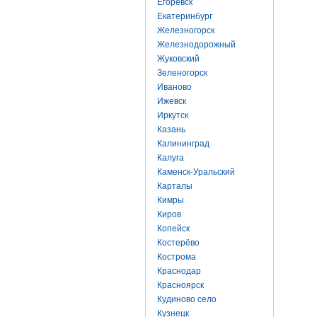
Егоревск
Екатеринбург
Железногорск
Железнодорожный
Жуковский
Зеленогорск
Иваново
Ижевск
Иркутск
Казань
Калининград
Калуга
Каменск-Уральский
Карталы
Кимры
Киров
Копейск
Костерёво
Кострома
Краснодар
Красноярск
Кудиново село
Кузнецк