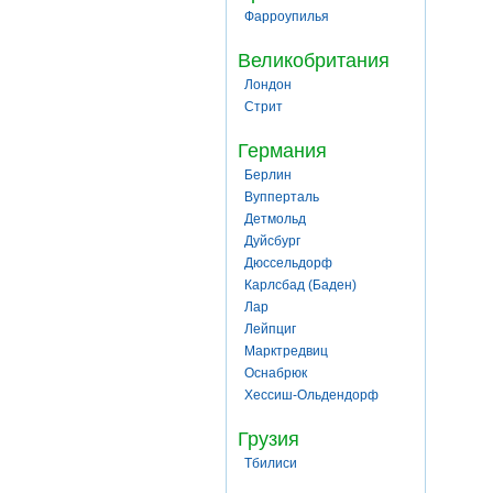
Фарроупилья
Великобритания
Лондон
Стрит
Германия
Берлин
Вупперталь
Детмольд
Дуйсбург
Дюссельдорф
Карлсбад (Баден)
Лар
Лейпциг
Марктредвиц
Оснабрюк
Хессиш-Ольдендорф
Грузия
Тбилиси