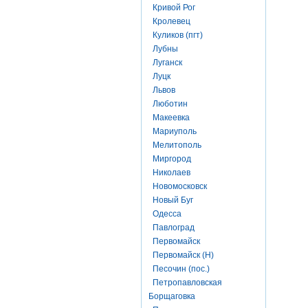
Кривой Рог
Кролевец
Куликов (пгт)
Лубны
Луганск
Луцк
Львов
Люботин
Макеевка
Мариуполь
Мелитополь
Миргород
Николаев
Новомосковск
Новый Буг
Одесса
Павлоград
Первомайск
Первомайск (Н)
Песочин (пос.)
Петропавловская
Борщаговка