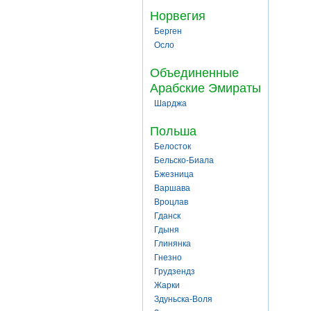
Норвегия
Берген
Осло
Объединенные
Арабские Эмираты
Шарджа
Польша
Белосток
Бельско-Биала
Бжезница
Варшава
Вроцлав
Гданск
Гдыня
Глинянка
Гнезно
Грудзендз
Жарки
Здуньска-Воля