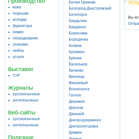
Производство
Усл
Белая Церковь
кожа
Белгород-Днестровский
подошва
Белогорск
Вы хо
колодки
Бердычев
Отпра
фурнитура
Бердянск
химия
Борисовка
оборудование
Бородянка
упаковка
Боярка
лейбы
Бровары
услуги
Брянка
Васильков
Выставки
Вилково
СНГ
Винница
Вишневый
Журналы
Вознесенск
русскоязычные
Гатное
англоязычные
Деражня
Дергачи
Веб-сайты
Джанкой
русскоязычные
Днепродзержинск
англоязычные
Днепропетровск
Довжик
Полезное
Донецк