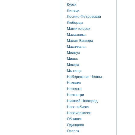
Курск
Липецк
Лосино-Петровский
Люберцы
Магнитогорск
Малаховка
Малая Вишера
Махачкала
Мелеуз
Миасс
Москва
Мытищи
Набережные Челны
Нальчик
Нерехта
Нерюнгри
Нижний Новгород
Новосибирск
Новочеркасск
Обнинск
Одинцово
Озерск