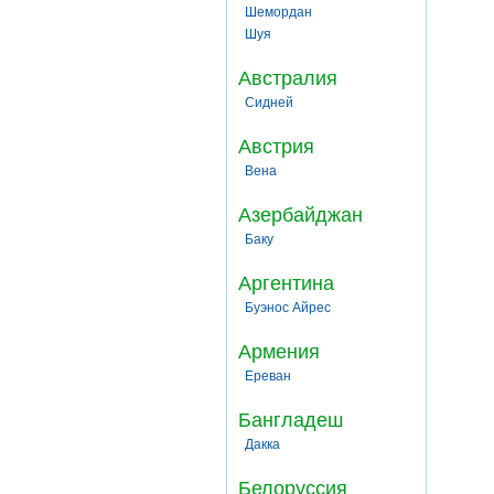
Шемордан
Шуя
Австралия
Сидней
Австрия
Вена
Азербайджан
Баку
Аргентина
Буэнос Айрес
Армения
Ереван
Бангладеш
Дакка
Белоруссия