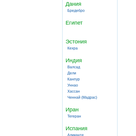
Дания
Бредебро
Египет
Эстония
Кехра
Индия
Валсад
Дели
Канпур
Уннао
Хассан
Ченнай (Мадрас)
Иран
Тегеран
Испания
Аликанте