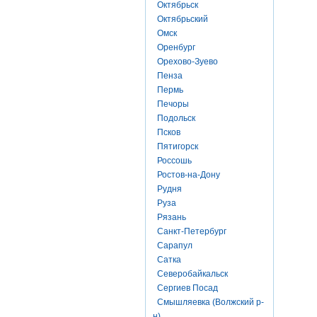
Октябрьск
Октябрьский
Омск
Оренбург
Орехово-Зуево
Пенза
Пермь
Печоры
Подольск
Псков
Пятигорск
Россошь
Ростов-на-Дону
Рудня
Руза
Рязань
Санкт-Петербург
Сарапул
Сатка
Северобайкальск
Сергиев Посад
Смышляевка (Волжский р-
н)