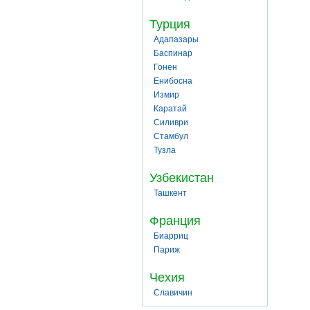
Турция
Адапазары
Баспинар
Гонен
Енибосна
Измир
Каратай
Силиври
Стамбул
Тузла
Узбекистан
Ташкент
Франция
Биарриц
Париж
Чехия
Славичин