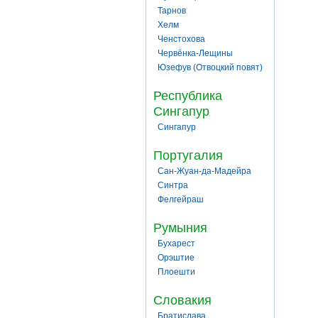
Тарнов
Хелм
Ченстохова
Червёнка-Лещины
Юзефув (Отвоцкий повят)
Республика
Сингапур
Сингапур
Португалия
Сан-Жуан-да-Мадейра
Синтра
Фелгейраш
Румыния
Бухарест
Орэштие
Плоешти
Словакия
Братислава