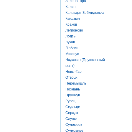
Зелена гора
Калиш
Кальваря-Зебжидовска
Квидзын
Краков
Легионово
Лодзь
Луков
Люблин
Мщонув
Надажин (Прушковский
повят)
Новы-Тарг
Отвоцк
Перемышль
Познань
Прушкув
Русец
Седльце
Серадз
Слупск
Сулеювек
Сулковице