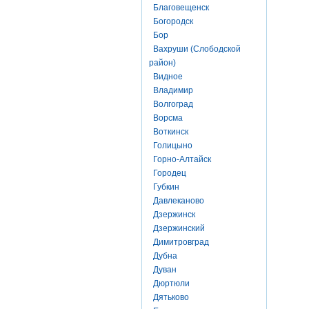
Благовещенск
Богородск
Бор
Вахруши (Слободской
район)
Видное
Владимир
Волгоград
Ворсма
Воткинск
Голицыно
Горно-Алтайск
Городец
Губкин
Давлеканово
Дзержинск
Дзержинский
Димитровград
Дубна
Дуван
Дюртюли
Дятьково