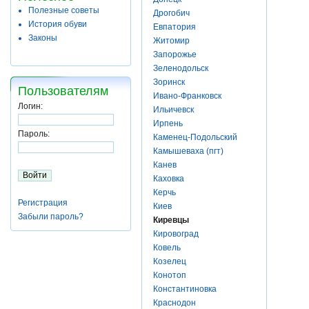
Полезные советы
Дрогобич
История обуви
Евпатория
Законы
Житомир
Запорожье
Зеленодольск
Зоринск
Пользователям
Ивано-Франковск
Логин:
Ильичевск
Ирпень
Пароль:
Каменец-Подольский
Камышеваха (пгт)
Канев
Каховка
Керчь
Регистрация
Киев
Забыли пароль?
Киревцы
Кировоград
Ковель
Козелец
Конотоп
Константиновка
Краснодон