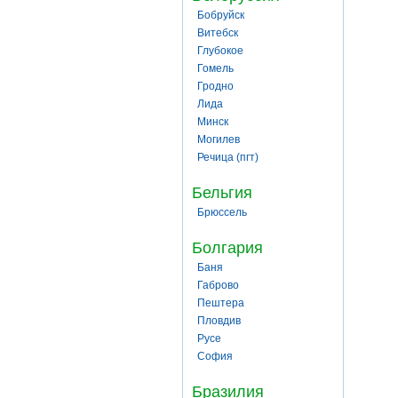
Бобруйск
Витебск
Глубокое
Гомель
Гродно
Лида
Минск
Могилев
Речица (пгт)
Бельгия
Брюссель
Болгария
Баня
Габрово
Пештера
Пловдив
Русе
София
Бразилия