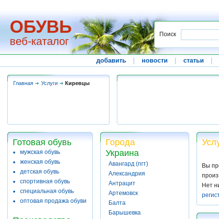
ОБУВЬ
Поиск
веб-каталог
добавить
|
новости
|
статьи
|
Главная
Услуги
Киревцы
Готовая обувь
Города
Усл
Украина
мужская обувь
женская обувь
Авангард (пгт)
Вы пр
детская обувь
Александрия
произ
спортивная обувь
Антрацит
Нет н
специальная обувь
Артемовск
регис
оптовая продажа обуви
Балта
Барышевка