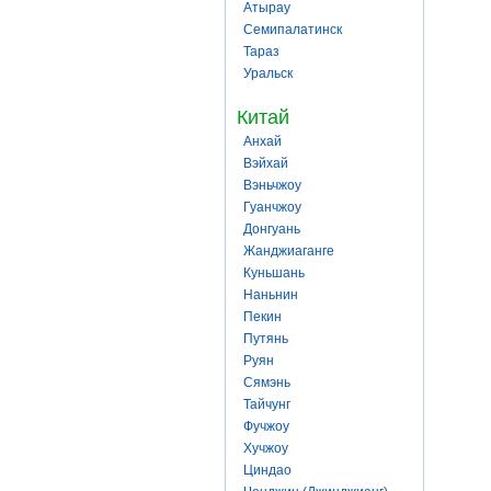
Атырау
Семипалатинск
Тараз
Уральск
Китай
Анхай
Вэйхай
Вэньчжоу
Гуанчжоу
Донгуань
Жанджиаганге
Куньшань
Наньнин
Пекин
Путянь
Руян
Сямэнь
Тайчунг
Фучжоу
Хучжоу
Циндао