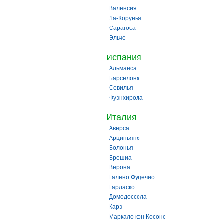
Валенсия
Ла-Корунья
Сарагоса
Эльче
Испания
Альманса
Барселона
Севилья
Фуэнхирола
Италия
Аверса
Арциньяно
Болонья
Брешиа
Верона
Галено Фуцечио
Гарласко
Домодоссола
Карэ
Маркало кон Косоне