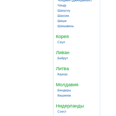
Чонджин (Джинджианг)
Чэнду
Шаньтоу
Шаосин
Шиши
Шэньчжень
Корея
Сеул
Ливан
Бейрут
Литва
Каунас
Молдавия
Бендеры
Кишинев
Нидерланды
Соест