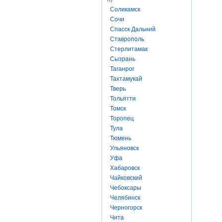
Соликамск
Сочи
Спасск Дальний
Ставрополь
Стерлитамак
Сызрань
Таганрог
Тахтамукай
Тверь
Тольятти
Томск
Торопец
Тула
Тюмень
Ульяновск
Уфа
Хабаровск
Чайковский
Чебоксары
Челябинск
Черногорск
Чита