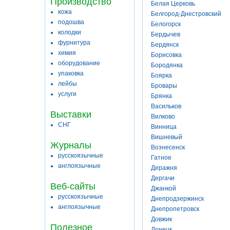
Производство
Белая Церковь
кожа
Белгород-Днестровский
подошва
Белогорск
колодки
Бердычев
фурнитура
Бердянск
химия
Борисовка
оборудование
Бородянка
упаковка
Боярка
лейбы
Бровары
услуги
Брянка
Васильков
Выставки
Вилково
СНГ
Винница
Вишневый
Журналы
Вознесенск
русскоязычные
Гатное
англоязычные
Деражня
Дергачи
Веб-сайты
Джанкой
русскоязычные
Днепродзержинск
англоязычные
Днепропетровск
Довжик
Полезное
Донецк