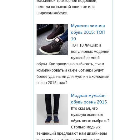
массивной тракторной подошвой,
нежели на высокой шпильке или
широком каблуке.
Мужская зимняя
обувь 2015: ТОП
10
ТОП 10 лучших и
популярных моделей
мужской зимней
обуви. Как правильно выбирать, с чем
комбинировать и какие ботинки будут
более удачными для мужчин в холодный
сезон 2015 года?
Модная мужская
обувь осень 2015
Кто сказал, что
мужскую осеннюю
обувь легко выбрать?
Столько модных
тенденций предлагают нам дизайнеры
и стилисты, что вначале следует во