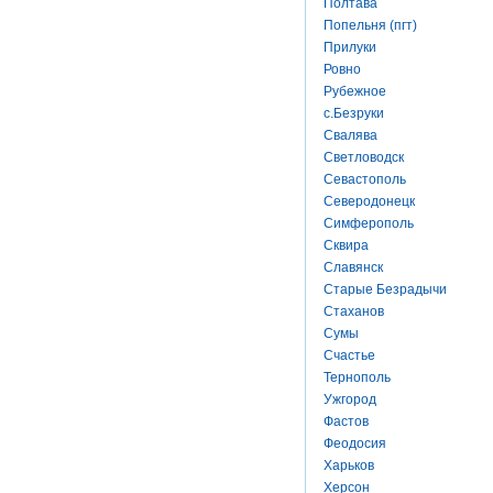
Полтава
Попельня (пгт)
Прилуки
Ровно
Рубежное
с.Безруки
Свалява
Светловодск
Севастополь
Северодонецк
Симферополь
Сквира
Славянск
Старые Безрадычи
Стаханов
Сумы
Счастье
Тернополь
Ужгород
Фастов
Феодосия
Харьков
Херсон