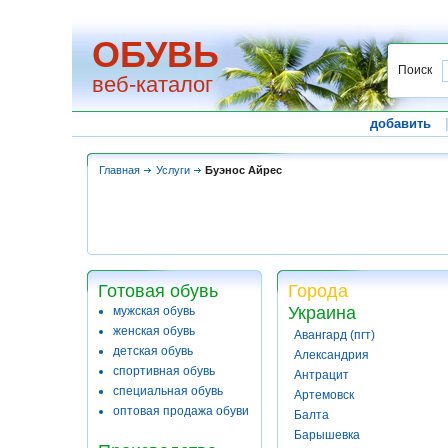
ОБУВЬ
Поиск
веб-каталог
добавить
Главная
Услуги
Буэнос Айрес
Готовая обувь
Города
Украина
мужская обувь
женская обувь
Авангард (пгт)
детская обувь
Александрия
спортивная обувь
Антрацит
специальная обувь
Артемовск
оптовая продажа обуви
Балта
Барышевка