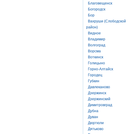
Благовещенск
Богородск
Бор
Вахруши (Слободской
район)
Видное
Владимир
Волгоград
Ворсма
Воткинск
Голицыно
Горно-Алтайск
Городец
Губкин
Давлеканово
Дзержинск
Дзержинский
Димитровград
Дубна
Дуван
Дюртюли
Дятьково