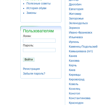
Полезные советы
Дрогобич
История обуви
Евпатория
Законы
Житомир
Запорожье
Зеленодольск
Зоринск
Пользователям
Ивано-Франковск
Логин:
Ильичевск
Ирпень
Пароль:
Каменец-Подольский
Камышеваха (пгт)
Канев
Каховка
Керчь
Регистрация
Киев
Забыли пароль?
Киревцы
Кировоград
Ковель
Козелец
Конотоп
Константиновка
Краснодон