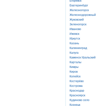
Егоревск
Екатеринбург
Железногорск
Железнодорожный
Жуковский
Зеленогорск
Иваново
Ижевск
Иркутск
Казань
Калининград
Калуга
Каменск-Уральский
Карталы
Кимры
Киров
Копейск
Костерёво
Кострома
Краснодар
Красноярск
Кудиново село
Кузнецк