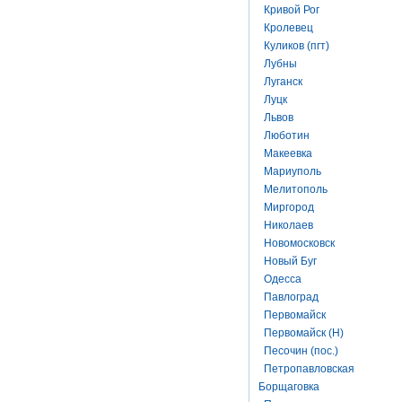
Кривой Рог
Кролевец
Куликов (пгт)
Лубны
Луганск
Луцк
Львов
Люботин
Макеевка
Мариуполь
Мелитополь
Миргород
Николаев
Новомосковск
Новый Буг
Одесса
Павлоград
Первомайск
Первомайск (Н)
Песочин (пос.)
Петропавловская
Борщаговка