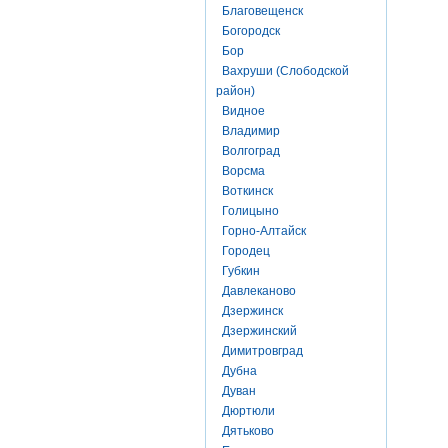
Благовещенск
Богородск
Бор
Вахруши (Слободской
район)
Видное
Владимир
Волгоград
Ворсма
Воткинск
Голицыно
Горно-Алтайск
Городец
Губкин
Давлеканово
Дзержинск
Дзержинский
Димитровград
Дубна
Дуван
Дюртюли
Дятьково