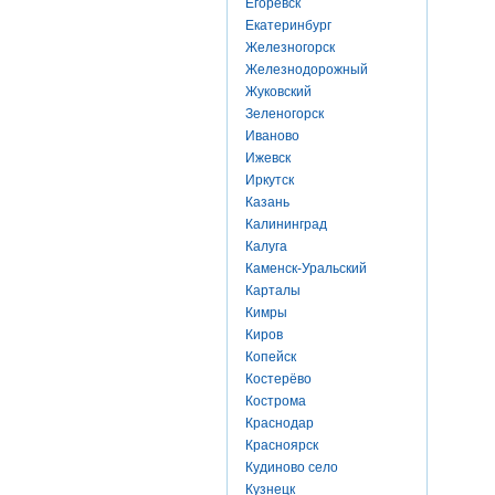
Егоревск
Екатеринбург
Железногорск
Железнодорожный
Жуковский
Зеленогорск
Иваново
Ижевск
Иркутск
Казань
Калининград
Калуга
Каменск-Уральский
Карталы
Кимры
Киров
Копейск
Костерёво
Кострома
Краснодар
Красноярск
Кудиново село
Кузнецк