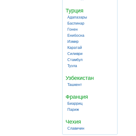
Турция
Адапазары
Баспинар
Гонен
Енибосна
Измир
Каратай
Силиври
Стамбул
Тузла
Узбекистан
Ташкент
Франция
Биарриц
Париж
Чехия
Славичин