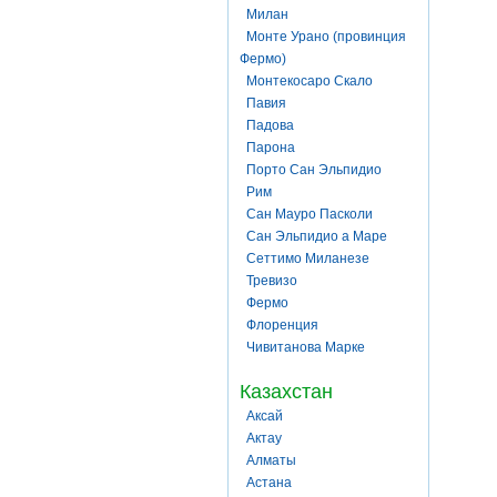
Милан
Монте Урано (провинция
Фермо)
Монтекосаро Скало
Павия
Падова
Парона
Порто Сан Эльпидио
Рим
Сан Мауро Пасколи
Сан Эльпидио а Маре
Сеттимо Миланезе
Тревизо
Фермо
Флоренция
Чивитанова Марке
Казахстан
Аксай
Актау
Алматы
Астана