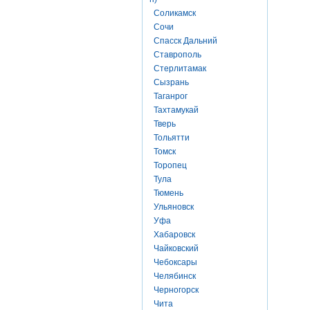
Соликамск
Сочи
Спасск Дальний
Ставрополь
Стерлитамак
Сызрань
Таганрог
Тахтамукай
Тверь
Тольятти
Томск
Торопец
Тула
Тюмень
Ульяновск
Уфа
Хабаровск
Чайковский
Чебоксары
Челябинск
Черногорск
Чита