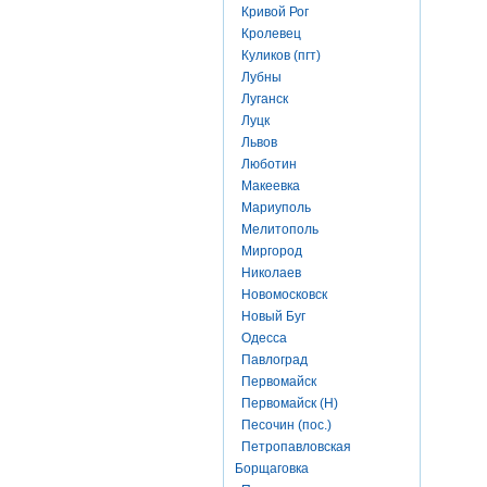
Кривой Рог
Кролевец
Куликов (пгт)
Лубны
Луганск
Луцк
Львов
Люботин
Макеевка
Мариуполь
Мелитополь
Миргород
Николаев
Новомосковск
Новый Буг
Одесса
Павлоград
Первомайск
Первомайск (Н)
Песочин (пос.)
Петропавловская
Борщаговка