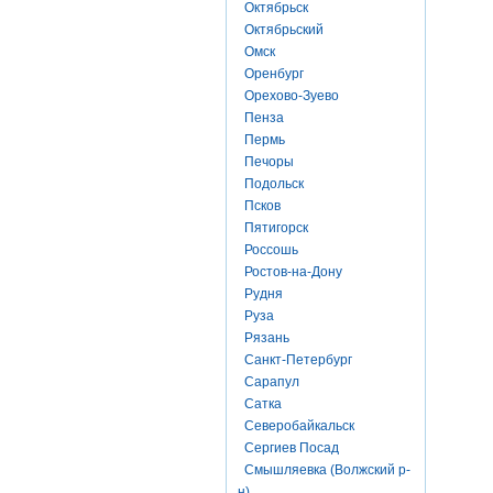
Октябрьск
Октябрьский
Омск
Оренбург
Орехово-Зуево
Пенза
Пермь
Печоры
Подольск
Псков
Пятигорск
Россошь
Ростов-на-Дону
Рудня
Руза
Рязань
Санкт-Петербург
Сарапул
Сатка
Северобайкальск
Сергиев Посад
Смышляевка (Волжский р-
н)