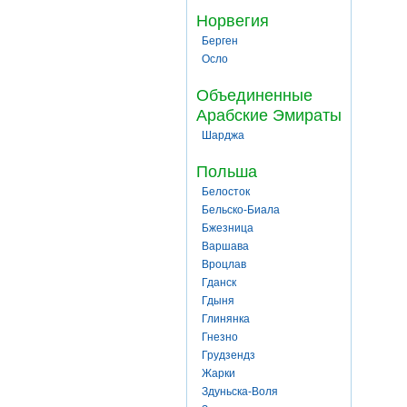
Норвегия
Берген
Осло
Объединенные
Арабские Эмираты
Шарджа
Польша
Белосток
Бельско-Биала
Бжезница
Варшава
Вроцлав
Гданск
Гдыня
Глинянка
Гнезно
Грудзендз
Жарки
Здуньска-Воля