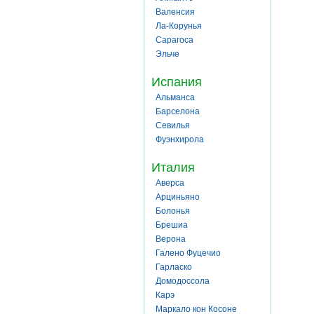
Валенсия
Ла-Корунья
Сарагоса
Эльче
Испания
Альманса
Барселона
Севилья
Фуэнхирола
Италия
Аверса
Арциньяно
Болонья
Брешиа
Верона
Галено Фуцечио
Гарласко
Домодоссола
Карэ
Маркало кон Косоне