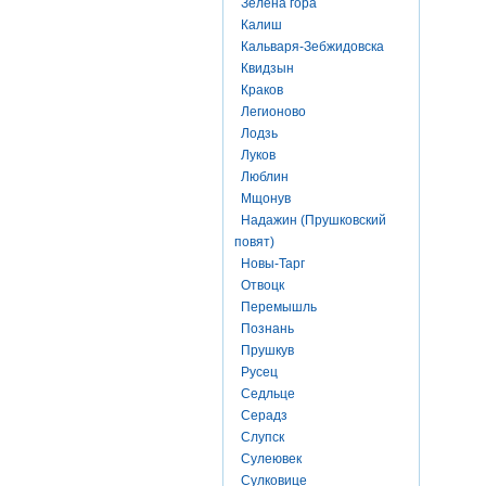
Зелена гора
Калиш
Кальваря-Зебжидовска
Квидзын
Краков
Легионово
Лодзь
Луков
Люблин
Мщонув
Надажин (Прушковский
повят)
Новы-Тарг
Отвоцк
Перемышль
Познань
Прушкув
Русец
Седльце
Серадз
Слупск
Сулеювек
Сулковице