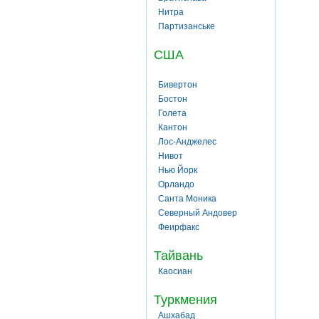
Нитра
Партизанське
США
Бивертон
Бостон
Голета
Кантон
Лос-Анджелес
Нивот
Нью Йорк
Орландо
Санта Моника
Северный Андовер
Феирфакс
Тайвань
Каосиан
Туркмения
Ашхабад