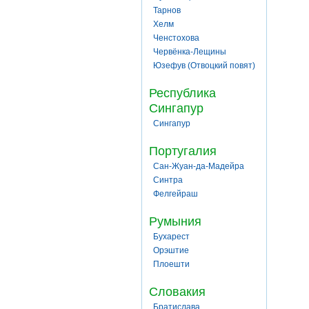
Тарнов
Хелм
Ченстохова
Червёнка-Лещины
Юзефув (Отвоцкий повят)
Республика
Сингапур
Сингапур
Португалия
Сан-Жуан-да-Мадейра
Синтра
Фелгейраш
Румыния
Бухарест
Орэштие
Плоешти
Словакия
Братислава