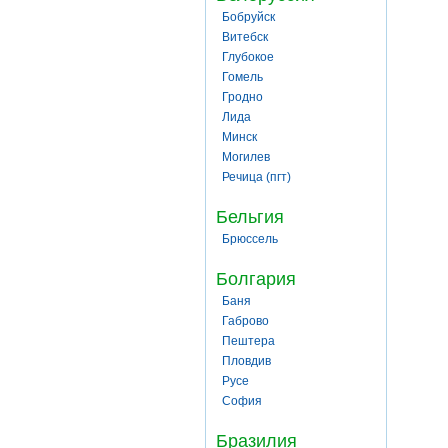
Бобруйск
Витебск
Глубокое
Гомель
Гродно
Лида
Минск
Могилев
Речица (пгт)
Бельгия
Брюссель
Болгария
Баня
Габрово
Пештера
Пловдив
Русе
София
Бразилия