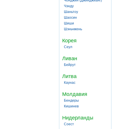
Чонджин (Джинджианг)
Чэнду
Шаньтоу
Шаосин
Шиши
Шэньчжень
Корея
Сеул
Ливан
Бейрут
Литва
Каунас
Молдавия
Бендеры
Кишинев
Нидерланды
Соест