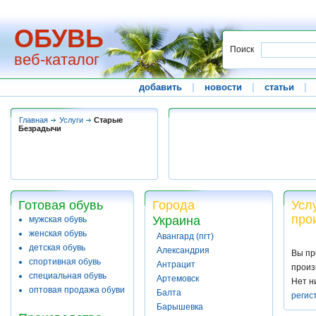
ОБУВЬ
Поиск
веб-каталог
добавить
|
новости
|
статьи
|
Главная
Услуги
Старые
Безрадычи
Готовая обувь
Города
Усл
про
Украина
мужская обувь
женская обувь
Авангард (пгт)
детская обувь
Александрия
Вы пр
спортивная обувь
Антрацит
произ
специальная обувь
Артемовск
Нет н
оптовая продажа обуви
Балта
регис
Барышевка