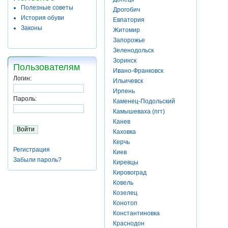
Полезные советы
Дрогобич
История обуви
Евпатория
Законы
Житомир
Запорожье
Зеленодольск
Зоринск
Пользователям
Ивано-Франковск
Логин:
Ильичевск
Ирпень
Пароль:
Каменец-Подольский
Камышеваха (пгт)
Канев
Каховка
Керчь
Регистрация
Киев
Забыли пароль?
Киревцы
Кировоград
Ковель
Козелец
Конотоп
Константиновка
Краснодон