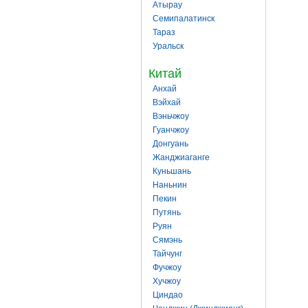
Атырау
Семипалатинск
Тараз
Уральск
Китай
Анхай
Вэйхай
Вэньчжоу
Гуанчжоу
Донгуань
Жанджиаганге
Куньшань
Наньнин
Пекин
Путянь
Руян
Сямэнь
Тайчунг
Фучжоу
Хучжоу
Циндао