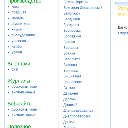
Производство
Белая Церковь
кожа
Усл
Белгород-Днестровский
подошва
маг
Белогорск
колодки
Бердычев
фурнитура
Бердянск
Вы хо
химия
Борисовка
Отпра
оборудование
Бородянка
упаковка
Боярка
лейбы
Бровары
услуги
Брянка
Васильков
Выставки
Вилково
СНГ
Винница
Вишневый
Журналы
Вознесенск
русскоязычные
Гатное
англоязычные
Деражня
Дергачи
Веб-сайты
Джанкой
русскоязычные
Днепродзержинск
англоязычные
Днепропетровск
Довжик
Полезное
Донецк