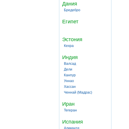
Дания
Бредебро
Египет
Эстония
Кехра
Индия
Валсад
Дели
Канпур
Уннао
Хассан
Ченнай (Мадрас)
Иран
Тегеран
Испания
Аликанте