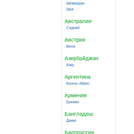
Шемордан
Шуя
Австралия
Сидней
Австрия
Вена
Азербайджан
Баку
Аргентина
Буэнос Айрес
Армения
Ереван
Бангладеш
Дакка
Белоруссия