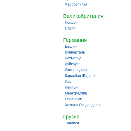
Фарроупилья
Великобритания
Лондон
Стрит
Германия
Берлин
Вупперталь
Детмольд
Дуйсбург
Дюссельдорф
Карлсбад (Баден)
Лар
Лейпциг
Марктредвиц
Оснабрюк
Хессиш-Ольдендорф
Грузия
Тбилиси