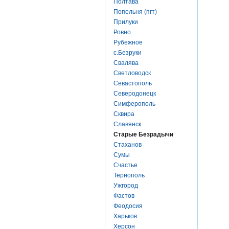
Полтава
Попельня (пгт)
Прилуки
Ровно
Рубежное
с.Безруки
Свалява
Светловодск
Севастополь
Северодонецк
Симферополь
Сквира
Славянск
Старые Безрадычи
Стаханов
Сумы
Счастье
Тернополь
Ужгород
Фастов
Феодосия
Харьков
Херсон