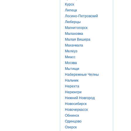
Курск
Липецк
Лосино-Петровский
Люберцы
Магнитогорск
Малаховка
Малая Вишера
Махачкала
Мелеуз
Миасс
Москва
Мытищи
Набережные Челны
Нальчик
Нерехта
Нерюнгри
Нижний Новгород
Новосибирск
Новочеркасск
Обнинск
Одинцово
Озерск