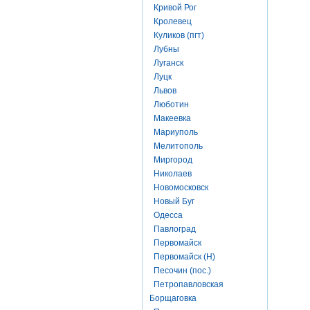
Кривой Рог
Кролевец
Куликов (пгт)
Лубны
Луганск
Луцк
Львов
Люботин
Макеевка
Мариуполь
Мелитополь
Миргород
Николаев
Новомосковск
Новый Буг
Одесса
Павлоград
Первомайск
Первомайск (Н)
Песочин (пос.)
Петропавловская
Борщаговка