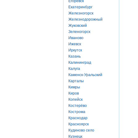
Егоревск
Екатеринбург
Железногорск
Железнодорожный
Жуковский
Зеленогорск
Иваново
Ижевск
Иркутск
Казань
Калининград
Калуга
Каменск-Уральский
Карталы
Кимры
Киров
Копейск
Костерёво
Кострома
Краснодар
Красноярск
Кудиново село
Кузнецк