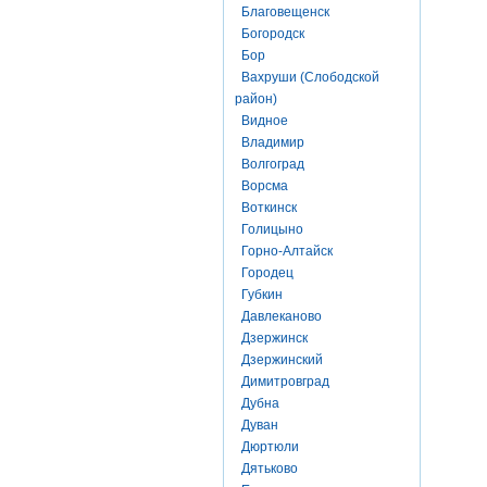
Благовещенск
Богородск
Бор
Вахруши (Слободской
район)
Видное
Владимир
Волгоград
Ворсма
Воткинск
Голицыно
Горно-Алтайск
Городец
Губкин
Давлеканово
Дзержинск
Дзержинский
Димитровград
Дубна
Дуван
Дюртюли
Дятьково