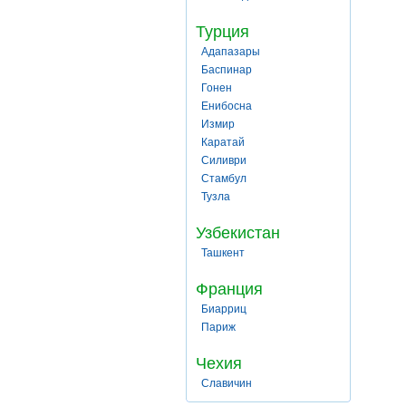
Турция
Адапазары
Баспинар
Гонен
Енибосна
Измир
Каратай
Силиври
Стамбул
Тузла
Узбекистан
Ташкент
Франция
Биарриц
Париж
Чехия
Славичин