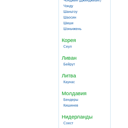
Чонджин (Джинджианг)
Чэнду
Шаньтоу
Шаосин
Шиши
Шэньчжень
Корея
Сеул
Ливан
Бейрут
Литва
Каунас
Молдавия
Бендеры
Кишинев
Нидерланды
Соест