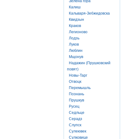
Зелена гора
Калиш
Кальваря-Зебжидовска
Квидзын
Краков
Легионово
Лодзь
Луков
Люблин
Мщонув
Надажин (Прушковский
повят)
Новы-Тарг
Отвоцк
Перемышль
Познань
Прушкув
Русец
Седльце
Серадз
Слупск
Сулеювек
Сулковице