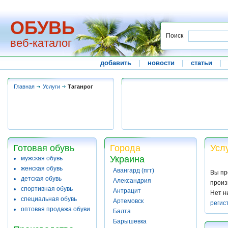
ОБУВЬ
Поиск
веб-каталог
добавить
|
новости
|
статьи
|
Главная
Услуги
Таганрог
Готовая обувь
Города
Усл
Украина
мужская обувь
женская обувь
Авангард (пгт)
Вы пр
детская обувь
Александрия
произ
спортивная обувь
Антрацит
Нет н
специальная обувь
Артемовск
регис
оптовая продажа обуви
Балта
Барышевка