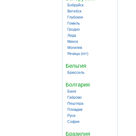
Бобруйск
Витебск
Глубокое
Гомель
Гродно
Лида
Минск
Могилев
Речица (пгт)
Бельгия
Брюссель
Болгария
Баня
Габрово
Пештера
Пловдив
Русе
София
Бразилия