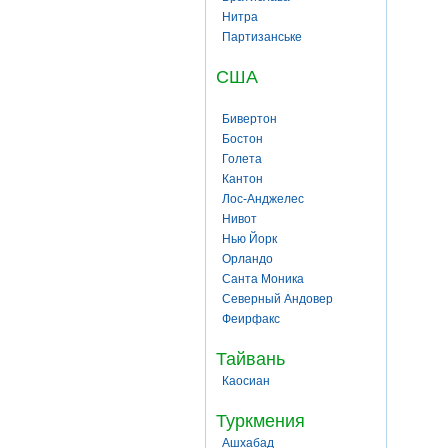
Нитра
Партизанське
США
Бивертон
Бостон
Голета
Кантон
Лос-Анджелес
Нивот
Нью Йорк
Орландо
Санта Моника
Северный Андовер
Феирфакс
Тайвань
Каосиан
Туркмения
Ашхабад