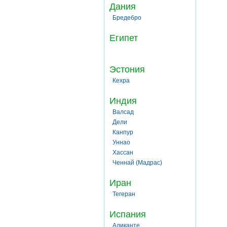
Дания
Бредебро
Египет
Эстония
Кехра
Индия
Валсад
Дели
Канпур
Уннао
Хассан
Ченнай (Мадрас)
Иран
Тегеран
Испания
Аликанте