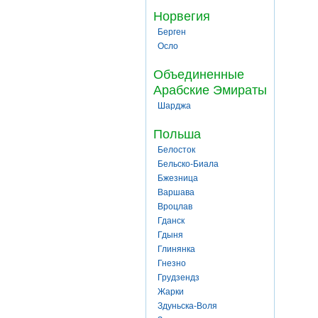
Норвегия
Берген
Осло
Объединенные
Арабские Эмираты
Шарджа
Польша
Белосток
Бельско-Биала
Бжезница
Варшава
Вроцлав
Гданск
Гдыня
Глинянка
Гнезно
Грудзендз
Жарки
Здуньска-Воля