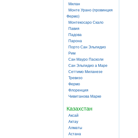
Милан
Монте Урано (провинция
Фермо)
Монтекосаро Скало
Павия
Падова
Парона
Порто Сан Эльпидио
Рим
Сан Мауро Пасколи
Сан Эльпидио а Маре
Сеттимо Миланезе
Тревизо
Фермо
Флоренция
Чивитанова Марке
Казахстан
Аксай
Актау
Алматы
Астана