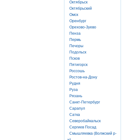
Октябрьск
Октябрьский
Омск
Оренбург
Орехово-Зуево
Пенза
Пермь
Печоры
Подольск
Псков
Пятигорск
Россошь
Ростов-на-Дону
Рудня
Руза
Рязань
Санкт-Петербург
Сарапул
Сатка
Северобайкальск
Сергиев Посад
Смышляевка (Волжский р-
н)