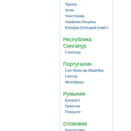
Тарнов
Хелм
Ченстохова
Червёнка-Лещины
Юзефув (Отвоцкий повят)
Республика
Сингапур
Сингапур
Португалия
Сан-Жуан-да-Мадейра
Синтра
Фелгейраш
Румыния
Бухарест
Орэштие
Плоешти
Словакия
Братислава