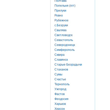
Полтава
Попельня (пгт)
Прилуки
Ровно
Рубежное
с.Безруки
Свалява
Светловодск
Севастополь
Северодонецк
Симферополь
Сквира
Славянск
Старые Безрадычи
Стаханов
Сумы
Счастье
Тернополь
Ужгород
Фастов
Феодосия
Харьков
Херсон