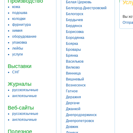
Производство
Усл
Белая Церковь
кожа
Белгород-Днестровский
подошва
Белогорск
Вы хо
колодки
Бердычев
Отпра
фурнитура
Бердянск
химия
Борисовка
оборудование
Бородянка
упаковка
Боярка
лейбы
Бровары
услуги
Брянка
Васильков
Выставки
Вилково
СНГ
Винница
Вишневый
Журналы
Вознесенск
русскоязычные
Гатное
англоязычные
Деражня
Дергачи
Веб-сайты
Джанкой
русскоязычные
Днепродзержинск
англоязычные
Днепропетровск
Довжик
Полезное
Донецк