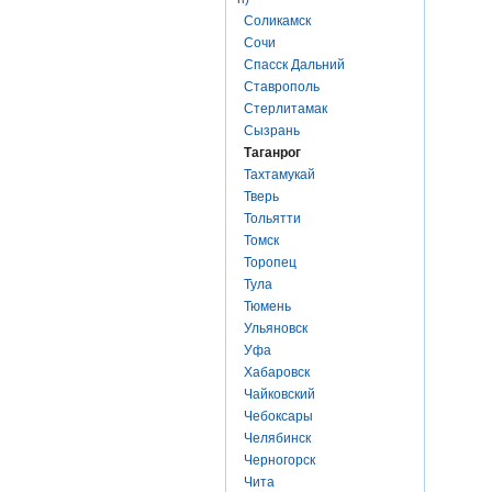
Соликамск
Сочи
Спасск Дальний
Ставрополь
Стерлитамак
Сызрань
Таганрог
Тахтамукай
Тверь
Тольятти
Томск
Торопец
Тула
Тюмень
Ульяновск
Уфа
Хабаровск
Чайковский
Чебоксары
Челябинск
Черногорск
Чита