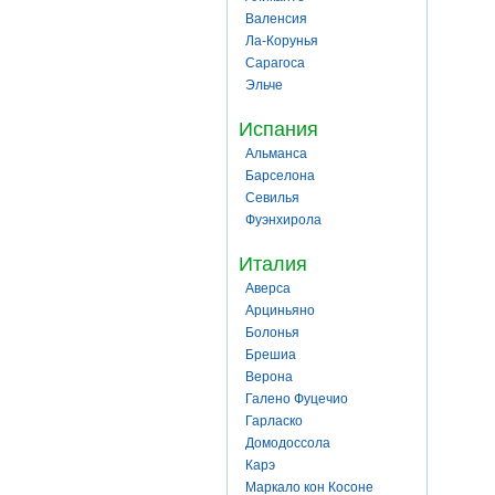
Валенсия
Ла-Корунья
Сарагоса
Эльче
Испания
Альманса
Барселона
Севилья
Фуэнхирола
Италия
Аверса
Арциньяно
Болонья
Брешиа
Верона
Галено Фуцечио
Гарласко
Домодоссола
Карэ
Маркало кон Косоне