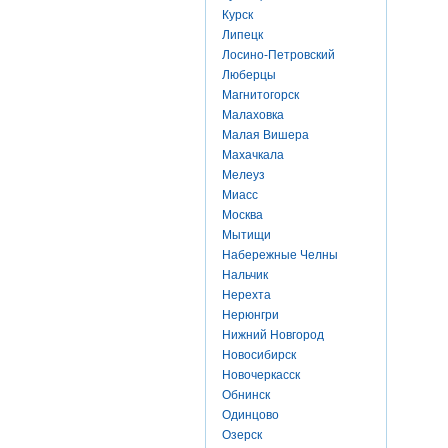
Курск
Липецк
Лосино-Петровский
Люберцы
Магнитогорск
Малаховка
Малая Вишера
Махачкала
Мелеуз
Миасс
Москва
Мытищи
Набережные Челны
Нальчик
Нерехта
Нерюнгри
Нижний Новгород
Новосибирск
Новочеркасск
Обнинск
Одинцово
Озерск