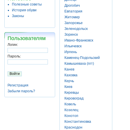
Полезные советы
Дрогобич
История обуви
Евпатория
Законы
Житомир
Запорожье
Зеленодольск
Зоринск
Пользователям
Ивано-Франковск
Логин:
Ильичевск
Ирпень
Пароль:
Каменец-Подольский
Камышеваха (пгт)
Канев
Каховка
Керчь
Регистрация
Киев
Забыли пароль?
Киревцы
Кировоград
Ковель
Козелец
Конотоп
Константиновка
Краснодон