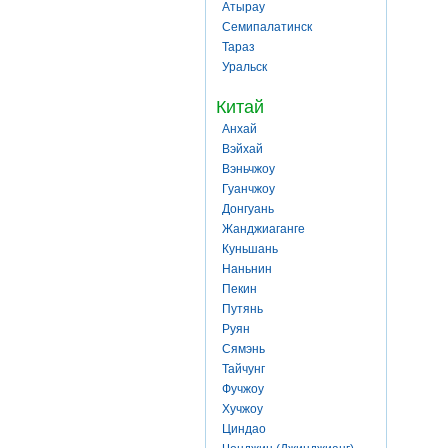
Атырау
Семипалатинск
Тараз
Уральск
Китай
Анхай
Вэйхай
Вэньчжоу
Гуанчжоу
Донгуань
Жанджиаганге
Куньшань
Наньнин
Пекин
Путянь
Руян
Сямэнь
Тайчунг
Фучжоу
Хучжоу
Циндао