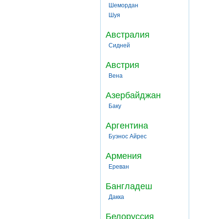
Шемордан
Шуя
Австралия
Сидней
Австрия
Вена
Азербайджан
Баку
Аргентина
Буэнос Айрес
Армения
Ереван
Бангладеш
Дакка
Белоруссия