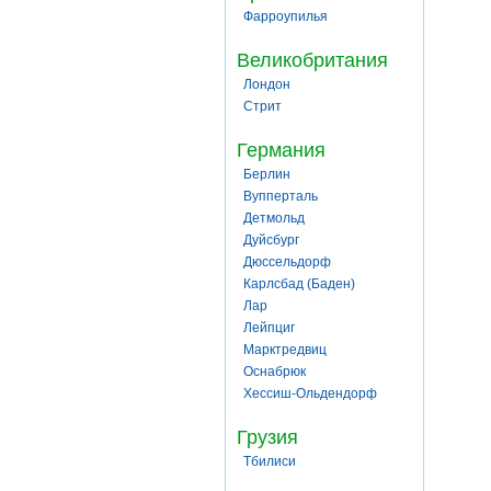
Фарроупилья
Великобритания
Лондон
Стрит
Германия
Берлин
Вупперталь
Детмольд
Дуйсбург
Дюссельдорф
Карлсбад (Баден)
Лар
Лейпциг
Марктредвиц
Оснабрюк
Хессиш-Ольдендорф
Грузия
Тбилиси