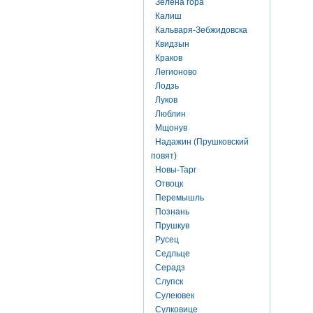
Зелена гора
Калиш
Кальваря-Зебжидовска
Квидзын
Краков
Легионово
Лодзь
Луков
Люблин
Мщонув
Надажин (Прушковский
повят)
Новы-Тарг
Отвоцк
Перемышль
Познань
Прушкув
Русец
Седльце
Серадз
Слупск
Сулеювек
Сулковице