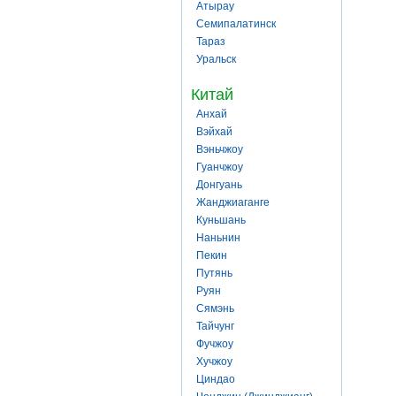
Атырау
Семипалатинск
Тараз
Уральск
Китай
Анхай
Вэйхай
Вэньчжоу
Гуанчжоу
Донгуань
Жанджиаганге
Куньшань
Наньнин
Пекин
Путянь
Руян
Сямэнь
Тайчунг
Фучжоу
Хучжоу
Циндао