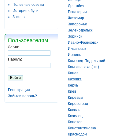
Полезные советы
Дрогобич
История обуви
Евпатория
Законы
Житомир
Запорожье
Зеленодольск
Зоринск
Пользователям
Ивано-Франковск
Логин:
Ильичевск
Ирпень
Пароль:
Каменец-Подольский
Камышеваха (пгт)
Канев
Каховка
Керчь
Регистрация
Киев
Забыли пароль?
Киревцы
Кировоград
Ковель
Козелец
Конотоп
Константиновка
Краснодон