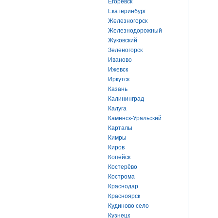
Егоревск
Екатеринбург
Железногорск
Железнодорожный
Жуковский
Зеленогорск
Иваново
Ижевск
Иркутск
Казань
Калининград
Калуга
Каменск-Уральский
Карталы
Кимры
Киров
Копейск
Костерёво
Кострома
Краснодар
Красноярск
Кудиново село
Кузнецк