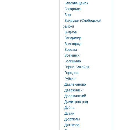
Благовещенск
Богородск
Бор
Вахруши (Слободской
район)
Видное
Владимир
Волгоград
Ворсма
Воткинск
Голицыно
Горно-Алтайск
Городец
Губкин
Давлеканово
Дзержинск
Дзержинский
Димитровград
Дубна
Дуван
Дюртюли
Дятьково