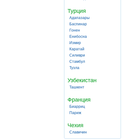
Турция
Адапазары
Баспинар
Гонен
Енибосна
Измир
Каратай
Силиври
Стамбул
Тузла
Узбекистан
Ташкент
Франция
Биарриц
Париж
Чехия
Славичин