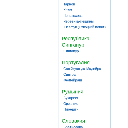
Тарнов
Хелм
Ченстохова
Червёнка-Лещины
Юзефув (Отвоцкий повят)
Республика
Сингапур
Сингапур
Португалия
Сан-Жуан-да-Мадейра
Синтра
Фелгейраш
Румыния
Бухарест
Орэштие
Плоешти
Словакия
Братислава