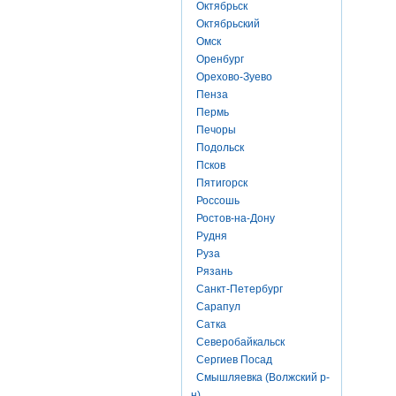
Октябрьск
Октябрьский
Омск
Оренбург
Орехово-Зуево
Пенза
Пермь
Печоры
Подольск
Псков
Пятигорск
Россошь
Ростов-на-Дону
Рудня
Руза
Рязань
Санкт-Петербург
Сарапул
Сатка
Северобайкальск
Сергиев Посад
Смышляевка (Волжский р-
н)