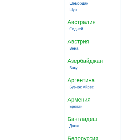
Шемордан
Шуя
Австралия
Сидней
Австрия
Вена
Азербайджан
Баку
Аргентина
Буэнос Айрес
Армения
Ереван
Бангладеш
Дакка
Белоруссия