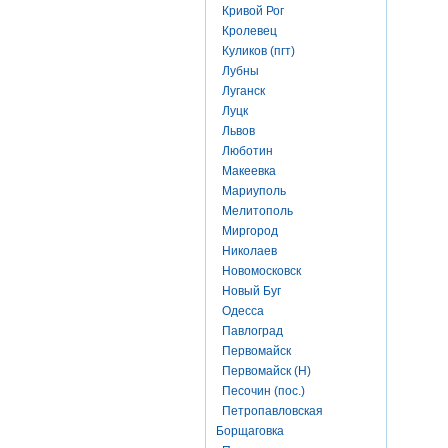
Кривой Рог
Кролевец
Куликов (пгт)
Лубны
Луганск
Луцк
Львов
Люботин
Макеевка
Мариуполь
Мелитополь
Миргород
Николаев
Новомосковск
Новый Буг
Одесса
Павлоград
Первомайск
Первомайск (Н)
Песочин (пос.)
Петропавловская
Борщаговка