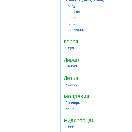
Чонджин (Джинджианг)
Чэнду
Шаньтоу
Шаосин
Шиши
Шэньчжень
Корея
Сеул
Ливан
Бейрут
Литва
Каунас
Молдавия
Бендеры
Кишинев
Нидерланды
Соест