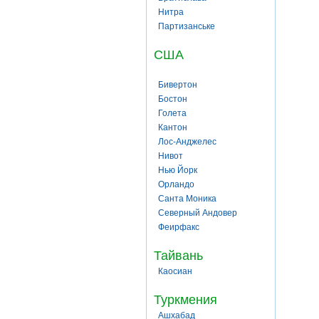
Нитра
Партизанське
США
Бивертон
Бостон
Голета
Кантон
Лос-Анджелес
Нивот
Нью Йорк
Орландо
Санта Моника
Северный Андовер
Феирфакс
Тайвань
Каосиан
Туркмения
Ашхабад