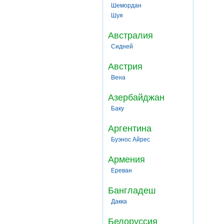
Шемордан
Шуя
Австралия
Сидней
Австрия
Вена
Азербайджан
Баку
Аргентина
Буэнос Айрес
Армения
Ереван
Бангладеш
Дакка
Белоруссия