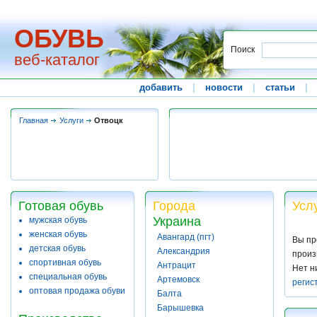
ОБУВЬ
Поиск
веб-каталог
добавить
|
новости
|
статьи
|
Главная
Услуги
Отвоцк
Готовая обувь
Города
Усл
Украина
мужская обувь
женская обувь
Авангард (пгт)
Вы пр
детская обувь
Александрия
произ
спортивная обувь
Антрацит
Нет н
специальная обувь
Артемовск
регис
оптовая продажа обуви
Балта
Барышевка