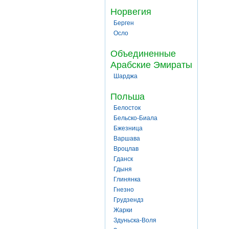
Норвегия
Берген
Осло
Объединенные
Арабские Эмираты
Шарджа
Польша
Белосток
Бельско-Биала
Бжезница
Варшава
Вроцлав
Гданск
Гдыня
Глинянка
Гнезно
Грудзендз
Жарки
Здуньска-Воля