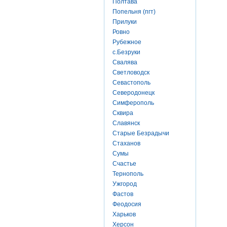
Полтава
Попельня (пгт)
Прилуки
Ровно
Рубежное
с.Безруки
Свалява
Светловодск
Севастополь
Северодонецк
Симферополь
Сквира
Славянск
Старые Безрадычи
Стаханов
Сумы
Счастье
Тернополь
Ужгород
Фастов
Феодосия
Харьков
Херсон