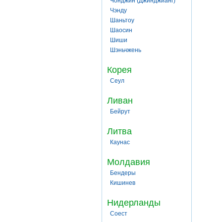
Чонджин (Джинджианг)
Чэнду
Шаньтоу
Шаосин
Шиши
Шэньчжень
Корея
Сеул
Ливан
Бейрут
Литва
Каунас
Молдавия
Бендеры
Кишинев
Нидерланды
Соест