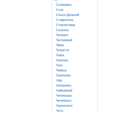
Соликамск
Сочи
Спасск Дальний
Ставрополь
Стерлитамак
Сызрань
Таганрог
Тахтамукай
Тверь
Тольятти
Томск
Торопец
Тула
Тюмень
Ульяновск
Уфа
Хабаровск
Чайковский
Чебоксары
Челябинск
Черногорск
Чита