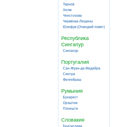
Тарнов
Хелм
Ченстохова
Червёнка-Лещины
Юзефув (Отвоцкий повят)
Республика
Сингапур
Сингапур
Португалия
Сан-Жуан-да-Мадейра
Синтра
Фелгейраш
Румыния
Бухарест
Орэштие
Плоешти
Словакия
Братислава