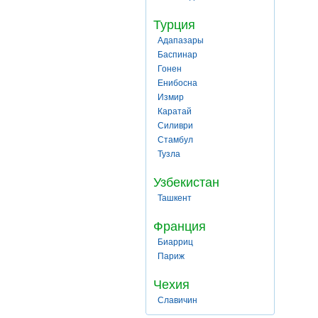
Турция
Адапазары
Баспинар
Гонен
Енибосна
Измир
Каратай
Силиври
Стамбул
Тузла
Узбекистан
Ташкент
Франция
Биарриц
Париж
Чехия
Славичин