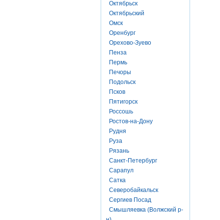
Октябрьск
Октябрьский
Омск
Оренбург
Орехово-Зуево
Пенза
Пермь
Печоры
Подольск
Псков
Пятигорск
Россошь
Ростов-на-Дону
Рудня
Руза
Рязань
Санкт-Петербург
Сарапул
Сатка
Северобайкальск
Сергиев Посад
Смышляевка (Волжский р-
н)