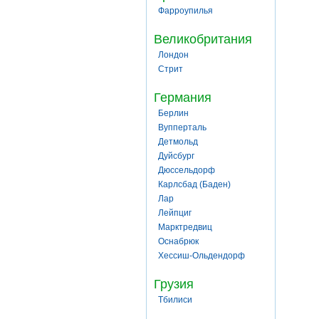
Фарроупилья
Великобритания
Лондон
Стрит
Германия
Берлин
Вупперталь
Детмольд
Дуйсбург
Дюссельдорф
Карлсбад (Баден)
Лар
Лейпциг
Марктредвиц
Оснабрюк
Хессиш-Ольдендорф
Грузия
Тбилиси