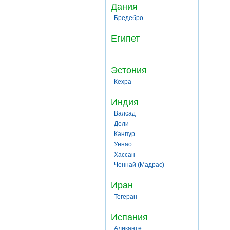
Дания
Бредебро
Египет
Эстония
Кехра
Индия
Валсад
Дели
Канпур
Уннао
Хассан
Ченнай (Мадрас)
Иран
Тегеран
Испания
Аликанте