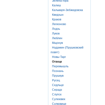
Зелена гора
Калиш
Кальваря-Зебжидовска
Квидзын
Краков
Легионово
Лодзь
Луков
Люблин
Мщонув
Надажин (Прушковский
повят)
Новы-Тарг
Отвоцк
Перемышль
Познань
Прушкув
Русец
Седльце
Серадз
Слупск
Сулеювек
Сулковице