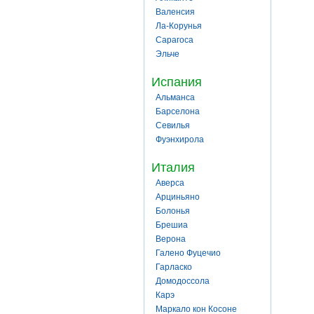
Валенсия
Ла-Корунья
Сарагоса
Эльче
Испания
Альманса
Барселона
Севилья
Фуэнхирола
Италия
Аверса
Арциньяно
Болонья
Брешиа
Верона
Галено Фуцечио
Гарласко
Домодоссола
Карэ
Маркало кон Косоне