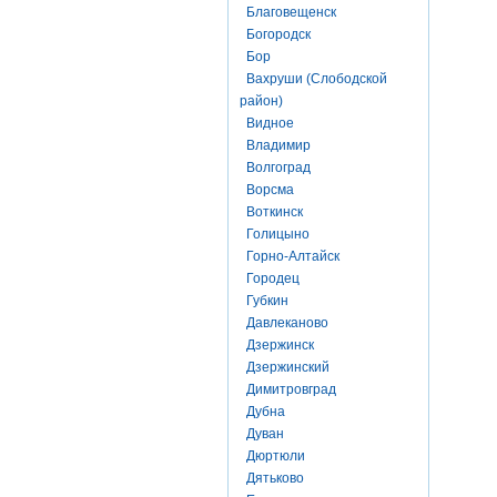
Благовещенск
Богородск
Бор
Вахруши (Слободской
район)
Видное
Владимир
Волгоград
Ворсма
Воткинск
Голицыно
Горно-Алтайск
Городец
Губкин
Давлеканово
Дзержинск
Дзержинский
Димитровград
Дубна
Дуван
Дюртюли
Дятьково