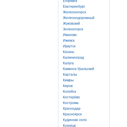
Егоревск
Екатеринбург
Железногорск
Железнодорожный
Жуковский
Зеленогорск
Иваново
Ижевск
Иркутск
Казань
Калининград
Калуга
Каменск-Уральский
Карталы
Кимры
Киров
Копейск
Костерёво
Кострома
Краснодар
Красноярск
Кудиново село
Кузнецк