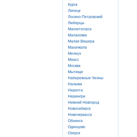
Курск
Липецк
Лосино-Петровский
Люберцы
Магнитогорск
Малаховка
Малая Вишера
Махачкала
Мелеуз
Миасс
Москва
Мытищи
Набережные Челны
Нальчик
Нерехта
Нерюнгри
Нижний Новгород
Новосибирск
Новочеркасск
Обнинск
Одинцово
Озерск