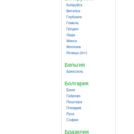
Бобруйск
Витебск
Глубокое
Гомель
Гродно
Лида
Минск
Могилев
Речица (пгт)
Бельгия
Брюссель
Болгария
Баня
Габрово
Пештера
Пловдив
Русе
София
Бразилия