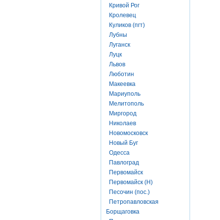
Кривой Рог
Кролевец
Куликов (пгт)
Лубны
Луганск
Луцк
Львов
Люботин
Макеевка
Мариуполь
Мелитополь
Миргород
Николаев
Новомосковск
Новый Буг
Одесса
Павлоград
Первомайск
Первомайск (Н)
Песочин (пос.)
Петропавловская
Борщаговка