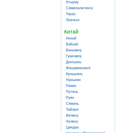
Атырау
Семипалатинск
Тараз
Уральск
Китай
Анхай
Вэйхай
Вэньчжоу
Гуанчжоу
Донгуань
Жанджиаганге
Куньшань
Наньнин
Пекин
Путянь
Руян
Сямэнь
Тайчунг
Фучжоу
Хучжоу
Циндао