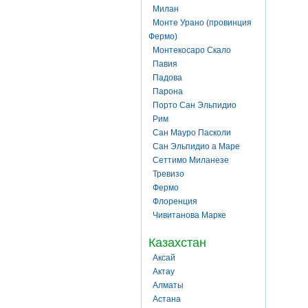
Милан
Монте Урано (провинция
Фермо)
Монтекосаро Скало
Павия
Падова
Парона
Порто Сан Эльпидио
Рим
Сан Мауро Пасколи
Сан Эльпидио а Маре
Сеттимо Миланезе
Тревизо
Фермо
Флоренция
Чивитанова Марке
Казахстан
Аксай
Актау
Алматы
Астана