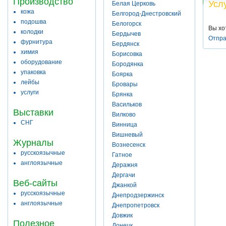
Производство
Усл
Белая Церковь
кожа
Белгород-Днестровский
подошва
Белогорск
Вы хо
колодки
Бердычев
Отпра
фурнитура
Бердянск
химия
Борисовка
оборудование
Бородянка
упаковка
Боярка
лейбы
Бровары
услуги
Брянка
Васильков
Выставки
Вилково
СНГ
Винница
Вишневый
Журналы
Вознесенск
русскоязычные
Гатное
англоязычные
Деражня
Дергачи
Веб-сайты
Джанкой
русскоязычные
Днепродзержинск
англоязычные
Днепропетровск
Довжик
Полезное
Донецк