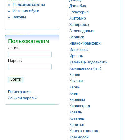
Полезные советы
Дрогобич
История обуви
Евпатория
Законы
Житомир
Запорожье
Зеленодольск
Зоринск
Пользователям
Ивано-Франковск
Логин:
Ильичевск
Ирпень
Пароль:
Каменец-Подольский
Камышеваха (пгт)
Канев
Каховка
Керчь
Регистрация
Киев
Забыли пароль?
Киревцы
Кировоград
Ковель
Козелец
Конотоп
Константиновка
Краснодон