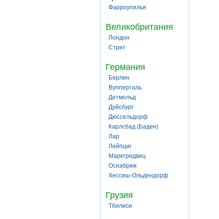
Фарроупилья
Великобритания
Лондон
Стрит
Германия
Берлин
Вупперталь
Детмольд
Дуйсбург
Дюссельдорф
Карлсбад (Баден)
Лар
Лейпциг
Марктредвиц
Оснабрюк
Хессиш-Ольдендорф
Грузия
Тбилиси