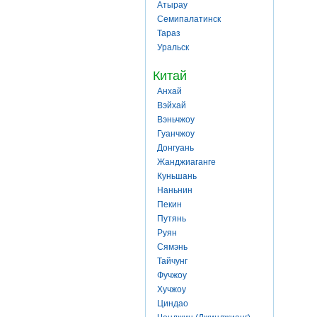
Атырау
Семипалатинск
Тараз
Уральск
Китай
Анхай
Вэйхай
Вэньчжоу
Гуанчжоу
Донгуань
Жанджиаганге
Куньшань
Наньнин
Пекин
Путянь
Руян
Сямэнь
Тайчунг
Фучжоу
Хучжоу
Циндао