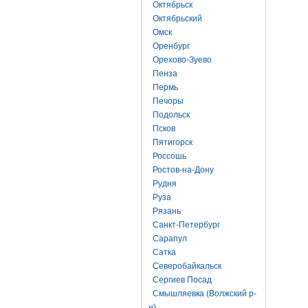
Октябрьск
Октябрьский
Омск
Оренбург
Орехово-Зуево
Пенза
Пермь
Печоры
Подольск
Псков
Пятигорск
Россошь
Ростов-на-Дону
Рудня
Руза
Рязань
Санкт-Петербург
Сарапул
Сатка
Северобайкальск
Сергиев Посад
Смышляевка (Волжский р-
н)