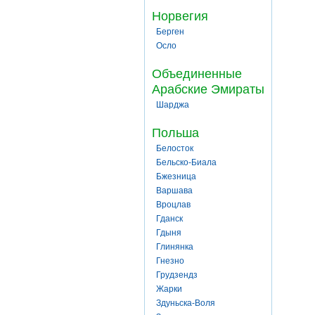
Норвегия
Берген
Осло
Объединенные
Арабские Эмираты
Шарджа
Польша
Белосток
Бельско-Биала
Бжезница
Варшава
Вроцлав
Гданск
Гдыня
Глинянка
Гнезно
Грудзендз
Жарки
Здуньска-Воля