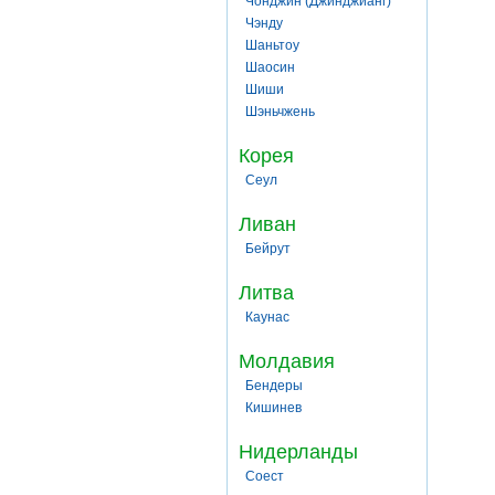
Чонджин (Джинджианг)
Чэнду
Шаньтоу
Шаосин
Шиши
Шэньчжень
Корея
Сеул
Ливан
Бейрут
Литва
Каунас
Молдавия
Бендеры
Кишинев
Нидерланды
Соест