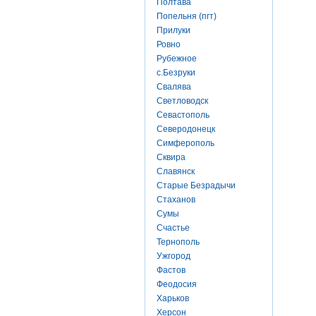
Полтава
Попельня (пгт)
Прилуки
Ровно
Рубежное
с.Безруки
Свалява
Светловодск
Севастополь
Северодонецк
Симферополь
Сквира
Славянск
Старые Безрадычи
Стаханов
Сумы
Счастье
Тернополь
Ужгород
Фастов
Феодосия
Харьков
Херсон