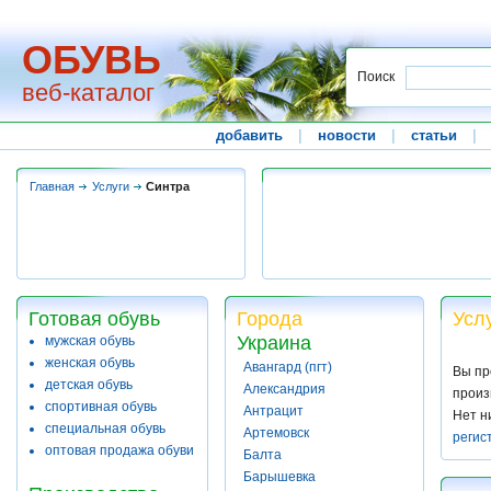
ОБУВЬ
Поиск
веб-каталог
добавить
|
новости
|
статьи
|
Главная
Услуги
Синтра
Готовая обувь
Города
Усл
Украина
мужская обувь
женская обувь
Авангард (пгт)
Вы пр
детская обувь
Александрия
произ
спортивная обувь
Антрацит
Нет н
специальная обувь
Артемовск
регис
оптовая продажа обуви
Балта
Барышевка