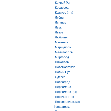
Кривой Рог
Кролевец
Куликов (пгт)
Лубны
Луганск
Луцк
Львов
Люботин
Макеевка
Мариуполь
Мелитополь
Миргород
Николаев
Новомосковск
Новый Буг
Одесса
Павлоград
Первомайск
Первомайск (Н)
Песочин (пос.)
Петропавловская
Борщаговка