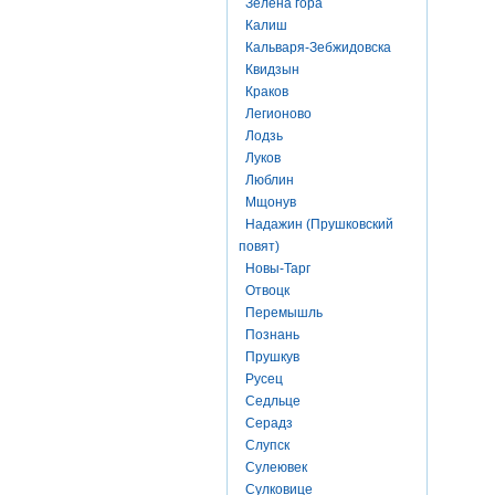
Зелена гора
Калиш
Кальваря-Зебжидовска
Квидзын
Краков
Легионово
Лодзь
Луков
Люблин
Мщонув
Надажин (Прушковский
повят)
Новы-Тарг
Отвоцк
Перемышль
Познань
Прушкув
Русец
Седльце
Серадз
Слупск
Сулеювек
Сулковице