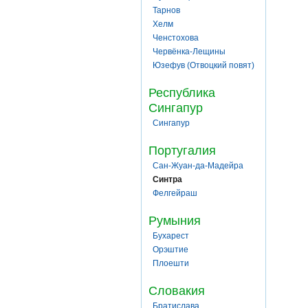
Тарнов
Хелм
Ченстохова
Червёнка-Лещины
Юзефув (Отвоцкий повят)
Республика
Сингапур
Сингапур
Португалия
Сан-Жуан-да-Мадейра
Синтра
Фелгейраш
Румыния
Бухарест
Орэштие
Плоешти
Словакия
Братислава