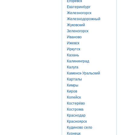
Егоревск
Екатеринбург
Железногорск
Железнодорожный
Жуковский
Зеленогорск
Иваново
Ижевск
Иркутск
Казань
Калининград
Калуга
Каменск-Уральский
Карталы
Кимры
Киров
Копейск
Костерёво
Кострома
Краснодар
Красноярск
Кудиново село
Кузнецк