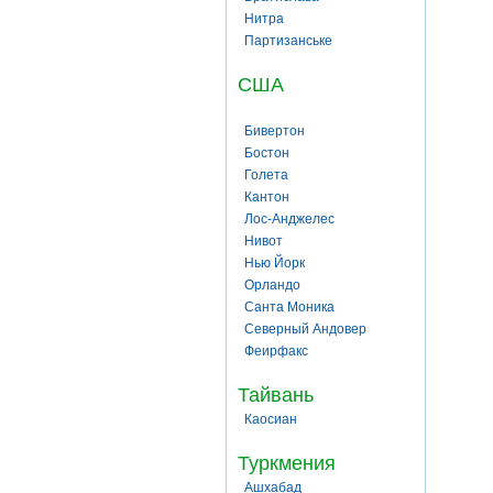
Нитра
Партизанське
США
Бивертон
Бостон
Голета
Кантон
Лос-Анджелес
Нивот
Нью Йорк
Орландо
Санта Моника
Северный Андовер
Феирфакс
Тайвань
Каосиан
Туркмения
Ашхабад