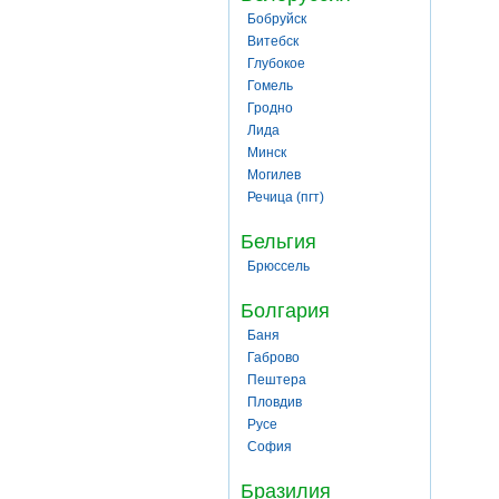
Бобруйск
Витебск
Глубокое
Гомель
Гродно
Лида
Минск
Могилев
Речица (пгт)
Бельгия
Брюссель
Болгария
Баня
Габрово
Пештера
Пловдив
Русе
София
Бразилия