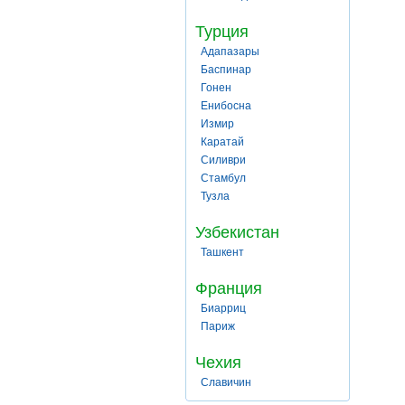
Турция
Адапазары
Баспинар
Гонен
Енибосна
Измир
Каратай
Силиври
Стамбул
Тузла
Узбекистан
Ташкент
Франция
Биарриц
Париж
Чехия
Славичин