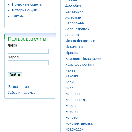
Полезные советы
Дрогобич
История обуви
Евпатория
Законы
Житомир
Запорожье
Зеленодольск
Зоринск
Пользователям
Ивано-Франковск
Логин:
Ильичевск
Ирпень
Пароль:
Каменец-Подольский
Камышеваха (пгт)
Канев
Каховка
Керчь
Регистрация
Киев
Забыли пароль?
Киревцы
Кировоград
Ковель
Козелец
Конотоп
Константиновка
Краснодон