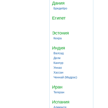
Дания
Бредебро
Египет
Эстония
Кехра
Индия
Валсад
Дели
Канпур
Уннао
Хассан
Ченнай (Мадрас)
Иран
Тегеран
Испания
Аликанте