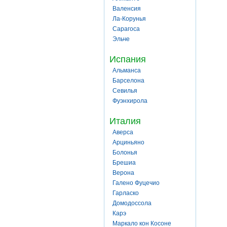
Валенсия
Ла-Корунья
Сарагоса
Эльче
Испания
Альманса
Барселона
Севилья
Фуэнхирола
Италия
Аверса
Арциньяно
Болонья
Брешиа
Верона
Галено Фуцечио
Гарласко
Домодоссола
Карэ
Маркало кон Косоне