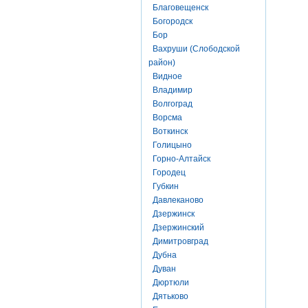
Благовещенск
Богородск
Бор
Вахруши (Слободской
район)
Видное
Владимир
Волгоград
Ворсма
Воткинск
Голицыно
Горно-Алтайск
Городец
Губкин
Давлеканово
Дзержинск
Дзержинский
Димитровград
Дубна
Дуван
Дюртюли
Дятьково