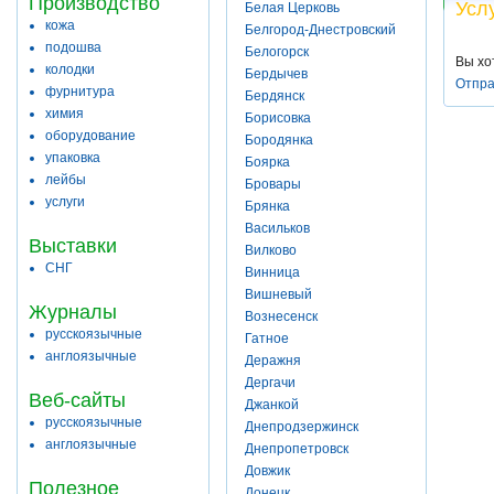
Производство
Усл
Белая Церковь
кожа
Белгород-Днестровский
подошва
Белогорск
Вы хо
колодки
Бердычев
Отпра
фурнитура
Бердянск
химия
Борисовка
оборудование
Бородянка
упаковка
Боярка
лейбы
Бровары
услуги
Брянка
Васильков
Выставки
Вилково
СНГ
Винница
Вишневый
Журналы
Вознесенск
русскоязычные
Гатное
англоязычные
Деражня
Дергачи
Веб-сайты
Джанкой
русскоязычные
Днепродзержинск
англоязычные
Днепропетровск
Довжик
Полезное
Донецк