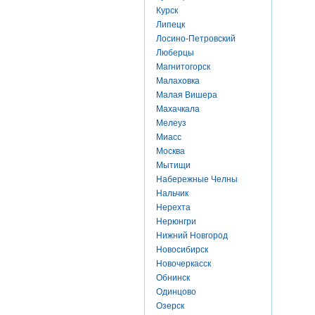
Курск
Липецк
Лосино-Петровский
Люберцы
Магнитогорск
Малаховка
Малая Вишера
Махачкала
Мелеуз
Миасс
Москва
Мытищи
Набережные Челны
Нальчик
Нерехта
Нерюнгри
Нижний Новгород
Новосибирск
Новочеркасск
Обнинск
Одинцово
Озерск