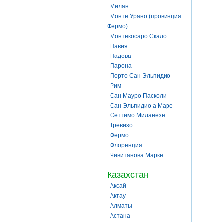
Милан
Монте Урано (провинция
Фермо)
Монтекосаро Скало
Павия
Падова
Парона
Порто Сан Эльпидио
Рим
Сан Мауро Пасколи
Сан Эльпидио а Маре
Сеттимо Миланезе
Тревизо
Фермо
Флоренция
Чивитанова Марке
Казахстан
Аксай
Актау
Алматы
Астана