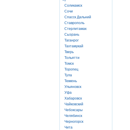
Соликамск
Сочи
Спасск Дальний
Ставрополь
Стерлитамак
Сызрань
Таганрог
Тахтамукай
Тверь
Тольятти
Томск
Торопец
Тула
Тюмень
Ульяновск
Уфа
Хабаровск
Чайковский
Чебоксары
Челябинск
Черногорск
Чита