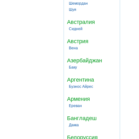
Шемордан
Шуя
Австралия
Сидней
Австрия
Вена
Азербайджан
Баку
Аргентина
Буэнос Айрес
Армения
Ереван
Бангладеш
Дакка
Белоруссия