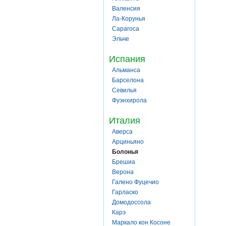
Валенсия
Ла-Корунья
Сарагоса
Эльче
Испания
Альманса
Барселона
Севилья
Фуэнхирола
Италия
Аверса
Арциньяно
Болонья
Брешиа
Верона
Галено Фуцечио
Гарласко
Домодоссола
Карэ
Маркало кон Косоне