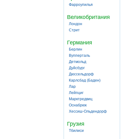
Фарроупилья
Великобритания
Лондон
Стрит
Германия
Берлин
Вупперталь
Детмольд
Дуйсбург
Дюссельдорф
Карлсбад (Баден)
Лар
Лейпциг
Марктредвиц
Оснабрюк
Хессиш-Ольдендорф
Грузия
Тбилиси