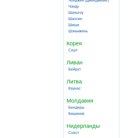
Чонджин (Джинджианг)
Чэнду
Шаньтоу
Шаосин
Шиши
Шэньчжень
Корея
Сеул
Ливан
Бейрут
Литва
Каунас
Молдавия
Бендеры
Кишинев
Нидерланды
Соест