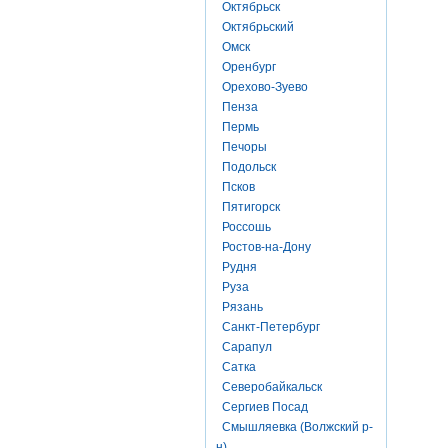
Октябрьск
Октябрьский
Омск
Оренбург
Орехово-Зуево
Пенза
Пермь
Печоры
Подольск
Псков
Пятигорск
Россошь
Ростов-на-Дону
Рудня
Руза
Рязань
Санкт-Петербург
Сарапул
Сатка
Северобайкальск
Сергиев Посад
Смышляевка (Волжский р-
н)