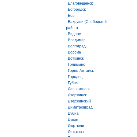
Благовещенск
Богородск
Бор
Вахруши (Слободской
район)
Видное
Владимир
Волгоград
Ворсма
Воткинск
Голицыно
Горно-Алтайск
Городец
Губкин
Давлеканово
Дзержинск
Дзержинский
Димитровград
Дубна
Дуван
Дюртюли
Дятьково