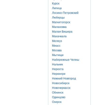
Курск
Липецк
Лосино-Петровский
Люберцы
Магнитогорск
Малаховка
Малая Вишера
Махачкала
Мелеуз
Миасс
Москва
Мытищи
Набережные Челны
Нальчик
Нерехта
Нерюнгри
Нижний Новгород
Новосибирск
Новочеркасск
Обнинск
Одинцово
Озерск