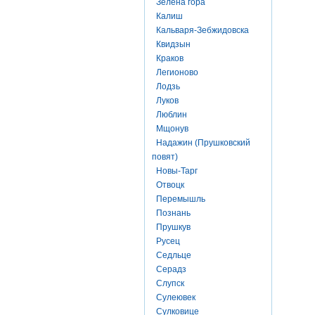
Зелена гора
Калиш
Кальваря-Зебжидовска
Квидзын
Краков
Легионово
Лодзь
Луков
Люблин
Мщонув
Надажин (Прушковский
повят)
Новы-Тарг
Отвоцк
Перемышль
Познань
Прушкув
Русец
Седльце
Серадз
Слупск
Сулеювек
Сулковице