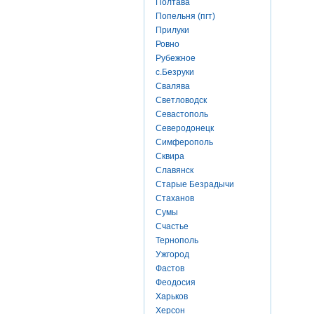
Полтава
Попельня (пгт)
Прилуки
Ровно
Рубежное
с.Безруки
Свалява
Светловодск
Севастополь
Северодонецк
Симферополь
Сквира
Славянск
Старые Безрадычи
Стаханов
Сумы
Счастье
Тернополь
Ужгород
Фастов
Феодосия
Харьков
Херсон