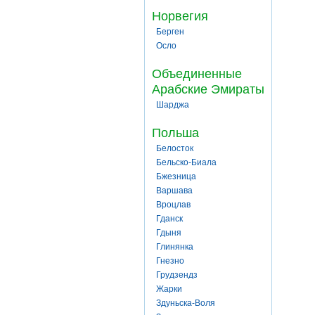
Норвегия
Берген
Осло
Объединенные
Арабские Эмираты
Шарджа
Польша
Белосток
Бельско-Биала
Бжезница
Варшава
Вроцлав
Гданск
Гдыня
Глинянка
Гнезно
Грудзендз
Жарки
Здуньска-Воля