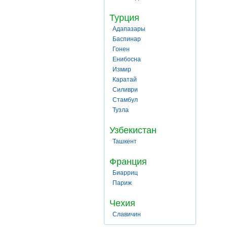
Турция
Адапазары
Баспинар
Гонен
Енибосна
Измир
Каратай
Силиври
Стамбул
Тузла
Узбекистан
Ташкент
Франция
Биарриц
Париж
Чехия
Славичин