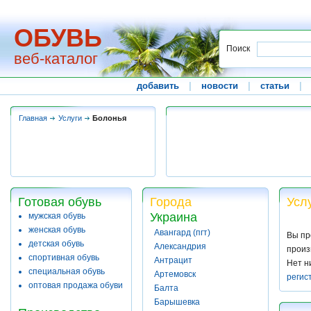
ОБУВЬ
Поиск
веб-каталог
добавить
|
новости
|
статьи
|
Главная
Услуги
Болонья
Готовая обувь
Города
Усл
Украина
мужская обувь
женская обувь
Авангард (пгт)
Вы пр
детская обувь
Александрия
произ
спортивная обувь
Антрацит
Нет н
специальная обувь
Артемовск
регис
оптовая продажа обуви
Балта
Барышевка