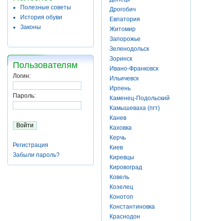
Полезные советы
Дрогобич
История обуви
Евпатория
Законы
Житомир
Запорожье
Зеленодольск
Зоринск
Пользователям
Ивано-Франковск
Логин:
Ильичевск
Ирпень
Пароль:
Каменец-Подольский
Камышеваха (пгт)
Канев
Каховка
Керчь
Регистрация
Киев
Забыли пароль?
Киревцы
Кировоград
Ковель
Козелец
Конотоп
Константиновка
Краснодон