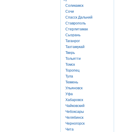
Соликамск
Сочи
Спасск Дальний
Ставрополь
Стерлитамак
Сызрань
Таганрог
Тахтамукай
Тверь
Тольятти
Томск
Торопец
Тула
Тюмень
Ульяновск
Уфа
Хабаровск
Чайковский
Чебоксары
Челябинск
Черногорск
Чита