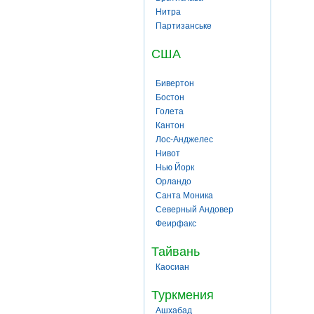
Нитра
Партизанське
США
Бивертон
Бостон
Голета
Кантон
Лос-Анджелес
Нивот
Нью Йорк
Орландо
Санта Моника
Северный Андовер
Феирфакс
Тайвань
Каосиан
Туркмения
Ашхабад