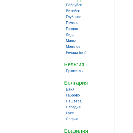
Бобруйск
Витебск
Глубокое
Гомель
Гродно
Лида
Минск
Могилев
Речица (пгт)
Бельгия
Брюссель
Болгария
Баня
Габрово
Пештера
Пловдив
Русе
София
Бразилия