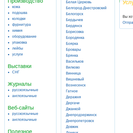
Производство
Усл
Белая Церковь
кожа
Белгород-Днестровский
подошва
Белогорск
Вы хо
колодки
Бердычев
Отпра
фурнитура
Бердянск
химия
Борисовка
оборудование
Бородянка
упаковка
Боярка
лейбы
Бровары
услуги
Брянка
Васильков
Выставки
Вилково
СНГ
Винница
Вишневый
Журналы
Вознесенск
русскоязычные
Гатное
англоязычные
Деражня
Дергачи
Веб-сайты
Джанкой
русскоязычные
Днепродзержинск
англоязычные
Днепропетровск
Довжик
Полезное
Донецк