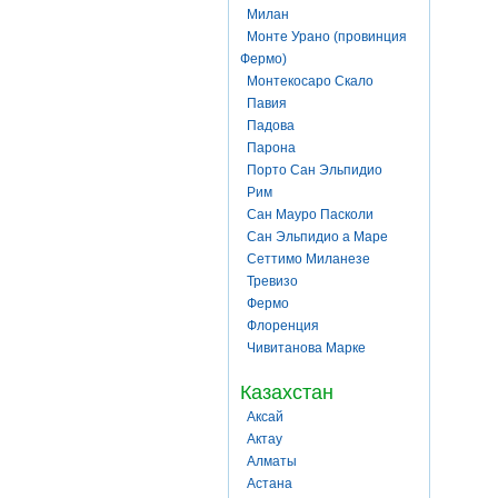
Милан
Монте Урано (провинция
Фермо)
Монтекосаро Скало
Павия
Падова
Парона
Порто Сан Эльпидио
Рим
Сан Мауро Пасколи
Сан Эльпидио а Маре
Сеттимо Миланезе
Тревизо
Фермо
Флоренция
Чивитанова Марке
Казахстан
Аксай
Актау
Алматы
Астана