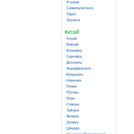
Атырау
Семипалатинск
Тараз
Уральск
Китай
Анхай
Вэйхай
Вэньчжоу
Гуанчжоу
Донгуань
Жанджиаганге
Куньшань
Наньнин
Пекин
Путянь
Руян
Сямэнь
Тайчунг
Фучжоу
Хучжоу
Циндао