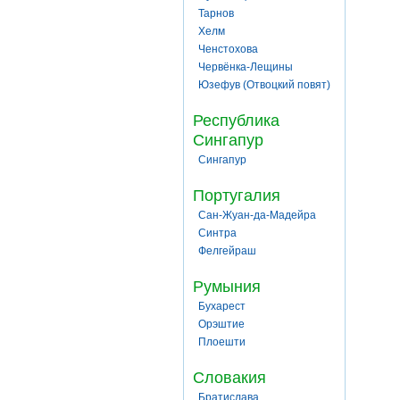
Тарнов
Хелм
Ченстохова
Червёнка-Лещины
Юзефув (Отвоцкий повят)
Республика
Сингапур
Сингапур
Португалия
Сан-Жуан-да-Мадейра
Синтра
Фелгейраш
Румыния
Бухарест
Орэштие
Плоешти
Словакия
Братислава