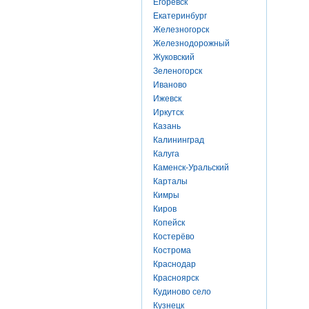
Егоревск
Екатеринбург
Железногорск
Железнодорожный
Жуковский
Зеленогорск
Иваново
Ижевск
Иркутск
Казань
Калининград
Калуга
Каменск-Уральский
Карталы
Кимры
Киров
Копейск
Костерёво
Кострома
Краснодар
Красноярск
Кудиново село
Кузнецк