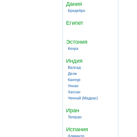
Дания
Бредебро
Египет
Эстония
Кехра
Индия
Валсад
Дели
Канпур
Уннао
Хассан
Ченнай (Мадрас)
Иран
Тегеран
Испания
Аликанте