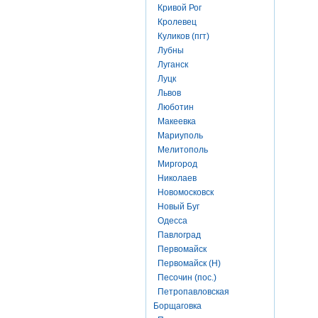
Кривой Рог
Кролевец
Куликов (пгт)
Лубны
Луганск
Луцк
Львов
Люботин
Макеевка
Мариуполь
Мелитополь
Миргород
Николаев
Новомосковск
Новый Буг
Одесса
Павлоград
Первомайск
Первомайск (Н)
Песочин (пос.)
Петропавловская
Борщаговка