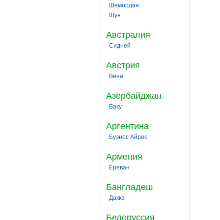
Шемордан
Шуя
Австралия
Сидней
Австрия
Вена
Азербайджан
Баку
Аргентина
Буэнос Айрес
Армения
Ереван
Бангладеш
Дакка
Белоруссия