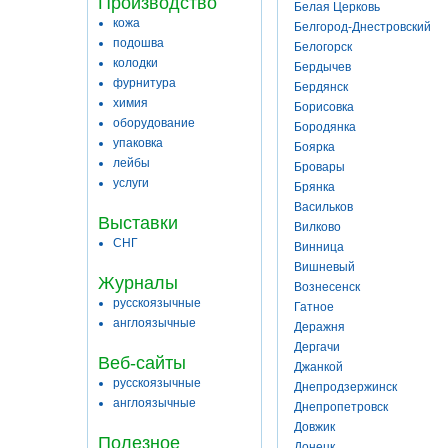
Производство
Белая Церковь
кожа
Белгород-Днестровский
подошва
Белогорск
колодки
Бердычев
фурнитура
Бердянск
химия
Борисовка
оборудование
Бородянка
упаковка
Боярка
лейбы
Бровары
услуги
Брянка
Васильков
Выставки
Вилково
СНГ
Винница
Вишневый
Журналы
Вознесенск
русскоязычные
Гатное
англоязычные
Деражня
Дергачи
Веб-сайты
Джанкой
русскоязычные
Днепродзержинск
англоязычные
Днепропетровск
Довжик
Полезное
Донецк