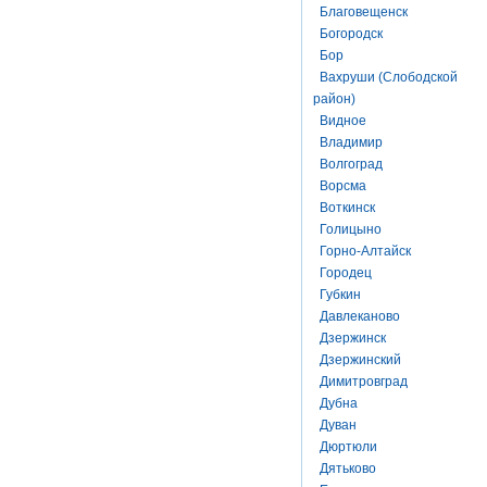
Благовещенск
Богородск
Бор
Вахруши (Слободской
район)
Видное
Владимир
Волгоград
Ворсма
Воткинск
Голицыно
Горно-Алтайск
Городец
Губкин
Давлеканово
Дзержинск
Дзержинский
Димитровград
Дубна
Дуван
Дюртюли
Дятьково