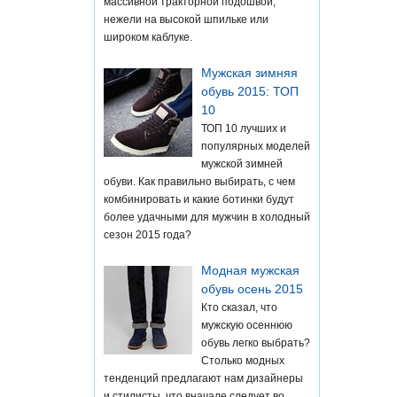
массивной тракторной подошвой,
нежели на высокой шпильке или
широком каблуке.
Мужская зимняя
обувь 2015: ТОП
10
ТОП 10 лучших и
популярных моделей
мужской зимней
обуви. Как правильно выбирать, с чем
комбинировать и какие ботинки будут
более удачными для мужчин в холодный
сезон 2015 года?
Модная мужская
обувь осень 2015
Кто сказал, что
мужскую осеннюю
обувь легко выбрать?
Столько модных
тенденций предлагают нам дизайнеры
и стилисты, что вначале следует во