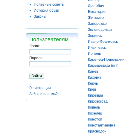
Полезные советы
Дрогобич
История обуви
Евпатория
Законы
Житомир
Запорожье
Зеленодольск
Зоринск
Пользователям
Ивано-Франковск
Логин:
Ильичевск
Ирпень
Пароль:
Каменец-Подольский
Камышеваха (пгт)
Канев
Каховка
Керчь
Регистрация
Киев
Забыли пароль?
Киревцы
Кировоград
Ковель
Козелец
Конотоп
Константиновка
Краснодон