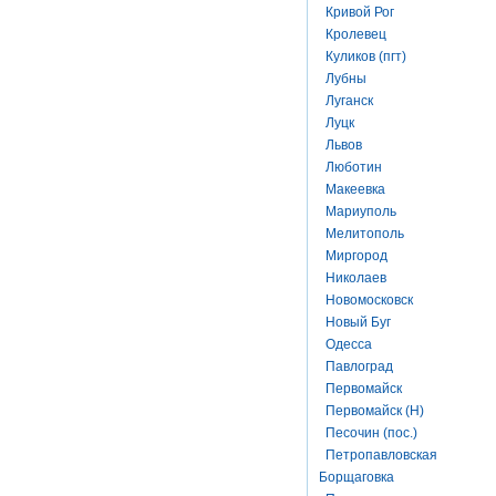
Кривой Рог
Кролевец
Куликов (пгт)
Лубны
Луганск
Луцк
Львов
Люботин
Макеевка
Мариуполь
Мелитополь
Миргород
Николаев
Новомосковск
Новый Буг
Одесса
Павлоград
Первомайск
Первомайск (Н)
Песочин (пос.)
Петропавловская
Борщаговка