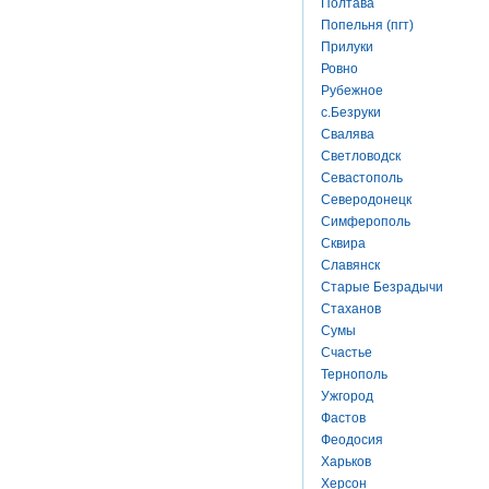
Полтава
Попельня (пгт)
Прилуки
Ровно
Рубежное
с.Безруки
Свалява
Светловодск
Севастополь
Северодонецк
Симферополь
Сквира
Славянск
Старые Безрадычи
Стаханов
Сумы
Счастье
Тернополь
Ужгород
Фастов
Феодосия
Харьков
Херсон