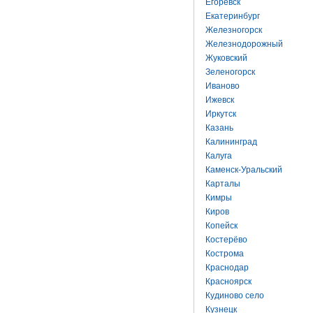
Егоревск
Екатеринбург
Железногорск
Железнодорожный
Жуковский
Зеленогорск
Иваново
Ижевск
Иркутск
Казань
Калининград
Калуга
Каменск-Уральский
Карталы
Кимры
Киров
Копейск
Костерёво
Кострома
Краснодар
Красноярск
Кудиново село
Кузнецк