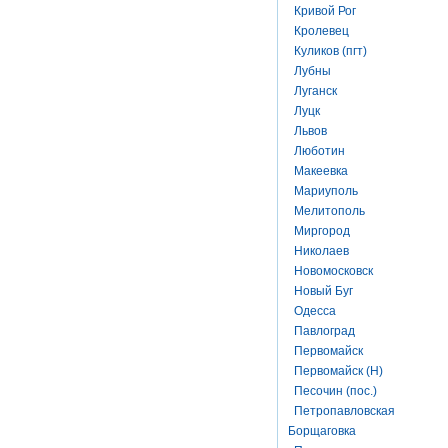
Кривой Рог
Кролевец
Куликов (пгт)
Лубны
Луганск
Луцк
Львов
Люботин
Макеевка
Мариуполь
Мелитополь
Миргород
Николаев
Новомосковск
Новый Буг
Одесса
Павлоград
Первомайск
Первомайск (Н)
Песочин (пос.)
Петропавловская
Борщаговка