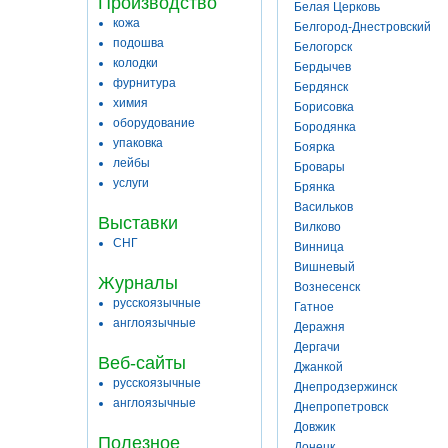
Производство
Белая Церковь
кожа
Белгород-Днестровский
подошва
Белогорск
колодки
Бердычев
фурнитура
Бердянск
химия
Борисовка
оборудование
Бородянка
упаковка
Боярка
лейбы
Бровары
услуги
Брянка
Васильков
Выставки
Вилково
СНГ
Винница
Вишневый
Журналы
Вознесенск
русскоязычные
Гатное
англоязычные
Деражня
Дергачи
Веб-сайты
Джанкой
русскоязычные
Днепродзержинск
англоязычные
Днепропетровск
Довжик
Полезное
Донецк