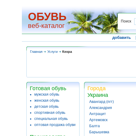
ОБУВЬ
Поиск
веб-каталог
добавить
Главная
Услуги
Кехра
Готовая обувь
Города
Украина
мужская обувь
женская обувь
Авангард (пгт)
детская обувь
Александрия
спортивная обувь
Антрацит
специальная обувь
Артемовск
оптовая продажа обуви
Балта
Барышевка