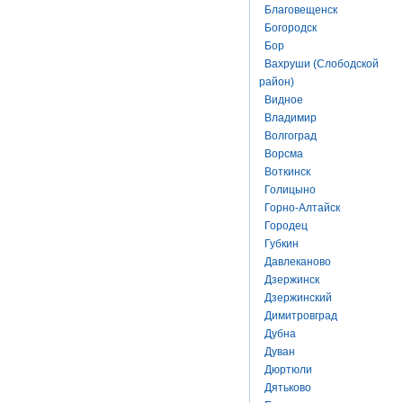
Благовещенск
Богородск
Бор
Вахруши (Слободской
район)
Видное
Владимир
Волгоград
Ворсма
Воткинск
Голицыно
Горно-Алтайск
Городец
Губкин
Давлеканово
Дзержинск
Дзержинский
Димитровград
Дубна
Дуван
Дюртюли
Дятьково