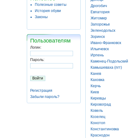
Полезные советы
Дрогобич
История обуви
Евпатория
Законы
Житомир
Запорожье
Зеленодольск
Зоринск
Пользователям
Ивано-Франковск
Логин:
Ильичевск
Ирпень
Пароль:
Каменец-Подольский
Камышеваха (пгт)
Канев
Каховка
Керчь
Регистрация
Киев
Забыли пароль?
Киревцы
Кировоград
Ковель
Козелец
Конотоп
Константиновка
Краснодон