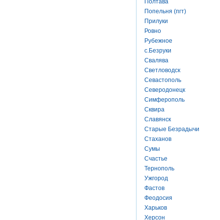
Полтава
Попельня (пгт)
Прилуки
Ровно
Рубежное
с.Безруки
Свалява
Светловодск
Севастополь
Северодонецк
Симферополь
Сквира
Славянск
Старые Безрадычи
Стаханов
Сумы
Счастье
Тернополь
Ужгород
Фастов
Феодосия
Харьков
Херсон