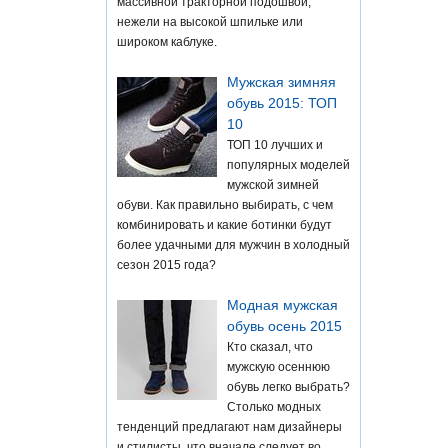
массивной тракторной подошвой,
нежели на высокой шпильке или
широком каблуке.
Мужская зимняя
обувь 2015: ТОП
10
ТОП 10 лучших и
популярных моделей
мужской зимней
обуви. Как правильно выбирать, с чем
комбинировать и какие ботинки будут
более удачными для мужчин в холодный
сезон 2015 года?
Модная мужская
обувь осень 2015
Кто сказал, что
мужскую осеннюю
обувь легко выбрать?
Столько модных
тенденций предлагают нам дизайнеры
и стилисты, что вначале следует во