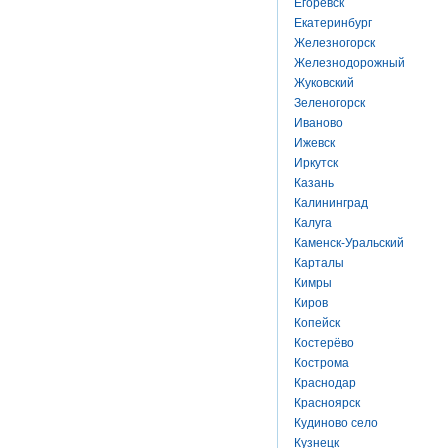
Егоревск
Екатеринбург
Железногорск
Железнодорожный
Жуковский
Зеленогорск
Иваново
Ижевск
Иркутск
Казань
Калининград
Калуга
Каменск-Уральский
Карталы
Кимры
Киров
Копейск
Костерёво
Кострома
Краснодар
Красноярск
Кудиново село
Кузнецк