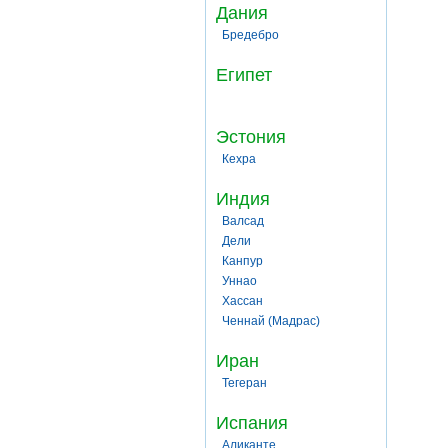
Дания
Бредебро
Египет
Эстония
Кехра
Индия
Валсад
Дели
Канпур
Уннао
Хассан
Ченнай (Мадрас)
Иран
Тегеран
Испания
Аликанте