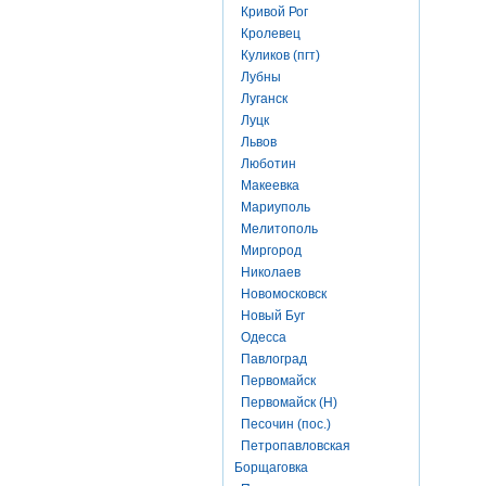
Кривой Рог
Кролевец
Куликов (пгт)
Лубны
Луганск
Луцк
Львов
Люботин
Макеевка
Мариуполь
Мелитополь
Миргород
Николаев
Новомосковск
Новый Буг
Одесса
Павлоград
Первомайск
Первомайск (Н)
Песочин (пос.)
Петропавловская
Борщаговка