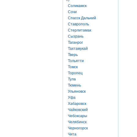
Соликамск
Сочи
Спасск Дальний
Ставрополь
Стерлитамак
Сызрань
Таганрог
Тахтамукай
Тверь
Тольятти
Томск
Торопец
Тула
Тюмень
Ульяновск
Уфа
Хабаровск
Чайковский
Чебоксары
Челябинск
Черногорск
Чита