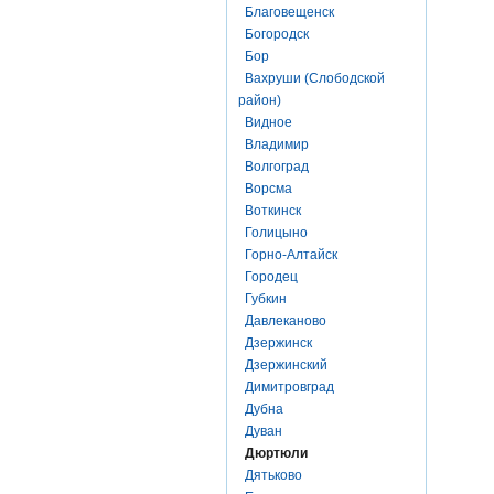
Благовещенск
Богородск
Бор
Вахруши (Слободской
район)
Видное
Владимир
Волгоград
Ворсма
Воткинск
Голицыно
Горно-Алтайск
Городец
Губкин
Давлеканово
Дзержинск
Дзержинский
Димитровград
Дубна
Дуван
Дюртюли
Дятьково