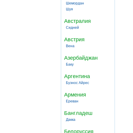
Шемордан
Шуя
Австралия
Сидней
Австрия
Вена
Азербайджан
Баку
Аргентина
Буэнос Айрес
Армения
Ереван
Бангладеш
Дакка
Белоруссия