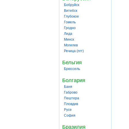
Бобруйск
Витебск
Глубокое
Гомель
Гродно
Лида
Минск
Могилев
Речица (пгт)
Бельгия
Брюссель
Болгария
Баня
Габрово
Пештера
Пловдив
Русе
София
Бразилия