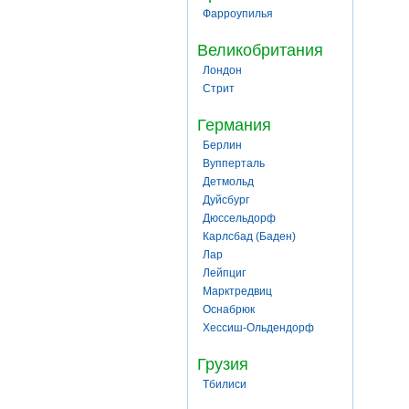
Фарроупилья
Великобритания
Лондон
Стрит
Германия
Берлин
Вупперталь
Детмольд
Дуйсбург
Дюссельдорф
Карлсбад (Баден)
Лар
Лейпциг
Марктредвиц
Оснабрюк
Хессиш-Ольдендорф
Грузия
Тбилиси