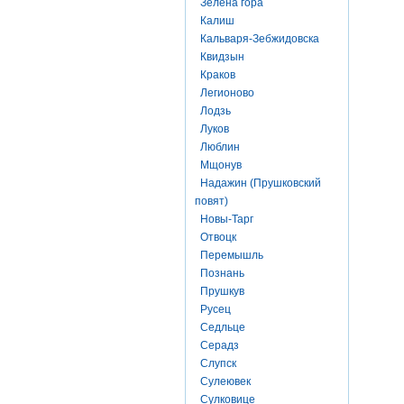
Зелена гора
Калиш
Кальваря-Зебжидовска
Квидзын
Краков
Легионово
Лодзь
Луков
Люблин
Мщонув
Надажин (Прушковский
повят)
Новы-Тарг
Отвоцк
Перемышль
Познань
Прушкув
Русец
Седльце
Серадз
Слупск
Сулеювек
Сулковице