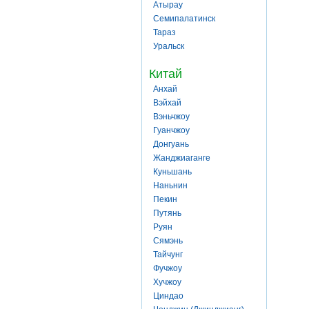
Атырау
Семипалатинск
Тараз
Уральск
Китай
Анхай
Вэйхай
Вэньчжоу
Гуанчжоу
Донгуань
Жанджиаганге
Куньшань
Наньнин
Пекин
Путянь
Руян
Сямэнь
Тайчунг
Фучжоу
Хучжоу
Циндао