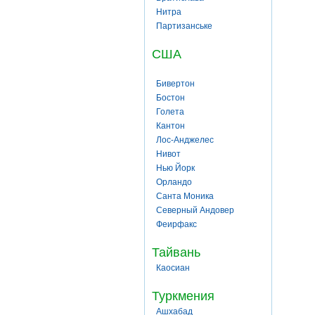
Нитра
Партизанське
США
Бивертон
Бостон
Голета
Кантон
Лос-Анджелес
Нивот
Нью Йорк
Орландо
Санта Моника
Северный Андовер
Феирфакс
Тайвань
Каосиан
Туркмения
Ашхабад