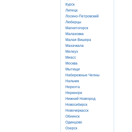
Курск
Липецк
Лосино-Петровский
Люберцы
Магнитогорск
Малаховка
Малая Вишера
Махачкала
Мелеуз
Миасс
Москва
Мытищи
Набережные Челны
Нальчик
Нерехта
Нерюнгри
Нижний Новгород
Новосибирск
Новочеркасск
Обнинск
Одинцово
Озерск