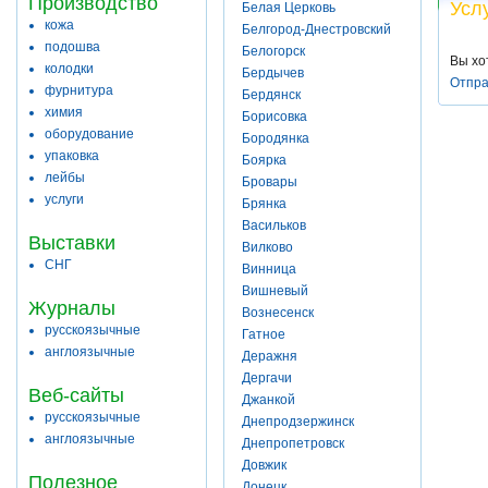
Производство
Усл
Белая Церковь
кожа
Белгород-Днестровский
подошва
Белогорск
Вы хо
колодки
Бердычев
Отпра
фурнитура
Бердянск
химия
Борисовка
оборудование
Бородянка
упаковка
Боярка
лейбы
Бровары
услуги
Брянка
Васильков
Выставки
Вилково
СНГ
Винница
Вишневый
Журналы
Вознесенск
русскоязычные
Гатное
англоязычные
Деражня
Дергачи
Веб-сайты
Джанкой
русскоязычные
Днепродзержинск
англоязычные
Днепропетровск
Довжик
Полезное
Донецк