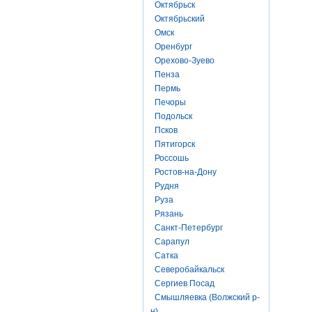
Октябрьск
Октябрьский
Омск
Оренбург
Орехово-Зуево
Пенза
Пермь
Печоры
Подольск
Псков
Пятигорск
Россошь
Ростов-на-Дону
Рудня
Руза
Рязань
Санкт-Петербург
Сарапул
Сатка
Северобайкальск
Сергиев Посад
Смышляевка (Волжский р-
н)