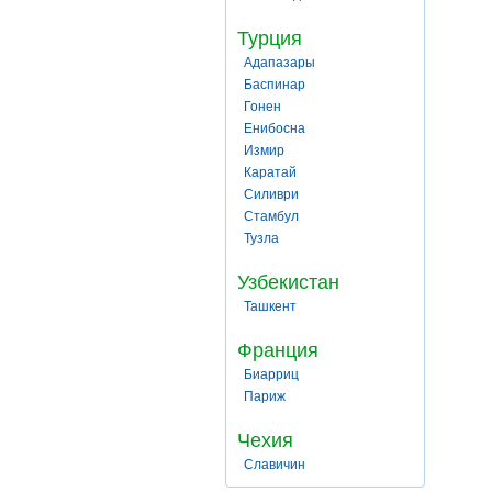
Турция
Адапазары
Баспинар
Гонен
Енибосна
Измир
Каратай
Силиври
Стамбул
Тузла
Узбекистан
Ташкент
Франция
Биарриц
Париж
Чехия
Славичин