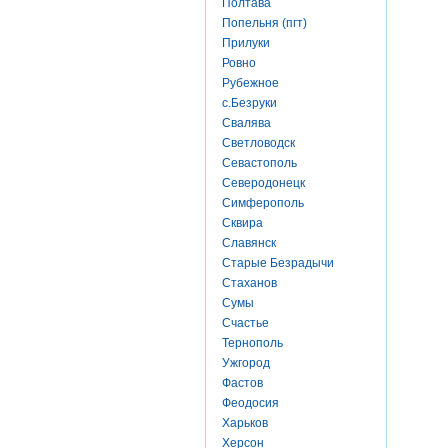
Полтава
Попельня (пгт)
Прилуки
Ровно
Рубежное
с.Безруки
Свалява
Светловодск
Севастополь
Северодонецк
Симферополь
Сквира
Славянск
Старые Безрадычи
Стаханов
Сумы
Счастье
Тернополь
Ужгород
Фастов
Феодосия
Харьков
Херсон