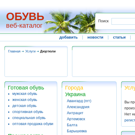
ОБУВЬ
Поиск
веб-каталог
добавить
|
новости
|
статьи
|
Главная
Услуги
Дюртюли
Готовая обувь
Города
Усл
Украина
мужская обувь
женская обувь
Авангард (пгт)
Вы пр
детская обувь
Александрия
произ
спортивная обувь
Антрацит
Нет н
специальная обувь
Артемовск
регис
оптовая продажа обуви
Балта
Барышевка