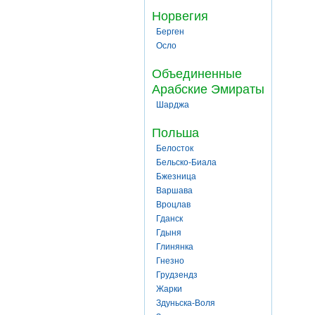
Норвегия
Берген
Осло
Объединенные
Арабские Эмираты
Шарджа
Польша
Белосток
Бельско-Биала
Бжезница
Варшава
Вроцлав
Гданск
Гдыня
Глинянка
Гнезно
Грудзендз
Жарки
Здуньска-Воля