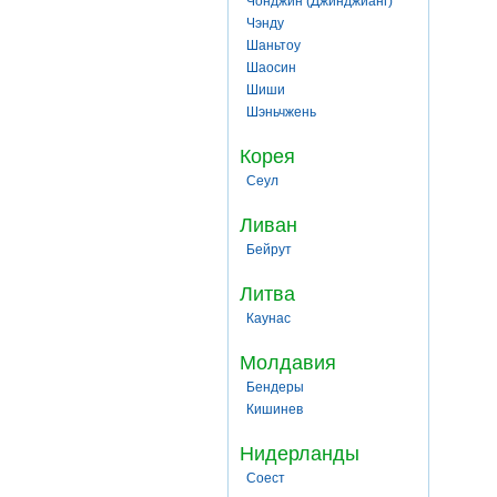
Чонджин (Джинджианг)
Чэнду
Шаньтоу
Шаосин
Шиши
Шэньчжень
Корея
Сеул
Ливан
Бейрут
Литва
Каунас
Молдавия
Бендеры
Кишинев
Нидерланды
Соест