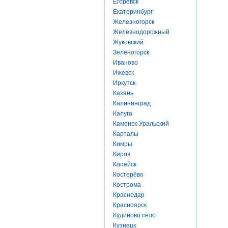
Егоревск
Екатеринбург
Железногорск
Железнодорожный
Жуковский
Зеленогорск
Иваново
Ижевск
Иркутск
Казань
Калининград
Калуга
Каменск-Уральский
Карталы
Кимры
Киров
Копейск
Костерёво
Кострома
Краснодар
Красноярск
Кудиново село
Кузнецк