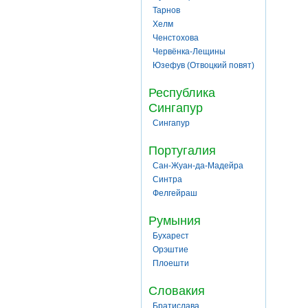
Тарнов
Хелм
Ченстохова
Червёнка-Лещины
Юзефув (Отвоцкий повят)
Республика
Сингапур
Сингапур
Португалия
Сан-Жуан-да-Мадейра
Синтра
Фелгейраш
Румыния
Бухарест
Орэштие
Плоешти
Словакия
Братислава