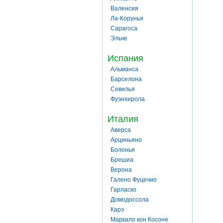
Валенсия
Ла-Корунья
Сарагоса
Эльче
Испания
Альманса
Барселона
Севилья
Фуэнхирола
Италия
Аверса
Арциньяно
Болонья
Брешиа
Верона
Галено Фуцечио
Гарласко
Домодоссола
Карэ
Маркало кон Косоне