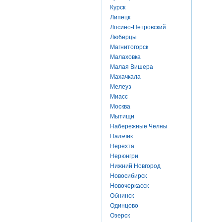
Курск
Липецк
Лосино-Петровский
Люберцы
Магнитогорск
Малаховка
Малая Вишера
Махачкала
Мелеуз
Миасс
Москва
Мытищи
Набережные Челны
Нальчик
Нерехта
Нерюнгри
Нижний Новгород
Новосибирск
Новочеркасск
Обнинск
Одинцово
Озерск