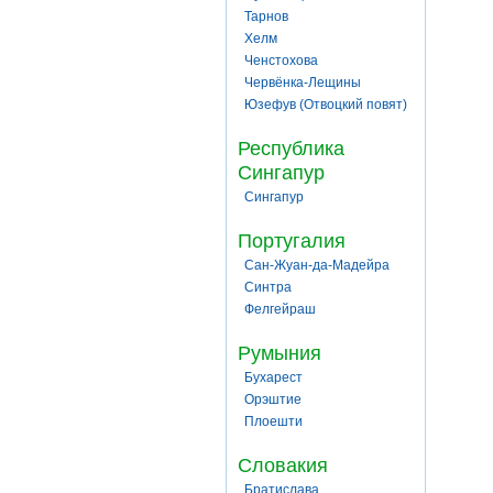
Тарнов
Хелм
Ченстохова
Червёнка-Лещины
Юзефув (Отвоцкий повят)
Республика
Сингапур
Сингапур
Португалия
Сан-Жуан-да-Мадейра
Синтра
Фелгейраш
Румыния
Бухарест
Орэштие
Плоешти
Словакия
Братислава