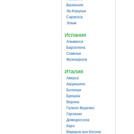
Валенсия
Ла-Корунья
Сарагоса
Эльче
Испания
Альманса
Барселона
Севилья
Фуэнхирола
Италия
Аверса
Арциньяно
Болонья
Брешиа
Верона
Галено Фуцечио
Гарласко
Домодоссола
Карэ
Маркало кон Косоне