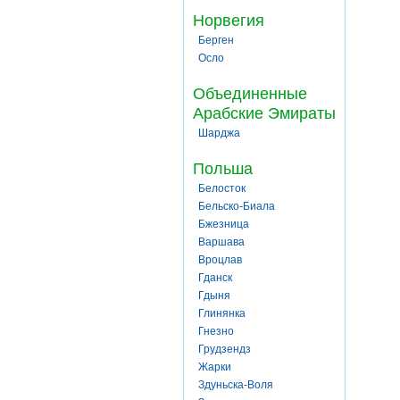
Норвегия
Берген
Осло
Объединенные
Арабские Эмираты
Шарджа
Польша
Белосток
Бельско-Биала
Бжезница
Варшава
Вроцлав
Гданск
Гдыня
Глинянка
Гнезно
Грудзендз
Жарки
Здуньска-Воля