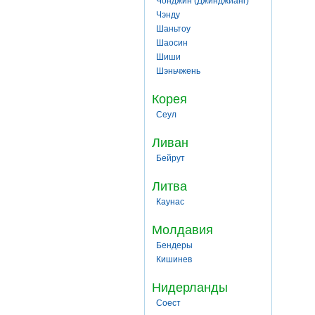
Чонджин (Джинджианг)
Чэнду
Шаньтоу
Шаосин
Шиши
Шэньчжень
Корея
Сеул
Ливан
Бейрут
Литва
Каунас
Молдавия
Бендеры
Кишинев
Нидерланды
Соест