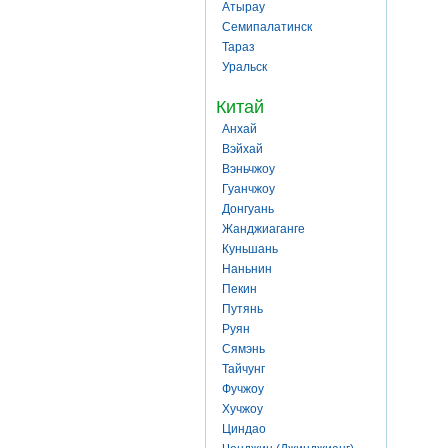
Атырау
Семипалатинск
Тараз
Уральск
Китай
Анхай
Вэйхай
Вэньчжоу
Гуанчжоу
Донгуань
Жанджиаганге
Куньшань
Наньнин
Пекин
Путянь
Руян
Сямэнь
Тайчунг
Фучжоу
Хучжоу
Циндао