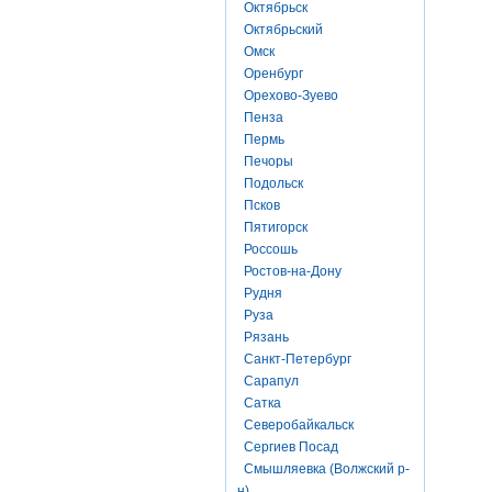
Октябрьск
Октябрьский
Омск
Оренбург
Орехово-Зуево
Пенза
Пермь
Печоры
Подольск
Псков
Пятигорск
Россошь
Ростов-на-Дону
Рудня
Руза
Рязань
Санкт-Петербург
Сарапул
Сатка
Северобайкальск
Сергиев Посад
Смышляевка (Волжский р-
н)