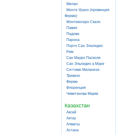
Милан
Монте Урано (провинция
Фермо)
Монтекосаро Скало
Павия
Падова
Парона
Порто Сан Эльпидио
Рим
Сан Мауро Пасколи
Сан Эльпидио а Маре
Сеттимо Миланезе
Тревизо
Фермо
Флоренция
Чивитанова Марке
Казахстан
Аксай
Актау
Алматы
Астана