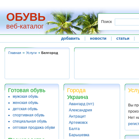
ОБУВЬ
Поиск
веб-каталог
добавить
|
новости
|
статьи
|
Главная
Услуги
Белгород
Готовая обувь
Города
Усл
Украина
мужская обувь
женская обувь
Авангард (пгт)
Вы пр
детская обувь
Александрия
произ
спортивная обувь
Антрацит
Нет н
специальная обувь
Артемовск
регис
оптовая продажа обуви
Балта
Барышевка