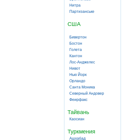
Нитра
Партизанське
США
Бивертон
Бостон
Голета
Кантон
Лос-Анджелес
Нивот
Нью Йорк
Орландо
Санта Моника
Северный Андовер
Феирфакс
Тайвань
Каосиан
Туркмения
Ашхабад