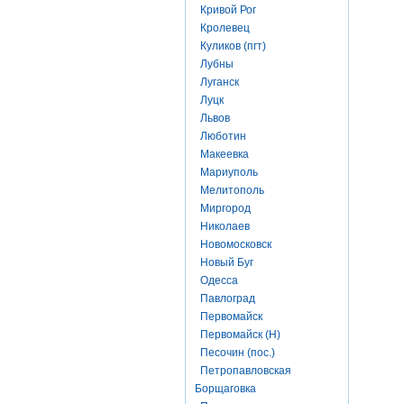
Кривой Рог
Кролевец
Куликов (пгт)
Лубны
Луганск
Луцк
Львов
Люботин
Макеевка
Мариуполь
Мелитополь
Миргород
Николаев
Новомосковск
Новый Буг
Одесса
Павлоград
Первомайск
Первомайск (Н)
Песочин (пос.)
Петропавловская
Борщаговка