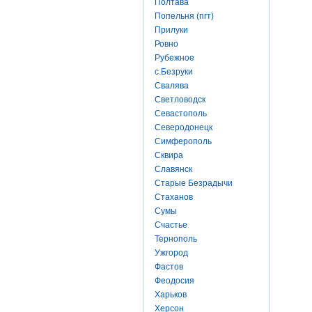
Полтава
Попельня (пгт)
Прилуки
Ровно
Рубежное
с.Безруки
Свалява
Светловодск
Севастополь
Северодонецк
Симферополь
Сквира
Славянск
Старые Безрадычи
Стаханов
Сумы
Счастье
Тернополь
Ужгород
Фастов
Феодосия
Харьков
Херсон