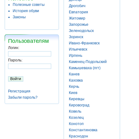
Полезные советы
Дрогобич
История обуви
Евпатория
Законы
Житомир
Запорожье
Зеленодольск
Зоринск
Пользователям
Ивано-Франковск
Логин:
Ильичевск
Ирпень
Пароль:
Каменец-Подольский
Камышеваха (пгт)
Канев
Каховка
Керчь
Регистрация
Киев
Забыли пароль?
Киревцы
Кировоград
Ковель
Козелец
Конотоп
Константиновка
Краснодон