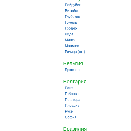
Бобруйск
Витебск
Глубокое
Гомель
Гродно
Лида
Минск
Могилев
Речица (пгт)
Бельгия
Брюссель
Болгария
Баня
Габрово
Пештера
Пловдив
Русе
София
Бразилия