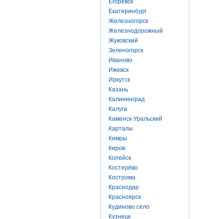
Егоревск
Екатеринбург
Железногорск
Железнодорожный
Жуковский
Зеленогорск
Иваново
Ижевск
Иркутск
Казань
Калининград
Калуга
Каменск-Уральский
Карталы
Кимры
Киров
Копейск
Костерёво
Кострома
Краснодар
Красноярск
Кудиново село
Кузнецк