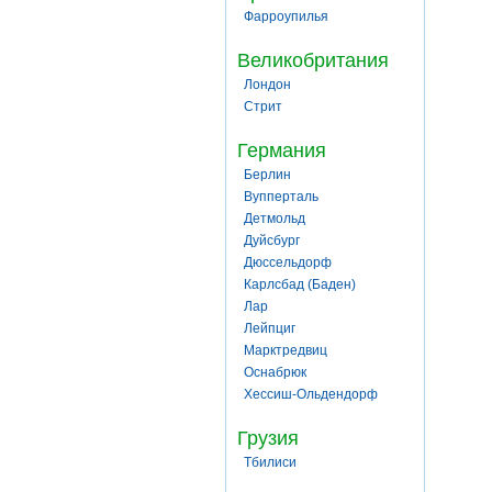
Фарроупилья
Великобритания
Лондон
Стрит
Германия
Берлин
Вупперталь
Детмольд
Дуйсбург
Дюссельдорф
Карлсбад (Баден)
Лар
Лейпциг
Марктредвиц
Оснабрюк
Хессиш-Ольдендорф
Грузия
Тбилиси