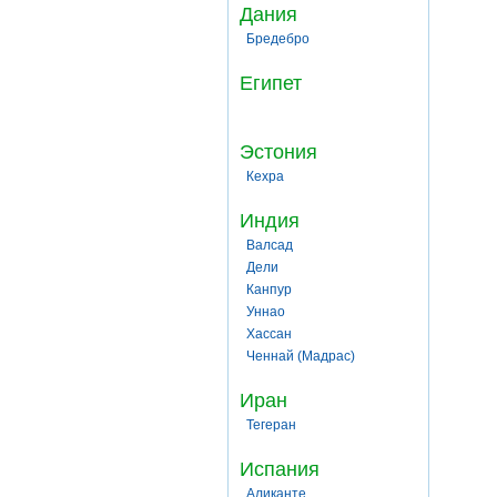
Дания
Бредебро
Египет
Эстония
Кехра
Индия
Валсад
Дели
Канпур
Уннао
Хассан
Ченнай (Мадрас)
Иран
Тегеран
Испания
Аликанте