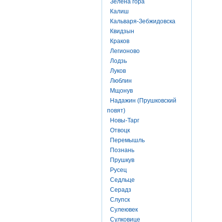
Зелена гора
Калиш
Кальваря-Зебжидовска
Квидзын
Краков
Легионово
Лодзь
Луков
Люблин
Мщонув
Надажин (Прушковский
повят)
Новы-Тарг
Отвоцк
Перемышль
Познань
Прушкув
Русец
Седльце
Серадз
Слупск
Сулеювек
Сулковице