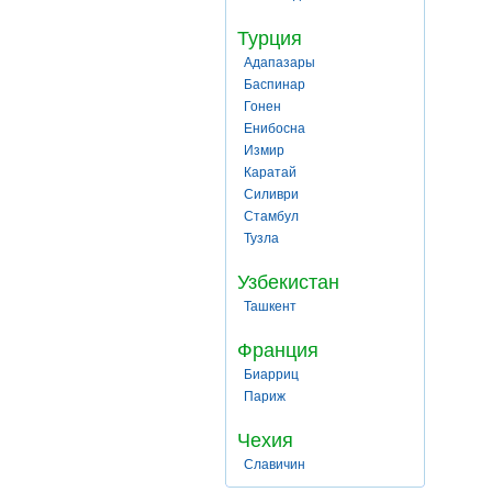
Турция
Адапазары
Баспинар
Гонен
Енибосна
Измир
Каратай
Силиври
Стамбул
Тузла
Узбекистан
Ташкент
Франция
Биарриц
Париж
Чехия
Славичин