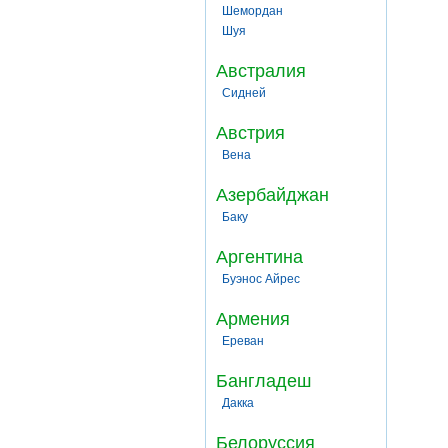
Шемордан
Шуя
Австралия
Сидней
Австрия
Вена
Азербайджан
Баку
Аргентина
Буэнос Айрес
Армения
Ереван
Бангладеш
Дакка
Белоруссия