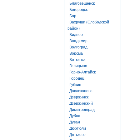
Благовещенск
Богородск
Бор
Вахруши (Слободской
район)
Видное
Владимир
Волгоград
Ворсма
Воткинск
Голицыно
Горно-Алтайск
Городец
Губкин
Давлеканово
Дзержинск
Дзержинский
Димитровград
Дубна
Дуван
Дюртюли
Дятьково