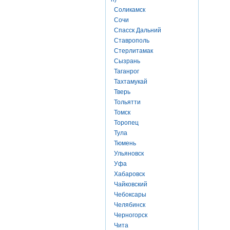
Соликамск
Сочи
Спасск Дальний
Ставрополь
Стерлитамак
Сызрань
Таганрог
Тахтамукай
Тверь
Тольятти
Томск
Торопец
Тула
Тюмень
Ульяновск
Уфа
Хабаровск
Чайковский
Чебоксары
Челябинск
Черногорск
Чита