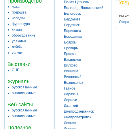
Производство
Усл
Белая Церковь
кожа
Белгород-Днестровский
подошва
Белогорск
Вы хо
колодки
Бердычев
Отпра
фурнитура
Бердянск
химия
Борисовка
оборудование
Бородянка
упаковка
Боярка
лейбы
Бровары
услуги
Брянка
Васильков
Выставки
Вилково
СНГ
Винница
Вишневый
Журналы
Вознесенск
русскоязычные
Гатное
англоязычные
Деражня
Дергачи
Веб-сайты
Джанкой
русскоязычные
Днепродзержинск
англоязычные
Днепропетровск
Довжик
Полезное
Донецк