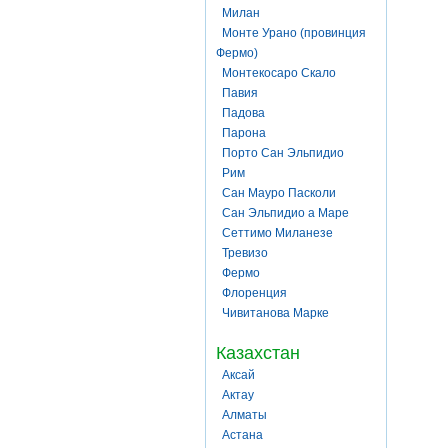
Милан
Монте Урано (провинция
Фермо)
Монтекосаро Скало
Павия
Падова
Парона
Порто Сан Эльпидио
Рим
Сан Мауро Пасколи
Сан Эльпидио а Маре
Сеттимо Миланезе
Тревизо
Фермо
Флоренция
Чивитанова Марке
Казахстан
Аксай
Актау
Алматы
Астана