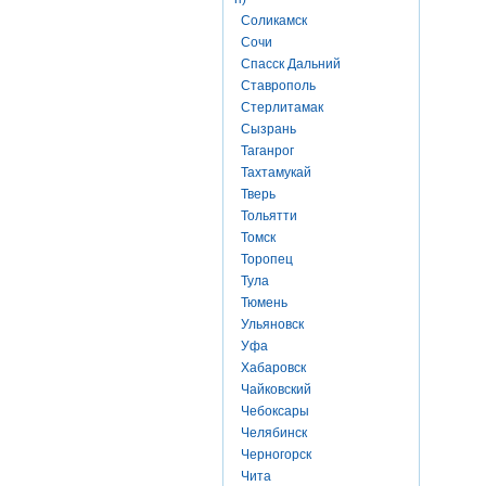
Соликамск
Сочи
Спасск Дальний
Ставрополь
Стерлитамак
Сызрань
Таганрог
Тахтамукай
Тверь
Тольятти
Томск
Торопец
Тула
Тюмень
Ульяновск
Уфа
Хабаровск
Чайковский
Чебоксары
Челябинск
Черногорск
Чита