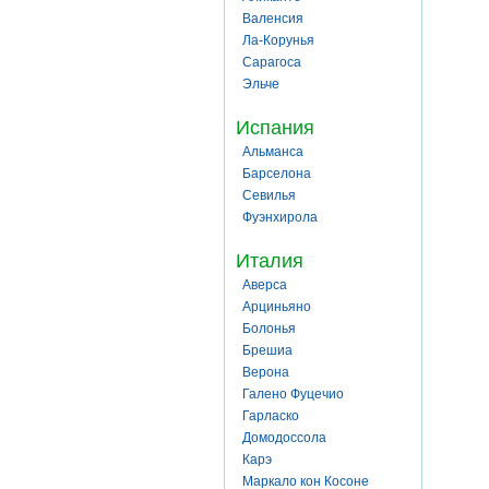
Валенсия
Ла-Корунья
Сарагоса
Эльче
Испания
Альманса
Барселона
Севилья
Фуэнхирола
Италия
Аверса
Арциньяно
Болонья
Брешиа
Верона
Галено Фуцечио
Гарласко
Домодоссола
Карэ
Маркало кон Косоне