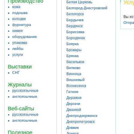
Производство
Усл
Белая Церковь
кожа
Белгород-Днестровский
подошва
Белогорск
Вы хо
колодки
Бердычев
Отпра
фурнитура
Бердянск
химия
Борисовка
оборудование
Бородянка
упаковка
Боярка
лейбы
Бровары
услуги
Брянка
Васильков
Выставки
Вилково
СНГ
Винница
Вишневый
Журналы
Вознесенск
русскоязычные
Гатное
англоязычные
Деражня
Дергачи
Веб-сайты
Джанкой
русскоязычные
Днепродзержинск
англоязычные
Днепропетровск
Довжик
Полезное
Донецк