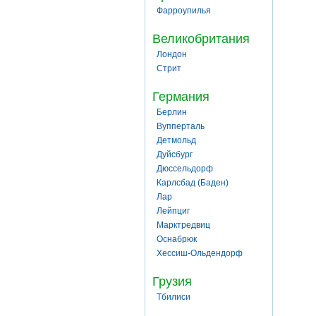
Фарроупилья
Великобритания
Лондон
Стрит
Германия
Берлин
Вупперталь
Детмольд
Дуйсбург
Дюссельдорф
Карлсбад (Баден)
Лар
Лейпциг
Марктредвиц
Оснабрюк
Хессиш-Ольдендорф
Грузия
Тбилиси