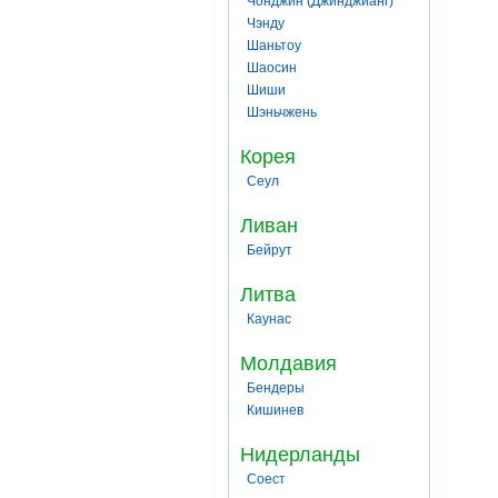
Чонджин (Джинджианг)
Чэнду
Шаньтоу
Шаосин
Шиши
Шэньчжень
Корея
Сеул
Ливан
Бейрут
Литва
Каунас
Молдавия
Бендеры
Кишинев
Нидерланды
Соест