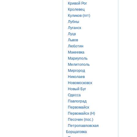
Кривой Рог
Кролевец
Куликов (пгт)
Лубны
Луганск
Луцк
Львов
Люботин
Макеевка
Мариуполь
Мелитополь
Миргород
Николаев
Новомосковск
Новый Буг
Одесса
Павлоград
Первомайск
Первомайск (Н)
Песочин (пос.)
Петропавловская
Борщаговка