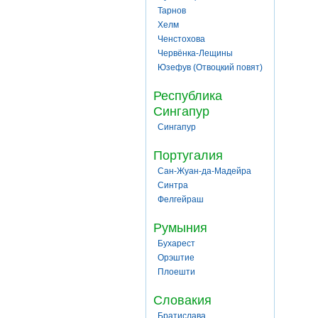
Тарнов
Хелм
Ченстохова
Червёнка-Лещины
Юзефув (Отвоцкий повят)
Республика
Сингапур
Сингапур
Португалия
Сан-Жуан-да-Мадейра
Синтра
Фелгейраш
Румыния
Бухарест
Орэштие
Плоешти
Словакия
Братислава