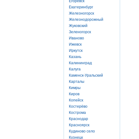
Егоревск
Екатеринбург
Железногорск
Железнодорожный
Жуковский
Зеленогорск
Иваново
Ижевск
Иркутск
Казань
Калининград
Калуга
Каменск-Уральский
Карталы
Кимры
Киров
Копейск
Костерёво
Кострома
Краснодар
Красноярск
Кудиново село
Кузнецк