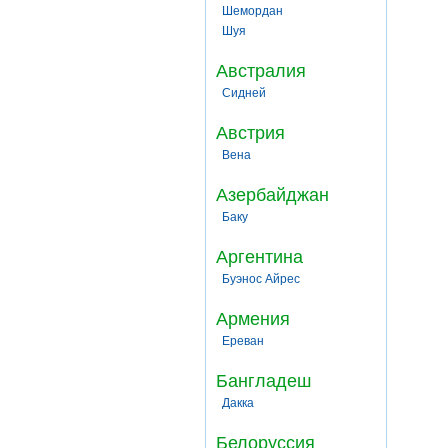
Шемордан
Шуя
Австралия
Сидней
Австрия
Вена
Азербайджан
Баку
Аргентина
Буэнос Айрес
Армения
Ереван
Бангладеш
Дакка
Белоруссия