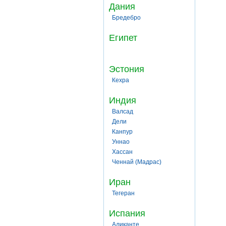
Дания
Бредебро
Египет
Эстония
Кехра
Индия
Валсад
Дели
Канпур
Уннао
Хассан
Ченнай (Мадрас)
Иран
Тегеран
Испания
Аликанте