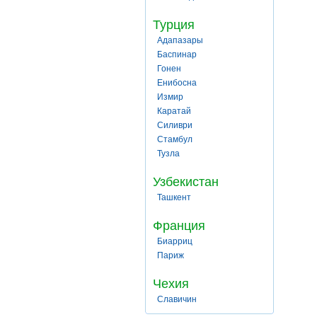
Турция
Адапазары
Баспинар
Гонен
Енибосна
Измир
Каратай
Силиври
Стамбул
Тузла
Узбекистан
Ташкент
Франция
Биарриц
Париж
Чехия
Славичин