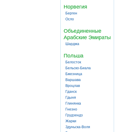
Норвегия
Берген
Осло
Объединенные
Арабские Эмираты
Шарджа
Польша
Белосток
Бельско-Биала
Бжезница
Варшава
Вроцлав
Гданск
Гдыня
Глинянка
Гнезно
Грудзендз
Жарки
Здуньска-Воля