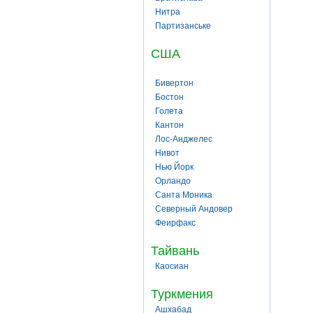
Нитра
Партизанське
США
Бивертон
Бостон
Голета
Кантон
Лос-Анджелес
Нивот
Нью Йорк
Орландо
Санта Моника
Северный Андовер
Феирфакс
Тайвань
Каосиан
Туркмения
Ашхабад