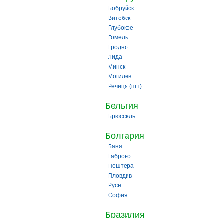
Бобруйск
Витебск
Глубокое
Гомель
Гродно
Лида
Минск
Могилев
Речица (пгт)
Бельгия
Брюссель
Болгария
Баня
Габрово
Пештера
Пловдив
Русе
София
Бразилия