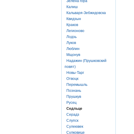
Зелена гора
Калиш
Кальваря-Зебжидовска
Квидзын
Краков
Легионово
Лодзь
Луков
Люблин
Мщонув
Надажин (Прушковский
повят)
Новы-Тарг
Отвоцк
Перемышль
Познань
Прушкув
Русец
Седльце
Серадз
Слупск
Сулеювек
Сулковице