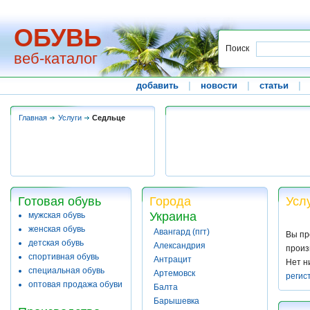
ОБУВЬ
Поиск
веб-каталог
добавить
|
новости
|
статьи
|
Главная
Услуги
Седльце
Готовая обувь
Города
Усл
Украина
мужская обувь
женская обувь
Авангард (пгт)
Вы пр
детская обувь
Александрия
произ
спортивная обувь
Антрацит
Нет н
специальная обувь
Артемовск
регис
оптовая продажа обуви
Балта
Барышевка