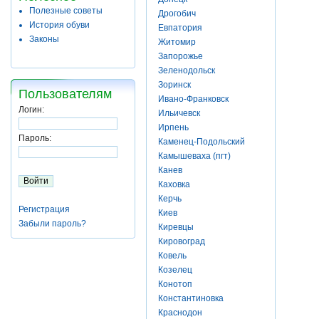
Полезные советы
Дрогобич
История обуви
Евпатория
Законы
Житомир
Запорожье
Зеленодольск
Зоринск
Пользователям
Ивано-Франковск
Логин:
Ильичевск
Ирпень
Пароль:
Каменец-Подольский
Камышеваха (пгт)
Канев
Каховка
Керчь
Регистрация
Киев
Забыли пароль?
Киревцы
Кировоград
Ковель
Козелец
Конотоп
Константиновка
Краснодон