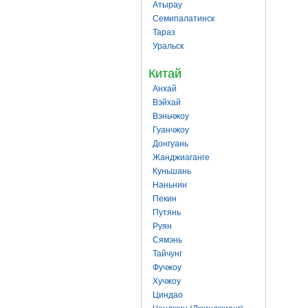
Атырау
Семипалатинск
Тараз
Уральск
Китай
Анхай
Вэйхай
Вэньчжоу
Гуанчжоу
Донгуань
Жанджиаганге
Куньшань
Наньнин
Пекин
Путянь
Руян
Сямэнь
Тайчунг
Фучжоу
Хучжоу
Циндао