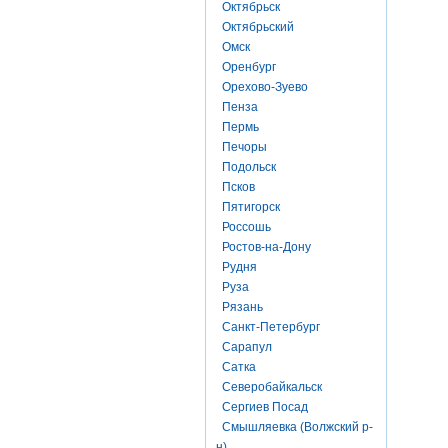
Октябрьск
Октябрьский
Омск
Оренбург
Орехово-Зуево
Пенза
Пермь
Печоры
Подольск
Псков
Пятигорск
Россошь
Ростов-на-Дону
Рудня
Руза
Рязань
Санкт-Петербург
Сарапул
Сатка
Северобайкальск
Сергиев Посад
Смышляевка (Волжский р-
н)