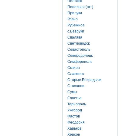
Полтава
Попельня (пгт)
Прилуки
Ровно
Рубежное
с.Безруки
Свалява
Светловодск
Севастополь
Северодонецк
Симферополь
Сквира
Славянск
Старые Безрадычи
Стаханов
Сумы
Счастье
Тернополь
Ужгород
Фастов
Феодосия
Харьков
Херсон