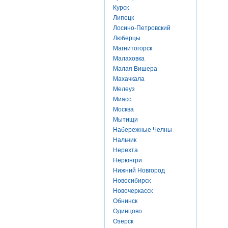
Курск
Липецк
Лосино-Петровский
Люберцы
Магнитогорск
Малаховка
Малая Вишера
Махачкала
Мелеуз
Миасс
Москва
Мытищи
Набережные Челны
Нальчик
Нерехта
Нерюнгри
Нижний Новгород
Новосибирск
Новочеркасск
Обнинск
Одинцово
Озерск