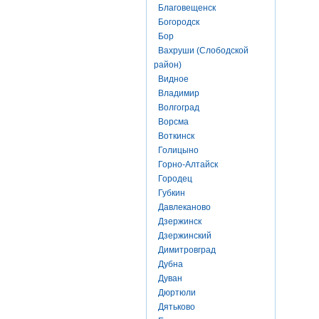
Благовещенск
Богородск
Бор
Вахруши (Слободской
район)
Видное
Владимир
Волгоград
Ворсма
Воткинск
Голицыно
Горно-Алтайск
Городец
Губкин
Давлеканово
Дзержинск
Дзержинский
Димитровград
Дубна
Дуван
Дюртюли
Дятьково