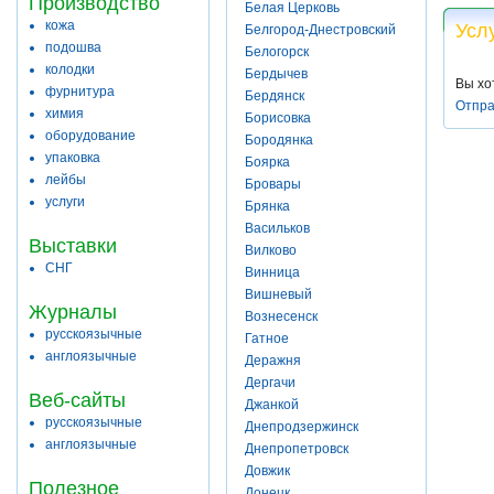
Производство
Белая Церковь
кожа
Усл
Белгород-Днестровский
подошва
Белогорск
колодки
Бердычев
Вы хо
фурнитура
Бердянск
Отпра
химия
Борисовка
оборудование
Бородянка
упаковка
Боярка
лейбы
Бровары
услуги
Брянка
Васильков
Выставки
Вилково
СНГ
Винница
Вишневый
Журналы
Вознесенск
русскоязычные
Гатное
англоязычные
Деражня
Дергачи
Веб-сайты
Джанкой
русскоязычные
Днепродзержинск
англоязычные
Днепропетровск
Довжик
Полезное
Донецк