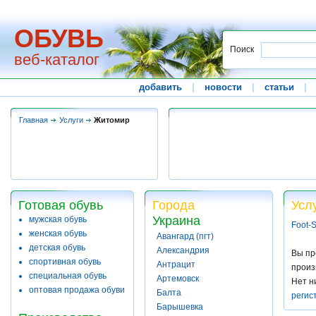
ОБУВЬ
Поиск
веб-каталог
добавить
|
новости
|
статьи
|
Главная
Услуги
Житомир
Готовая обувь
Города
Усл
Украина
мужская обувь
Foot-S
женская обувь
Авангард (пгт)
детская обувь
Александрия
Вы пр
спортивная обувь
Антрацит
произ
специальная обувь
Артемовск
Нет н
оптовая продажа обуви
Балта
регис
Барышевка