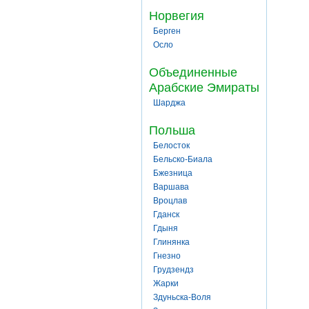
Норвегия
Берген
Осло
Объединенные
Арабские Эмираты
Шарджа
Польша
Белосток
Бельско-Биала
Бжезница
Варшава
Вроцлав
Гданск
Гдыня
Глинянка
Гнезно
Грудзендз
Жарки
Здуньска-Воля