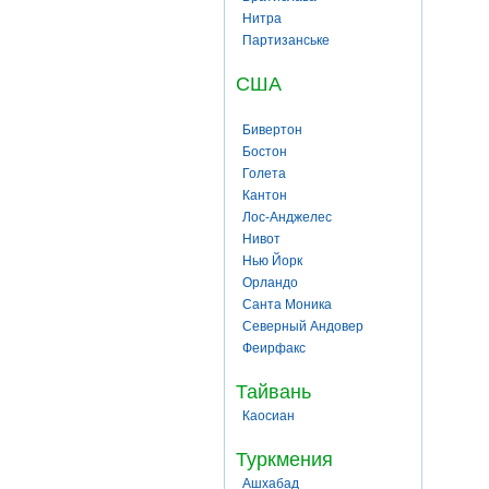
Нитра
Партизанське
США
Бивертон
Бостон
Голета
Кантон
Лос-Анджелес
Нивот
Нью Йорк
Орландо
Санта Моника
Северный Андовер
Феирфакс
Тайвань
Каосиан
Туркмения
Ашхабад