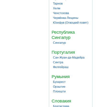
Тарнов
Хелм
Ченстохова
Червёнка-Лещины
Юзефув (Отвоцкий повят)
Республика
Сингапур
Сингапур
Португалия
Сан-Жуан-да-Мадейра
Синтра
Фелгейраш
Румыния
Бухарест
Орэштие
Плоешти
Словакия
Братислава