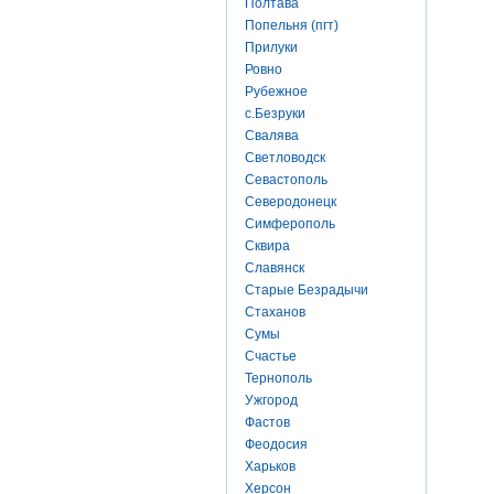
Полтава
Попельня (пгт)
Прилуки
Ровно
Рубежное
с.Безруки
Свалява
Светловодск
Севастополь
Северодонецк
Симферополь
Сквира
Славянск
Старые Безрадычи
Стаханов
Сумы
Счастье
Тернополь
Ужгород
Фастов
Феодосия
Харьков
Херсон