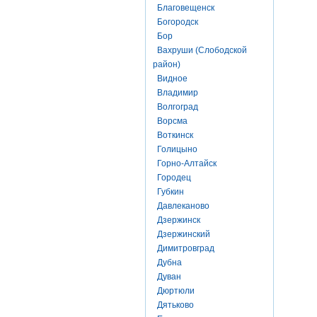
Благовещенск
Богородск
Бор
Вахруши (Слободской
район)
Видное
Владимир
Волгоград
Ворсма
Воткинск
Голицыно
Горно-Алтайск
Городец
Губкин
Давлеканово
Дзержинск
Дзержинский
Димитровград
Дубна
Дуван
Дюртюли
Дятьково