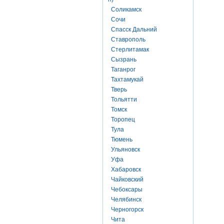
Соликамск
Сочи
Спасск Дальний
Ставрополь
Стерлитамак
Сызрань
Таганрог
Тахтамукай
Тверь
Тольятти
Томск
Торопец
Тула
Тюмень
Ульяновск
Уфа
Хабаровск
Чайковский
Чебоксары
Челябинск
Черногорск
Чита