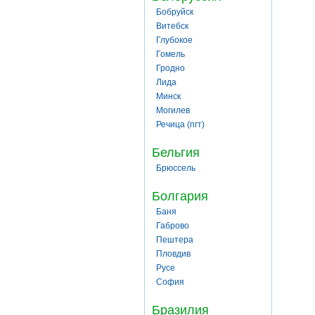
Бобруйск
Витебск
Глубокое
Гомель
Гродно
Лида
Минск
Могилев
Речица (пгт)
Бельгия
Брюссель
Болгария
Баня
Габрово
Пештера
Пловдив
Русе
София
Бразилия