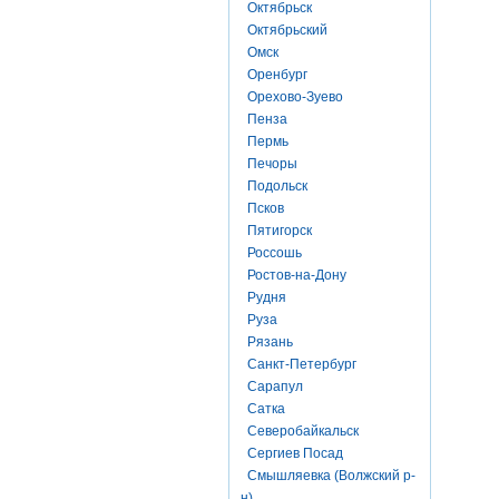
Октябрьск
Октябрьский
Омск
Оренбург
Орехово-Зуево
Пенза
Пермь
Печоры
Подольск
Псков
Пятигорск
Россошь
Ростов-на-Дону
Рудня
Руза
Рязань
Санкт-Петербург
Сарапул
Сатка
Северобайкальск
Сергиев Посад
Смышляевка (Волжский р-
н)