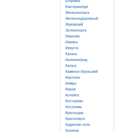
Егоревск
Екатеринбург
Железногорск
Железнодорожный
Жуковский
Зеленогорск
Иваново
Ижевск
Иркутск
Казань
Калининград
Калуга
Каменск-Уральский
Карталы
Кимры
Киров
Копейск
Костерёво
Кострома
Краснодар
Красноярск
Кудиново село
Кузнецк