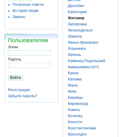
Полезные советы
Дрогобич
История обуви
Евпатория
Законы
Житомир
Запорожье
Зеленодольск
Зоринск
Пользователям
Ивано-Франковск
Логин:
Ильичевск
Ирпень
Пароль:
Каменец-Подольский
Камышеваха (пгт)
Канев
Каховка
Керчь
Регистрация
Киев
Забыли пароль?
Киревцы
Кировоград
Ковель
Козелец
Конотоп
Константиновка
Краснодон