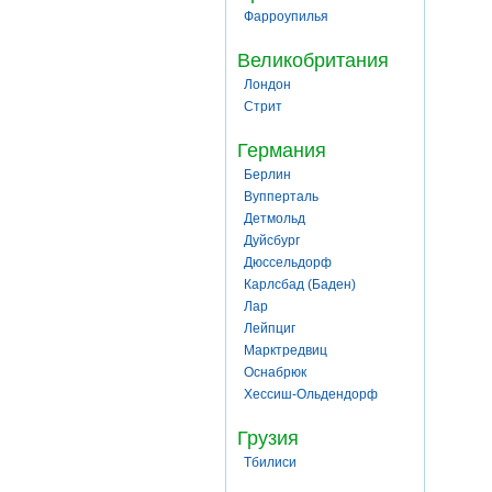
Фарроупилья
Великобритания
Лондон
Стрит
Германия
Берлин
Вупперталь
Детмольд
Дуйсбург
Дюссельдорф
Карлсбад (Баден)
Лар
Лейпциг
Марктредвиц
Оснабрюк
Хессиш-Ольдендорф
Грузия
Тбилиси