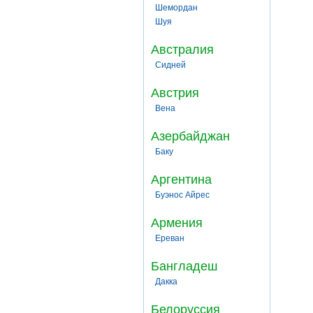
Шемордан
Шуя
Австралия
Сидней
Австрия
Вена
Азербайджан
Баку
Аргентина
Буэнос Айрес
Армения
Ереван
Бангладеш
Дакка
Белоруссия