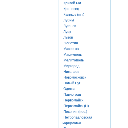
Кривой Рог
Кролевец
Куликов (пгт)
Лубны
Луганск
Луцк
Львов
Люботин
Макеевка
Мариуполь
Мелитополь
Миргород
Николаев
Новомосковск
Новый Буг
Одесса
Павлоград
Первомайск
Первомайск (Н)
Песочин (пос.)
Петропавловская
Борщаговка