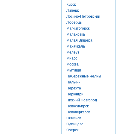
Курск
Липецк
Лосино-Петровский
Люберцы
Магнитогорск
Малаховка
Малая Вишера
Махачкала
Мелеуз
Миасс
Москва
Мытищи
Набережные Челны
Нальчик
Нерехта
Нерюнгри
Нижний Новгород
Новосибирск
Новочеркасск
Обнинск
Одинцово
Озерск