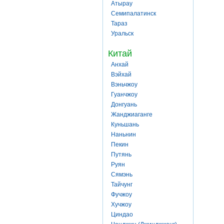
Атырау
Семипалатинск
Тараз
Уральск
Китай
Анхай
Вэйхай
Вэньчжоу
Гуанчжоу
Донгуань
Жанджиаганге
Куньшань
Наньнин
Пекин
Путянь
Руян
Сямэнь
Тайчунг
Фучжоу
Хучжоу
Циндао