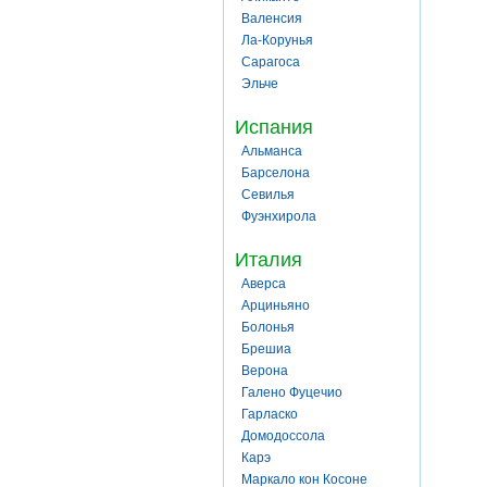
Валенсия
Ла-Корунья
Сарагоса
Эльче
Испания
Альманса
Барселона
Севилья
Фуэнхирола
Италия
Аверса
Арциньяно
Болонья
Брешиа
Верона
Галено Фуцечио
Гарласко
Домодоссола
Карэ
Маркало кон Косоне