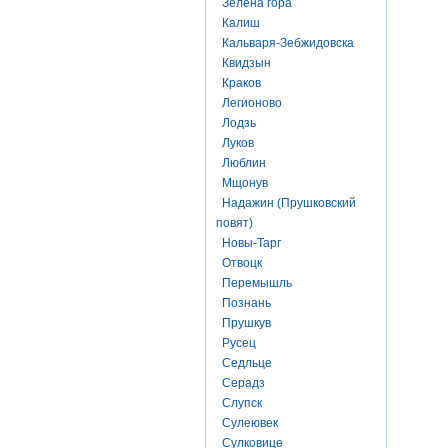
Зелена гора
Калиш
Кальваря-Зебжидовска
Квидзын
Краков
Легионово
Лодзь
Луков
Люблин
Мщонув
Надажин (Прушковский
повят)
Новы-Тарг
Отвоцк
Перемышль
Познань
Прушкув
Русец
Седльце
Серадз
Слупск
Сулеювек
Сулковице