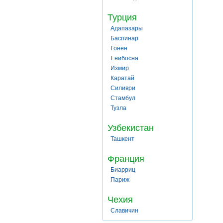
Турция
Адапазары
Баспинар
Гонен
Енибосна
Измир
Каратай
Силиври
Стамбул
Тузла
Узбекистан
Ташкент
Франция
Биарриц
Париж
Чехия
Славичин