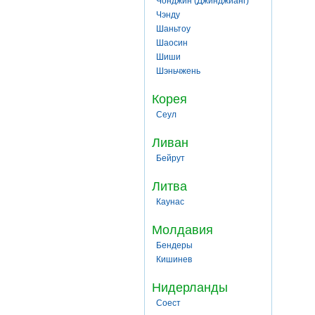
Чонджин (Джинджианг)
Чэнду
Шаньтоу
Шаосин
Шиши
Шэньчжень
Корея
Сеул
Ливан
Бейрут
Литва
Каунас
Молдавия
Бендеры
Кишинев
Нидерланды
Соест