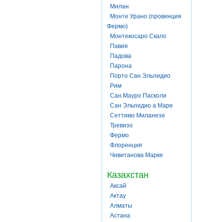
Милан
Монте Урано (провинция
Фермо)
Монтекосаро Скало
Павия
Падова
Парона
Порто Сан Эльпидио
Рим
Сан Мауро Пасколи
Сан Эльпидио а Маре
Сеттимо Миланезе
Тревизо
Фермо
Флоренция
Чивитанова Марке
Казахстан
Аксай
Актау
Алматы
Астана