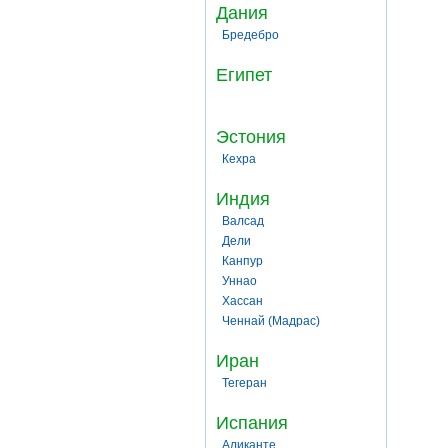
Дания
Бредебро
Египет
Эстония
Кехра
Индия
Валсад
Дели
Канпур
Уннао
Хассан
Ченнай (Мадрас)
Иран
Тегеран
Испания
Аликанте