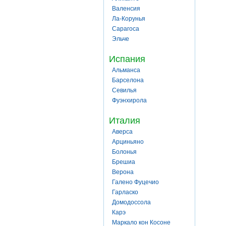
Валенсия
Ла-Корунья
Сарагоса
Эльче
Испания
Альманса
Барселона
Севилья
Фуэнхирола
Италия
Аверса
Арциньяно
Болонья
Брешиа
Верона
Галено Фуцечио
Гарласко
Домодоссола
Карэ
Маркало кон Косоне