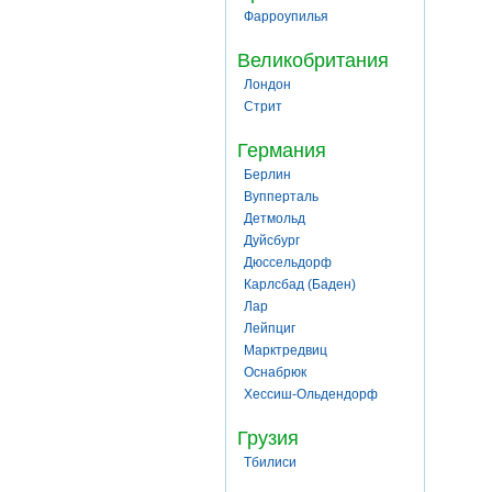
Фарроупилья
Великобритания
Лондон
Стрит
Германия
Берлин
Вупперталь
Детмольд
Дуйсбург
Дюссельдорф
Карлсбад (Баден)
Лар
Лейпциг
Марктредвиц
Оснабрюк
Хессиш-Ольдендорф
Грузия
Тбилиси