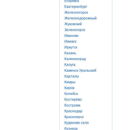
Егоревск
Екатеринбург
Железногорск
Железнодорожный
Жуковский
Зеленогорск
Иваново
Ижевск
Иркутск
Казань
Калининград
Калуга
Каменск-Уральский
Карталы
Кимры
Киров
Копейск
Костерёво
Кострома
Краснодар
Красноярск
Кудиново село
Кузнецк