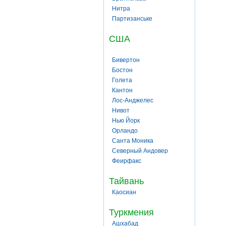
Нитра
Партизанське
США
Бивертон
Бостон
Голета
Кантон
Лос-Анджелес
Нивот
Нью Йорк
Орландо
Санта Моника
Северный Андовер
Феирфакс
Тайвань
Каосиан
Туркмения
Ашхабад