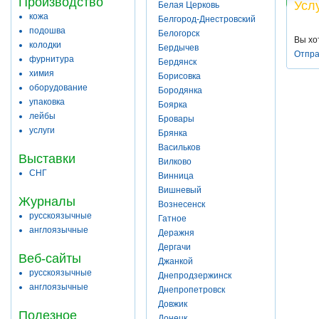
Производство
Усл
Белая Церковь
кожа
Белгород-Днестровский
подошва
Белогорск
Вы хо
колодки
Бердычев
Отпра
фурнитура
Бердянск
химия
Борисовка
оборудование
Бородянка
упаковка
Боярка
лейбы
Бровары
услуги
Брянка
Васильков
Выставки
Вилково
СНГ
Винница
Вишневый
Журналы
Вознесенск
русскоязычные
Гатное
англоязычные
Деражня
Дергачи
Веб-сайты
Джанкой
русскоязычные
Днепродзержинск
англоязычные
Днепропетровск
Довжик
Полезное
Донецк