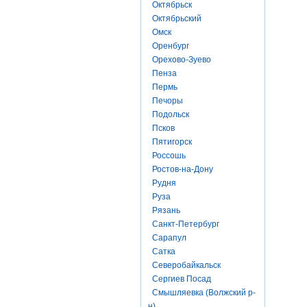
Октябрьск
Октябрьский
Омск
Оренбург
Орехово-Зуево
Пенза
Пермь
Печоры
Подольск
Псков
Пятигорск
Россошь
Ростов-на-Дону
Рудня
Руза
Рязань
Санкт-Петербург
Сарапул
Сатка
Северобайкальск
Сергиев Посад
Смышляевка (Волжский р-
н)