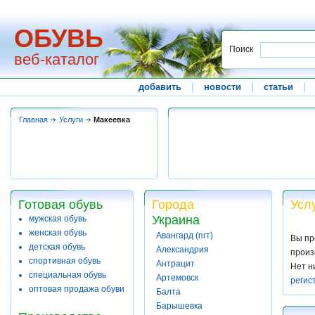
ОБУВЬ
Поиск
веб-каталог
добавить
|
новости
|
статьи
|
Главная
Услуги
Макеевка
Готовая обувь
Города
Усл
Украина
мужская обувь
женская обувь
Авангард (пгт)
Вы пр
детская обувь
Александрия
произ
спортивная обувь
Антрацит
Нет н
специальная обувь
Артемовск
регис
оптовая продажа обуви
Балта
Барышевка