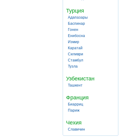
Турция
Адапазары
Баспинар
Гонен
Енибосна
Измир
Каратай
Силиври
Стамбул
Тузла
Узбекистан
Ташкент
Франция
Биарриц
Париж
Чехия
Славичин