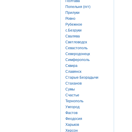
Полтава
Попельня (пгт)
Прилуки
Ровно
Рубежное
с.Безруки
Свалява
Светловодск
Севастополь
Северодонецк
Симферополь
Сквира
Славянск
Старые Безрадычи
Стаханов
Сумы
Счастье
Тернополь
Ужгород
Фастов
Феодосия
Харьков
Херсон