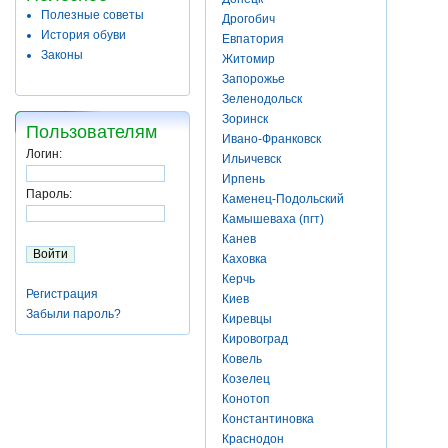
Полезные советы
Дрогобич
История обуви
Евпатория
Законы
Житомир
Запорожье
Зеленодольск
Зоринск
Пользователям
Ивано-Франковск
Логин:
Ильичевск
Ирпень
Пароль:
Каменец-Подольский
Камышеваха (пгт)
Канев
Каховка
Керчь
Регистрация
Киев
Забыли пароль?
Киревцы
Кировоград
Ковель
Козелец
Конотоп
Константиновка
Краснодон