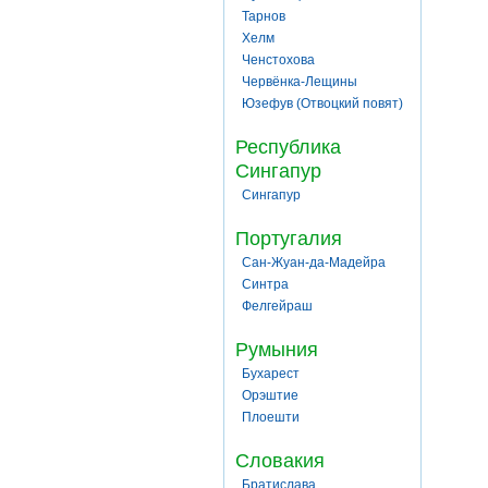
Тарнов
Хелм
Ченстохова
Червёнка-Лещины
Юзефув (Отвоцкий повят)
Республика
Сингапур
Сингапур
Португалия
Сан-Жуан-да-Мадейра
Синтра
Фелгейраш
Румыния
Бухарест
Орэштие
Плоешти
Словакия
Братислава