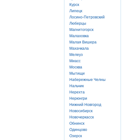
Курск
Липецк
Лосино-Петровский
Люберцы
Магнитогорск
Малаховка
Малая Вишера
Махачкала
Мелеуз
Миасс
Москва
Мытищи
Набережные Челны
Нальчик
Нерехта
Нерюнгри
Нижний Новгород
Новосибирск
Новочеркасск
Обнинск
Одинцово
Озерск