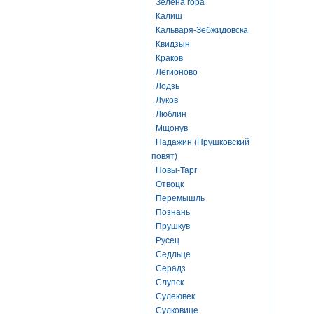
Зелена гора
Калиш
Кальваря-Зебжидовска
Квидзын
Краков
Легионово
Лодзь
Луков
Люблин
Мщонув
Надажин (Прушковский
повят)
Новы-Тарг
Отвоцк
Перемышль
Познань
Прушкув
Русец
Седльце
Серадз
Слупск
Сулеювек
Сулковице