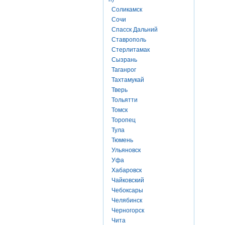
Соликамск
Сочи
Спасск Дальний
Ставрополь
Стерлитамак
Сызрань
Таганрог
Тахтамукай
Тверь
Тольятти
Томск
Торопец
Тула
Тюмень
Ульяновск
Уфа
Хабаровск
Чайковский
Чебоксары
Челябинск
Черногорск
Чита