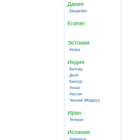
Дания
Бредебро
Египет
Эстония
Кехра
Индия
Валсад
Дели
Канпур
Уннао
Хассан
Ченнай (Мадрас)
Иран
Тегеран
Испания
Аликанте