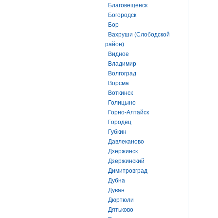
Благовещенск
Богородск
Бор
Вахруши (Слободской
район)
Видное
Владимир
Волгоград
Ворсма
Воткинск
Голицыно
Горно-Алтайск
Городец
Губкин
Давлеканово
Дзержинск
Дзержинский
Димитровград
Дубна
Дуван
Дюртюли
Дятьково