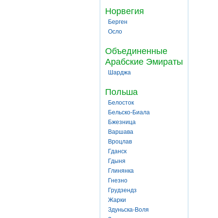
Норвегия
Берген
Осло
Объединенные
Арабские Эмираты
Шарджа
Польша
Белосток
Бельско-Биала
Бжезница
Варшава
Вроцлав
Гданск
Гдыня
Глинянка
Гнезно
Грудзендз
Жарки
Здуньска-Воля