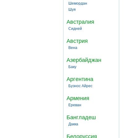
Шемордан
Шуя
Австралия
Сидней
Австрия
Вена
Азербайджан
Баку
Аргентина
Буэнос Айрес
Армения
Ереван
Бангладеш
Дакка
Белоруссия