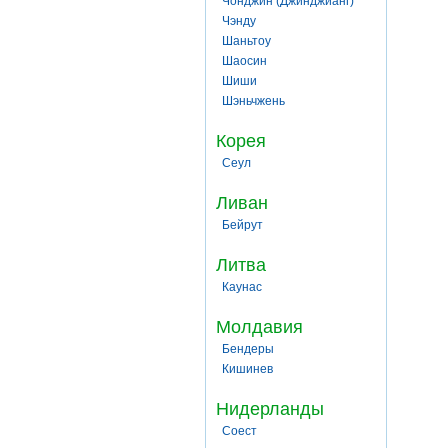
Чонджин (Джинджианг)
Чэнду
Шаньтоу
Шаосин
Шиши
Шэньчжень
Корея
Сеул
Ливан
Бейрут
Литва
Каунас
Молдавия
Бендеры
Кишинев
Нидерланды
Соест