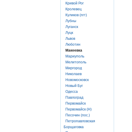
Кривой Рог
Кролевец
Куликов (пгт)
Лубны
Луганск
Луцк
Львов
Люботин
Макеевка
Мариуполь
Мелитополь
Миргород
Николаев
Новомосковск
Новый Буг
Одесса
Павлоград
Первомайск
Первомайск (Н)
Песочин (пос.)
Петропавловская
Борщаговка