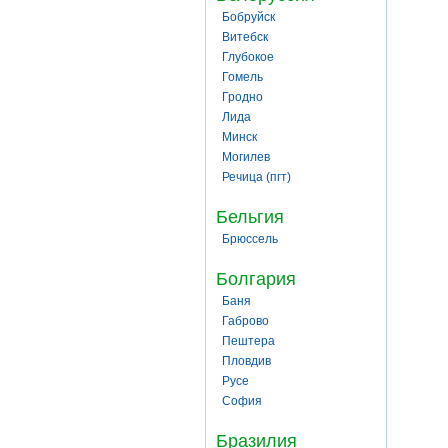
Бобруйск
Витебск
Глубокое
Гомель
Гродно
Лида
Минск
Могилев
Речица (пгт)
Бельгия
Брюссель
Болгария
Баня
Габрово
Пештера
Пловдив
Русе
София
Бразилия