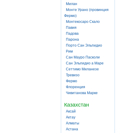
Милан
Монте Урано (провинция
Фермо)
Монтекосаро Скало
Павия
Падова
Парона
Порто Сан Эльпидио
Рим
Сан Мауро Пасколи
Сан Эльпидио а Маре
Сеттимо Миланезе
Тревизо
Фермо
Флоренция
Чивитанова Марке
Казахстан
Аксай
Актау
Алматы
Астана