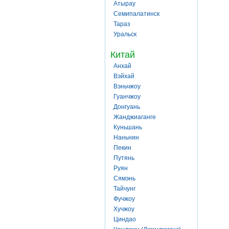
Атырау
Семипалатинск
Тараз
Уральск
Китай
Анхай
Вэйхай
Вэньчжоу
Гуанчжоу
Донгуань
Жанджиаганге
Куньшань
Наньнин
Пекин
Путянь
Руян
Сямэнь
Тайчунг
Фучжоу
Хучжоу
Циндао