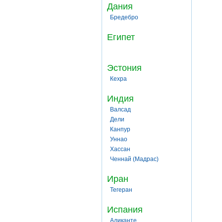
Дания
Бредебро
Египет
Эстония
Кехра
Индия
Валсад
Дели
Канпур
Уннао
Хассан
Ченнай (Мадрас)
Иран
Тегеран
Испания
Аликанте