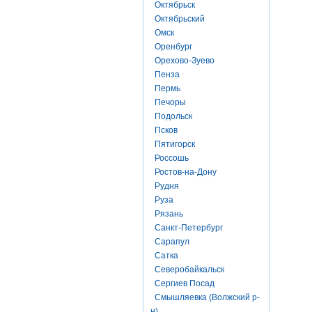
Октябрьск
Октябрьский
Омск
Оренбург
Орехово-Зуево
Пенза
Пермь
Печоры
Подольск
Псков
Пятигорск
Россошь
Ростов-на-Дону
Рудня
Руза
Рязань
Санкт-Петербург
Сарапул
Сатка
Северобайкальск
Сергиев Посад
Смышляевка (Волжский р-
н)