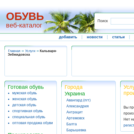
ОБУВЬ
Поиск
веб-каталог
добавить
|
новости
|
статьи
|
Главная
Услуги
Кальваря-
Зебжидовска
Готовая обувь
Города
Усл
про
Украина
мужская обувь
женская обувь
Авангард (пгт)
детская обувь
Александрия
Вы пр
спортивная обувь
Антрацит
произ
специальная обувь
Артемовск
Нет н
оптовая продажа обуви
Балта
регис
Барышевка