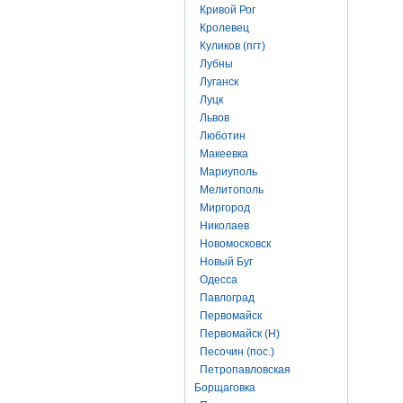
Кривой Рог
Кролевец
Куликов (пгт)
Лубны
Луганск
Луцк
Львов
Люботин
Макеевка
Мариуполь
Мелитополь
Миргород
Николаев
Новомосковск
Новый Буг
Одесса
Павлоград
Первомайск
Первомайск (Н)
Песочин (пос.)
Петропавловская
Борщаговка