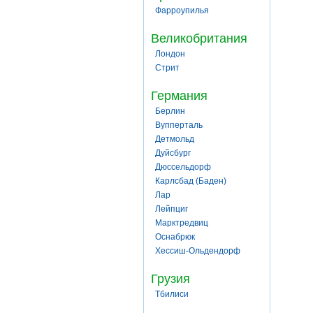
Фарроупилья
Великобритания
Лондон
Стрит
Германия
Берлин
Вупперталь
Детмольд
Дуйсбург
Дюссельдорф
Карлсбад (Баден)
Лар
Лейпциг
Марктредвиц
Оснабрюк
Хессиш-Ольдендорф
Грузия
Тбилиси