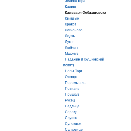
Зелена гора
Калиш
Кальваря-Зебжидовска
Квидзын
Краков
Легионово
Лодзь
Луков
Люблин
Мщонув
Надажин (Прушковский
повят)
Новы-Тарг
Отвоцк
Перемышль
Познань
Прушкув
Русец
Седльце
Серадз
Слупск
Сулеювек
Сулковице