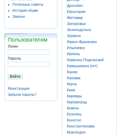
Полезные советы
Дрогобич
История обуви
Евпатория
Законы
Житомир
Запорожье
Зеленодольск
Зоринск
Пользователям
Ивано-Франковск
Логин:
Ильичевск
Ирпень
Пароль:
Каменец-Подольский
Камышеваха (пгт)
Канев
Каховка
Керчь
Регистрация
Киев
Забыли пароль?
Киревцы
Кировоград
Ковель
Козелец
Конотоп
Константиновка
Краснодон