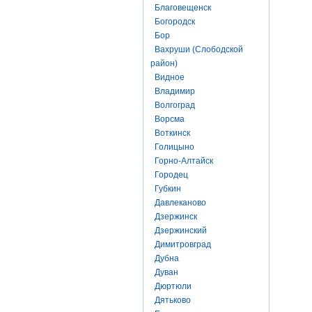
Благовещенск
Богородск
Бор
Вахруши (Слободской
район)
Видное
Владимир
Волгоград
Ворсма
Воткинск
Голицыно
Горно-Алтайск
Городец
Губкин
Давлеканово
Дзержинск
Дзержинский
Димитровград
Дубна
Дуван
Дюртюли
Дятьково