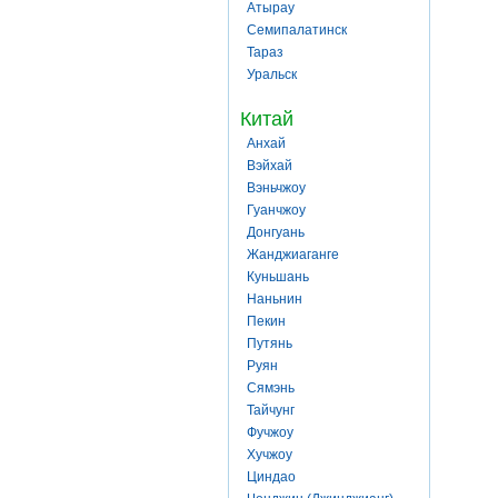
Атырау
Семипалатинск
Тараз
Уральск
Китай
Анхай
Вэйхай
Вэньчжоу
Гуанчжоу
Донгуань
Жанджиаганге
Куньшань
Наньнин
Пекин
Путянь
Руян
Сямэнь
Тайчунг
Фучжоу
Хучжоу
Циндао