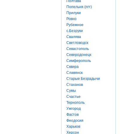
Полтава
Попельня (пгт)
Прилуки
Ровно
Рубежное
с.Безруки
Свалява
Светловодск
Севастополь
Северодонецк
Симферополь
Сквира
Славянск
Старые Безрадычи
Стаханов
Сумы
Счастье
Тернополь
Ужгород
Фастов
Феодосия
Харьков
Херсон