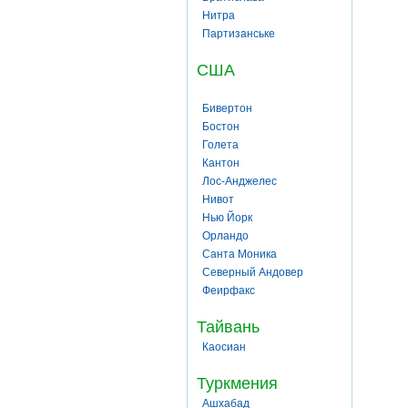
Нитра
Партизанське
США
Бивертон
Бостон
Голета
Кантон
Лос-Анджелес
Нивот
Нью Йорк
Орландо
Санта Моника
Северный Андовер
Феирфакс
Тайвань
Каосиан
Туркмения
Ашхабад