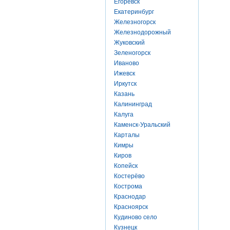
Егоревск
Екатеринбург
Железногорск
Железнодорожный
Жуковский
Зеленогорск
Иваново
Ижевск
Иркутск
Казань
Калининград
Калуга
Каменск-Уральский
Карталы
Кимры
Киров
Копейск
Костерёво
Кострома
Краснодар
Красноярск
Кудиново село
Кузнецк