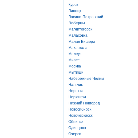
Курск
Липецк
Лосино-Петровский
Люберцы
Магнитогорск
Малаховка
Малая Вишера
Махачкала
Мелеуз
Миасс
Москва
Мытищи
Набережные Челны
Нальчик
Нерехта
Нерюнгри
Нижний Новгород
Новосибирск
Новочеркасск
Обнинск
Одинцово
Озерск