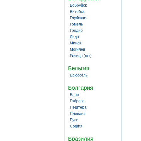
Бобруйск
Витебск
Глубокое
Гомель
Гродно
Лида
Минск
Могилев
Речица (пгт)
Бельгия
Брюссель
Болгария
Баня
Габрово
Пештера
Пловдив
Русе
София
Бразилия