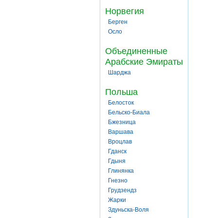
Норвегия
Берген
Осло
Объединенные
Арабские Эмираты
Шарджа
Польша
Белосток
Бельско-Биала
Бжезница
Варшава
Вроцлав
Гданск
Гдыня
Глинянка
Гнезно
Грудзендз
Жарки
Здуньска-Воля