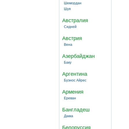
Шемордан
Шуя
Австралия
Сидней
Австрия
Вена
Азербайджан
Баку
Аргентина
Буэнос Айрес
Армения
Ереван
Бангладеш
Дакка
Белоруссия