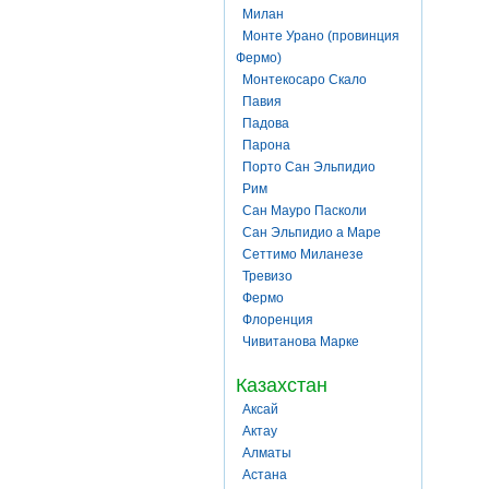
Милан
Монте Урано (провинция
Фермо)
Монтекосаро Скало
Павия
Падова
Парона
Порто Сан Эльпидио
Рим
Сан Мауро Пасколи
Сан Эльпидио а Маре
Сеттимо Миланезе
Тревизо
Фермо
Флоренция
Чивитанова Марке
Казахстан
Аксай
Актау
Алматы
Астана