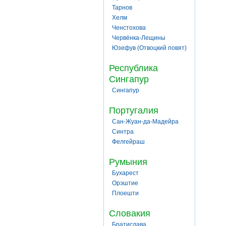
Тарнов
Хелм
Ченстохова
Червёнка-Лещины
Юзефув (Отвоцкий повят)
Республика
Сингапур
Сингапур
Португалия
Сан-Жуан-да-Мадейра
Синтра
Фелгейраш
Румыния
Бухарест
Орэштие
Плоешти
Словакия
Братислава