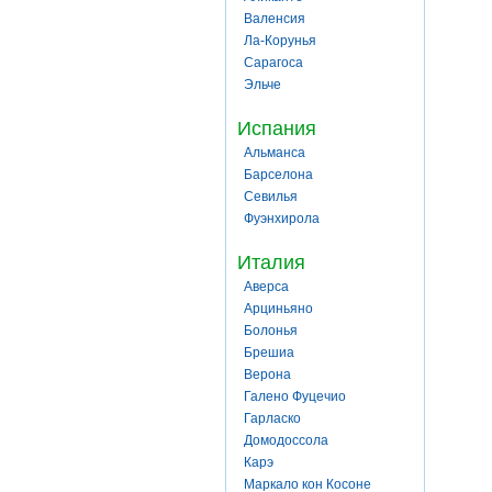
Валенсия
Ла-Корунья
Сарагоса
Эльче
Испания
Альманса
Барселона
Севилья
Фуэнхирола
Италия
Аверса
Арциньяно
Болонья
Брешиа
Верона
Галено Фуцечио
Гарласко
Домодоссола
Карэ
Маркало кон Косоне