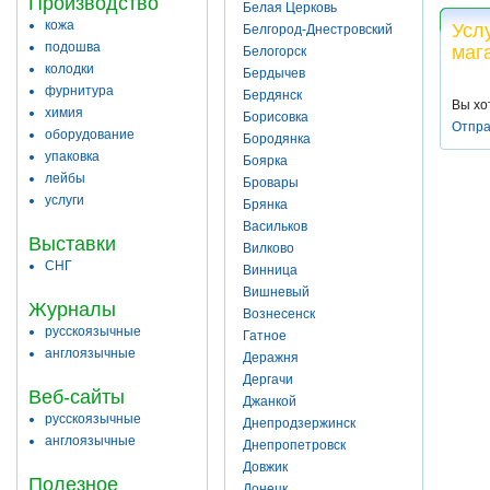
Производство
Белая Церковь
кожа
Усл
Белгород-Днестровский
подошва
маг
Белогорск
колодки
Бердычев
фурнитура
Бердянск
Вы хо
химия
Борисовка
Отпра
оборудование
Бородянка
упаковка
Боярка
лейбы
Бровары
услуги
Брянка
Васильков
Выставки
Вилково
СНГ
Винница
Вишневый
Журналы
Вознесенск
русскоязычные
Гатное
англоязычные
Деражня
Дергачи
Веб-сайты
Джанкой
русскоязычные
Днепродзержинск
англоязычные
Днепропетровск
Довжик
Полезное
Донецк