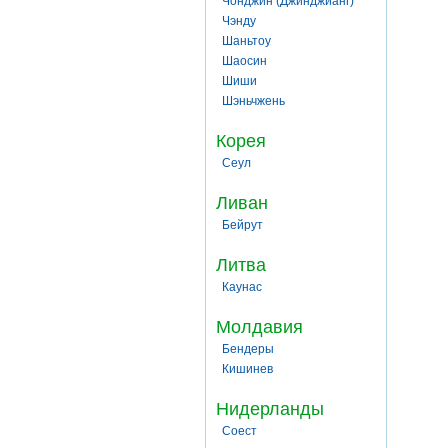
Чонджин (Джинджианг)
Чэнду
Шаньтоу
Шаосин
Шиши
Шэньчжень
Корея
Сеул
Ливан
Бейрут
Литва
Каунас
Молдавия
Бендеры
Кишинев
Нидерланды
Соест