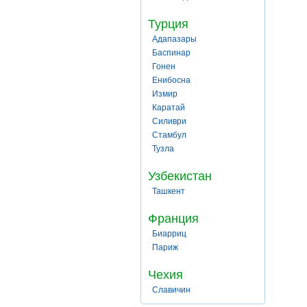
Турция
Адапазары
Баспинар
Гонен
Енибосна
Измир
Каратай
Силиври
Стамбул
Тузла
Узбекистан
Ташкент
Франция
Биарриц
Париж
Чехия
Славичин