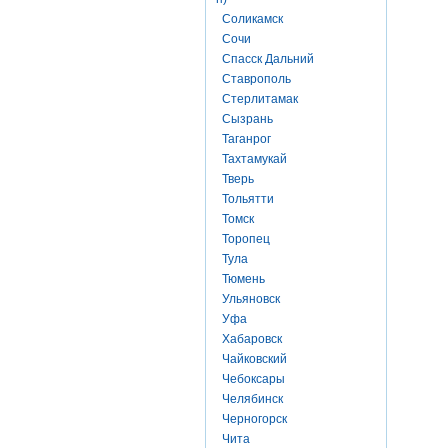
Соликамск
Сочи
Спасск Дальний
Ставрополь
Стерлитамак
Сызрань
Таганрог
Тахтамукай
Тверь
Тольятти
Томск
Торопец
Тула
Тюмень
Ульяновск
Уфа
Хабаровск
Чайковский
Чебоксары
Челябинск
Черногорск
Чита