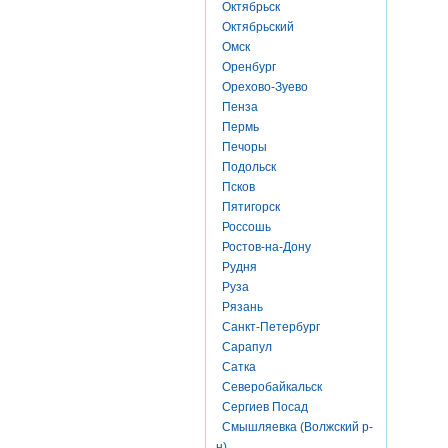
Октябрьск
Октябрьский
Омск
Оренбург
Орехово-Зуево
Пенза
Пермь
Печоры
Подольск
Псков
Пятигорск
Россошь
Ростов-на-Дону
Рудня
Руза
Рязань
Санкт-Петербург
Сарапул
Сатка
Северобайкальск
Сергиев Посад
Смышляевка (Волжский р-
н)