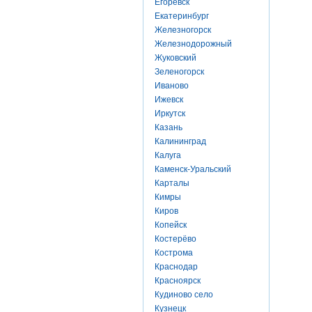
Егоревск
Екатеринбург
Железногорск
Железнодорожный
Жуковский
Зеленогорск
Иваново
Ижевск
Иркутск
Казань
Калининград
Калуга
Каменск-Уральский
Карталы
Кимры
Киров
Копейск
Костерёво
Кострома
Краснодар
Красноярск
Кудиново село
Кузнецк