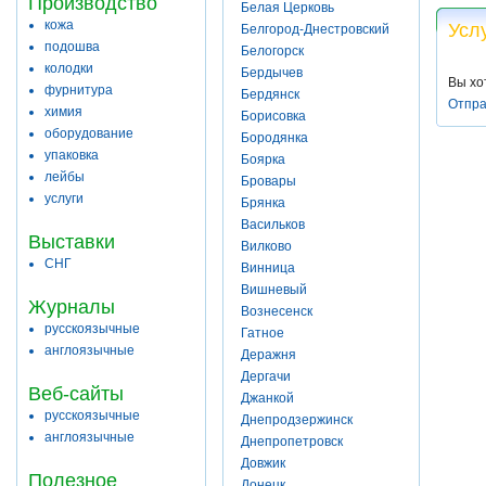
Производство
Белая Церковь
кожа
Усл
Белгород-Днестровский
подошва
Белогорск
колодки
Бердычев
Вы хо
фурнитура
Бердянск
Отпра
химия
Борисовка
оборудование
Бородянка
упаковка
Боярка
лейбы
Бровары
услуги
Брянка
Васильков
Выставки
Вилково
СНГ
Винница
Вишневый
Журналы
Вознесенск
русскоязычные
Гатное
англоязычные
Деражня
Дергачи
Веб-сайты
Джанкой
русскоязычные
Днепродзержинск
англоязычные
Днепропетровск
Довжик
Полезное
Донецк