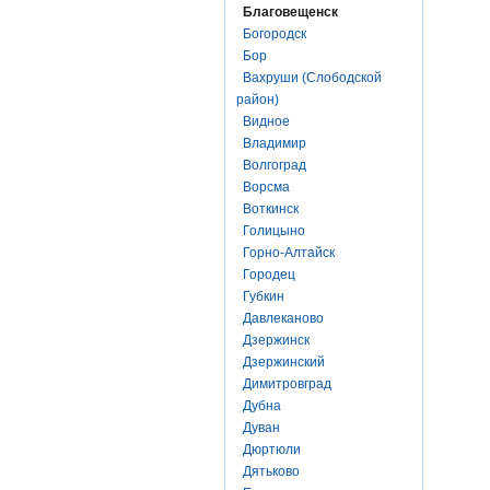
Благовещенск
Богородск
Бор
Вахруши (Слободской
район)
Видное
Владимир
Волгоград
Ворсма
Воткинск
Голицыно
Горно-Алтайск
Городец
Губкин
Давлеканово
Дзержинск
Дзержинский
Димитровград
Дубна
Дуван
Дюртюли
Дятьково