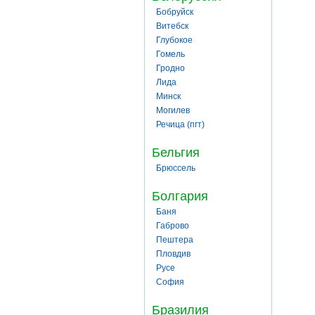
Бобруйск
Витебск
Глубокое
Гомель
Гродно
Лида
Минск
Могилев
Речица (пгт)
Бельгия
Брюссель
Болгария
Баня
Габрово
Пештера
Пловдив
Русе
София
Бразилия