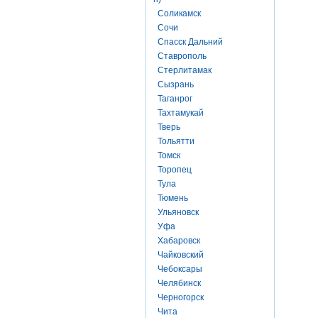
Соликамск
Сочи
Спасск Дальний
Ставрополь
Стерлитамак
Сызрань
Таганрог
Тахтамукай
Тверь
Тольятти
Томск
Торопец
Тула
Тюмень
Ульяновск
Уфа
Хабаровск
Чайковский
Чебоксары
Челябинск
Черногорск
Чита