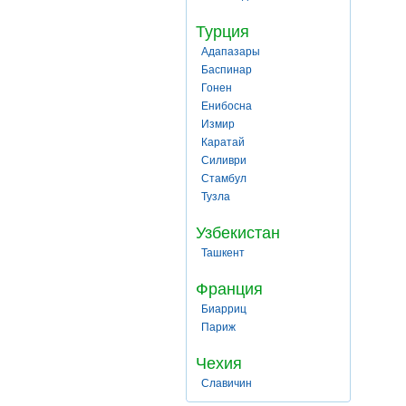
Турция
Адапазары
Баспинар
Гонен
Енибосна
Измир
Каратай
Силиври
Стамбул
Тузла
Узбекистан
Ташкент
Франция
Биарриц
Париж
Чехия
Славичин