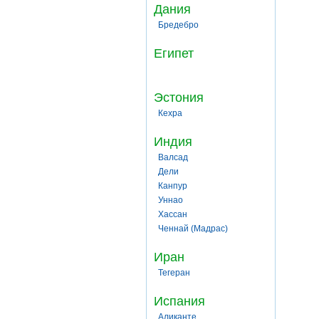
Дания
Бредебро
Египет
Эстония
Кехра
Индия
Валсад
Дели
Канпур
Уннао
Хассан
Ченнай (Мадрас)
Иран
Тегеран
Испания
Аликанте