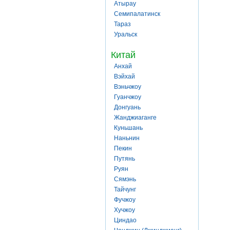
Атырау
Семипалатинск
Тараз
Уральск
Китай
Анхай
Вэйхай
Вэньчжоу
Гуанчжоу
Донгуань
Жанджиаганге
Куньшань
Наньнин
Пекин
Путянь
Руян
Сямэнь
Тайчунг
Фучжоу
Хучжоу
Циндао