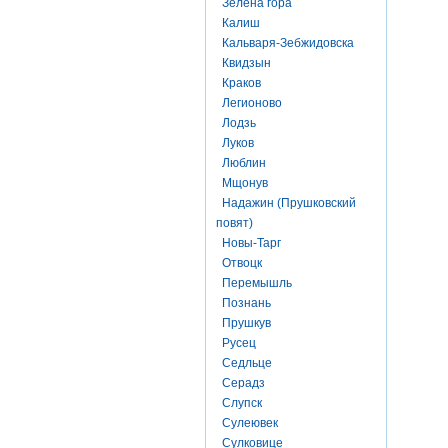
Зелена гора
Калиш
Кальваря-Зебжидовска
Квидзын
Краков
Легионово
Лодзь
Луков
Люблин
Мщонув
Надажин (Прушковский
повят)
Новы-Тарг
Отвоцк
Перемышль
Познань
Прушкув
Русец
Седльце
Серадз
Слупск
Сулеювек
Сулковице