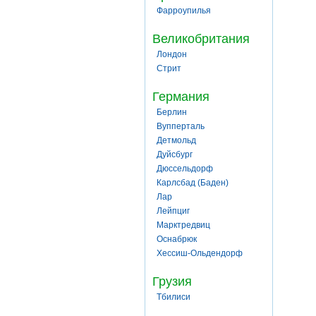
Фарроупилья
Великобритания
Лондон
Стрит
Германия
Берлин
Вупперталь
Детмольд
Дуйсбург
Дюссельдорф
Карлсбад (Баден)
Лар
Лейпциг
Марктредвиц
Оснабрюк
Хессиш-Ольдендорф
Грузия
Тбилиси