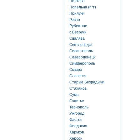
Полтава
Попельня (пгт)
Прилуки
Ровно
Рубежное
с.Безруки
Свалява
Светловодск
Севастополь
Северодонецк
Симферополь
Сквира
Славянск
Старые Безрадычи
Стаханов
Сумы
Счастье
Тернополь
Ужгород
Фастов
Феодосия
Харьков
Херсон