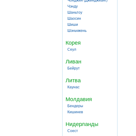
Чонджин (Джинджианг)
Чэнду
Шаньтоу
Шаосин
Шиши
Шэньчжень
Корея
Сеул
Ливан
Бейрут
Литва
Каунас
Молдавия
Бендеры
Кишинев
Нидерланды
Соест