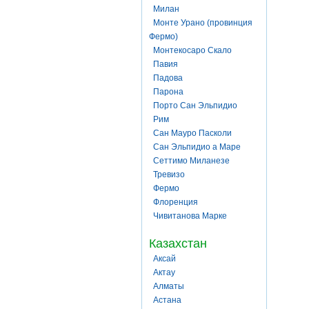
Милан
Монте Урано (провинция
Фермо)
Монтекосаро Скало
Павия
Падова
Парона
Порто Сан Эльпидио
Рим
Сан Мауро Пасколи
Сан Эльпидио а Маре
Сеттимо Миланезе
Тревизо
Фермо
Флоренция
Чивитанова Марке
Казахстан
Аксай
Актау
Алматы
Астана