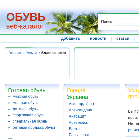
ОБУВЬ
Поиск
веб-каталог
добавить
|
новости
|
статьи
|
Главная
Услуги
Благовещенск
Готовая обувь
Города
Усл
про
Украина
мужская обувь
женская обувь
Авангард (пгт)
детская обувь
Александрия
Вы пр
спортивная обувь
Антрацит
произ
специальная обувь
Артемовск
Нет н
оптовая продажа обуви
Балта
регис
Барышевка