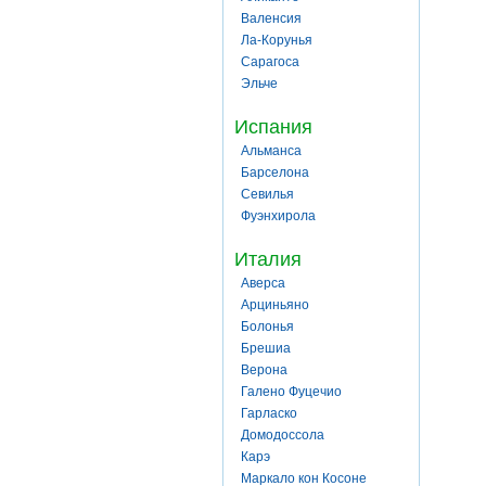
Валенсия
Ла-Корунья
Сарагоса
Эльче
Испания
Альманса
Барселона
Севилья
Фуэнхирола
Италия
Аверса
Арциньяно
Болонья
Брешиа
Верона
Галено Фуцечио
Гарласко
Домодоссола
Карэ
Маркало кон Косоне