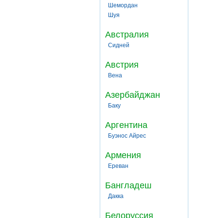
Шемордан
Шуя
Австралия
Сидней
Австрия
Вена
Азербайджан
Баку
Аргентина
Буэнос Айрес
Армения
Ереван
Бангладеш
Дакка
Белоруссия