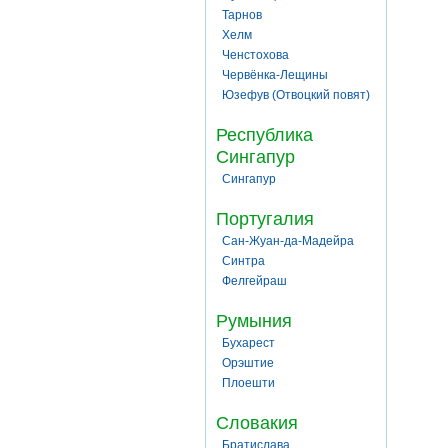
Тарнов
Хелм
Ченстохова
Червёнка-Лещины
Юзефув (Отвоцкий повят)
Республика
Сингапур
Сингапур
Португалия
Сан-Жуан-да-Мадейра
Синтра
Фелгейраш
Румыния
Бухарест
Орэштие
Плоешти
Словакия
Братислава