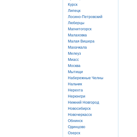
Курск
Липецк
Лосино-Петровский
Люберцы
Магнитогорск
Малаховка
Малая Вишера
Махачкала
Мелеуз
Миасс
Москва
Мытищи
Набережные Челны
Нальчик
Нерехта
Нерюнгри
Нижний Новгород
Новосибирск
Новочеркасск
Обнинск
Одинцово
Озерск