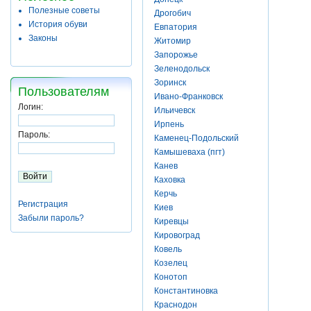
Полезные советы
Дрогобич
История обуви
Евпатория
Законы
Житомир
Запорожье
Зеленодольск
Зоринск
Пользователям
Ивано-Франковск
Логин:
Ильичевск
Ирпень
Пароль:
Каменец-Подольский
Камышеваха (пгт)
Канев
Каховка
Керчь
Регистрация
Киев
Забыли пароль?
Киревцы
Кировоград
Ковель
Козелец
Конотоп
Константиновка
Краснодон