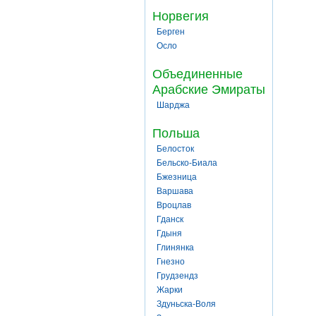
Норвегия
Берген
Осло
Объединенные
Арабские Эмираты
Шарджа
Польша
Белосток
Бельско-Биала
Бжезница
Варшава
Вроцлав
Гданск
Гдыня
Глинянка
Гнезно
Грудзендз
Жарки
Здуньска-Воля