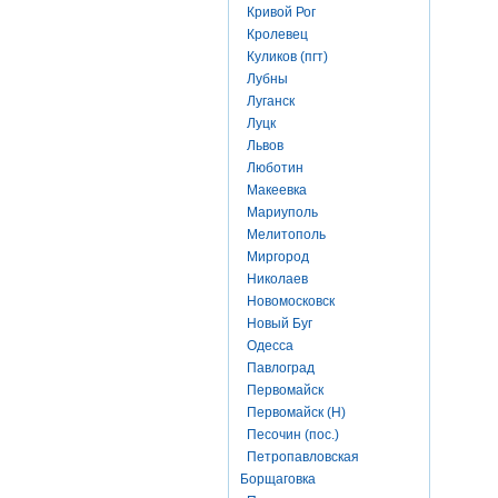
Кривой Рог
Кролевец
Куликов (пгт)
Лубны
Луганск
Луцк
Львов
Люботин
Макеевка
Мариуполь
Мелитополь
Миргород
Николаев
Новомосковск
Новый Буг
Одесса
Павлоград
Первомайск
Первомайск (Н)
Песочин (пос.)
Петропавловская
Борщаговка