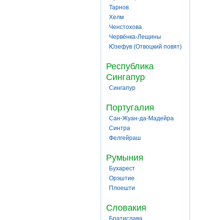
Тарнов
Хелм
Ченстохова
Червёнка-Лещины
Юзефув (Отвоцкий повят)
Республика
Сингапур
Сингапур
Португалия
Сан-Жуан-да-Мадейра
Синтра
Фелгейраш
Румыния
Бухарест
Орэштие
Плоешти
Словакия
Братислава