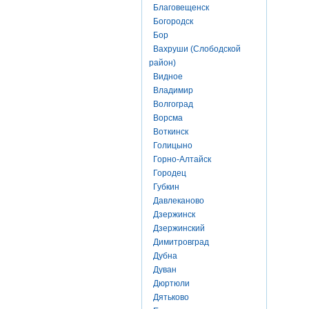
Благовещенск
Богородск
Бор
Вахруши (Слободской
район)
Видное
Владимир
Волгоград
Ворсма
Воткинск
Голицыно
Горно-Алтайск
Городец
Губкин
Давлеканово
Дзержинск
Дзержинский
Димитровград
Дубна
Дуван
Дюртюли
Дятьково