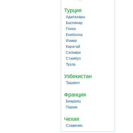
Турция
Адапазары
Баспинар
Гонен
Енибосна
Измир
Каратай
Силиври
Стамбул
Тузла
Узбекистан
Ташкент
Франция
Биарриц
Париж
Чехия
Славичин