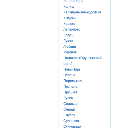
Зелена гора
Калиш
Кальваря-Зебжидовска
Квидзын
Краков
Легионово
Лодзь
Луков
Люблин
Мщонув
Надажин (Прушковский
повят)
Новы-Тарг
Отвоцк
Перемышль
Познань
Прушкув
Русец
Седльце
Серадз
Слупск
Сулеювек
Сулковице