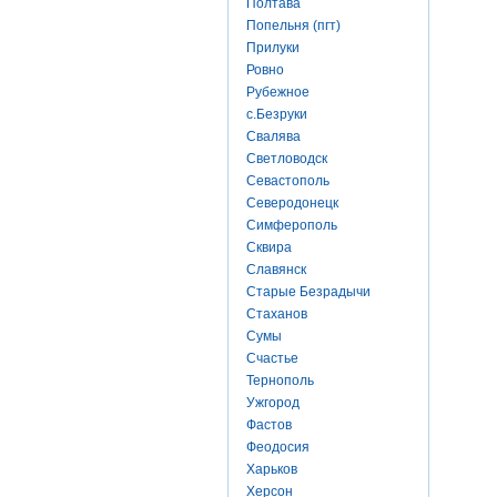
Полтава
Попельня (пгт)
Прилуки
Ровно
Рубежное
с.Безруки
Свалява
Светловодск
Севастополь
Северодонецк
Симферополь
Сквира
Славянск
Старые Безрадычи
Стаханов
Сумы
Счастье
Тернополь
Ужгород
Фастов
Феодосия
Харьков
Херсон