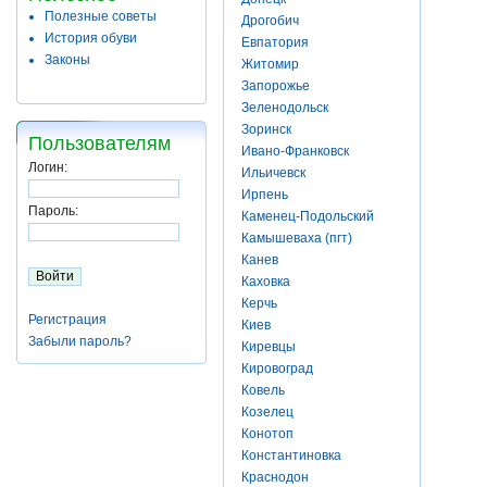
Полезные советы
Дрогобич
История обуви
Евпатория
Законы
Житомир
Запорожье
Зеленодольск
Зоринск
Пользователям
Ивано-Франковск
Логин:
Ильичевск
Ирпень
Пароль:
Каменец-Подольский
Камышеваха (пгт)
Канев
Каховка
Керчь
Регистрация
Киев
Забыли пароль?
Киревцы
Кировоград
Ковель
Козелец
Конотоп
Константиновка
Краснодон