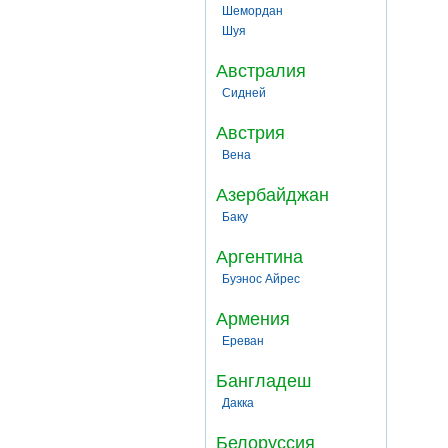
Шемордан
Шуя
Австралия
Сидней
Австрия
Вена
Азербайджан
Баку
Аргентина
Буэнос Айрес
Армения
Ереван
Бангладеш
Дакка
Белоруссия