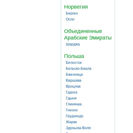
Норвегия
Берген
Осло
Объединенные
Арабские Эмираты
Шарджа
Польша
Белосток
Бельско-Биала
Бжезница
Варшава
Вроцлав
Гданск
Гдыня
Глинянка
Гнезно
Грудзендз
Жарки
Здуньска-Воля