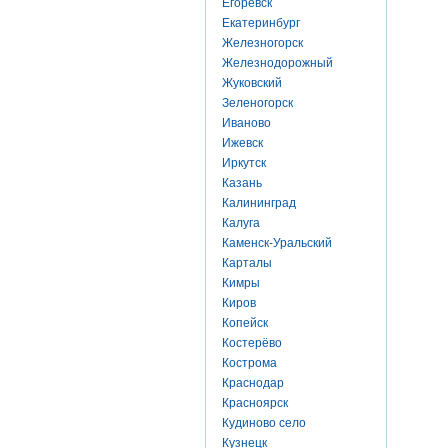
Егоревск
Екатеринбург
Железногорск
Железнодорожный
Жуковский
Зеленогорск
Иваново
Ижевск
Иркутск
Казань
Калининград
Калуга
Каменск-Уральский
Карталы
Кимры
Киров
Копейск
Костерёво
Кострома
Краснодар
Красноярск
Кудиново село
Кузнецк