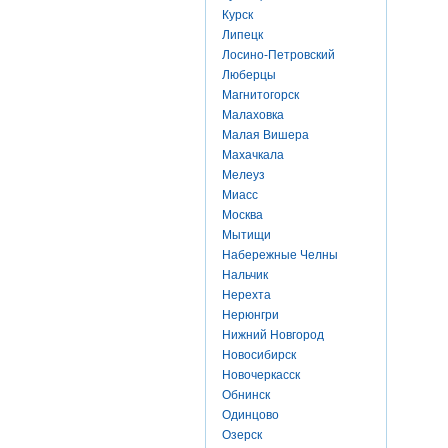
Курск
Липецк
Лосино-Петровский
Люберцы
Магнитогорск
Малаховка
Малая Вишера
Махачкала
Мелеуз
Миасс
Москва
Мытищи
Набережные Челны
Нальчик
Нерехта
Нерюнгри
Нижний Новгород
Новосибирск
Новочеркасск
Обнинск
Одинцово
Озерск