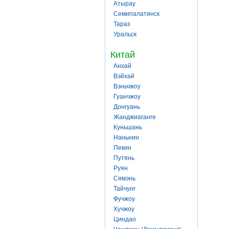
Атырау
Семипалатинск
Тараз
Уральск
Китай
Анхай
Вэйхай
Вэньчжоу
Гуанчжоу
Донгуань
Жанджиаганге
Куньшань
Наньнин
Пекин
Путянь
Руян
Сямэнь
Тайчунг
Фучжоу
Хучжоу
Циндао