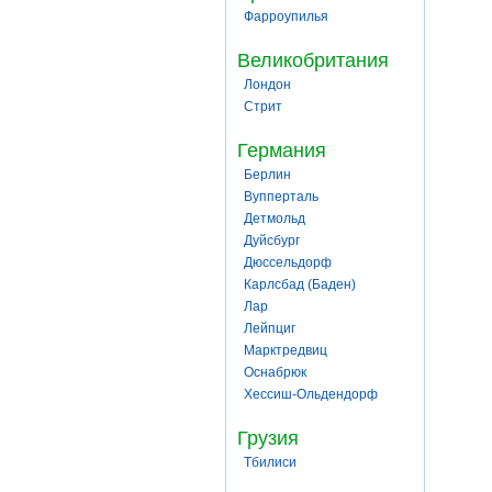
Фарроупилья
Великобритания
Лондон
Стрит
Германия
Берлин
Вупперталь
Детмольд
Дуйсбург
Дюссельдорф
Карлсбад (Баден)
Лар
Лейпциг
Марктредвиц
Оснабрюк
Хессиш-Ольдендорф
Грузия
Тбилиси