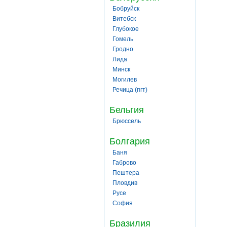
Бобруйск
Витебск
Глубокое
Гомель
Гродно
Лида
Минск
Могилев
Речица (пгт)
Бельгия
Брюссель
Болгария
Баня
Габрово
Пештера
Пловдив
Русе
София
Бразилия