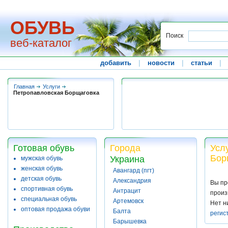
ОБУВЬ
Поиск
веб-каталог
добавить
|
новости
|
статьи
|
Главная
Услуги
Петропавловская Борщаговка
Готовая обувь
Города
Усл
Бор
Украина
мужская обувь
женская обувь
Авангард (пгт)
детская обувь
Александрия
Вы пр
спортивная обувь
Антрацит
произ
специальная обувь
Артемовск
Нет н
оптовая продажа обуви
Балта
регис
Барышевка