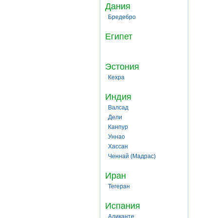
Дания
Бредебро
Египет
Эстония
Кехра
Индия
Валсад
Дели
Канпур
Уннао
Хассан
Ченнай (Мадрас)
Иран
Тегеран
Испания
Аликанте