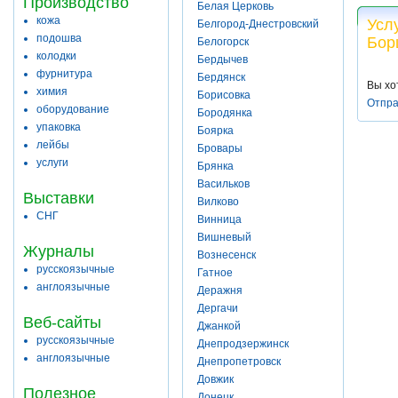
Производство
Белая Церковь
кожа
Усл
Белгород-Днестровский
подошва
Бор
Белогорск
колодки
Бердычев
фурнитура
Бердянск
Вы хо
химия
Борисовка
Отпра
оборудование
Бородянка
упаковка
Боярка
лейбы
Бровары
услуги
Брянка
Васильков
Выставки
Вилково
СНГ
Винница
Вишневый
Журналы
Вознесенск
русскоязычные
Гатное
англоязычные
Деражня
Дергачи
Веб-сайты
Джанкой
русскоязычные
Днепродзержинск
англоязычные
Днепропетровск
Довжик
Полезное
Донецк