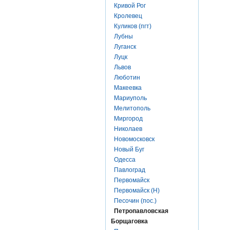
Кривой Рог
Кролевец
Куликов (пгт)
Лубны
Луганск
Луцк
Львов
Люботин
Макеевка
Мариуполь
Мелитополь
Миргород
Николаев
Новомосковск
Новый Буг
Одесса
Павлоград
Первомайск
Первомайск (Н)
Песочин (пос.)
Петропавловская
Борщаговка