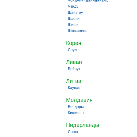
Чонджин (Джинджианг)
Чэнду
Шаньтоу
Шаосин
Шиши
Шэньчжень
Корея
Сеул
Ливан
Бейрут
Литва
Каунас
Молдавия
Бендеры
Кишинев
Нидерланды
Соест