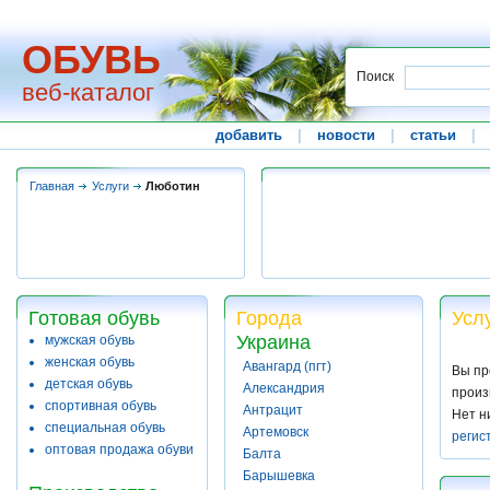
ОБУВЬ
Поиск
веб-каталог
добавить
|
новости
|
статьи
|
Главная
Услуги
Люботин
Готовая обувь
Города
Усл
Украина
мужская обувь
женская обувь
Авангард (пгт)
Вы пр
детская обувь
Александрия
произ
спортивная обувь
Антрацит
Нет н
специальная обувь
Артемовск
регис
оптовая продажа обуви
Балта
Барышевка