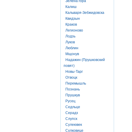
Зелена гора
Калиш
Кальваря-Зебжидовска
Квидзын
Краков
Легионово
Лодзь
Луков
Люблин
Мщонув
Надажин (Прушковский
повят)
Новы-Тарг
Отвоцк
Перемышль
Познань
Прушкув
Русец
Седльце
Серадз
Слупск
Сулеювек
Сулковице