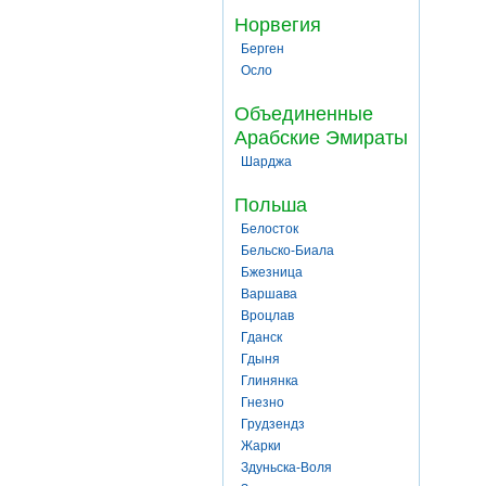
Норвегия
Берген
Осло
Объединенные
Арабские Эмираты
Шарджа
Польша
Белосток
Бельско-Биала
Бжезница
Варшава
Вроцлав
Гданск
Гдыня
Глинянка
Гнезно
Грудзендз
Жарки
Здуньска-Воля