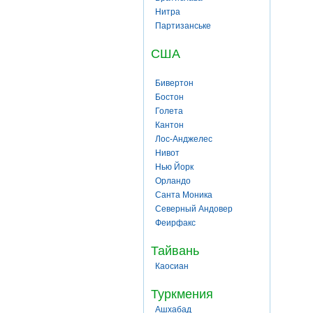
Нитра
Партизанське
США
Бивертон
Бостон
Голета
Кантон
Лос-Анджелес
Нивот
Нью Йорк
Орландо
Санта Моника
Северный Андовер
Феирфакс
Тайвань
Каосиан
Туркмения
Ашхабад