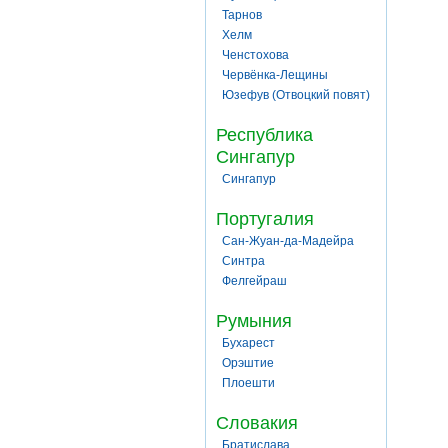
Тарнов
Хелм
Ченстохова
Червёнка-Лещины
Юзефув (Отвоцкий повят)
Республика
Сингапур
Сингапур
Португалия
Сан-Жуан-да-Мадейра
Синтра
Фелгейраш
Румыния
Бухарест
Орэштие
Плоешти
Словакия
Братислава