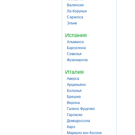
Валенсия
Ла-Корунья
Сарагоса
Эльче
Испания
Альманса
Барселона
Севилья
Фуэнхирола
Италия
Аверса
Арциньяно
Болонья
Брешиа
Верона
Галено Фуцечио
Гарласко
Домодоссола
Карэ
Маркало кон Косоне