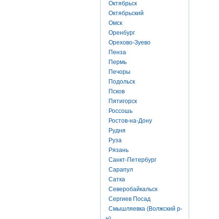
Октябрьск
Октябрьский
Омск
Оренбург
Орехово-Зуево
Пенза
Пермь
Печоры
Подольск
Псков
Пятигорск
Россошь
Ростов-на-Дону
Рудня
Руза
Рязань
Санкт-Петербург
Сарапул
Сатка
Северобайкальск
Сергиев Посад
Смышляевка (Волжский р-
н)