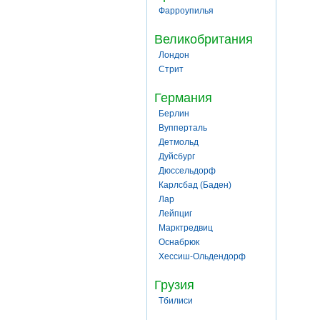
Фарроупилья
Великобритания
Лондон
Стрит
Германия
Берлин
Вупперталь
Детмольд
Дуйсбург
Дюссельдорф
Карлсбад (Баден)
Лар
Лейпциг
Марктредвиц
Оснабрюк
Хессиш-Ольдендорф
Грузия
Тбилиси