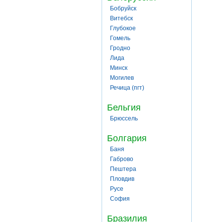
Бобруйск
Витебск
Глубокое
Гомель
Гродно
Лида
Минск
Могилев
Речица (пгт)
Бельгия
Брюссель
Болгария
Баня
Габрово
Пештера
Пловдив
Русе
София
Бразилия