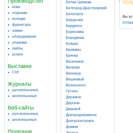
Производство
Усл
Белая Церковь
кожа
Белгород-Днестровский
подошва
Белогорск
Вы хо
колодки
Бердычев
Отпра
фурнитура
Бердянск
химия
Борисовка
оборудование
Бородянка
упаковка
Боярка
лейбы
Бровары
услуги
Брянка
Васильков
Выставки
Вилково
СНГ
Винница
Вишневый
Журналы
Вознесенск
русскоязычные
Гатное
англоязычные
Деражня
Дергачи
Веб-сайты
Джанкой
русскоязычные
Днепродзержинск
англоязычные
Днепропетровск
Довжик
Полезное
Донецк