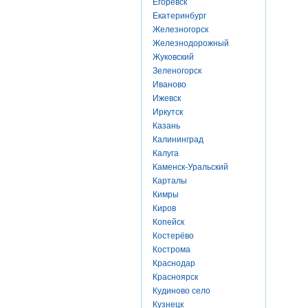
Егоревск
Екатеринбург
Железногорск
Железнодорожный
Жуковский
Зеленогорск
Иваново
Ижевск
Иркутск
Казань
Калининград
Калуга
Каменск-Уральский
Карталы
Кимры
Киров
Копейск
Костерёво
Кострома
Краснодар
Красноярск
Кудиново село
Кузнецк