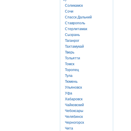
Соликамск
Сочи
Спасск Дальний
Ставрополь
Стерлитамак
Сызрань
Таганрог
Тахтамукай
Тверь
Тольятти
Томск
Торопец
Тула
Тюмень
Ульяновск
Уфа
Хабаровск
Чайковский
Чебоксары
Челябинск
Черногорск
Чита