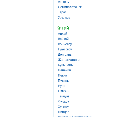
Атырау
Семипалатинск
Тараз
Уральск
Китай
Анхай
Вэйхай
Вэньчжоу
Гуанчжоу
Донгуань
Жанджиаганге
Куньшань
Наньнин
Пекин
Путянь
Руян
Сямэнь
Тайчунг
Фучжоу
Хучжоу
Циндао