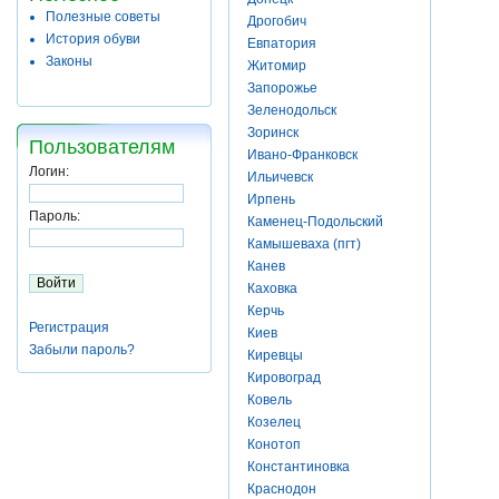
Полезные советы
Дрогобич
История обуви
Евпатория
Законы
Житомир
Запорожье
Зеленодольск
Зоринск
Пользователям
Ивано-Франковск
Логин:
Ильичевск
Ирпень
Пароль:
Каменец-Подольский
Камышеваха (пгт)
Канев
Каховка
Керчь
Регистрация
Киев
Забыли пароль?
Киревцы
Кировоград
Ковель
Козелец
Конотоп
Константиновка
Краснодон