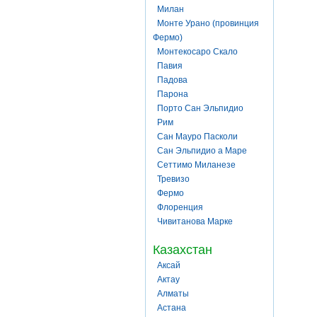
Милан
Монте Урано (провинция
Фермо)
Монтекосаро Скало
Павия
Падова
Парона
Порто Сан Эльпидио
Рим
Сан Мауро Пасколи
Сан Эльпидио а Маре
Сеттимо Миланезе
Тревизо
Фермо
Флоренция
Чивитанова Марке
Казахстан
Аксай
Актау
Алматы
Астана