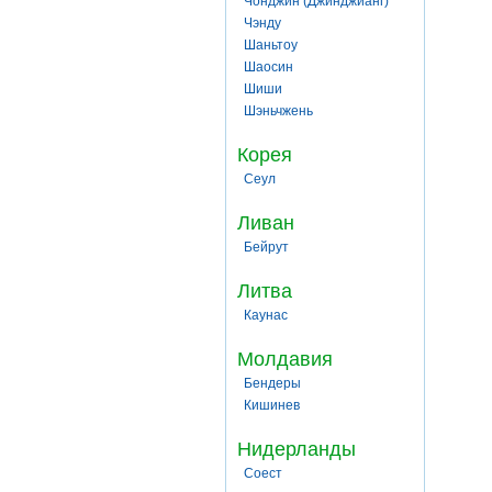
Чонджин (Джинджианг)
Чэнду
Шаньтоу
Шаосин
Шиши
Шэньчжень
Корея
Сеул
Ливан
Бейрут
Литва
Каунас
Молдавия
Бендеры
Кишинев
Нидерланды
Соест