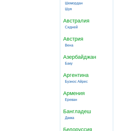
Шемордан
Шуя
Австралия
Сидней
Австрия
Вена
Азербайджан
Баку
Аргентина
Буэнос Айрес
Армения
Ереван
Бангладеш
Дакка
Белоруссия