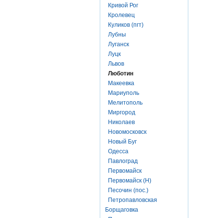
Кривой Рог
Кролевец
Куликов (пгт)
Лубны
Луганск
Луцк
Львов
Люботин
Макеевка
Мариуполь
Мелитополь
Миргород
Николаев
Новомосковск
Новый Буг
Одесса
Павлоград
Первомайск
Первомайск (Н)
Песочин (пос.)
Петропавловская
Борщаговка