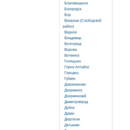
Благовещенск
Богородск
Бор
Вахруши (Слободской
район)
Видное
Владимир
Волгоград
Ворсма
Воткинск
Голицыно
Горно-Алтайск
Городец
Губкин
Давлеканово
Дзержинск
Дзержинский
Димитровград
Дубна
Дуван
Дюртюли
Дятьково