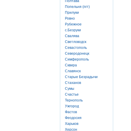
Полтава
Попельня (пгт)
Прилуки
Ровно
Рубежное
с.Безруки
Свалява
Светловодск
Севастополь
Северодонецк
Симферополь
Сквира
Славянск
Старые Безрадычи
Стаханов
Сумы
Счастье
Тернополь
Ужгород
Фастов
Феодосия
Харьков
Херсон