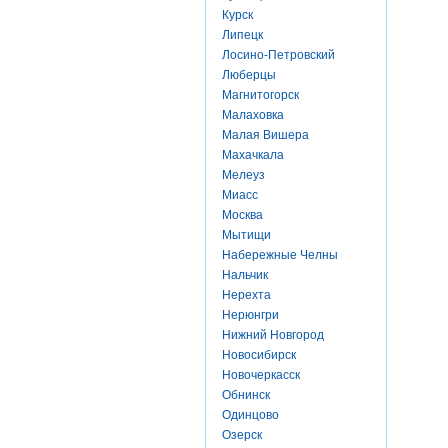
Курск
Липецк
Лосино-Петровский
Люберцы
Магнитогорск
Малаховка
Малая Вишера
Махачкала
Мелеуз
Миасс
Москва
Мытищи
Набережные Челны
Нальчик
Нерехта
Нерюнгри
Нижний Новгород
Новосибирск
Новочеркасск
Обнинск
Одинцово
Озерск