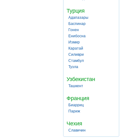
Турция
Адапазары
Баспинар
Гонен
Енибосна
Измир
Каратай
Силиври
Стамбул
Тузла
Узбекистан
Ташкент
Франция
Биарриц
Париж
Чехия
Славичин