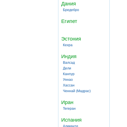
Дания
Бредебро
Египет
Эстония
Кехра
Индия
Валсад
Дели
Канпур
Уннао
Хассан
Ченнай (Мадрас)
Иран
Тегеран
Испания
Аликанте