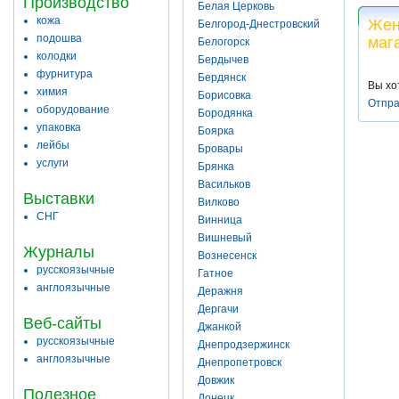
Производство
Белая Церковь
кожа
Жен
Белгород-Днестровский
подошва
маг
Белогорск
колодки
Бердычев
фурнитура
Бердянск
Вы хо
химия
Борисовка
Отпра
оборудование
Бородянка
упаковка
Боярка
лейбы
Бровары
услуги
Брянка
Васильков
Выставки
Вилково
СНГ
Винница
Вишневый
Журналы
Вознесенск
русскоязычные
Гатное
англоязычные
Деражня
Дергачи
Веб-сайты
Джанкой
русскоязычные
Днепродзержинск
англоязычные
Днепропетровск
Довжик
Полезное
Донецк