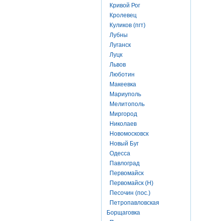
Кривой Рог
Кролевец
Куликов (пгт)
Лубны
Луганск
Луцк
Львов
Люботин
Макеевка
Мариуполь
Мелитополь
Миргород
Николаев
Новомосковск
Новый Буг
Одесса
Павлоград
Первомайск
Первомайск (Н)
Песочин (пос.)
Петропавловская
Борщаговка