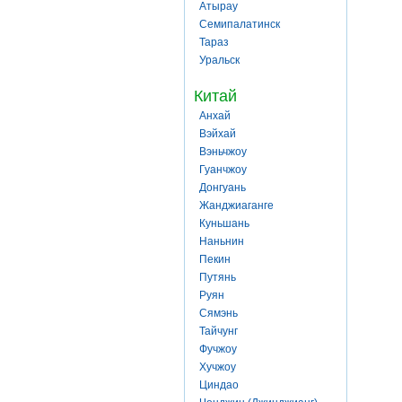
Атырау
Семипалатинск
Тараз
Уральск
Китай
Анхай
Вэйхай
Вэньчжоу
Гуанчжоу
Донгуань
Жанджиаганге
Куньшань
Наньнин
Пекин
Путянь
Руян
Сямэнь
Тайчунг
Фучжоу
Хучжоу
Циндао