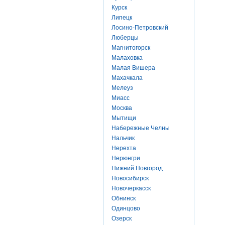
Курск
Липецк
Лосино-Петровский
Люберцы
Магнитогорск
Малаховка
Малая Вишера
Махачкала
Мелеуз
Миасс
Москва
Мытищи
Набережные Челны
Нальчик
Нерехта
Нерюнгри
Нижний Новгород
Новосибирск
Новочеркасск
Обнинск
Одинцово
Озерск