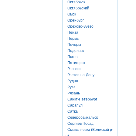
Октябрьск
Октябрьский
Омск
Оренбург
Орехово-Зуево
Пенза
Пермь
Печоры
Подольск
Псков
Пятигорск
Россошь
Ростов-на-Дону
Рудня
Руза
Рязань
Санкт-Петербург
Сарапул
Сатка
Северобайкальск
Сергиев Посад
Смышляевка (Волжский р-
н)