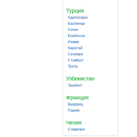
Турция
Адапазары
Баспинар
Гонен
Енибосна
Измир
Каратай
Силиври
Стамбул
Тузла
Узбекистан
Ташкент
Франция
Биарриц
Париж
Чехия
Славичин