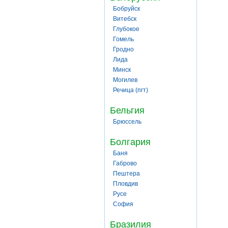
Бобруйск
Витебск
Глубокое
Гомель
Гродно
Лида
Минск
Могилев
Речица (пгт)
Бельгия
Брюссель
Болгария
Баня
Габрово
Пештера
Пловдив
Русе
София
Бразилия