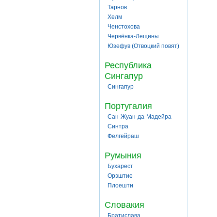
Тарнов
Хелм
Ченстохова
Червёнка-Лещины
Юзефув (Отвоцкий повят)
Республика
Сингапур
Сингапур
Португалия
Сан-Жуан-да-Мадейра
Синтра
Фелгейраш
Румыния
Бухарест
Орэштие
Плоешти
Словакия
Братислава