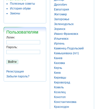
Полезные советы
Дрогобич
История обуви
Евпатория
Законы
Житомир
Запорожье
Зеленодольск
Зоринск
Пользователям
Ивано-Франковск
Логин:
Ильичевск
Ирпень
Пароль:
Каменец-Подольский
Камышеваха (пгт)
Канев
Каховка
Керчь
Регистрация
Киев
Забыли пароль?
Киревцы
Кировоград
Ковель
Козелец
Конотоп
Константиновка
Краснодон