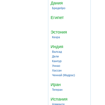
Дания
Бредебро
Египет
Эстония
Кехра
Индия
Валсад
Дели
Канпур
Уннао
Хассан
Ченнай (Мадрас)
Иран
Тегеран
Испания
Аликанте