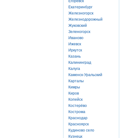
Егоревск
Екатеринбург
Железногорск
Железнодорожный
Жуковский
Зеленогорск
Иваново
Ижевск
Иркутск
Казань
Калининград
Калуга
Каменск-Уральский
Карталы
Кимры
Киров
Копейск
Костерёво
Кострома
Краснодар
Красноярск
Кудиново село
Кузнецк