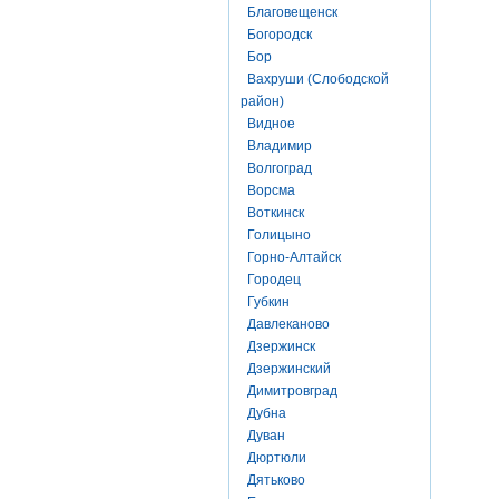
Благовещенск
Богородск
Бор
Вахруши (Слободской
район)
Видное
Владимир
Волгоград
Ворсма
Воткинск
Голицыно
Горно-Алтайск
Городец
Губкин
Давлеканово
Дзержинск
Дзержинский
Димитровград
Дубна
Дуван
Дюртюли
Дятьково