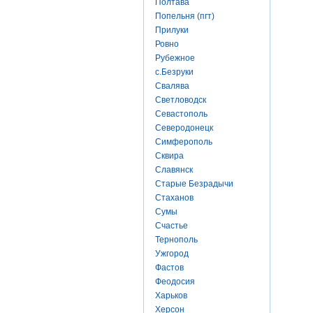
Полтава
Попельня (пгт)
Прилуки
Ровно
Рубежное
с.Безруки
Свалява
Светловодск
Севастополь
Северодонецк
Симферополь
Сквира
Славянск
Старые Безрадычи
Стаханов
Сумы
Счастье
Тернополь
Ужгород
Фастов
Феодосия
Харьков
Херсон