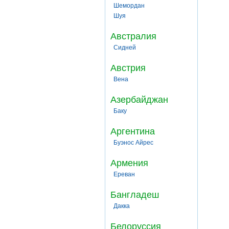
Шемордан
Шуя
Австралия
Сидней
Австрия
Вена
Азербайджан
Баку
Аргентина
Буэнос Айрес
Армения
Ереван
Бангладеш
Дакка
Белоруссия