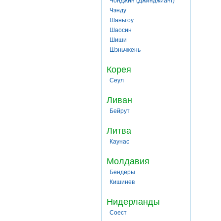
Чонджин (Джинджианг)
Чэнду
Шаньтоу
Шаосин
Шиши
Шэньчжень
Корея
Сеул
Ливан
Бейрут
Литва
Каунас
Молдавия
Бендеры
Кишинев
Нидерланды
Соест