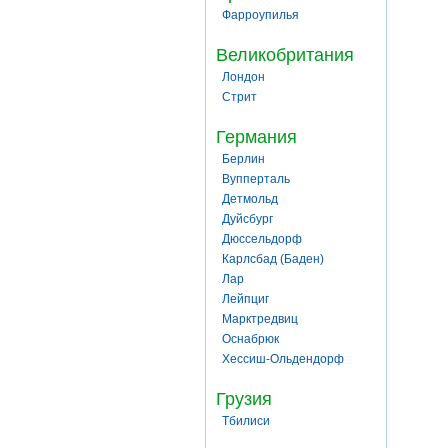
Фарроупилья
Великобритания
Лондон
Стрит
Германия
Берлин
Вупперталь
Детмольд
Дуйсбург
Дюссельдорф
Карлсбад (Баден)
Лар
Лейпциг
Марктредвиц
Оснабрюк
Хессиш-Ольдендорф
Грузия
Тбилиси