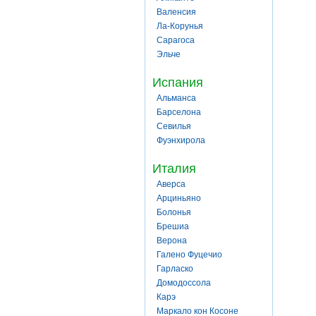
Валенсия
Ла-Корунья
Сарагоса
Эльче
Испания
Альманса
Барселона
Севилья
Фуэнхирола
Италия
Аверса
Арциньяно
Болонья
Брешиа
Верона
Галено Фуцечио
Гарласко
Домодоссола
Карэ
Маркало кон Косоне