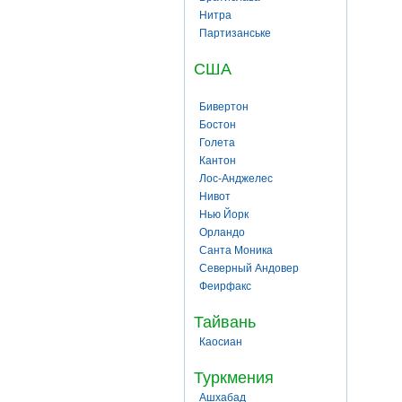
Нитра
Партизанське
США
Бивертон
Бостон
Голета
Кантон
Лос-Анджелес
Нивот
Нью Йорк
Орландо
Санта Моника
Северный Андовер
Феирфакс
Тайвань
Каосиан
Туркмения
Ашхабад