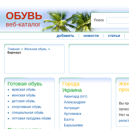
ОБУВЬ
Поиск
веб-каталог
добавить
|
новости
|
статьи
|
Главная
Женская обувь
Барнаул
Готовая обувь
Города
Жен
про
Украина
мужская обувь
женская обувь
Авангард (пгт)
детская обувь
Александрия
Вы пр
спортивная обувь
Антрацит
произ
специальная обувь
Артемовск
Нет н
оптовая продажа обуви
Балта
регис
Барышевка