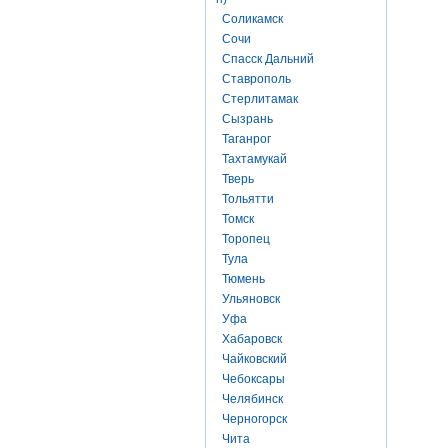
Соликамск
Сочи
Спасск Дальний
Ставрополь
Стерлитамак
Сызрань
Таганрог
Тахтамукай
Тверь
Тольятти
Томск
Торопец
Тула
Тюмень
Ульяновск
Уфа
Хабаровск
Чайковский
Чебоксары
Челябинск
Черногорск
Чита