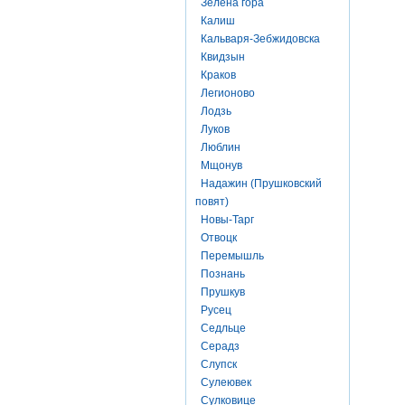
Зелена гора
Калиш
Кальваря-Зебжидовска
Квидзын
Краков
Легионово
Лодзь
Луков
Люблин
Мщонув
Надажин (Прушковский
повят)
Новы-Тарг
Отвоцк
Перемышль
Познань
Прушкув
Русец
Седльце
Серадз
Слупск
Сулеювек
Сулковице