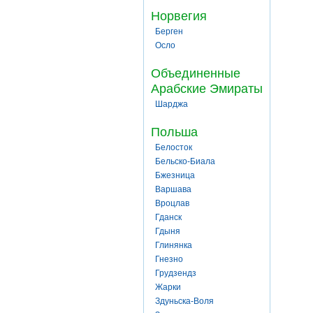
Норвегия
Берген
Осло
Объединенные
Арабские Эмираты
Шарджа
Польша
Белосток
Бельско-Биала
Бжезница
Варшава
Вроцлав
Гданск
Гдыня
Глинянка
Гнезно
Грудзендз
Жарки
Здуньска-Воля