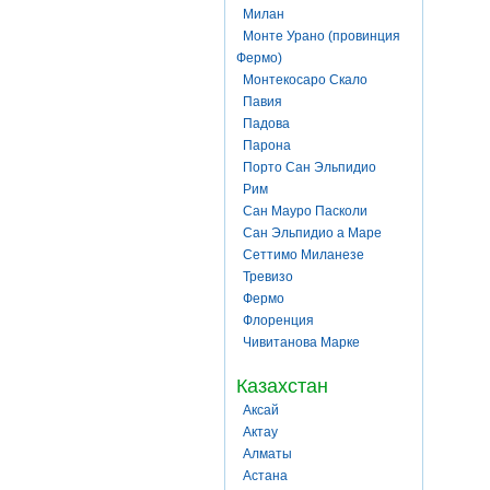
Милан
Монте Урано (провинция
Фермо)
Монтекосаро Скало
Павия
Падова
Парона
Порто Сан Эльпидио
Рим
Сан Мауро Пасколи
Сан Эльпидио а Маре
Сеттимо Миланезе
Тревизо
Фермо
Флоренция
Чивитанова Марке
Казахстан
Аксай
Актау
Алматы
Астана