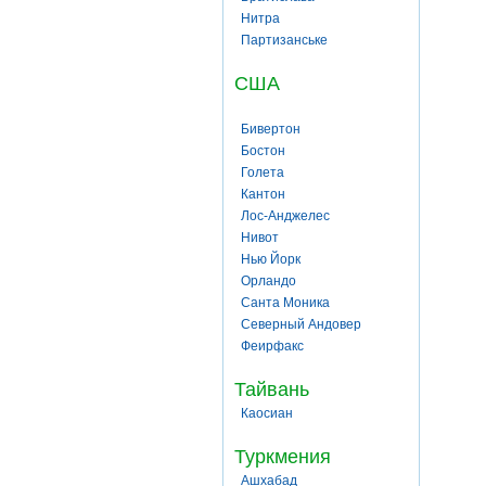
Нитра
Партизанське
США
Бивертон
Бостон
Голета
Кантон
Лос-Анджелес
Нивот
Нью Йорк
Орландо
Санта Моника
Северный Андовер
Феирфакс
Тайвань
Каосиан
Туркмения
Ашхабад