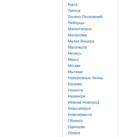
Курск
Липецк
Лосино-Петровский
Люберцы
Магнитогорск
Малаховка
Малая Вишера
Махачкала
Мелеуз
Миасс
Москва
Мытищи
Набережные Челны
Нальчик
Нерехта
Нерюнгри
Нижний Новгород
Новосибирск
Новочеркасск
Обнинск
Одинцово
Озерск