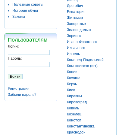
Полезные советы
Дрогобич
История обуви
Евпатория
Законы
Житомир
Запорожье
Зеленодольск
Зоринск
Пользователям
Ивано-Франковск
Логин:
Ильичевск
Ирпень
Пароль:
Каменец-Подольский
Камышеваха (пгт)
Канев
Каховка
Керчь
Регистрация
Киев
Забыли пароль?
Киревцы
Кировоград
Ковель
Козелец
Конотоп
Константиновка
Краснодон