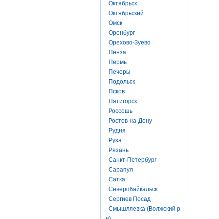
Октябрьск
Октябрьский
Омск
Оренбург
Орехово-Зуево
Пенза
Пермь
Печоры
Подольск
Псков
Пятигорск
Россошь
Ростов-на-Дону
Рудня
Руза
Рязань
Санкт-Петербург
Сарапул
Сатка
Северобайкальск
Сергиев Посад
Смышляевка (Волжский р-
н)