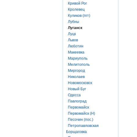
Кривой Рог
Кролевец
Куликов (пгт)
Лубны
Луганск
Луцк
Львов
Люботин
Макеевка
Мариуполь
Мелитополь
Миргород
Николаев
Новомосковск
Новый Буг
Одесса
Павлоград
Первомайск
Первомайск (Н)
Песочин (пос.)
Петропавловская
Борщаговка