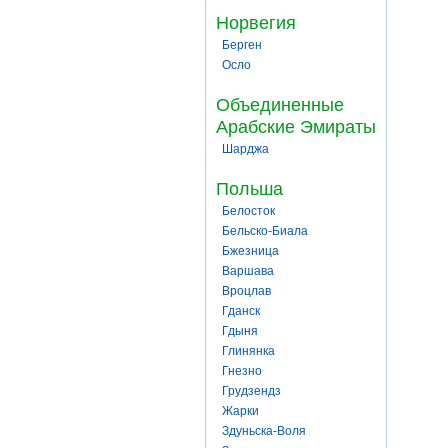
Норвегия
Берген
Осло
Объединенные
Арабские Эмираты
Шарджа
Польша
Белосток
Бельско-Биала
Бжезница
Варшава
Вроцлав
Гданск
Гдыня
Глинянка
Гнезно
Грудзендз
Жарки
Здуньска-Воля