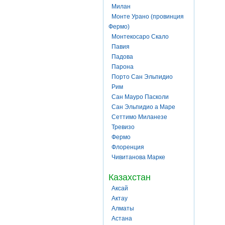
Милан
Монте Урано (провинция
Фермо)
Монтекосаро Скало
Павия
Падова
Парона
Порто Сан Эльпидио
Рим
Сан Мауро Пасколи
Сан Эльпидио а Маре
Сеттимо Миланезе
Тревизо
Фермо
Флоренция
Чивитанова Марке
Казахстан
Аксай
Актау
Алматы
Астана