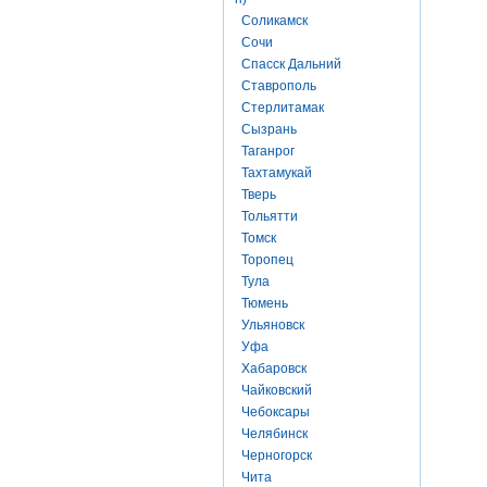
Соликамск
Сочи
Спасск Дальний
Ставрополь
Стерлитамак
Сызрань
Таганрог
Тахтамукай
Тверь
Тольятти
Томск
Торопец
Тула
Тюмень
Ульяновск
Уфа
Хабаровск
Чайковский
Чебоксары
Челябинск
Черногорск
Чита