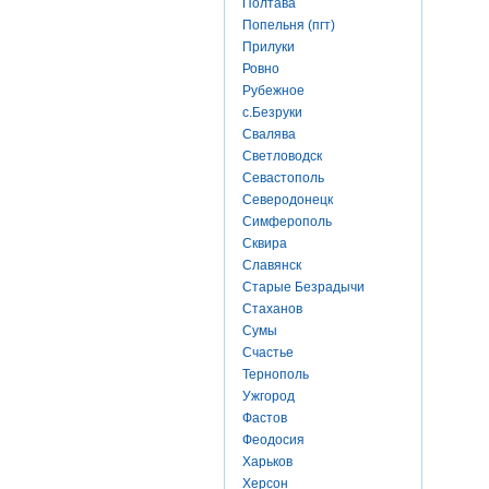
Полтава
Попельня (пгт)
Прилуки
Ровно
Рубежное
с.Безруки
Свалява
Светловодск
Севастополь
Северодонецк
Симферополь
Сквира
Славянск
Старые Безрадычи
Стаханов
Сумы
Счастье
Тернополь
Ужгород
Фастов
Феодосия
Харьков
Херсон