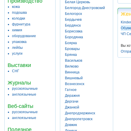
Производство
Белая Церковь
кожа
Белгород-Днестровский
подошва
Жен
Белогорск
колодки
Бердычев
Kinder
фурнитура
Бердянск
Обувк
химия
Борисовка
ЧП Се
оборудование
Бородянка
упаковка
Боярка
Вы хо
лейбы
Бровары
Отпра
услуги
Брянка
Васильков
Выставки
Вилково
СНГ
Винница
Вишневый
Журналы
Вознесенск
русскоязычные
Гатное
англоязычные
Деражня
Дергачи
Веб-сайты
Джанкой
русскоязычные
Днепродзержинск
англоязычные
Днепропетровск
Довжик
Полезное
Донецк