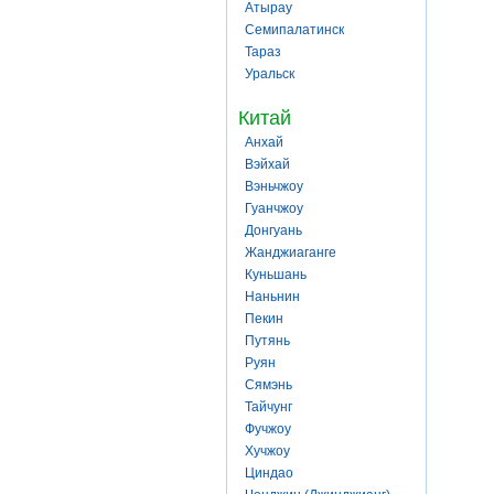
Атырау
Семипалатинск
Тараз
Уральск
Китай
Анхай
Вэйхай
Вэньчжоу
Гуанчжоу
Донгуань
Жанджиаганге
Куньшань
Наньнин
Пекин
Путянь
Руян
Сямэнь
Тайчунг
Фучжоу
Хучжоу
Циндао