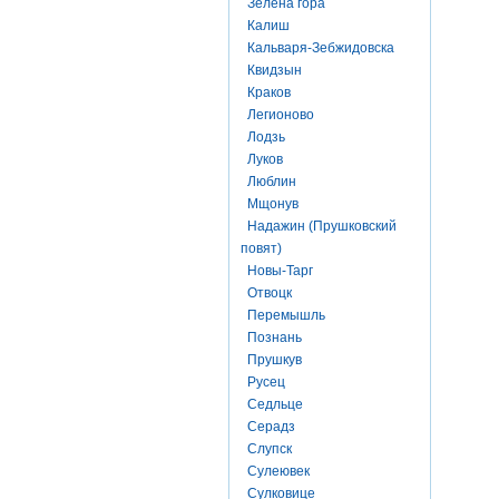
Зелена гора
Калиш
Кальваря-Зебжидовска
Квидзын
Краков
Легионово
Лодзь
Луков
Люблин
Мщонув
Надажин (Прушковский
повят)
Новы-Тарг
Отвоцк
Перемышль
Познань
Прушкув
Русец
Седльце
Серадз
Слупск
Сулеювек
Сулковице