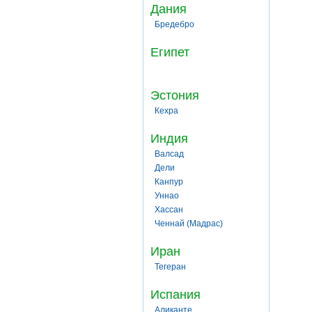
Дания
Бредебро
Египет
Эстония
Кехра
Индия
Валсад
Дели
Канпур
Уннао
Хассан
Ченнай (Мадрас)
Иран
Тегеран
Испания
Аликанте