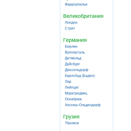
Фарроупилья
Великобритания
Лондон
Стрит
Германия
Берлин
Вупперталь
Детмольд
Дуйсбург
Дюссельдорф
Карлсбад (Баден)
Лар
Лейпциг
Марктредвиц
Оснабрюк
Хессиш-Ольдендорф
Грузия
Тбилиси