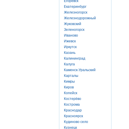
Егоревск
Екатеринбург
Железногорск
Железнодорожный
Жуковский
Зеленогорск
Иваново
Ижевск
Иркутск
Казань
Калининград
Калуга
Каменск-Уральский
Карталы
Кимры
Киров
Копейск
Костерёво
Кострома
Краснодар
Красноярск
Кудиново село
Кузнецк