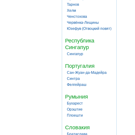
Тарнов
Хелм
Ченстохова
Червёнка-Лещины
Юзефув (Отвоцкий повят)
Республика
Сингапур
Сингапур
Португалия
Сан-Жуан-да-Мадейра
Синтра
Фелгейраш
Румыния
Бухарест
Орэштие
Плоешти
Словакия
Братислава