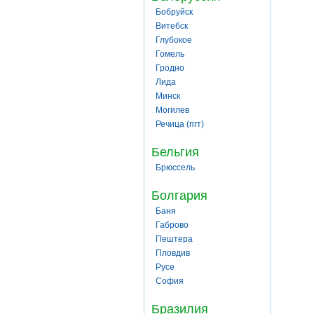
Бобруйск
Витебск
Глубокое
Гомель
Гродно
Лида
Минск
Могилев
Речица (пгт)
Бельгия
Брюссель
Болгария
Баня
Габрово
Пештера
Пловдив
Русе
София
Бразилия