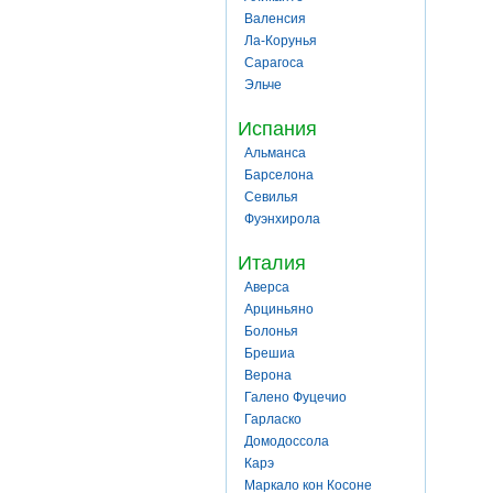
Валенсия
Ла-Корунья
Сарагоса
Эльче
Испания
Альманса
Барселона
Севилья
Фуэнхирола
Италия
Аверса
Арциньяно
Болонья
Брешиа
Верона
Галено Фуцечио
Гарласко
Домодоссола
Карэ
Маркало кон Косоне