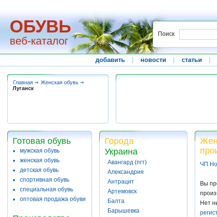
ОБУВЬ
Поиск
веб-каталог
добавить
|
новости
|
статьи
|
Главная
Женская обувь
Луганск
Готовая обувь
Города
Жен
про
Украина
мужская обувь
женская обувь
Авангард (пгт)
ЧП Но
детская обувь
Александрия
спортивная обувь
Антрацит
Вы пр
специальная обувь
Артемовск
произ
оптовая продажа обуви
Балта
Нет н
Барышевка
регис