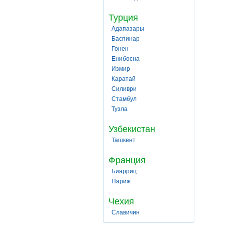
Турция
Адапазары
Баспинар
Гонен
Енибосна
Измир
Каратай
Силиври
Стамбул
Тузла
Узбекистан
Ташкент
Франция
Биарриц
Париж
Чехия
Славичин