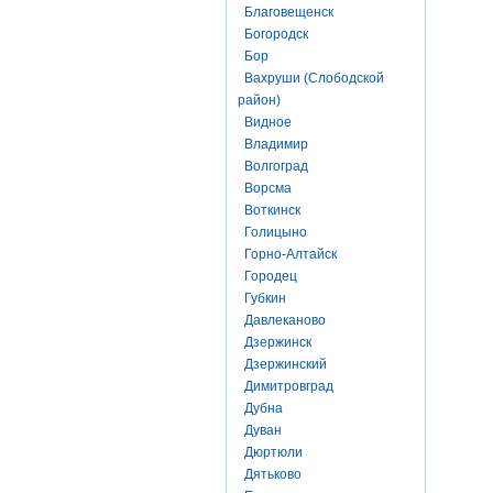
Благовещенск
Богородск
Бор
Вахруши (Слободской
район)
Видное
Владимир
Волгоград
Ворсма
Воткинск
Голицыно
Горно-Алтайск
Городец
Губкин
Давлеканово
Дзержинск
Дзержинский
Димитровград
Дубна
Дуван
Дюртюли
Дятьково