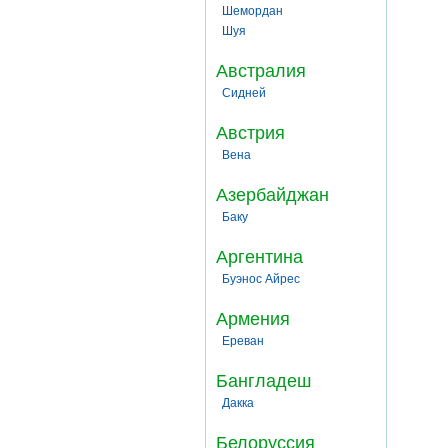
Шемордан
Шуя
Австралия
Сидней
Австрия
Вена
Азербайджан
Баку
Аргентина
Буэнос Айрес
Армения
Ереван
Бангладеш
Дакка
Белоруссия