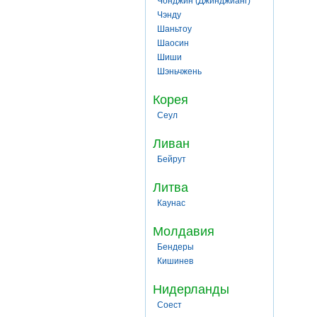
Чонджин (Джинджианг)
Чэнду
Шаньтоу
Шаосин
Шиши
Шэньчжень
Корея
Сеул
Ливан
Бейрут
Литва
Каунас
Молдавия
Бендеры
Кишинев
Нидерланды
Соест