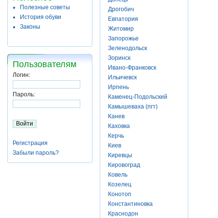
Полезные советы
Дрогобич
История обуви
Евпатория
Законы
Житомир
Запорожье
Зеленодольск
Зоринск
Пользователям
Ивано-Франковск
Логин:
Ильичевск
Ирпень
Пароль:
Каменец-Подольский
Камышеваха (пгт)
Канев
Каховка
Керчь
Регистрация
Киев
Забыли пароль?
Киревцы
Кировоград
Ковель
Козелец
Конотоп
Константиновка
Краснодон