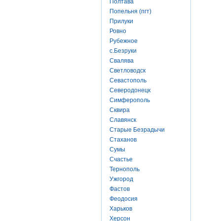
Полтава
Попельня (пгт)
Прилуки
Ровно
Рубежное
с.Безруки
Свалява
Светловодск
Севастополь
Северодонецк
Симферополь
Сквира
Славянск
Старые Безрадычи
Стаханов
Сумы
Счастье
Тернополь
Ужгород
Фастов
Феодосия
Харьков
Херсон