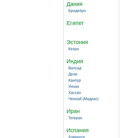
Дания
Бредебро
Египет
Эстония
Кехра
Индия
Валсад
Дели
Канпур
Уннао
Хассан
Ченнай (Мадрас)
Иран
Тегеран
Испания
Аликанте