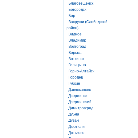
Благовещенск
Богородск
Бор
Вахруши (Слободской
район)
Видное
Владимир
Волгоград
Ворсма
Воткинск
Голицыно
Горно-Алтайск
Городец
Губкин
Давлеканово
Дзержинск
Дзержинский
Димитровград
Дубна
Дуван
Дюртюли
Дятьково