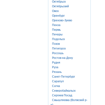
Октябрьск
Октябрьский
Омск
Оренбург
Орехово-Зуево
Пенза
Пермь
Печоры
Подольск
Псков
Пятигорск
Россошь
Ростов-на-Дону
Рудня
Руза
Рязань
Санкт-Петербург
Сарапул
Сатка
Северобайкальск
Сергиев Посад
Смышляевка (Волжский р-
н)