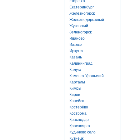
Егоревск
Екатеринбург
Железногорск
Железнодорожный
Жуковский
Зеленогорск
Иваново
Ижевск
Иркутск
Казань
Калининград
Калуга
Каменск-Уральский
Карталы
Кимры
Киров
Копейск
Костерёво
Кострома
Краснодар
Красноярск
Кудиново село
Кузнецк