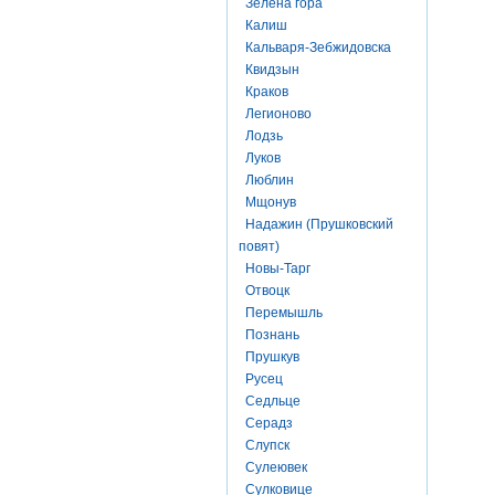
Зелена гора
Калиш
Кальваря-Зебжидовска
Квидзын
Краков
Легионово
Лодзь
Луков
Люблин
Мщонув
Надажин (Прушковский
повят)
Новы-Тарг
Отвоцк
Перемышль
Познань
Прушкув
Русец
Седльце
Серадз
Слупск
Сулеювек
Сулковице