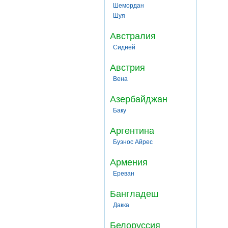
Шемордан
Шуя
Австралия
Сидней
Австрия
Вена
Азербайджан
Баку
Аргентина
Буэнос Айрес
Армения
Ереван
Бангладеш
Дакка
Белоруссия