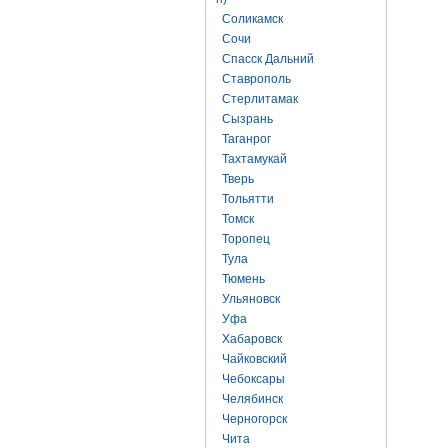
Соликамск
Сочи
Спасск Дальний
Ставрополь
Стерлитамак
Сызрань
Таганрог
Тахтамукай
Тверь
Тольятти
Томск
Торопец
Тула
Тюмень
Ульяновск
Уфа
Хабаровск
Чайковский
Чебоксары
Челябинск
Черногорск
Чита