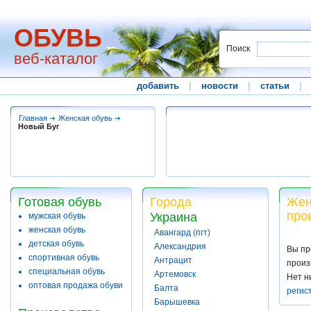
ОБУВЬ
Поиск
веб-каталог
добавить
|
новости
|
статьи
|
Главная
Женская обувь
Новый Буг
Готовая обувь
Города
Жен
про
Украина
мужская обувь
женская обувь
Авангард (пгт)
детская обувь
Александрия
Вы пр
спортивная обувь
Антрацит
произ
специальная обувь
Артемовск
Нет н
оптовая продажа обуви
Балта
регис
Барышевка