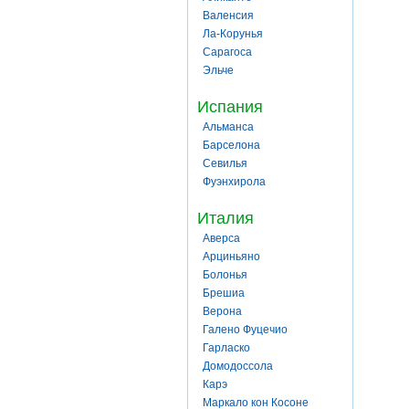
Валенсия
Ла-Корунья
Сарагоса
Эльче
Испания
Альманса
Барселона
Севилья
Фуэнхирола
Италия
Аверса
Арциньяно
Болонья
Брешиа
Верона
Галено Фуцечио
Гарласко
Домодоссола
Карэ
Маркало кон Косоне