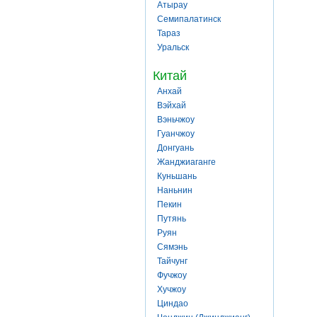
Атырау
Семипалатинск
Тараз
Уральск
Китай
Анхай
Вэйхай
Вэньчжоу
Гуанчжоу
Донгуань
Жанджиаганге
Куньшань
Наньнин
Пекин
Путянь
Руян
Сямэнь
Тайчунг
Фучжоу
Хучжоу
Циндао