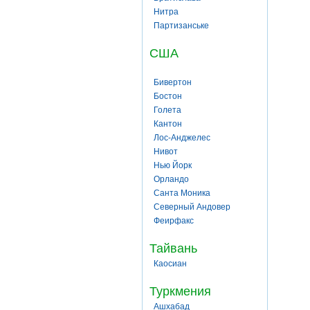
Нитра
Партизанське
США
Бивертон
Бостон
Голета
Кантон
Лос-Анджелес
Нивот
Нью Йорк
Орландо
Санта Моника
Северный Андовер
Феирфакс
Тайвань
Каосиан
Туркмения
Ашхабад