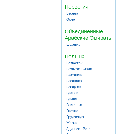
Норвегия
Берген
Осло
Объединенные
Арабские Эмираты
Шарджа
Польша
Белосток
Бельско-Биала
Бжезница
Варшава
Вроцлав
Гданск
Гдыня
Глинянка
Гнезно
Грудзендз
Жарки
Здуньска-Воля