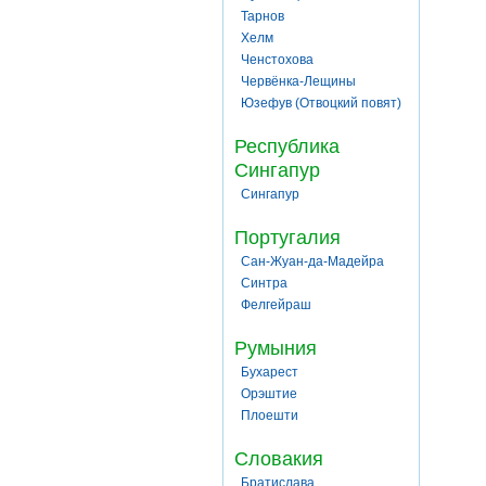
Тарнов
Хелм
Ченстохова
Червёнка-Лещины
Юзефув (Отвоцкий повят)
Республика
Сингапур
Сингапур
Португалия
Сан-Жуан-да-Мадейра
Синтра
Фелгейраш
Румыния
Бухарест
Орэштие
Плоешти
Словакия
Братислава