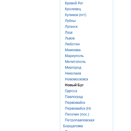
Кривой Рог
Кролевец
Куликов (пгт)
Лубны
Луганск
Луцк
Львов
Люботин
Макеевка
Мариуполь
Мелитополь
Миргород
Николаев
Новомосковск
Новый Буг
Одесса
Павлоград
Первомайск
Первомайск (Н)
Песочин (пос.)
Петропавловская
Борщаговка