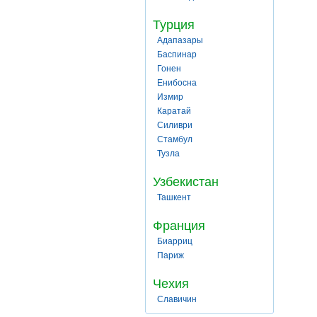
Турция
Адапазары
Баспинар
Гонен
Енибосна
Измир
Каратай
Силиври
Стамбул
Тузла
Узбекистан
Ташкент
Франция
Биарриц
Париж
Чехия
Славичин