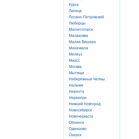
Курск
Липецк
Лосино-Петровский
Люберцы
Магнитогорск
Малаховка
Малая Вишера
Махачкала
Мелеуз
Миасс
Москва
Мытищи
Набережные Челны
Нальчик
Нерехта
Нерюнгри
Нижний Новгород
Новосибирск
Новочеркасск
Обнинск
Одинцово
Озерск