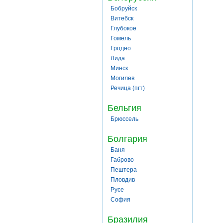
Бобруйск
Витебск
Глубокое
Гомель
Гродно
Лида
Минск
Могилев
Речица (пгт)
Бельгия
Брюссель
Болгария
Баня
Габрово
Пештера
Пловдив
Русе
София
Бразилия