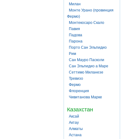
Милан
Монте Урано (провинция
Фермо)
Монтекосаро Скало
Павия
Падова
Парона
Порто Сан Эльпидио
Рим
Сан Мауро Пасколи
Сан Эльпидио а Маре
Сеттимо Миланезе
Тревизо
Фермо
Флоренция
Чивитанова Марке
Казахстан
Аксай
Актау
Алматы
Астана