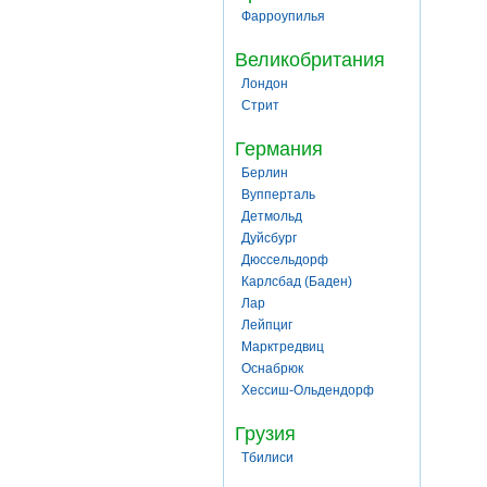
Фарроупилья
Великобритания
Лондон
Стрит
Германия
Берлин
Вупперталь
Детмольд
Дуйсбург
Дюссельдорф
Карлсбад (Баден)
Лар
Лейпциг
Марктредвиц
Оснабрюк
Хессиш-Ольдендорф
Грузия
Тбилиси