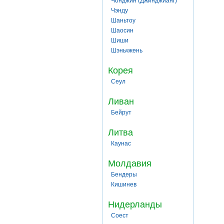
Чонджин (Джинджианг)
Чэнду
Шаньтоу
Шаосин
Шиши
Шэньчжень
Корея
Сеул
Ливан
Бейрут
Литва
Каунас
Молдавия
Бендеры
Кишинев
Нидерланды
Соест