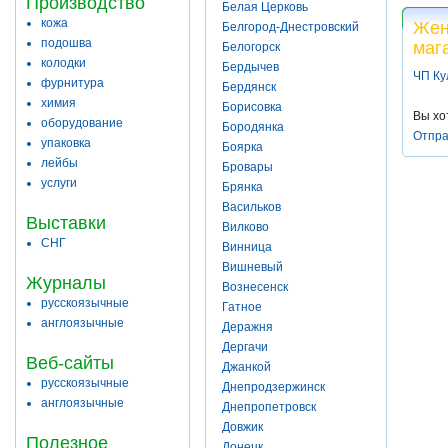
Производство
Белая Церковь
кожа
Жен
Белгород-Днестровский
подошва
маг
Белогорск
колодки
Бердычев
ЧП К
фурнитура
Бердянск
химия
Борисовка
Вы хо
оборудование
Бородянка
Отпра
упаковка
Боярка
лейбы
Бровары
услуги
Брянка
Васильков
Выставки
Вилково
СНГ
Винница
Вишневый
Журналы
Вознесенск
русскоязычные
Гатное
англоязычные
Деражня
Дергачи
Веб-сайты
Джанкой
русскоязычные
Днепродзержинск
англоязычные
Днепропетровск
Довжик
Полезное
Донецк