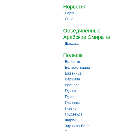
Норвегия
Берген
Осло
Объединенные
Арабские Эмираты
Шарджа
Польша
Белосток
Бельско-Биала
Бжезница
Варшава
Вроцлав
Гданск
Гдыня
Глинянка
Гнезно
Грудзендз
Жарки
Здуньска-Воля