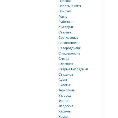
Полтава
Попельня (пгт)
Прилуки
Ровно
Рубежное
с.Безруки
Свалява
Светловодск
Севастополь
Северодонецк
Симферополь
Сквира
Славянск
Старые Безрадычи
Стаханов
Сумы
Счастье
Тернополь
Ужгород
Фастов
Феодосия
Харьков
Херсон