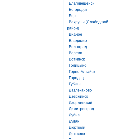
Благовещенск
Богородск
Бор
Вахруши (Слободской
район)
Видное
Владимир
Волгоград
Ворсма
Воткинск
Голицыно
Горно-Алтайск
Городец
Губкин
Давлеканово
Дзержинск
Дзержинский
Димитровград
Дубна
Дуван
Дюртюли
Дятьково