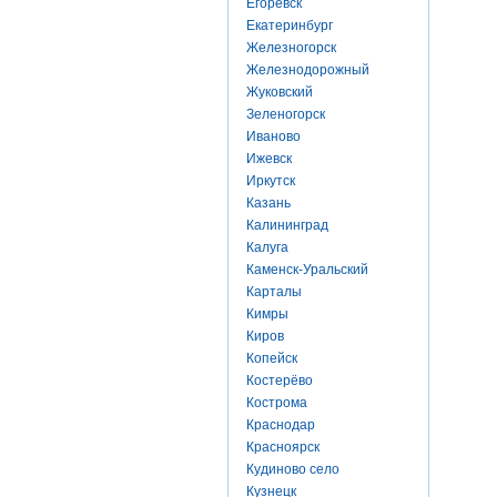
Егоревск
Екатеринбург
Железногорск
Железнодорожный
Жуковский
Зеленогорск
Иваново
Ижевск
Иркутск
Казань
Калининград
Калуга
Каменск-Уральский
Карталы
Кимры
Киров
Копейск
Костерёво
Кострома
Краснодар
Красноярск
Кудиново село
Кузнецк