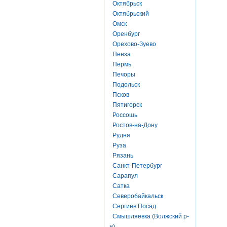
Октябрьск
Октябрьский
Омск
Оренбург
Орехово-Зуево
Пенза
Пермь
Печоры
Подольск
Псков
Пятигорск
Россошь
Ростов-на-Дону
Рудня
Руза
Рязань
Санкт-Петербург
Сарапул
Сатка
Северобайкальск
Сергиев Посад
Смышляевка (Волжский р-
н)