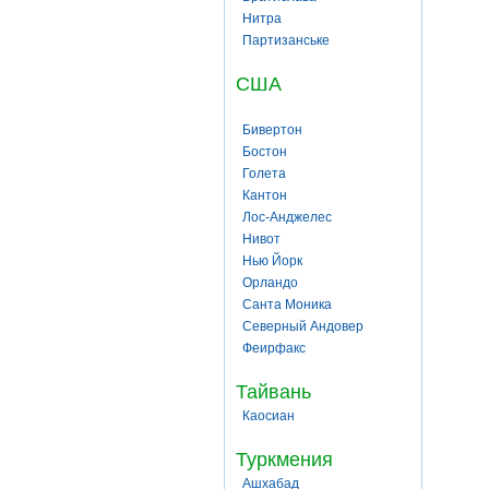
Нитра
Партизанське
США
Бивертон
Бостон
Голета
Кантон
Лос-Анджелес
Нивот
Нью Йорк
Орландо
Санта Моника
Северный Андовер
Феирфакс
Тайвань
Каосиан
Туркмения
Ашхабад