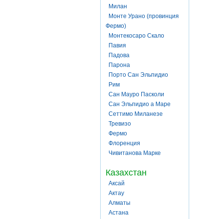
Милан
Монте Урано (провинция
Фермо)
Монтекосаро Скало
Павия
Падова
Парона
Порто Сан Эльпидио
Рим
Сан Мауро Пасколи
Сан Эльпидио а Маре
Сеттимо Миланезе
Тревизо
Фермо
Флоренция
Чивитанова Марке
Казахстан
Аксай
Актау
Алматы
Астана