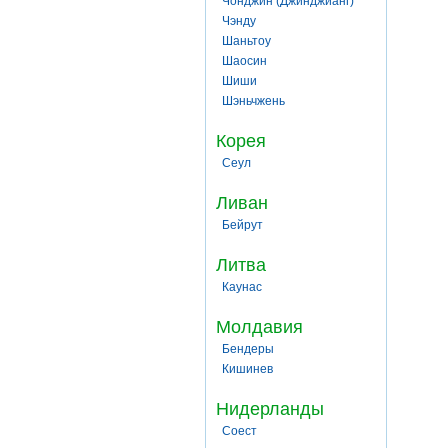
Чонджин (Джинджианг)
Чэнду
Шаньтоу
Шаосин
Шиши
Шэньчжень
Корея
Сеул
Ливан
Бейрут
Литва
Каунас
Молдавия
Бендеры
Кишинев
Нидерланды
Соест