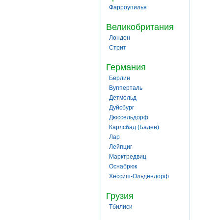
Фарроупилья
Великобритания
Лондон
Стрит
Германия
Берлин
Вупперталь
Детмольд
Дуйсбург
Дюссельдорф
Карлсбад (Баден)
Лар
Лейпциг
Марктредвиц
Оснабрюк
Хессиш-Ольдендорф
Грузия
Тбилиси