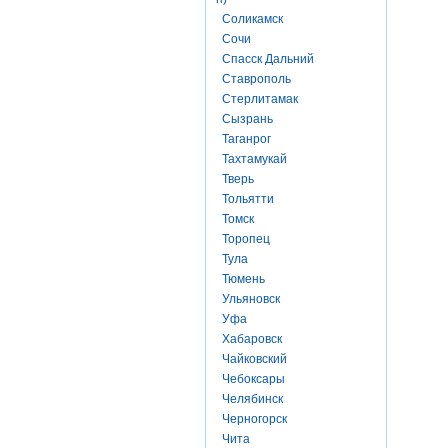
Соликамск
Сочи
Спасск Дальний
Ставрополь
Стерлитамак
Сызрань
Таганрог
Тахтамукай
Тверь
Тольятти
Томск
Торопец
Тула
Тюмень
Ульяновск
Уфа
Хабаровск
Чайковский
Чебоксары
Челябинск
Черногорск
Чита