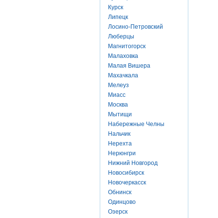
Курск
Липецк
Лосино-Петровский
Люберцы
Магнитогорск
Малаховка
Малая Вишера
Махачкала
Мелеуз
Миасс
Москва
Мытищи
Набережные Челны
Нальчик
Нерехта
Нерюнгри
Нижний Новгород
Новосибирск
Новочеркасск
Обнинск
Одинцово
Озерск