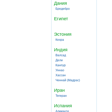
Дания
Бредебро
Египет
Эстония
Кехра
Индия
Валсад
Дели
Канпур
Уннао
Хассан
Ченнай (Мадрас)
Иран
Тегеран
Испания
Аликанте