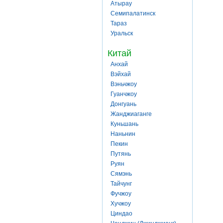
Атырау
Семипалатинск
Тараз
Уральск
Китай
Анхай
Вэйхай
Вэньчжоу
Гуанчжоу
Донгуань
Жанджиаганге
Куньшань
Наньнин
Пекин
Путянь
Руян
Сямэнь
Тайчунг
Фучжоу
Хучжоу
Циндао