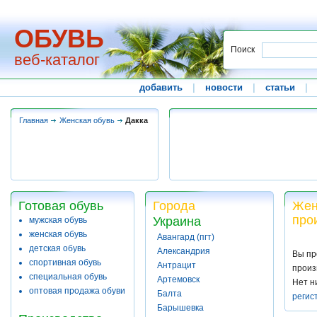
ОБУВЬ
Поиск
веб-каталог
добавить
|
новости
|
статьи
|
Главная
Женская обувь
Дакка
Готовая обувь
Города
Жен
про
Украина
мужская обувь
женская обувь
Авангард (пгт)
детская обувь
Александрия
Вы пр
спортивная обувь
Антрацит
произ
специальная обувь
Артемовск
Нет н
оптовая продажа обуви
Балта
регис
Барышевка