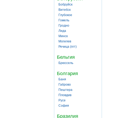
Бобруйск
Витебск
Глубокое
Гомель
Гродно
Лида
Минск
Могилев
Речица (пгт)
Бельгия
Брюссель
Болгария
Баня
Габрово
Пештера
Пловдив
Русе
София
Бразилия