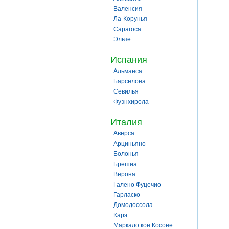
Валенсия
Ла-Корунья
Сарагоса
Эльче
Испания
Альманса
Барселона
Севилья
Фуэнхирола
Италия
Аверса
Арциньяно
Болонья
Брешиа
Верона
Галено Фуцечио
Гарласко
Домодоссола
Карэ
Маркало кон Косоне