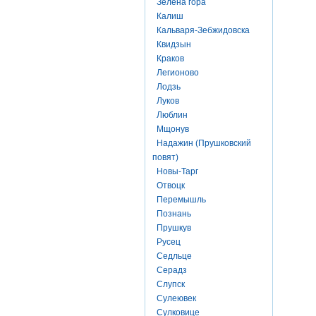
Зелена гора
Калиш
Кальваря-Зебжидовска
Квидзын
Краков
Легионово
Лодзь
Луков
Люблин
Мщонув
Надажин (Прушковский
повят)
Новы-Тарг
Отвоцк
Перемышль
Познань
Прушкув
Русец
Седльце
Серадз
Слупск
Сулеювек
Сулковице