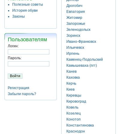
Полезные советы
Дрогобич
История обуви
Евпатория
Законы
Житомир
Запорожье
Зеленодольск
Зоринск
Пользователям
Ивано-Франковск
Логин:
Ильичевск
Ирпень
Пароль:
Каменец-Подольский
Камышеваха (пгт)
Канев
Каховка
Керчь
Регистрация
Киев
Забыли пароль?
Киревцы
Кировоград
Ковель
Козелец
Конотоп
Константиновка
Краснодон