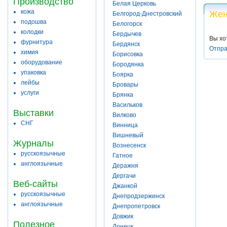
Производство
Белая Церковь
кожа
Жен
Белгород-Днестровский
подошва
Белогорск
колодки
Бердычев
Вы хо
фурнитура
Бердянск
Отпра
химия
Борисовка
оборудование
Бородянка
упаковка
Боярка
лейбы
Бровары
услуги
Брянка
Васильков
Выставки
Вилково
СНГ
Винница
Вишневый
Журналы
Вознесенск
русскоязычные
Гатное
англоязычные
Деражня
Дергачи
Веб-сайты
Джанкой
русскоязычные
Днепродзержинск
англоязычные
Днепропетровск
Довжик
Полезное
Донецк