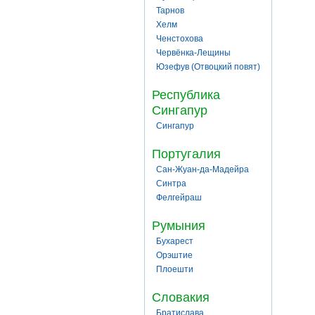
Тарнов
Хелм
Ченстохова
Червёнка-Лещины
Юзефув (Отвоцкий повят)
Республика
Сингапур
Сингапур
Португалия
Сан-Жуан-да-Мадейра
Синтра
Фелгейраш
Румыния
Бухарест
Орэштие
Плоешти
Словакия
Братислава