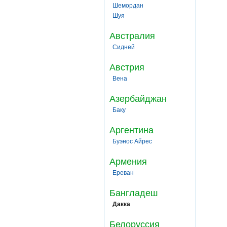
Шемордан
Шуя
Австралия
Сидней
Австрия
Вена
Азербайджан
Баку
Аргентина
Буэнос Айрес
Армения
Ереван
Бангладеш
Дакка
Белоруссия