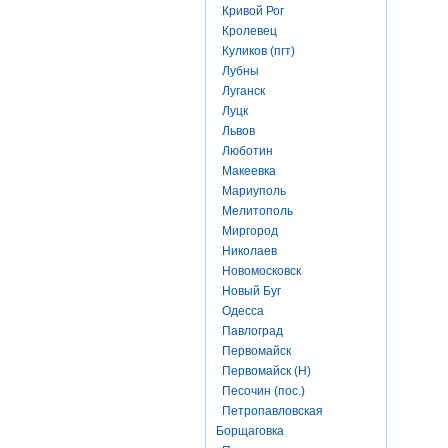
Кривой Рог
Кролевец
Куликов (пгт)
Лубны
Луганск
Луцк
Львов
Люботин
Макеевка
Мариуполь
Мелитополь
Миргород
Николаев
Новомосковск
Новый Буг
Одесса
Павлоград
Первомайск
Первомайск (Н)
Песочин (пос.)
Петропавловская
Борщаговка