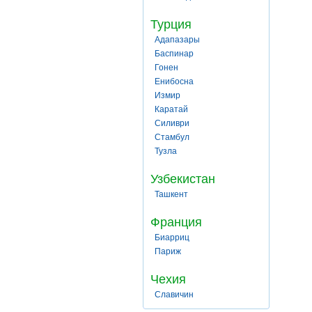
Турция
Адапазары
Баспинар
Гонен
Енибосна
Измир
Каратай
Силиври
Стамбул
Тузла
Узбекистан
Ташкент
Франция
Биарриц
Париж
Чехия
Славичин