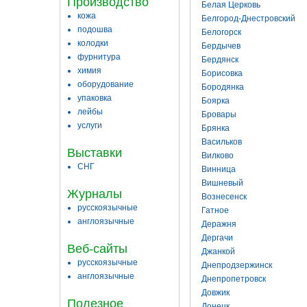
Производство
Белая Церковь
кожа
Белгород-Днестровский
подошва
Белогорск
колодки
Бердычев
фурнитура
Бердянск
химия
Борисовка
оборудование
Бородянка
упаковка
Боярка
лейбы
Бровары
услуги
Брянка
Васильков
Выставки
Вилково
СНГ
Винница
Вишневый
Журналы
Вознесенск
русскоязычные
Гатное
англоязычные
Деражня
Дергачи
Веб-сайты
Джанкой
русскоязычные
Днепродзержинск
англоязычные
Днепропетровск
Довжик
Полезное
Донецк