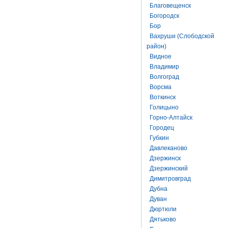
Благовещенск
Богородск
Бор
Вахруши (Слободской
район)
Видное
Владимир
Волгоград
Ворсма
Воткинск
Голицыно
Горно-Алтайск
Городец
Губкин
Давлеканово
Дзержинск
Дзержинский
Димитровград
Дубна
Дуван
Дюртюли
Дятьково