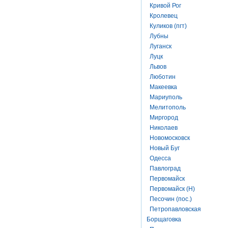
Кривой Рог
Кролевец
Куликов (пгт)
Лубны
Луганск
Луцк
Львов
Люботин
Макеевка
Мариуполь
Мелитополь
Миргород
Николаев
Новомосковск
Новый Буг
Одесса
Павлоград
Первомайск
Первомайск (Н)
Песочин (пос.)
Петропавловская
Борщаговка