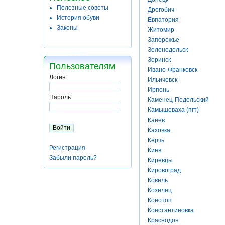
Полезные советы
Дрогобич
История обуви
Евпатория
Законы
Житомир
Запорожье
Зеленодольск
Зоринск
Пользователям
Ивано-Франковск
Логин:
Ильичевск
Ирпень
Пароль:
Каменец-Подольский
Камышеваха (пгт)
Канев
Каховка
Керчь
Регистрация
Киев
Забыли пароль?
Киревцы
Кировоград
Ковель
Козелец
Конотоп
Константиновка
Краснодон