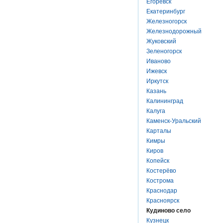
Егоревск
Екатеринбург
Железногорск
Железнодорожный
Жуковский
Зеленогорск
Иваново
Ижевск
Иркутск
Казань
Калининград
Калуга
Каменск-Уральский
Карталы
Кимры
Киров
Копейск
Костерёво
Кострома
Краснодар
Красноярск
Кудиново село
Кузнецк