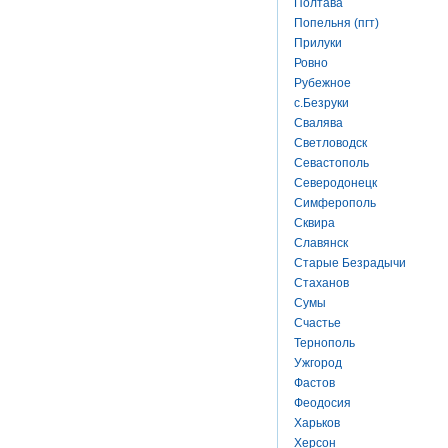
Полтава
Попельня (пгт)
Прилуки
Ровно
Рубежное
с.Безруки
Свалява
Светловодск
Севастополь
Северодонецк
Симферополь
Сквира
Славянск
Старые Безрадычи
Стаханов
Сумы
Счастье
Тернополь
Ужгород
Фастов
Феодосия
Харьков
Херсон