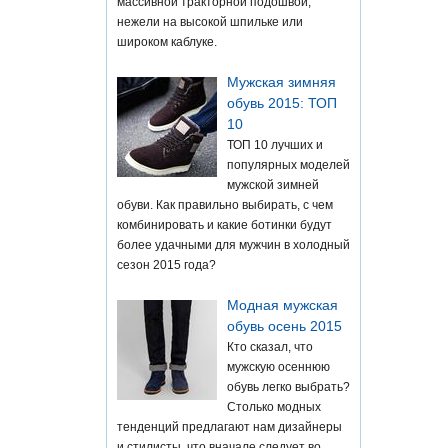
массивной тракторной подошвой,
нежели на высокой шпильке или
широком каблуке.
Мужская зимняя
обувь 2015: ТОП
10
ТОП 10 лучших и
популярных моделей
мужской зимней
обуви. Как правильно выбирать, с чем
комбинировать и какие ботинки будут
более удачными для мужчин в холодный
сезон 2015 года?
Модная мужская
обувь осень 2015
Кто сказал, что
мужскую осеннюю
обувь легко выбрать?
Столько модных
тенденций предлагают нам дизайнеры
и стилисты, что вначале следует во