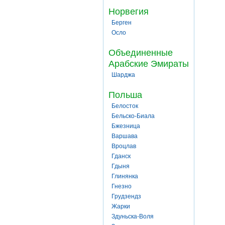
Норвегия
Берген
Осло
Объединенные
Арабские Эмираты
Шарджа
Польша
Белосток
Бельско-Биала
Бжезница
Варшава
Вроцлав
Гданск
Гдыня
Глинянка
Гнезно
Грудзендз
Жарки
Здуньска-Воля