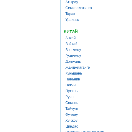
Атырау
Семипалатинск
Тараз
Уральск
Китай
Анхай
Вэйхай
Вэньчжоу
Гуанчжоу
Донгуань
Жанджиаганге
Куньшань
Наньнин
Пекин
Путянь
Руян
Сямэнь
Тайчунг
Фучжоу
Хучжоу
Циндао