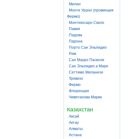
Милан
Монте Урано (провинция
Фермо)
Монтекосаро Скало
Павия
Падова
Парона
Порто Сан Эльпидио
Рим
Сан Мауро Пасколи
Сан Эльпидио а Маре
Сеттимо Миланезе
Тревизо
Фермо
Флоренция
Чивитанова Марке
Казахстан
Аксай
Актау
Алматы
Астана