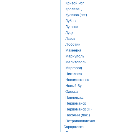
Кривой Рог
Кролевец
Куликов (пгт)
Лубны
Луганск
Луцк
Львов
Люботин
Макеевка
Мариуполь
Мелитополь
Миргород
Николаев
Новомосковск
Новый Буг
Одесса
Павлоград
Первомайск
Первомайск (Н)
Песочин (пос.)
Петропавловская
Борщаговка