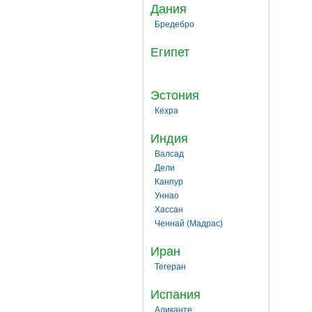
Дания
Бредебро
Египет
Эстония
Кехра
Индия
Валсад
Дели
Канпур
Уннао
Хассан
Ченнай (Мадрас)
Иран
Тегеран
Испания
Аликанте