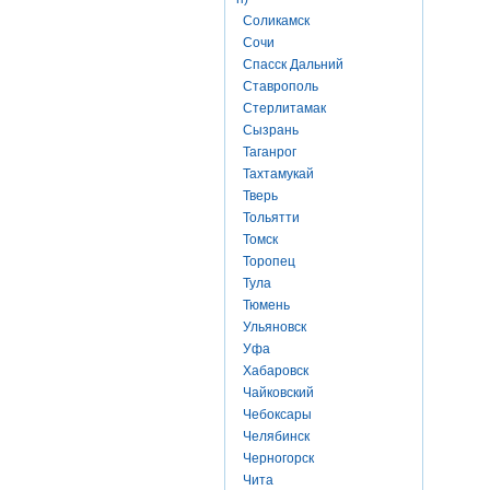
Соликамск
Сочи
Спасск Дальний
Ставрополь
Стерлитамак
Сызрань
Таганрог
Тахтамукай
Тверь
Тольятти
Томск
Торопец
Тула
Тюмень
Ульяновск
Уфа
Хабаровск
Чайковский
Чебоксары
Челябинск
Черногорск
Чита