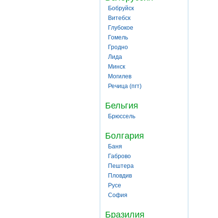
Бобруйск
Витебск
Глубокое
Гомель
Гродно
Лида
Минск
Могилев
Речица (пгт)
Бельгия
Брюссель
Болгария
Баня
Габрово
Пештера
Пловдив
Русе
София
Бразилия