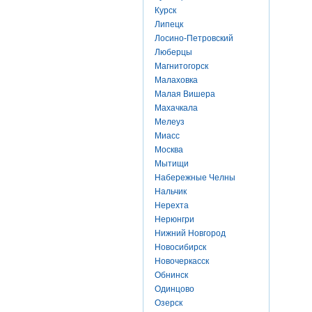
Курск
Липецк
Лосино-Петровский
Люберцы
Магнитогорск
Малаховка
Малая Вишера
Махачкала
Мелеуз
Миасс
Москва
Мытищи
Набережные Челны
Нальчик
Нерехта
Нерюнгри
Нижний Новгород
Новосибирск
Новочеркасск
Обнинск
Одинцово
Озерск