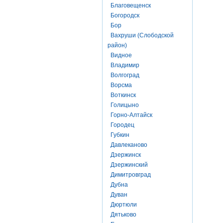
Благовещенск
Богородск
Бор
Вахруши (Слободской
район)
Видное
Владимир
Волгоград
Ворсма
Воткинск
Голицыно
Горно-Алтайск
Городец
Губкин
Давлеканово
Дзержинск
Дзержинский
Димитровград
Дубна
Дуван
Дюртюли
Дятьково