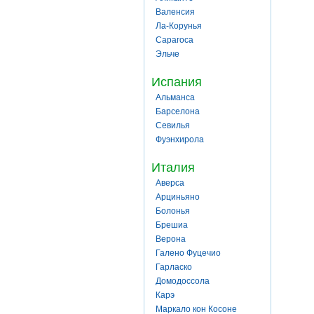
Валенсия
Ла-Корунья
Сарагоса
Эльче
Испания
Альманса
Барселона
Севилья
Фуэнхирола
Италия
Аверса
Арциньяно
Болонья
Брешиа
Верона
Галено Фуцечио
Гарласко
Домодоссола
Карэ
Маркало кон Косоне