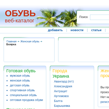
ОБУВЬ
Поиск
веб-каталог
добавить
|
новости
|
статьи
|
Главная
Женская обувь
Боярка
Готовая обувь
Города
Жен
про
Украина
мужская обувь
женская обувь
Авангард (пгт)
детская обувь
Александрия
Вы пр
спортивная обувь
Антрацит
произ
специальная обувь
Артемовск
Нет н
оптовая продажа обуви
Балта
регис
Барышевка