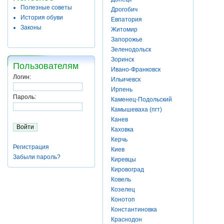
Полезные советы
Дрогобич
История обуви
Евпатория
Законы
Житомир
Запорожье
Зеленодольск
Зоринск
Пользователям
Ивано-Франковск
Логин:
Ильичевск
Ирпень
Пароль:
Каменец-Подольский
Камышеваха (пгт)
Канев
Каховка
Керчь
Регистрация
Киев
Забыли пароль?
Киревцы
Кировоград
Ковель
Козелец
Конотоп
Константиновка
Краснодон