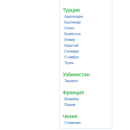
Турция
Адапазары
Баспинар
Гонен
Енибосна
Измир
Каратай
Силиври
Стамбул
Тузла
Узбекистан
Ташкент
Франция
Биарриц
Париж
Чехия
Славичин