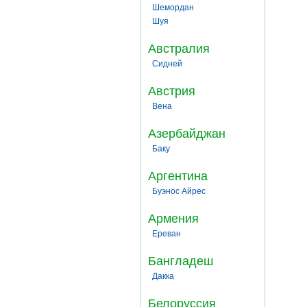
Шемордан
Шуя
Австралия
Сидней
Австрия
Вена
Азербайджан
Баку
Аргентина
Буэнос Айрес
Армения
Ереван
Бангладеш
Дакка
Белоруссия