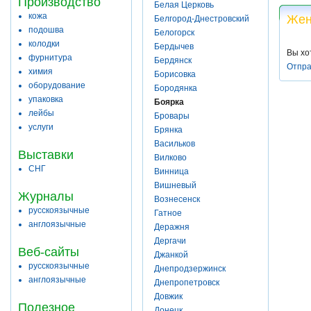
Производство
Белая Церковь
кожа
Жен
Белгород-Днестровский
подошва
Белогорск
колодки
Бердычев
Вы хо
фурнитура
Бердянск
Отпра
химия
Борисовка
оборудование
Бородянка
упаковка
Боярка
лейбы
Бровары
услуги
Брянка
Васильков
Выставки
Вилково
СНГ
Винница
Вишневый
Журналы
Вознесенск
русскоязычные
Гатное
англоязычные
Деражня
Дергачи
Веб-сайты
Джанкой
русскоязычные
Днепродзержинск
англоязычные
Днепропетровск
Довжик
Полезное
Донецк