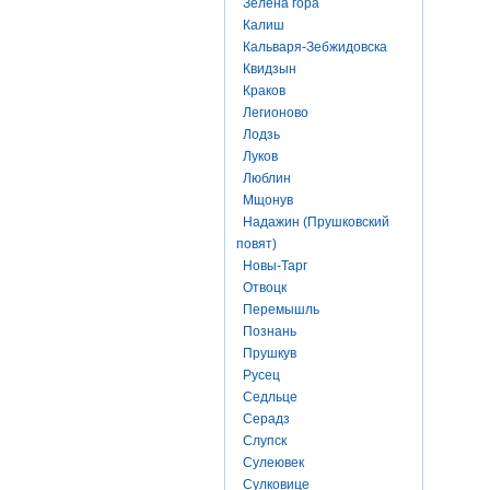
Зелена гора
Калиш
Кальваря-Зебжидовска
Квидзын
Краков
Легионово
Лодзь
Луков
Люблин
Мщонув
Надажин (Прушковский
повят)
Новы-Тарг
Отвоцк
Перемышль
Познань
Прушкув
Русец
Седльце
Серадз
Слупск
Сулеювек
Сулковице