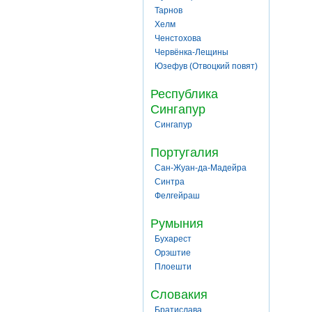
Тарнов
Хелм
Ченстохова
Червёнка-Лещины
Юзефув (Отвоцкий повят)
Республика
Сингапур
Сингапур
Португалия
Сан-Жуан-да-Мадейра
Синтра
Фелгейраш
Румыния
Бухарест
Орэштие
Плоешти
Словакия
Братислава