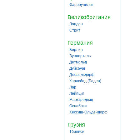
Фарроупилья
Великобритания
Лондон
Стрит
Германия
Берлин
Вупперталь
Детмольд
Дуйсбург
Дюссельдорф
Карлсбад (Баден)
Лар
Лейпциг
Марктредвиц
Оснабрюк
Хессиш-Ольдендорф
Грузия
Тбилиси