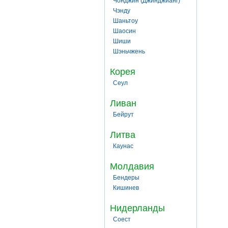
Чонджин (Джинджианг)
Чэнду
Шаньтоу
Шаосин
Шиши
Шэньчжень
Корея
Сеул
Ливан
Бейрут
Литва
Каунас
Молдавия
Бендеры
Кишинев
Нидерланды
Соест