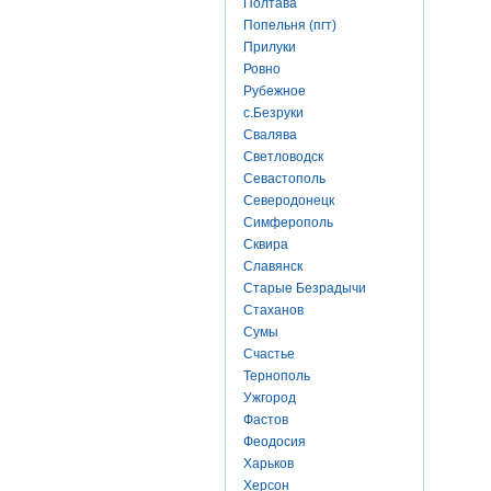
Полтава
Попельня (пгт)
Прилуки
Ровно
Рубежное
с.Безруки
Свалява
Светловодск
Севастополь
Северодонецк
Симферополь
Сквира
Славянск
Старые Безрадычи
Стаханов
Сумы
Счастье
Тернополь
Ужгород
Фастов
Феодосия
Харьков
Херсон