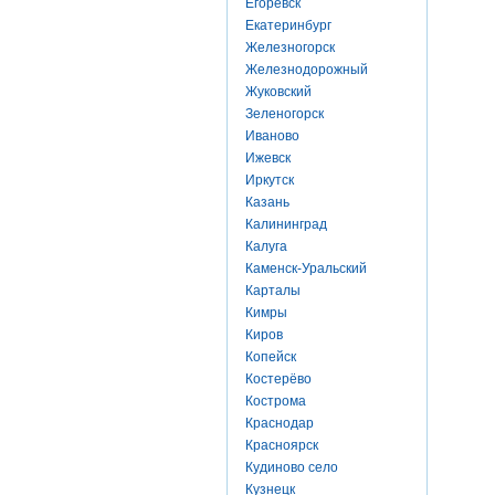
Егоревск
Екатеринбург
Железногорск
Железнодорожный
Жуковский
Зеленогорск
Иваново
Ижевск
Иркутск
Казань
Калининград
Калуга
Каменск-Уральский
Карталы
Кимры
Киров
Копейск
Костерёво
Кострома
Краснодар
Красноярск
Кудиново село
Кузнецк