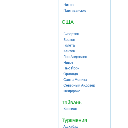
Нитра
Партизанське
США
Бивертон
Бостон
Голета
Кантон
Лос-Анджелес
Нивот
Нью Йорк
Орландо
Санта Моника
Северный Андовер
Феирфакс
Тайвань
Каосиан
Туркмения
Ашхабад