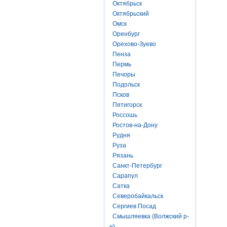
Октябрьск
Октябрьский
Омск
Оренбург
Орехово-Зуево
Пенза
Пермь
Печоры
Подольск
Псков
Пятигорск
Россошь
Ростов-на-Дону
Рудня
Руза
Рязань
Санкт-Петербург
Сарапул
Сатка
Северобайкальск
Сергиев Посад
Смышляевка (Волжский р-
н)