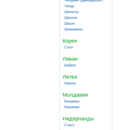
Чонджин (Джинджианг)
Чэнду
Шаньтоу
Шаосин
Шиши
Шэньчжень
Корея
Сеул
Ливан
Бейрут
Литва
Каунас
Молдавия
Бендеры
Кишинев
Нидерланды
Соест