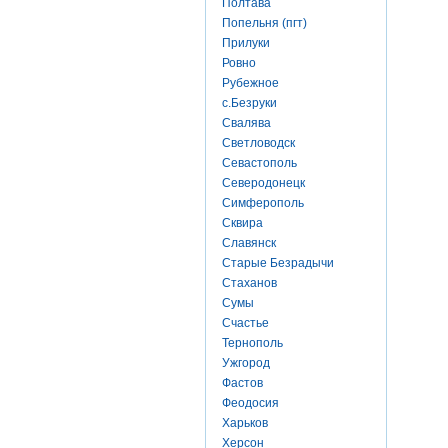
Полтава
Попельня (пгт)
Прилуки
Ровно
Рубежное
с.Безруки
Свалява
Светловодск
Севастополь
Северодонецк
Симферополь
Сквира
Славянск
Старые Безрадычи
Стаханов
Сумы
Счастье
Тернополь
Ужгород
Фастов
Феодосия
Харьков
Херсон