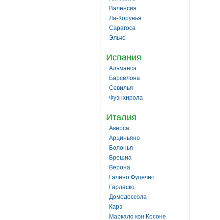
Валенсия
Ла-Корунья
Сарагоса
Эльче
Испания
Альманса
Барселона
Севилья
Фуэнхирола
Италия
Аверса
Арциньяно
Болонья
Брешиа
Верона
Галено Фуцечио
Гарласко
Домодоссола
Карэ
Маркало кон Косоне