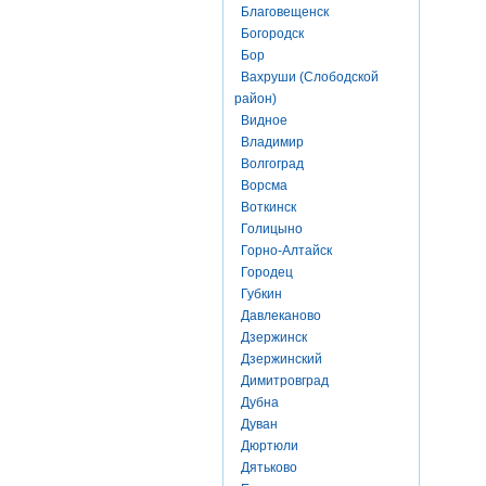
Благовещенск
Богородск
Бор
Вахруши (Слободской
район)
Видное
Владимир
Волгоград
Ворсма
Воткинск
Голицыно
Горно-Алтайск
Городец
Губкин
Давлеканово
Дзержинск
Дзержинский
Димитровград
Дубна
Дуван
Дюртюли
Дятьково