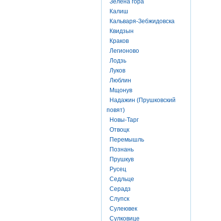
Зелена гора
Калиш
Кальваря-Зебжидовска
Квидзын
Краков
Легионово
Лодзь
Луков
Люблин
Мщонув
Надажин (Прушковский
повят)
Новы-Тарг
Отвоцк
Перемышль
Познань
Прушкув
Русец
Седльце
Серадз
Слупск
Сулеювек
Сулковице