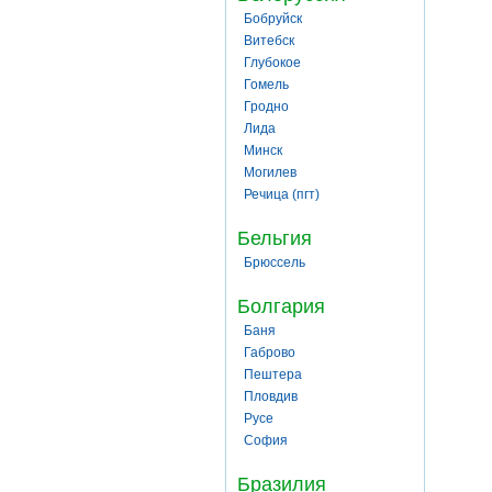
Бобруйск
Витебск
Глубокое
Гомель
Гродно
Лида
Минск
Могилев
Речица (пгт)
Бельгия
Брюссель
Болгария
Баня
Габрово
Пештера
Пловдив
Русе
София
Бразилия