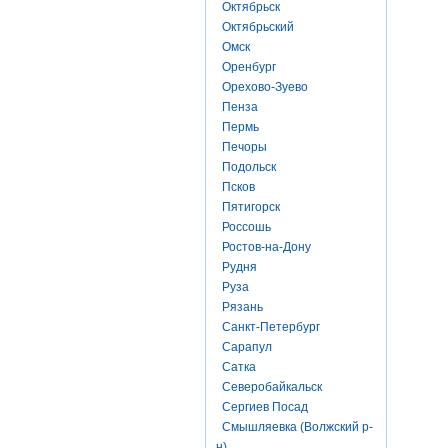
Октябрьск
Октябрьский
Омск
Оренбург
Орехово-Зуево
Пенза
Пермь
Печоры
Подольск
Псков
Пятигорск
Россошь
Ростов-на-Дону
Рудня
Руза
Рязань
Санкт-Петербург
Сарапул
Сатка
Северобайкальск
Сергиев Посад
Смышляевка (Волжский р-
н)