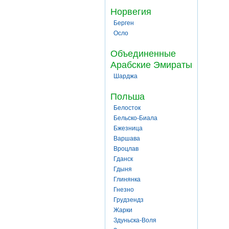
Норвегия
Берген
Осло
Объединенные
Арабские Эмираты
Шарджа
Польша
Белосток
Бельско-Биала
Бжезница
Варшава
Вроцлав
Гданск
Гдыня
Глинянка
Гнезно
Грудзендз
Жарки
Здуньска-Воля