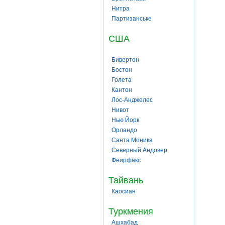
Нитра
Партизанське
США
Бивертон
Бостон
Голета
Кантон
Лос-Анджелес
Нивот
Нью Йорк
Орландо
Санта Моника
Северный Андовер
Феирфакс
Тайвань
Каосиан
Туркмения
Ашхабад