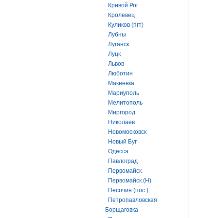
Кривой Рог
Кролевец
Куликов (пгт)
Лубны
Луганск
Луцк
Львов
Люботин
Макеевка
Мариуполь
Мелитополь
Миргород
Николаев
Новомосковск
Новый Буг
Одесса
Павлоград
Первомайск
Первомайск (Н)
Песочин (пос.)
Петропавловская
Борщаговка