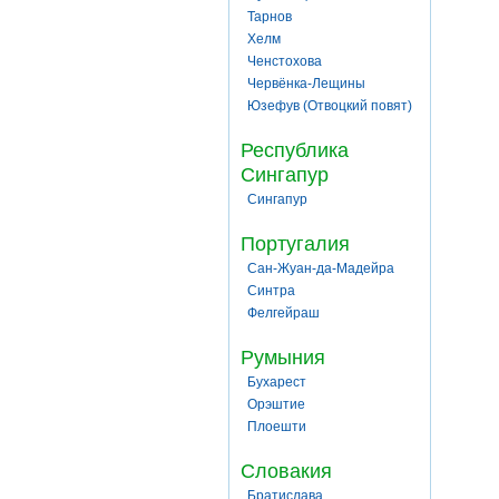
Тарнов
Хелм
Ченстохова
Червёнка-Лещины
Юзефув (Отвоцкий повят)
Республика
Сингапур
Сингапур
Португалия
Сан-Жуан-да-Мадейра
Синтра
Фелгейраш
Румыния
Бухарест
Орэштие
Плоешти
Словакия
Братислава