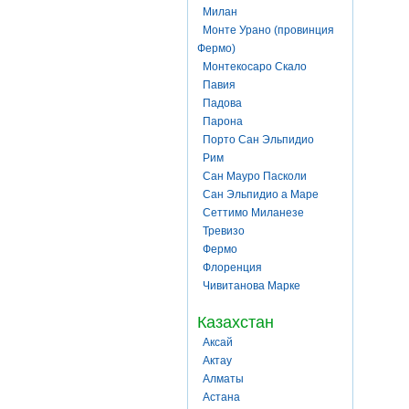
Милан
Монте Урано (провинция
Фермо)
Монтекосаро Скало
Павия
Падова
Парона
Порто Сан Эльпидио
Рим
Сан Мауро Пасколи
Сан Эльпидио а Маре
Сеттимо Миланезе
Тревизо
Фермо
Флоренция
Чивитанова Марке
Казахстан
Аксай
Актау
Алматы
Астана