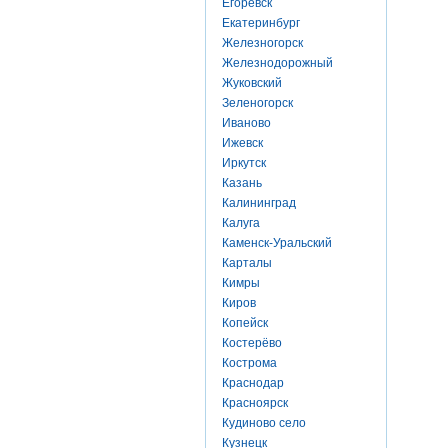
Егоревск
Екатеринбург
Железногорск
Железнодорожный
Жуковский
Зеленогорск
Иваново
Ижевск
Иркутск
Казань
Калининград
Калуга
Каменск-Уральский
Карталы
Кимры
Киров
Копейск
Костерёво
Кострома
Краснодар
Красноярск
Кудиново село
Кузнецк