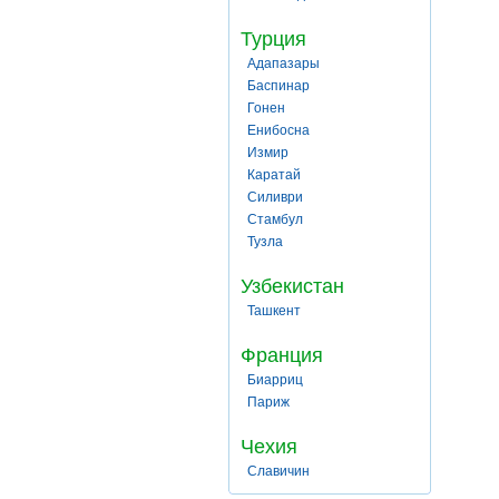
Турция
Адапазары
Баспинар
Гонен
Енибосна
Измир
Каратай
Силиври
Стамбул
Тузла
Узбекистан
Ташкент
Франция
Биарриц
Париж
Чехия
Славичин