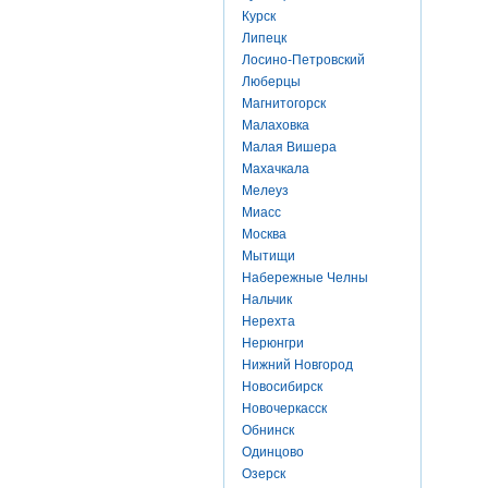
Курск
Липецк
Лосино-Петровский
Люберцы
Магнитогорск
Малаховка
Малая Вишера
Махачкала
Мелеуз
Миасс
Москва
Мытищи
Набережные Челны
Нальчик
Нерехта
Нерюнгри
Нижний Новгород
Новосибирск
Новочеркасск
Обнинск
Одинцово
Озерск