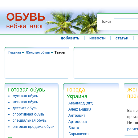
ОБУВЬ
Поиск
веб-каталог
добавить
|
новости
|
статьи
|
Главная
Женская обувь
Тверь
Готовая обувь
Города
Жен
про
Украина
мужская обувь
женская обувь
Авангард (пгт)
детская обувь
Александрия
Вы пр
спортивная обувь
Антрацит
произ
специальная обувь
Артемовск
Нет н
оптовая продажа обуви
Балта
регис
Барышевка