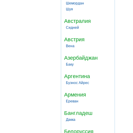
Шемордан
Шуя
Австралия
Сидней
Австрия
Вена
Азербайджан
Баку
Аргентина
Буэнос Айрес
Армения
Ереван
Бангладеш
Дакка
Белоруссия