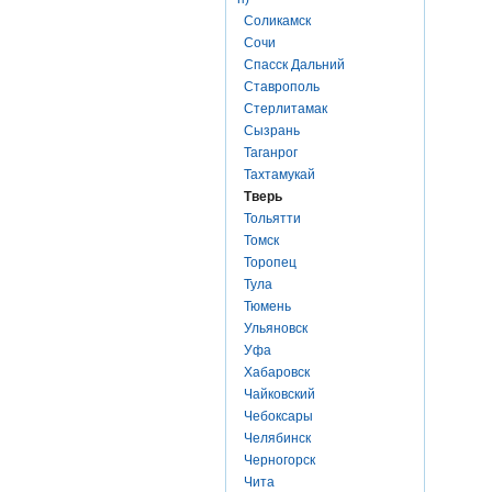
Соликамск
Сочи
Спасск Дальний
Ставрополь
Стерлитамак
Сызрань
Таганрог
Тахтамукай
Тверь
Тольятти
Томск
Торопец
Тула
Тюмень
Ульяновск
Уфа
Хабаровск
Чайковский
Чебоксары
Челябинск
Черногорск
Чита