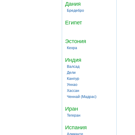
Дания
Бредебро
Египет
Эстония
Кехра
Индия
Валсад
Дели
Канпур
Уннао
Хассан
Ченнай (Мадрас)
Иран
Тегеран
Испания
Аликанте