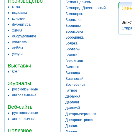
Производство
Белая Церковь
кожа
Жен
Белгород-Днестровский
подошва
Белогорск
колодки
Бердычев
Вы хо
фурнитура
Бердянск
Отпра
химия
Борисовка
оборудование
Бородянка
упаковка
Боярка
лейбы
Бровары
услуги
Брянка
Васильков
Выставки
Вилково
СНГ
Винница
Вишневый
Журналы
Вознесенск
русскоязычные
Гатное
англоязычные
Деражня
Дергачи
Веб-сайты
Джанкой
русскоязычные
Днепродзержинск
англоязычные
Днепропетровск
Довжик
Полезное
Донецк