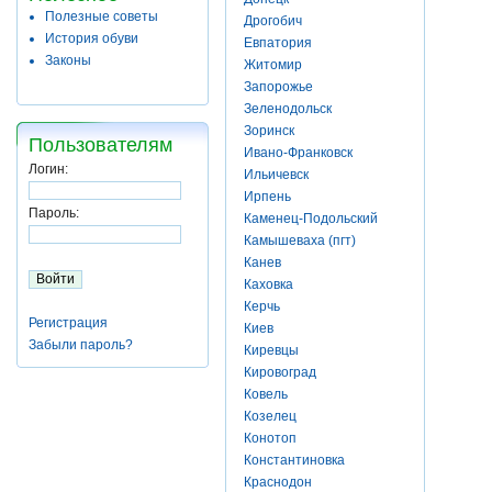
Полезные советы
Дрогобич
История обуви
Евпатория
Законы
Житомир
Запорожье
Зеленодольск
Зоринск
Пользователям
Ивано-Франковск
Логин:
Ильичевск
Ирпень
Пароль:
Каменец-Подольский
Камышеваха (пгт)
Канев
Каховка
Керчь
Регистрация
Киев
Забыли пароль?
Киревцы
Кировоград
Ковель
Козелец
Конотоп
Константиновка
Краснодон