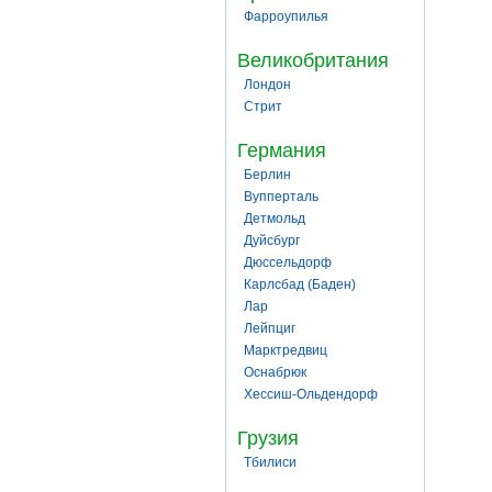
Фарроупилья
Великобритания
Лондон
Стрит
Германия
Берлин
Вупперталь
Детмольд
Дуйсбург
Дюссельдорф
Карлсбад (Баден)
Лар
Лейпциг
Марктредвиц
Оснабрюк
Хессиш-Ольдендорф
Грузия
Тбилиси